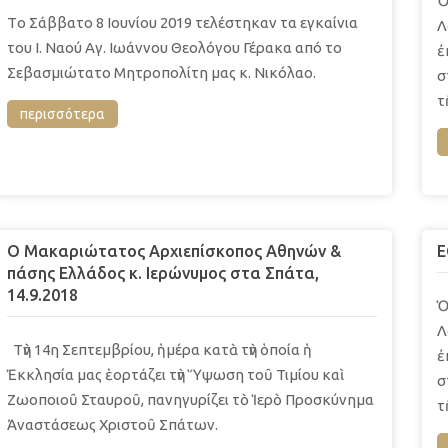
Ὁ
Τo Σάββατο 8 Ιουνίου 2019 τελέστηκαν τα εγκαίνια
Λ
του Ι. Ναού Αγ. Ιωάννου Θεολόγου Γέρακα από το
ἐ
Σεβασμιώτατο Μητροπολίτη μας κ. Νικόλαο.
σ
τ
περισσότερα
Ο Μακαριώτατος Αρχιεπίσκοπος Αθηνών &
Ε
πάσης Ελλάδος κ. Ιερώνυμος στα Σπάτα,
14.9.2018
Ὁ
Λ
Τὴν 14η Σεπτεμβρίου, ἡμέρα κατὰ τὴν ὁποία ἡ
ἐ
Ἐκκλησία μας ἑορτάζει τὴν Ὕψωση τοῦ Τιμίου καὶ
σ
Ζωοποιοῦ Σταυροῦ, πανηγυρίζει τὸ Ἱερὸ Προσκύνημα
τ
Ἀναστάσεως Χριστοῦ Σπάτων.