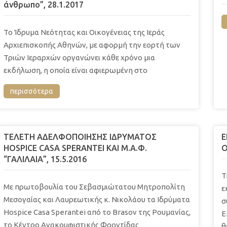
άνθρωπο”, 28.1.2017
Το Ίδρυμα Νεότητας και Οικογένειας της Ιεράς
Αρχιεπισκοπής Αθηνών, με αφορμή την εορτή των
Τριών Ιεραρχών οργανώνει κάθε χρόνο μια
εκδήλωση, η οποία είναι αφιερωμένη στο
περισσότερα
ΤΕΛΕΤΗ ΑΔΕΛΦΟΠΟΙΗΣΗΣ ΙΔΡΥΜΑΤΟΣ
Ε
HOSPICE CASA SPERANTEI ΚΑΙ Μ.Α.Φ.
Ο
“ΓΑΛΙΛΑΙΑ”, 15.5.2016
Τ
Με πρωτοβουλία του Σεβασμιώτατου Μητροπολίτη
ε
Μεσογαίας και Λαυρεωτικής κ. Νικολάου τα Ιδρύματα
σ
Hospice Casa Sperantei από το Brasov της Ρουμανίας,
Ε
το Κέντρο Ανακουφιστικής Φροντίδας
θ