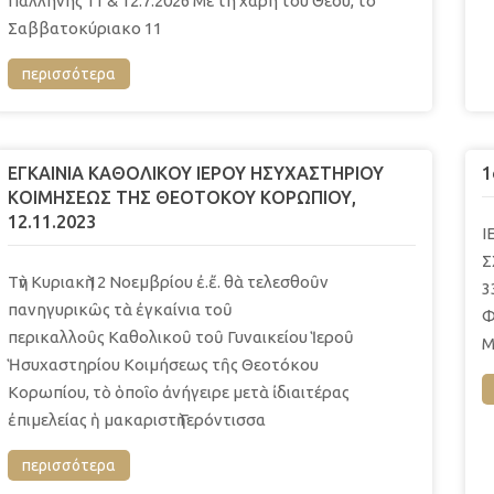
Παλλήνης 11 & 12.7.2026 Με τη χάρη του Θεού, το
Σαββατοκύριακο 11
περισσότερα
ΕΓΚΑΙΝΙΑ ΚΑΘΟΛΙΚΟΥ ΙΕΡΟΥ ΗΣΥΧΑΣΤΗΡΙΟΥ
1
ΚΟΙΜΗΣΕΩΣ ΤΗΣ ΘΕΟΤΟΚΟΥ ΚΟΡΩΠΙΟΥ,
12.11.2023
Ι
Σ
Τὴν Κυριακὴ 12 Νοεμβρίου ἐ.ἔ. θὰ τελεσθοῦν
3
πανηγυρικῶς τὰ ἐγκαίνια τοῦ
Φ
περικαλλοῦς Καθολικοῦ τοῦ Γυναικείου Ἱεροῦ
Μ
Ἡσυχαστηρίου Κοιμήσεως τῆς Θεοτόκου
Κορωπίου, τὸ ὁποῖο ἀνήγειρε μετὰ ἰδιαιτέρας
ἐπιμελείας ἡ μακαριστὴ Γερόντισσα
περισσότερα