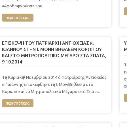
«Αροδαφνούσα» του
περισσότερα
ΕΠΙΣΚΕΨΗ ΤΟΥ ΠΑΤΡΙΑΡΧΗ ΑΝΤΙΟΧΕΙΑΣ κ.
Y
ΙΩΑΝΝΟΥ ΣΤΗΝ Ι. ΜΟΝΗ ΒΗΘΛΕΕΜ ΚΟΡΩΠΙΟΥ
Μ
ΚΑΙ ΣΤΟ ΜΗΤΡΟΠΟΛΙΤΙΚΟ ΜΕΓΑΡΟ ΣΤΑ ΣΠΑΤΑ,
9.10.2014
Τ
π
Τὴν Κυριακὴ 9 Νοεμβρίου 2014 ὁ Πατριάρχης Ἀντιοχείας
σ
κ. Ἰωάννης ἐπισκέφθηκε τὴν Ἱ. Μονὴ Βηθλεὲμ στὸ
χ
Κορωπὶ καὶ τὸ Μητροπολιτικὸ Μέγαρο στὰ Σπάτα.
περισσότερα