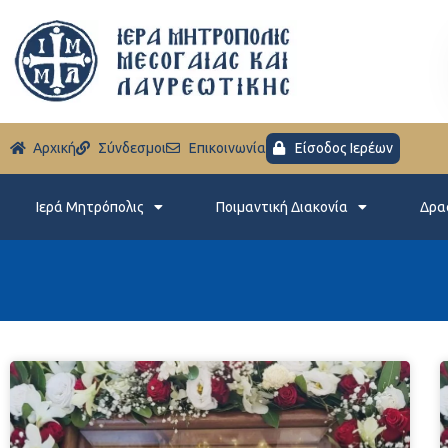
Aρχική
Σύνδεσμοι
Eπικοινωνία
Είσοδος Ιερέων
Ιερά Μητρόπολις
Ποιμαντική Διακονία
Δρα