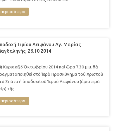
περισσότερα
ποδοχή Τιμίου Λειψάνου Αγ. Μαρίας
αγδαληνής, 26.10.2014
ὴν Κυριακὴ 26 Ὀκτωβρίου 2014 καὶ ὥρα 7.30 μ.μ. θὰ
ραγματοποιηθεῖ στὸ Ἱερὸ Προσκύνημα τοῦ Χριστοῦ
τὰ Σπάτα ἡ ὑποδοχὴ τοῦ Ἱεροῦ Λειψάνου (ἀριστερὰ
εὶρ) τῆς
περισσότερα