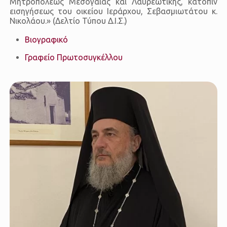
Μητροπόλεως Μεσογαίας και Λαυρεωτικής, κατόπιν
εισηγήσεως του οικείου Ιεράρχου, Σεβασμιωτάτου κ.
Νικολάου.» (Δελτίο Τύπου Δ.Ι.Σ.)
Βιογραφικό
Γραφείο Πρωτοσυγκέλλου