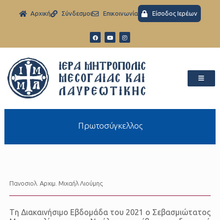
Aρχική
Σύνδεσμοι
Eπικοινωνία
Είσοδος Ιερέων
Πρωτοσύγκελλος
Πανοσιολ. Αρχιμ. Μιχαήλ Λιούμης
Tη Διακαινήσιμο Εβδομάδα του 2021 ο Σεβασμιώτατος