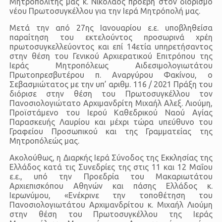
Μητροπολίτης μας κ. Νικόλαος προέβη στον διορισμό
νέου Πρωτοσυγκέλλου για την Ιερά Μητρόπολή μας.
Μετά την από 27ης Ιανουαρίου ε.ε. υποβληθείσα
παραίτηση του εκτελούντος προσωρινά χρέη
πρωτοσυγκελλεύοντος και επί 14ετία υπηρετήσαντος
στην θέση του Γενικού Αρχιερατικού Επιτρόπου της
Ιεράς Μητροπόλεως Αιδεσιμολογιωτάτου
Πρωτοπρεσβυτέρου π. Αναργύρου Φακίνου, ο
Σεβασμιώτατος με την υπ’ αριθμ. 116 / 2021 Πράξη του
διόρισε στην θέση του Πρωτοσυγκέλλου τον
Πανοσιολογιώτατο Αρχιμανδρίτη Μιχαήλ Αλεξ. Λιούμη,
Προϊστάμενο του Ιερού Καθεδρικού Ναού Αγίας
Παρασκευής Λαυρίου και μέχρι τώρα υπεύθυνο του
Γραφείου Προσωπικού και της Γραμματείας της
Μητροπόλεώς μας.
Ακολούθως, η Διαρκής Ιερά Σύνοδος της Εκκλησίας της
Ελλάδος κατά τις Συνεδρίες της στις 11 και 12 Μαΐου
ε.ε., υπό την Προεδρία του Μακαριωτάτου
Αρχιεπισκόπου Αθηνών και πάσης Ελλάδος κ.
Ιερωνύμου, «Ενέκρινε την τοποθέτηση του
Πανοσιολογιωτάτου Αρχιμανδρίτου κ. Μιχαήλ Λιούμη
στην θέση του Πρωτοσυγκέλλου της Ιεράς