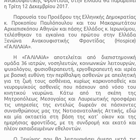
Ανακουφιστικής Φροντίδας στην Ελλάδα θα παραμείνει
η Τρίτη 12 Δεκεμβρίου 2017.
Παρουσία του Προέδρου της Ελληνικής Δημοκρατίας
κ. Προκοπίου Παυλόπουλου και του Μακαριωτάτου
Αρχιεπισκόπου Αθηνών και πάσης Ελλάδος κ. Ιερωνύμου,
τελέσθηκαν τα εγκαίνια του πρώτου στην Ελλάδα
Ξενώνα Ανακουφιστικής Φροντίδας (Hospice)
«ΓΑΛΙΛΑΙΑ».
Η «ΓΑΛΙΛΑΙΑ» αποτελείται από διεπιστημονική
ομάδα 36 ιατρών, νοσηλευτών, κοινωνικών λειτουργών,
ψυχολόγου, φυσιοθεραπευτή, εργοθεραπευτή και ιερέα
με βασική ευθύνη την περίθαλψη ασθενών με απειλητική
για τη ζωή τους ασθένεια, κυρίως καρκινοπαθείς και
νευρομυϊκούς ασθενείς που πάσχουν από νόσο του
κινητικού νευρώνα. Κάτω από τη σκέπη της
Μητροπόλεως Μεσογαίας και Λαυρεωτικής προσφέρει
τις υπηρεσίες της εντελώς δωρεάν σε πάσχοντες
συνανθρώπους μας της Νοτιοανατολικής Αττικής, εδώ
και μία οκταετία στη βάση της κατ’ οίκον και της
ημερήσιας φροντίδας, με τη συνδρομή και εκατό και
πλέον εκπαιδευμένων εθελοντών.
Ο Ξενώνας που θα λειτουργήσει άμεσα μετά τις