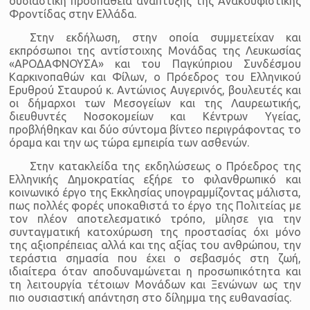
ουσιαστική προσπάθεια ανάπτυξης της Ανακουφιστικής
Φροντίδας στην Ελλάδα.
Στην εκδήλωση, στην οποία συμμετείχαν και
εκπρόσωποι της αντίστοιχης Μονάδας της Λευκωσίας
«ΑΡΟΔΑΦΝΟΥΣΑ» και του Παγκύπριου Συνδέσμου
Καρκινοπαθών και Φίλων, ο Πρόεδρος του Ελληνικού
Ερυθρού Σταυρού κ. Αντώνιος Αυγερινός, βουλευτές και
οι δήμαρχοι των Μεσογείων και της Λαυρεωτικής,
διευθυντές Νοσοκομείων και Κέντρων Υγείας,
προβλήθηκαν και δύο σύντομα βίντεο περιγράφοντας το
όραμα και την ως τώρα εμπειρία των ασθενών.
Στην κατακλείδα της εκδηλώσεως ο Πρόεδρος της
Ελληνικής Δημοκρατίας εξήρε το φιλανθρωπικό και
κοινωνικό έργο της Εκκλησίας υπογραμμίζοντας μάλιστα,
πως πολλές φορές υποκαθιστά το έργο της Πολιτείας με
τον πλέον αποτελεσματικό τρόπο, μίλησε για την
συνταγματική κατοχύρωση της προστασίας όχι μόνο
της αξιοπρέπειας αλλά και της αξίας του ανθρώπου, την
τεράστια σημασία που έχει ο σεβασμός στη ζωή,
ιδιαίτερα όταν αποδυναμώνεται η προσωπικότητα και
τη λειτουργία τέτοιων Μονάδων και Ξενώνων ως την
πιο ουσιαστική απάντηση στο δίλημμα της ευθανασίας.