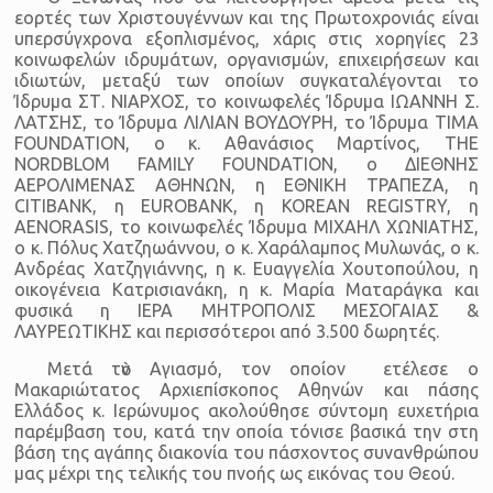
εορτές των Χριστουγέννων και της Πρωτοχρονιάς είναι
υπερσύγχρονα εξοπλισμένος, χάρις στις χορηγίες 23
κοινωφελών ιδρυμάτων, οργανισμών, επιχειρήσεων και
ιδιωτών, μεταξύ των οποίων συγκαταλέγονται το
Ίδρυμα ΣΤ. ΝΙΑΡΧΟΣ, το κοινωφελές Ίδρυμα ΙΩΑΝΝΗ Σ.
ΛΑΤΣΗΣ, το Ίδρυμα ΛΙΛΙΑΝ ΒΟΥΔΟΥΡΗ, το Ίδρυμα TIMA
FOUNDATION, ο κ. Αθανάσιος Μαρτίνος, THE
NORDBLOM FAMILY FOUNDATION, o ΔΙΕΘΝΗΣ
ΑΕΡΟΛΙΜΕΝΑΣ ΑΘΗΝΩΝ, η ΕΘΝΙΚΗ ΤΡΑΠΕΖΑ, η
CITIBANK, η EUROBANK, η KOREAN REGISTRY, η
AENORASIS, το κοινωφελές Ίδρυμα ΜΙΧΑΗΛ ΧΩΝΙΑΤΗΣ,
ο κ. Πόλυς Χατζηωάννου, ο κ. Χαράλαμπος Μυλωνάς, ο κ.
Ανδρέας Χατζηγιάννης, η κ. Ευαγγελία Χουτοπούλου, η
οικογένεια Κατρισιανάκη, η κ. Μαρία Ματαράγκα και
φυσικά η ΙΕΡΑ ΜΗΤΡΟΠΟΛΙΣ ΜΕΣΟΓΑΙΑΣ &
ΛΑΥΡΕΩΤΙΚΗΣ και περισσότεροι από 3.500 δωρητές.
Μετά τὸν Αγιασμό, τον οποίον ετέλεσε ο
Μακαριώτατος Αρχιεπίσκοπος Αθηνών και πάσης
Ελλάδος κ. Ιερώνυμος ακολούθησε σύντομη ευχετήρια
παρέμβαση του, κατά την οποία τόνισε βασικά την στη
βάση της αγάπης διακονία του πάσχοντος συνανθρώπου
μας μέχρι της τελικής του πνοής ως εικόνας του Θεού.