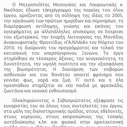
Ο Μητροπολίτης Μεσογαίας και Λαυρεωτικής κ.
Νικόλαος έδωσε τὸ περίγραμμα της πορείας του όλου
έργου, αρχίζοντας από τη σύλληψη της ιδέας το 2005,
την οργάνωση των πρώτων ημερίδων και σεμιναρίων, τη
διαμόρφωση αντίληψης, γνώσης και εικόνας του
εγχειρήματος με αλλεπάλληλες επισκέψεις σε hospices
του εξωτερικού, την έναρξη λειτουργίας της Μονάδας
Ανακουφιστικής Φροντίδας «ΓΑΛΙΛΑΙΑ» τον Μάρτιο του
2010, τη διεύρυνση του προγράμματος και τελικά την
κατασκευή του υπερσύγχρονου Ξενώνα. Το έργο
στηρίχθηκε σε τέσσερεις άξονες, την αναγκαιότητα, τη
δυνατότητα, την υψηλή ποιότητα και την εξασφάλιση
της βιωσιμότητας. Η διαχείριση των σοβαρών
ασθενειών και του θανάτου απαιτεί φρόνημα που
γεννάει φως, χαρά και ζωή. Γι’ αυτό και η όλη
προσπάθεια στηρίζεται σε νέα παιδιά με φρεσκάδα,
ζωντάνια και νεανικό ενθουσιασμό.
Ολοκληρώνοντας ο Σεβασμιώτατος εξέφρασε τις
ευχαριστίες του σε όλους τους συντελεστές του έργου,
στα μέλη της διεπιστημονικής ομάδας, στους εθελοντές,
στους χορηγούς, στους εκπροσώπους της τοπικής
αυτόδιοίκησης κ.λπ. και φυσικά στην αρχιτεκτονική