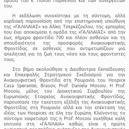
ομάδα του κ. Πάνου Παρθένιου και των συνεργατών
του.
Η εκδήλωση συνεχίστηκε με τη σύντομη, αλλά
καρδιακή παρουσίαση από την επιστημονική υπεύθυνη
της «ΓΑΛΙΛΑΙΑΣ» κα Αλίκη Τσερκέζογλου, της εμπειρίας
που έχει αποκομίσει η ομάδα της «ΓΑΛΙΛΑΙΑΣ» από την
έως σήμερα φροντίδα 700 και πλέον ασθενών και τη
σπουδαιότητα της προσφοράς Ανακουφιστικής
Φροντίδας σε ασθενείς που αντιμετωπίζουν μια
απειλητική για τη ζωή τους νόσο και τους φροντιστές
τους.
Στο βήμα ακολούθησε η Διευθύντρια Εκπαίδευσης
και Επικεφαλής Στρατηγικού Σχεδιασμού για την
Ανακουφιστική Φροντίδα στη Ρουμανία του Hospice
Casa Sperantei, Brasov, Prof. Daniela Mosoiu. Η Prof.
Mosoiu, μέλος του Διοικητικού Συμβουλίου της
Ευρωπαϊκής Εταιρείας Ανακουφιστικής Φροντίδας,
παρουσίασε την ταχύτατη εξέλιξη της Ανακουφιστικής
Φροντίδας στη Ρουμανία αλλά και την επέκταση της
ιδέας των Hospices σε όλη την Ευρώπη. Κλείνοντας το
σύντομο χαιρετισμό της η Prof. Mosoiu ευχήθηκε καλή
επιτυχία στη «ΓΑΛΙΛΑΙΑ» καθώς είναι η πρώτη