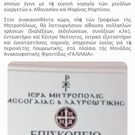
ὁποίων ἔγινε μὲ τὴν εὐγενῆ χορηγία τῶν μεγάλων
εὐεργετῶν κ. Ἀθανασίου καὶ Μαρίνας Μαρτίνου.
Στὸν ἀνακαινισθέντα χῶρο, πλὴν τῶν Γραφείων τῆς
Μητροπόλεως, θὰ λειτουργήσουν αἴθουσα πολλαπλῶν
χρήσεων (διαλέξεων, ἐκδηλώσεων, συνάξεων κ.λπ.),
ἐντευκτήριο καὶ Κέντρο Νεότητος, ἰατρικὸ ἐξεταστήριο
καὶ ἐγκαταστάσεις παροχῆς ὑπηρεσιῶν ὑγείας γιὰ τὴν
περιοχὴ τῆς Λαυρεωτικῆς, στὰ πλαίσια τῆς Μονάδας
Ἀνακουφιστικῆς Φροντίδας «ΓΑΛΙΛΑΙΑ».