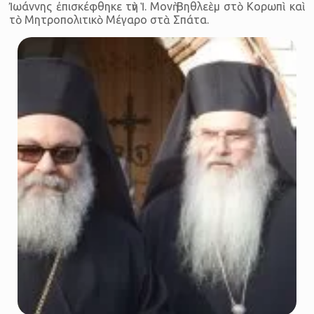
Ἰωάννης ἐπισκέφθηκε τὴν Ἱ. Μονὴ Βηθλεὲμ στὸ Κορωπὶ καὶ
τὸ Μητροπολιτικὸ Μέγαρο στὰ Σπάτα.