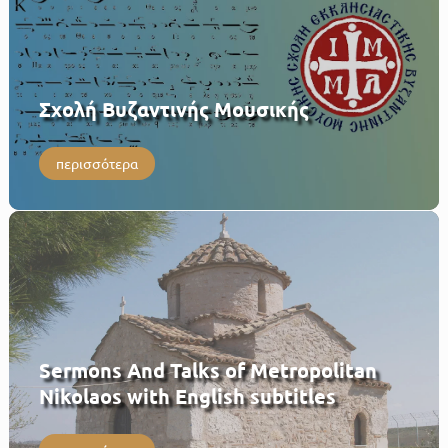
Σχολή Βυζαντινής Μουσικής
περισσότερα
Sermons And Talks of Metropolitan
Nikolaos with English subtitles