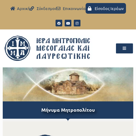
Aρχική
Σύνδεσμοι
Eπικοινωνία
Είσοδος Ιερέων
Μήνυμα Μητροπολίτου