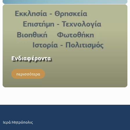
Eνδιαφέροντα
περισσότερα
Ιερά Μητρόπολις