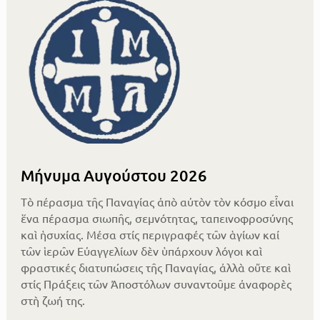
Μήνυμα Αυγούστου 2026
Τὸ πέρασμα τῆς Παναγίας ἀπὸ αὐτὸν τὸν κόσμο εἶναι
ἕνα πέρασμα σιωπῆς, σεμνότητας, ταπεινοφροσύνης
καὶ ἡσυχίας. Μέσα στίς περιγραφές τῶν ἁγίων καί
τῶν ἱερῶν Εὐαγγελίων δὲν ὑπάρχουν λόγοι καὶ
φραστικές διατυπώσεις τῆς Παναγίας, ἀλλὰ οὔτε καὶ
στίς Πράξεις τῶν Ἀποστόλων συναντοῦμε ἀναφορὲς
στὴ ζωή της.