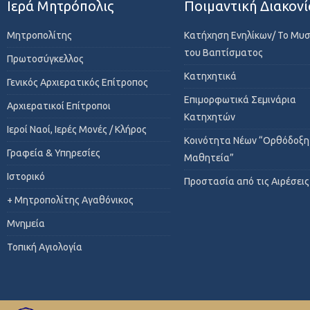
Ιερά Μητρόπολις
Ποιμαντική Διακονί
Μητροπολίτης
Κατήχηση Ενηλίκων/ Το Μυ
του Βαπτίσματος
Πρωτοσύγκελλος
Κατηχητικά
Γενικός Αρχιερατικός Επίτροπος
Επιμορφωτικά Σεμινάρια
Αρχιερατικοί Επίτροποι
Κατηχητών
Ιεροί Ναοί, Ιερές Μονές / Κλήρος
Κοινότητα Νέων “Ορθόδοξη
Γραφεία & Υπηρεσίες
Μαθητεία”
Ιστορικό
Προστασία από τις Αιρέσεις
+ Μητροπολίτης Αγαθόνικος
Μνημεία
Τοπική Αγιολογία