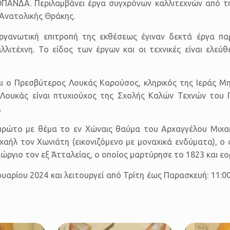
ΟΠΑΝΔΑ. Περιλαμβάνει έργα συγχρόνων καλλιτεχνών από τη
 Ανατολικής Θράκης.
ργανωτική επιτροπή της εκθέσεως έγιναν δεκτά έργα πα
λιτέχνη. Το είδος των έργων και οι τεχνικές είναι ελεύθ
ι ο Πρεσβύτερος Λουκάς Καρούσος, κληρικός της Ιεράς Μ
Λουκάς είναι πτυχιούχος της Σχολής Καλών Τεχνών του Π
.
 πρώτο με θέμα το εν Χώναις θαύμα του Αρχαγγέλου Μιχαή
λ τον Χωνιάτη (εικονιζόμενο με μοναχικά ενδύματα), ο οπ
ώργιο τον εξ Άτταλείας, ο οποίος μαρτύρησε το 1823 και εορ
ουαρίου 2024 και λειτουργεί από Τρίτη έως Παρασκευή: 11:00