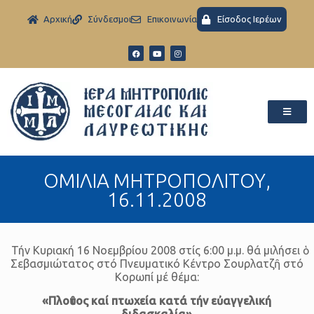
Aρχική
Σύνδεσμοι
Eπικοινωνία
Είσοδος Ιερέων
ΟΜΙΛΙΑ ΜΗΤΡΟΠΟΛΙΤΟΥ,
16.11.2008
Τήν Κυριακή 16 Νοεμβρίου 2008 στίς 6:00 μ.μ. θά μιλήσει ὁ
Σεβασμιώτατος στό Πνευματικό Κέντρο Σουρλατζῆ στό
Κορωπί μέ θέμα:
«Πλοῦτος καί πτωχεία κατά τήν εὐαγγελική
διδασκαλία»