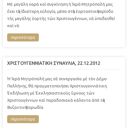
Μὲ μεγάλη χαρὰ καὶ συγκίνηση ἡ Ἱερὰ Μητρόπολή μας
ἔχει τὴν ἰδιαίτερη εὐλογία, μέσα στὴν ἑορταστικὴ περίοδο
τῆς μεγάλης ἑορτῆς τῶν Χριστουγέννων, νὰ ὑποδεχθεῖ
καὶ νὰ
περισσότερα
ΧΡΙΣΤΟΥΓΕΝΝΙΑΤΙΚΗ ΣΥΝΑΥΛΙΑ, 22.12.2012
Ἡ Ἱερὰ Μητρόπολή μας σὲ συνεργασία μὲ τὸν Δῆμο
Παλλήνης, θὰ πραγματοποιήσει Χριστουγεννιάτικη
Ἐκδήλωση μὲ Ἐκκλησιαστικοὺς ὕμνους τῶν
Χριστουγέννων καὶ παραδοσιακὰ κάλαντα ἀπὸ τὴν
Βυζαντινὴ Χορωδία
περισσότερα