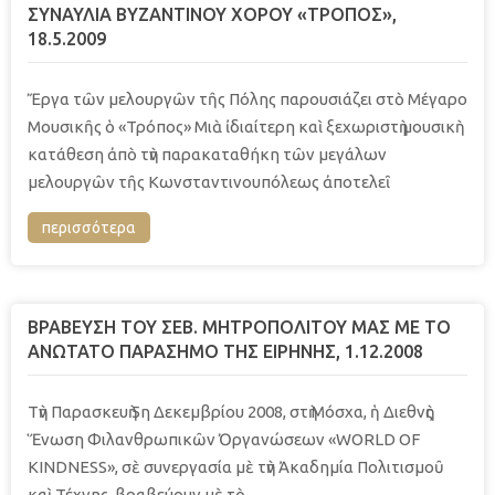
ΣΥΝΑΥΛΙA ΒΥΖΑΝΤΙΝΟΥ ΧΟΡΟΥ «ΤΡΟΠΟΣ»,
18.5.2009
Ἔργα τῶν μελουργῶν τῆς Πόλης παρουσιάζει στὸ Μέγαρο
Μουσικῆς ὁ «Τρόπος» Μιὰ ἰδιαίτερη καὶ ξεχωριστὴ μουσικὴ
κατάθεση ἀπὸ τὴν παρακαταθήκη τῶν μεγάλων
μελουργῶν τῆς Κωνσταντινουπόλεως ἀποτελεῖ
περισσότερα
BΡΑΒΕΥΣΗ ΤΟΥ ΣΕΒ. ΜΗΤΡΟΠΟΛΙΤΟΥ ΜΑΣ ΜΕ ΤΟ
ΑΝΩΤΑΤΟ ΠΑΡΑΣΗΜΟ ΤΗΣ ΕΙΡΗΝΗΣ, 1.12.2008
Τὴν Παρασκευὴ 5η Δεκεμβρίου 2008, στὴ Μόσχα, ἡ Διεθνὴς
Ἕνωση Φιλανθρωπικῶν Ὀργανώσεων «WORLD OF
KINDNESS», σὲ συνεργασία μὲ τὴν Ἀκαδημία Πολιτισμοῦ
καὶ Τέχνης, βραβεύουν μὲ τὸ