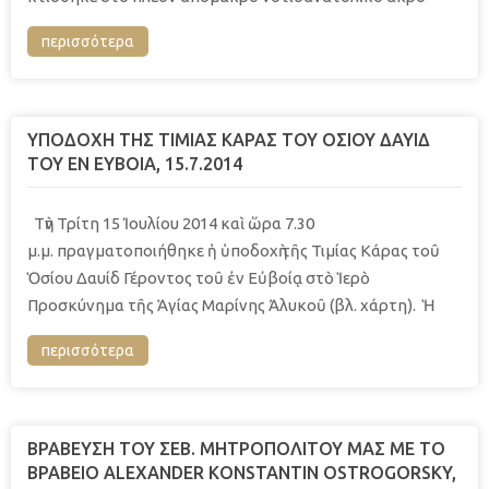
περισσότερα
ΥΠΟΔΟΧΗ ΤΗΣ ΤΙΜΙΑΣ ΚΑΡΑΣ ΤΟΥ ΟΣΙΟΥ ΔΑΥΙΔ
ΤΟΥ ΕΝ ΕΥΒΟΙΑ, 15.7.2014
Τὴν Τρίτη 15 Ἰουλίου 2014 καὶ ὥρα 7.30
μ.μ. πραγματοποιήθηκε ἡ ὑποδοχὴ τῆς Τιμίας Κάρας τοῦ
Ὁσίου Δαυίδ Γέροντος τοῦ ἐν Εὐβοίᾳ στὸ Ἱερὸ
Προσκύνημα τῆς Ἁγίας Μαρίνης Ἀλυκοῦ (βλ. χάρτη). Ἡ
περισσότερα
ΒΡΑΒΕΥΣΗ ΤΟΥ ΣΕΒ. ΜΗΤΡΟΠΟΛΙΤΟΥ ΜΑΣ ΜΕ ΤΟ
ΒΡΑΒΕΙΟ ΑLEXANDER KONSTANTIN OSTROGORSKY,