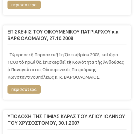
περισσότερα
ΕΠΙΣΚΕΨΙΣ ΤΟΥ ΟΙΚΟΥΜΕΝΙΚΟΥ ΠΑΤΡΙΑΡΧΟΥ κ.κ.
ΒΑΡΘΟΛΟΜΑΙΟΥ, 27.10.2008
Τὴν προσεχῆ Παρασκευὴ 31η Ὀκτωβρίου 2008, καὶ ὤρα
10:00 τὸ πρωὶ θὰ ἐπισκεφθεῖ τὴν Κοινότητα τῆς Ἀνθούσας
ὁ Παναγιώτατος Οἰκουμενικὸς Πατριάρχης
Κωνσταντινουπόλεως κ. κ. ΒΑΡΘΟΛΟΜΑΙΟΣ.
περισσότερα
YΠΟΔΟΧH ΤHΣ ΤΙΜIΑΣ ΚAΡΑΣ ΤΟY AΓIΟΥ IΩAΝΝΟΥ
ΤΟY ΧΡΥΣΟΣΤOΜΟΥ, 30.1.2007