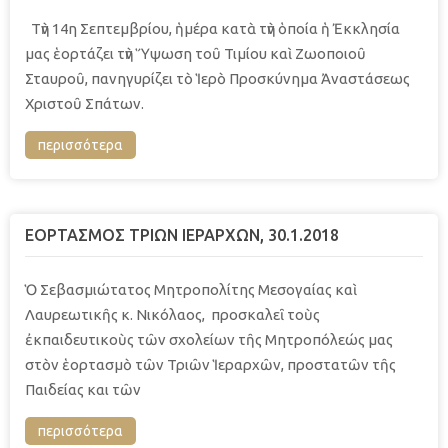
Τὴν 14η Σεπτεμβρίου, ἡμέρα κατὰ τὴν ὁποία ἡ Ἐκκλησία
μας ἑορτάζει τὴν Ὕψωση τοῦ Τιμίου καὶ Ζωοποιοῦ
Σταυροῦ, πανηγυρίζει τὸ Ἱερὸ Προσκύνημα Ἀναστάσεως
Χριστοῦ Σπάτων.
περισσότερα
ΕΟΡΤΑΣΜΟΣ ΤΡΙΩΝ ΙΕΡΑΡΧΩΝ, 30.1.2018
Ὁ Σεβασμιώτατος Μητροπολίτης Μεσογαίας καὶ
Λαυρεωτικῆς κ. Νικόλαος, προσκαλεῖ τοὺς
ἐκπαιδευτικοὺς τῶν σχολείων τῆς Μητροπόλεώς μας
στὸν ἑορτασμὸ τῶν Τριῶν Ἱεραρχῶν, προστατῶν τῆς
Παιδείας και τῶν
περισσότερα