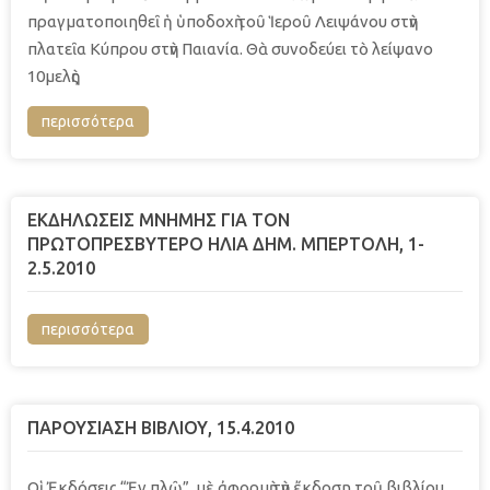
πραγματοποιηθεῖ ἡ ὑποδοχὴ τοῦ Ἱεροῦ Λειψάνου στὴν
πλατεῖα Κύπρου στὴν Παιανία. Θὰ συνοδεύει τὸ λείψανο
10μελὴς
περισσότερα
ΕΚΔΗΛΩΣΕΙΣ ΜΝΗΜΗΣ ΓΙΑ ΤΟΝ
ΠΡΩΤΟΠΡΕΣΒΥΤΕΡΟ ΗΛΙΑ ΔΗΜ. ΜΠΕΡΤΟΛΗ, 1-
2.5.2010
περισσότερα
ΠΑΡΟΥΣΙΑΣΗ ΒΙΒΛΙΟΥ, 15.4.2010
Οἱ Ἐκδόσεις “Ἐν πλῷ”, μὲ ἀφορμὴ τὴν ἔκδοση τοῦ βιβλίου