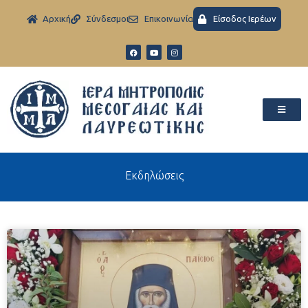
Aρχική
Σύνδεσμοι
Eπικοινωνία
Είσοδος Ιερέων
Εκδηλώσεις