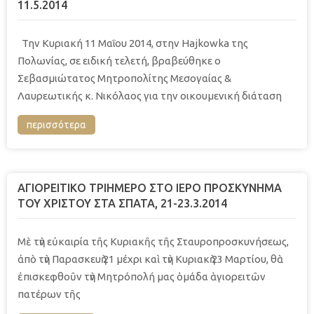
11.5.2014
Την Κυριακή 11 Μαΐου 2014, στην Hajkowka της
Πολωνίας, σε ειδική τελετή, βραβεύθηκε ο
Σεβασμιώτατος Μητροπολίτης Μεσογαίας &
Λαυρεωτικής κ. Νικόλαος για την οικουμενική διάταση
περισσότερα
ΑΓΙΟΡΕΙΤΙΚΟ ΤΡΙΗΜΕΡΟ ΣΤΟ ΙΕΡΟ ΠΡΟΣΚΥΝΗΜΑ
ΤΟΥ ΧΡΙΣΤΟΥ ΣΤΑ ΣΠΑΤΑ, 21-23.3.2014
Μὲ τὴν εὐκαιρία τῆς Κυριακῆς τῆς Σταυροπροσκυνήσεως,
ἀπὸ τὴν Παρασκευὴ 21 μέχρι καὶ τὴν Κυριακὴ 23 Μαρτίου, θὰ
ἐπισκεφθοῦν τὴν Μητρόπολή μας ὁμάδα ἁγιορειτῶν
πατέρων τῆς