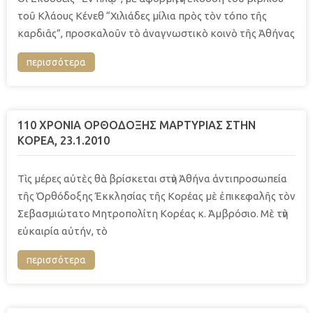
τοῦ Κλάους Κένεθ “Χιλιάδες μίλια πρὸς τὸν τόπο τῆς
καρδιᾶς”, προσκαλοῦν τὸ ἀναγνωστικὸ κοινὸ τῆς Ἀθήνας
περισσότερα
110 ΧΡΟΝΙΑ ΟΡΘΟΔΟΞΗΣ ΜΑΡΤΥΡΙΑΣ ΣΤΗΝ
ΚΟΡΕΑ, 23.1.2010
Τὶς μέρες αὐτὲς θὰ βρίσκεται στὴν Ἀθήνα ἀντιπροσωπεία
τῆς Ὀρθόδοξης Ἐκκλησίας τῆς Κορέας μὲ ἐπικεφαλῆς τὸν
Σεβασμιώτατο Μητροπολίτη Κορέας κ. Ἀμβρόσιο. Μὲ τὴν
εὐκαιρία αὐτήν, τὸ
περισσότερα