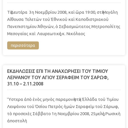
Τὴ Δευτέρα 3η Νοεμβρίου 2008, καὶ ὥρα 19:00, στὴ Μεγάλη
Αἴθουσα Τελετῶν τοῦ Ἐθνικοῦ καὶ Καποδιστριακοῦ
Πανεπιστημίου Ἀθηνῶν, ὁ Σεβασμιώτατος Μητροπολίτης
Μεσογαίας καὶ Λαυρεωτικὴς κ. Νικόλαος
περισσότερα
ΕΚΔΗΛΩΣΕΙΣ ΕΠΙ ΤΗ ΑΝΑΧΩΡΗΣΕΙ ΤΟΥ ΤΙΜΙΟΥ
ΛΕΙΨΑΝΟΥ ΤΟΥ ΑΓΙΟΥ ΣΕΡΑΦΕΙΜ ΤΟΥ ΣΑΡΩΦ,
31.10 – 2.11.2008
Ὕστερα ἀπὸ ἑνὸς μηνὸς παραμονὴ στὴν Ἑλλάδα τοῦ Τιμίου
Λειψάνου τοῦ Ὁσίου Πατρὸς ἡμῶν Σεραφεὶμ τοῦ Σάρωφ,
τὸ προσεχὲς Σάββατο 1η Νοεμβρίου 2008, 25μελὴς Ρωσικὴ
ἀποστολὴ