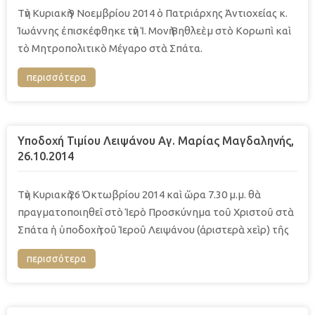
Τὴν Κυριακὴ 9 Νοεμβρίου 2014 ὁ Πατριάρχης Ἀντιοχείας κ.
Ἰωάννης ἐπισκέφθηκε τὴν Ἱ. Μονὴ Βηθλεὲμ στὸ Κορωπὶ καὶ
τὸ Μητροπολιτικὸ Μέγαρο στὰ Σπάτα.
περισσότερα
Yποδοχή Τιμίου Λειψάνου Αγ. Μαρίας Μαγδαληνής,
26.10.2014
Τὴν Κυριακὴ 26 Ὀκτωβρίου 2014 καὶ ὥρα 7.30 μ.μ. θὰ
πραγματοποιηθεῖ στὸ Ἱερὸ Προσκύνημα τοῦ Χριστοῦ στὰ
Σπάτα ἡ ὑποδοχὴ τοῦ Ἱεροῦ Λειψάνου (ἀριστερὰ χεὶρ) τῆς
περισσότερα