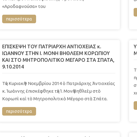
«Αροδαφνούσα» του
περισσότερα
ΕΠΙΣΚΕΨΗ ΤΟΥ ΠΑΤΡΙΑΡΧΗ ΑΝΤΙΟΧΕΙΑΣ κ.
Y
ΙΩΑΝΝΟΥ ΣΤΗΝ Ι. ΜΟΝΗ ΒΗΘΛΕΕΜ ΚΟΡΩΠΙΟΥ
Μ
ΚΑΙ ΣΤΟ ΜΗΤΡΟΠΟΛΙΤΙΚΟ ΜΕΓΑΡΟ ΣΤΑ ΣΠΑΤΑ,
9.10.2014
Τ
π
Τὴν Κυριακὴ 9 Νοεμβρίου 2014 ὁ Πατριάρχης Ἀντιοχείας
σ
κ. Ἰωάννης ἐπισκέφθηκε τὴν Ἱ. Μονὴ Βηθλεὲμ στὸ
χ
Κορωπὶ καὶ τὸ Μητροπολιτικὸ Μέγαρο στὰ Σπάτα.
περισσότερα