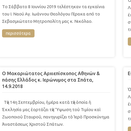
Ὁ
Τo Σάββατο 8 Ιουνίου 2019 τελέστηκαν τα εγκαίνια
Λ
του Ι. Ναού Αγ. Ιωάννου Θεολόγου Γέρακα από το
ἐ
Σεβασμιώτατο Μητροπολίτη μας κ. Νικόλαο.
σ
τ
περισσότερα
Ο Μακαριώτατος Αρχιεπίσκοπος Αθηνών &
Ε
πάσης Ελλάδος κ. Ιερώνυμος στα Σπάτα,
14.9.2018
Ὁ
Λ
Τὴν 14η Σεπτεμβρίου, ἡμέρα κατὰ τὴν ὁποία ἡ
ἐ
Ἐκκλησία μας ἑορτάζει τὴν Ὕψωση τοῦ Τιμίου καὶ
σ
Ζωοποιοῦ Σταυροῦ, πανηγυρίζει τὸ Ἱερὸ Προσκύνημα
τ
Ἀναστάσεως Χριστοῦ Σπάτων.