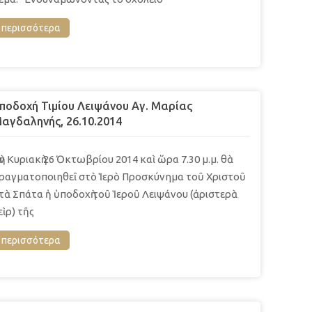
περισσότερα
ποδοχή Τιμίου Λειψάνου Αγ. Μαρίας
αγδαληνής, 26.10.2014
ὴν Κυριακὴ 26 Ὀκτωβρίου 2014 καὶ ὥρα 7.30 μ.μ. θὰ
ραγματοποιηθεῖ στὸ Ἱερὸ Προσκύνημα τοῦ Χριστοῦ
τὰ Σπάτα ἡ ὑποδοχὴ τοῦ Ἱεροῦ Λειψάνου (ἀριστερὰ
εὶρ) τῆς
περισσότερα