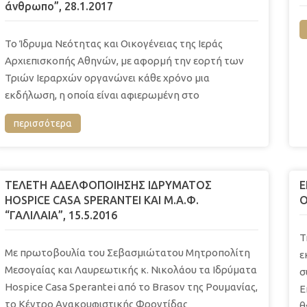
άνθρωπο”, 28.1.2017
Το Ίδρυμα Νεότητας και Οικογένειας της Ιεράς
Αρχιεπισκοπής Αθηνών, με αφορμή την εορτή των
Τριών Ιεραρχών οργανώνει κάθε χρόνο μια
εκδήλωση, η οποία είναι αφιερωμένη στο
περισσότερα
ΤΕΛΕΤΗ ΑΔΕΛΦΟΠΟΙΗΣΗΣ ΙΔΡΥΜΑΤΟΣ
Ε
HOSPICE CASA SPERANTEI ΚΑΙ Μ.Α.Φ.
Ο
“ΓΑΛΙΛΑΙΑ”, 15.5.2016
Τ
Με πρωτοβουλία του Σεβασμιώτατου Μητροπολίτη
ε
Μεσογαίας και Λαυρεωτικής κ. Νικολάου τα Ιδρύματα
σ
Hospice Casa Sperantei από το Brasov της Ρουμανίας,
Ε
το Κέντρο Ανακουφιστικής Φροντίδας
θ