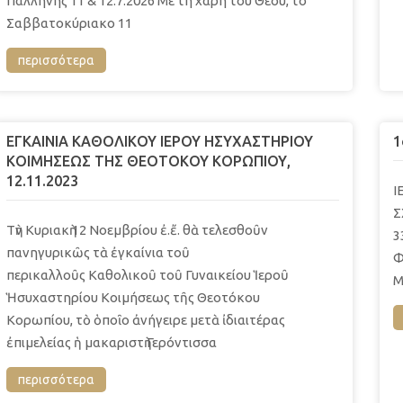
Παλλήνης 11 & 12.7.2026 Με τη χάρη του Θεού, το
Σαββατοκύριακο 11
περισσότερα
ΕΓΚΑΙΝΙΑ ΚΑΘΟΛΙΚΟΥ ΙΕΡΟΥ ΗΣΥΧΑΣΤΗΡΙΟΥ
1
ΚΟΙΜΗΣΕΩΣ ΤΗΣ ΘΕΟΤΟΚΟΥ ΚΟΡΩΠΙΟΥ,
12.11.2023
Ι
Σ
Τὴν Κυριακὴ 12 Νοεμβρίου ἐ.ἔ. θὰ τελεσθοῦν
3
πανηγυρικῶς τὰ ἐγκαίνια τοῦ
Φ
περικαλλοῦς Καθολικοῦ τοῦ Γυναικείου Ἱεροῦ
Μ
Ἡσυχαστηρίου Κοιμήσεως τῆς Θεοτόκου
Κορωπίου, τὸ ὁποῖο ἀνήγειρε μετὰ ἰδιαιτέρας
ἐπιμελείας ἡ μακαριστὴ Γερόντισσα
περισσότερα