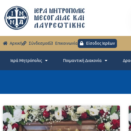
Aρχική
Σύνδεσμοι
Eπικοινωνία
Είσοδος Ιερέων
Ιερά Μητρόπολις
Ποιμαντική Διακονία
Δρα