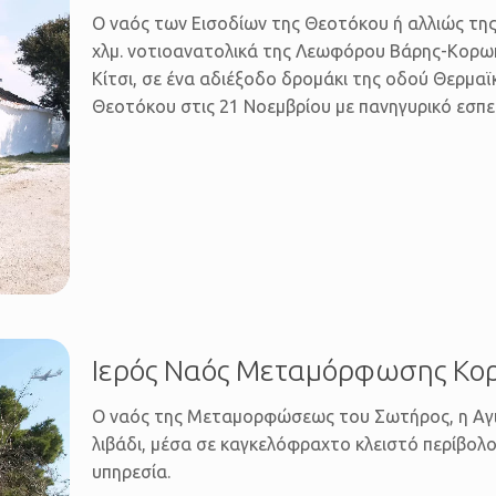
Ο ναός των Εισοδίων της Θεοτόκου ή αλλιώς της
χλμ. νοτιοανατολικά της Λεωφόρου Βάρης-Κορωπίο
Κίτσι, σε ένα αδιέξοδο δρομάκι της οδού Θερμαϊ
Θεοτόκου στις 21 Νοεμβρίου με πανηγυρικό εσπερ
Ιερός Ναός Μεταμόρφωσης Κο
Ο ναός της Μεταμορφώσεως του Σωτήρος, η Αγι
λιβάδι, μέσα σε καγκελόφραχτο κλειστό περίβολ
υπηρεσία.