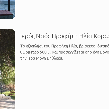
Ιερός Ναός Προφήτη Ηλία Κορω
Το εξωκλήσι του Προφήτη Ηλία, βρίσκεται δυτικ
υψόμετρο 500 μ., και προσεγγίζεται από ένα μον
την Ιερά Μονή Βηθλεέμ.