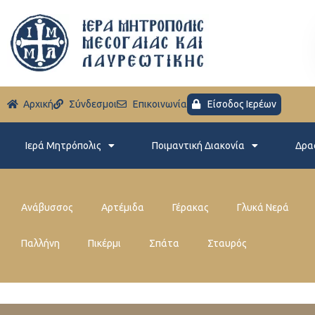
Aρχική
Σύνδεσμοι
Eπικοινωνία
Είσοδος Ιερέων
Ιερά Μητρόπολις
Ποιμαντική Διακονία
Δρα
Ανάβυσσος
Αρτέμιδα
Γέρακας
Γλυκά Νερά
Παλλήνη
Πικέρμι
Σπάτα
Σταυρός