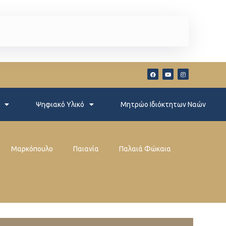
Ψηφιακό Υλικό
Μητρώο Ιδιόκτητων Ναών
Μαρκόπουλο
Παιανία
Παλαιά Φώκαια