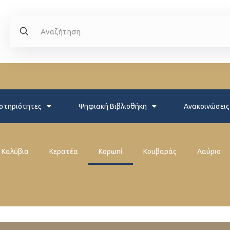
στηριότητες
Ψηφιακή Βιβλιοθήκη
Ανακοινώσεις
Καλύβια
Κερατέα
Κορωπί
Κουβαράς
Λαύριο