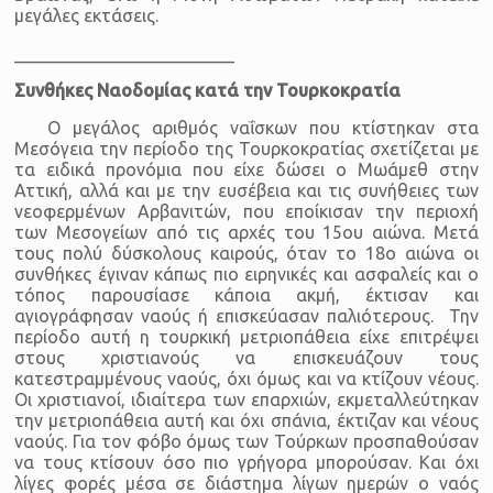
μεγάλες εκτάσεις.
_________________________
Συνθήκες Ναοδομίας κατά την Τουρκοκρατία
Ο μεγάλος αριθμός ναΐσκων που κτίστηκαν στα
Μεσόγεια την περίοδο της Τουρκοκρατίας σχετίζεται με
τα ειδικά προνόμια που είχε δώσει ο Μωάμεθ στην
Αττική, αλλά και με την ευσέβεια και τις συνήθειες των
νεοφερμένων Αρβανιτών, που εποίκισαν την περιοχή
των Μεσογείων από τις αρχές του 15ου αιώνα. Μετά
τους πολύ δύσκολους καιρούς, όταν το 18ο αιώνα οι
συνθήκες έγιναν κάπως πιο ειρηνικές και ασφαλείς και ο
τόπος παρουσίασε κάποια ακμή, έκτισαν και
αγιογράφησαν ναούς ή επισκεύασαν παλιότερους. Την
περίοδο αυτή η τουρκική μετριοπάθεια είχε επιτρέψει
στους χριστιανούς να επισκευάζουν τους
κατεστραμμένους ναούς, όχι όμως και να κτίζουν νέους.
Οι χριστιανοί, ιδιαίτερα των επαρχιών, εκμεταλλεύτηκαν
την μετριοπάθεια αυτή και όχι σπάνια, έκτιζαν και νέους
ναούς. Για τον φόβο όμως των Τούρκων προσπαθούσαν
να τους κτίσουν όσο πιο γρήγορα μπορούσαν. Και όχι
λίγες φορές μέσα σε διάστημα λίγων ημερών ο ναός