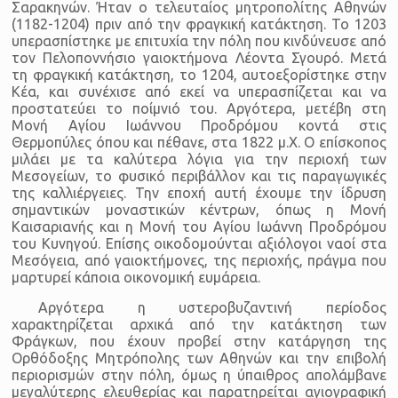
Σαρακηνών. Ήταν ο τελευταίος μητροπολίτης Αθηνών
(1182-1204) πριν από την φραγκική κατάκτηση. Το 1203
υπερασπίστηκε με επιτυχία την πόλη που κινδύνευσε από
τον Πελοποννήσιο γαιοκτήμονα Λέοντα Σγουρό. Μετά
τη φραγκική κατάκτηση, το 1204, αυτοεξορίστηκε στην
Κέα, και συνέχισε από εκεί να υπερασπίζεται και να
προστατεύει το ποίμνιό του. Αργότερα, μετέβη στη
Μονή Αγίου Ιωάννου Προδρόμου κοντά στις
Θερμοπύλες όπου και πέθανε, στα 1822 μ.Χ. Ο επίσκοπος
μιλάει με τα καλύτερα λόγια για την περιοχή των
Μεσογείων, το φυσικό περιβάλλον και τις παραγωγικές
της καλλιέργειες. Την εποχή αυτή έχουμε την ίδρυση
σημαντικών μοναστικών κέντρων, όπως η Μονή
Καισαριανής και η Μονή του Αγίου Ιωάννη Προδρόμου
του Κυνηγού. Επίσης οικοδομούνται αξιόλογοι ναοί στα
Μεσόγεια, από γαιοκτήμονες, της περιοχής, πράγμα που
μαρτυρεί κάποια οικονομική ευμάρεια.
Αργότερα η υστεροβυζαντινή περίοδος
χαρακτηρίζεται αρχικά από την κατάκτηση των
Φράγκων, που έχουν προβεί στην κατάργηση της
Ορθόδοξης Μητρόπολης των Αθηνών και την επιβολή
περιορισμών στην πόλη, όμως η ύπαιθρος απολάμβανε
μεγαλύτερης ελευθερίας και παρατηρείται αγιογραφική