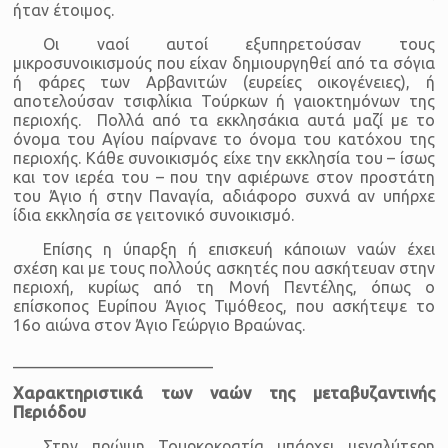
ήταν έτοιμος.
Οι ναοί αυτοί εξυπηρετούσαν τους
μικροσυνοικισμούς που είχαν δημιουργηθεί από τα σόγια
ή φάρες των Αρβανιτών (ευρείες οικογένειες), ή
αποτελούσαν τσιφλίκια Τούρκων ή γαιοκτημόνων της
περιοχής. Πολλά από τα εκκλησάκια αυτά μαζί με το
όνομα του Αγίου παίρνανε το όνομα του κατόχου της
περιοχής. Κάθε συνοικισμός είχε την εκκλησία του – ίσως
και τον ιερέα του – που την αφιέρωνε στον προστάτη
του Άγιο ή στην Παναγία, αδιάφορο συχνά αν υπήρχε
ίδια εκκλησία σε γειτονικό συνοικισμό.
Επίσης η ύπαρξη ή επισκευή κάποιων ναών έχει
σχέση και με τους πολλούς ασκητές που ασκήτευαν στην
περιοχή, κυρίως από τη Μονή Πεντέλης, όπως ο
επίσκοπος Ευρίπου Άγιος Τιμόθεος, που ασκήτεψε το
16ο αιώνα στον Άγιο Γεώργιο Βραώνας.
_________________________
Χαρακτηριστικά των ναών της μεταβυζαντινής
Περιόδου
Στην πρώιμη Τουρκοκρατία υπάρχει μεγαλύτερη