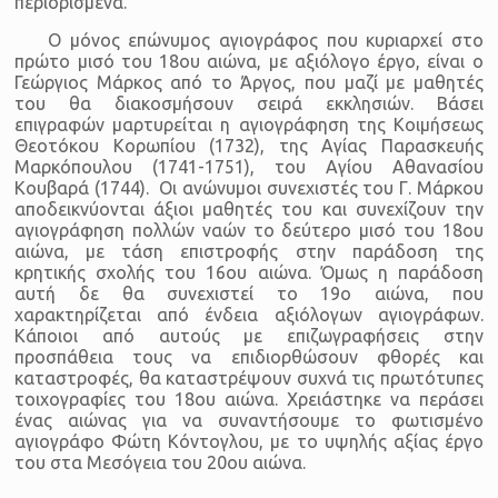
περιορισμένα.
Ο μόνος επώνυμος αγιογράφος που κυριαρχεί στο
πρώτο μισό του 18ου αιώνα, με αξιόλογο έργο, είναι ο
Γεώργιος Μάρκος από το Άργος, που μαζί με μαθητές
του θα διακοσμήσουν σειρά εκκλησιών. Βάσει
επιγραφών μαρτυρείται η αγιογράφηση της Κοιμήσεως
Θεοτόκου Κορωπίου (1732), της Αγίας Παρασκευής
Μαρκόπουλου (1741-1751), του Αγίου Αθανασίου
Κουβαρά (1744). Οι ανώνυμοι συνεχιστές του Γ. Μάρκου
αποδεικνύονται άξιοι μαθητές του και συνεχίζουν την
αγιογράφηση πολλών ναών το δεύτερο μισό του 18ου
αιώνα, με τάση επιστροφής στην παράδοση της
κρητικής σχολής του 16ου αιώνα. Όμως η παράδοση
αυτή δε θα συνεχιστεί το 19ο αιώνα, που
χαρακτηρίζεται από ένδεια αξιόλογων αγιογράφων.
Κάποιοι από αυτούς με επιζωγραφήσεις στην
προσπάθεια τους να επιδιορθώσουν φθορές και
καταστροφές, θα καταστρέψουν συχνά τις πρωτότυπες
τοιχογραφίες του 18ου αιώνα. Χρειάστηκε να περάσει
ένας αιώνας για να συναντήσουμε το φωτισμένο
αγιογράφο Φώτη Κόντογλου, με το υψηλής αξίας έργο
του στα Μεσόγεια του 20ου αιώνα.