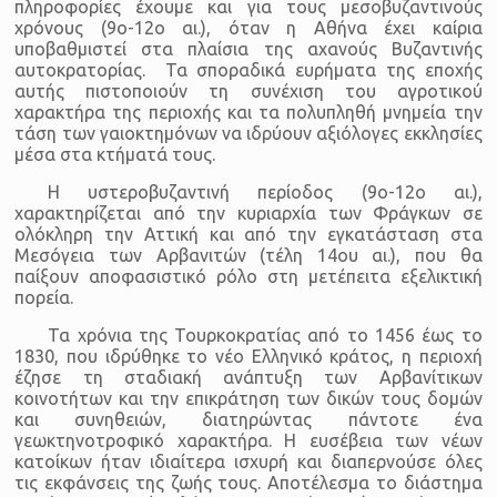
πληροφορίες έχουμε και για τους μεσοβυζαντινούς
χρόνους (9ο-12ο αι.), όταν η Αθήνα έχει καίρια
υποβαθμιστεί στα πλαίσια της αχανούς Βυζαντινής
αυτοκρατορίας. Τα σποραδικά ευρήματα της εποχής
αυτής πιστοποιούν τη συνέχιση του αγροτικού
χαρακτήρα της περιοχής και τα πολυπληθή μνημεία την
τάση των γαιοκτημόνων να ιδρύουν αξιόλογες εκκλησίες
μέσα στα κτήματά τους.
Η υστεροβυζαντινή περίοδος (9ο-12ο αι.),
χαρακτηρίζεται από την κυριαρχία των Φράγκων σε
ολόκληρη την Αττική και από την εγκατάσταση στα
Μεσόγεια των Αρβανιτών (τέλη 14ου αι.), που θα
παίξουν αποφασιστικό ρόλο στη μετέπειτα εξελικτική
πορεία.
Τα χρόνια της Τουρκοκρατίας από το 1456 έως το
1830, που ιδρύθηκε το νέο Ελληνικό κράτος, η περιοχή
έζησε τη σταδιακή ανάπτυξη των Αρβανίτικων
κοινοτήτων και την επικράτηση των δικών τους δομών
και συνηθειών, διατηρώντας πάντοτε ένα
γεωκτηνοτροφικό χαρακτήρα. Η ευσέβεια των νέων
κατοίκων ήταν ιδιαίτερα ισχυρή και διαπερνούσε όλες
τις εκφάνσεις της ζωής τους. Αποτέλεσμα το διάστημα