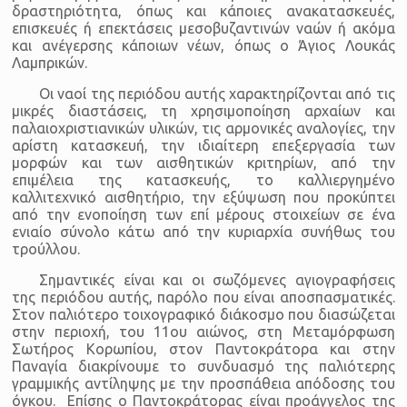
δραστηριότητα, όπως και κάποιες ανακατασκευές,
επισκευές ή επεκτάσεις μεσοβυζαντινών ναών ή ακόμα
και ανέγερσης κάποιων νέων, όπως ο Άγιος Λουκάς
Λαμπρικών.
Οι ναοί της περιόδου αυτής χαρακτηρίζονται από τις
μικρές διαστάσεις, τη χρησιμοποίηση αρχαίων και
παλαιοχριστιανικών υλικών, τις αρμονικές αναλογίες, την
αρίστη κατασκευή, την ιδιαίτερη επεξεργασία των
μορφών και των αισθητικών κριτηρίων, από την
επιμέλεια της κατασκευής, το καλλιεργημένο
καλλιτεχνικό αισθητήριο, την εξύψωση που προκύπτει
από την ενοποίηση των επί μέρους στοιχείων σε ένα
ενιαίο σύνολο κάτω από την κυριαρχία συνήθως του
τρούλλου.
Σημαντικές είναι και οι σωζόμενες αγιογραφήσεις
της περιόδου αυτής, παρόλο που είναι αποσπασματικές.
Στον παλιότερο τοιχογραφικό διάκοσμο που διασώζεται
στην περιοχή, του 11ου αιώνος, στη Μεταμόρφωση
Σωτήρος Κορωπίου, στον Παντοκράτορα και στην
Παναγία διακρίνουμε το συνδυασμό της παλιότερης
γραμμικής αντίληψης με την προσπάθεια απόδοσης του
όγκου. Επίσης ο Παντοκράτορας είναι προάγγελος της