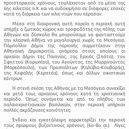
προϊστορικούς χρόνους, τουλάχιστον από τα μέσα της
6ης χιλιετίας π.Χ. και να ευδοκιμήσει σε διάφορες εποχές
κατά τη διάρκεια των χιλιε¬τιών που πέρασαν.
Μέσα στη διαχρονική αυτή πορεία η περιοχή αυτή
υπήρξε ο ζωτικός χώρος και τροφοδότης της πόλης των
Αθηνών και δύσκολα θα μπορούσαμε να φανταστούμε
την κλασική Αθήνα να μεγαλουργεί χωρίς τα Μεσόγεια.
Πάμπολλοι Δήμοι της περιοχής συμμετέχουν στην
Αθηναϊκή Δημοκρατία, ανάμεσα στους οποίους οι
αρχαίοι Δήμοι της Παιανίας, της Ερχιάς (Σπάτα), του
Σφηττού (Κορωπίου), του Αγούντος, της Μυρρινούντος
(Μαρκόπουλο), των Προσπάλτων (Καλύβια-Κουβαράς),
της Κεφαλής (Κερατέα), όπως και άλλων οικιστικών
κέντρων.
Η στενή σχέση της Αθήνας με τα Μεσόγεια συνεχίζει
και μετά τους αρχαίους χρόνους κατά τη χριστιανική
περίοδο. Όπως συνάγεται και από το πλήθος των
παλαιοχριστιανικών βασιλικών, στην περιοχή υπήρχαν
πολλές ακμάζουσες κοινότητες.
Ένδεια και εγκατάλειψη χαρακτηρίζει την περιοχή
τους πρώιμους βυζαντινούς χρόνους (6ο-8ο αι.). Λίγες