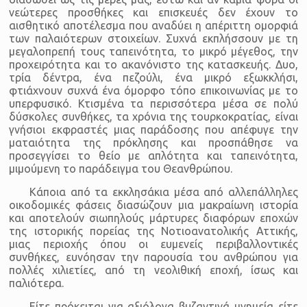
νεώτερες προσθήκες και επισκευές δεν έχουν το
αισθητικό αποτέλεσμα που αναδύει η απέριττη ομορφιά
των παλαιότερων στοιχείων. Συχνά εκπλήσσουν με τη
μεγαλοπρεπή τους ταπεινότητα, το μικρό μέγεθος, την
προχειρότητα και το ακανόνιστο της κατασκευής. Δυο,
τρία δέντρα, ένα πεζούλι, ένα μικρό εξωκκλήσι,
φτιάχνουν συχνά ένα όμορφο τόπο επικοινωνίας με το
υπερφυσικό. Κτισμένα τα περισσότερα μέσα σε πολύ
δύσκολες συνθήκες, τα χρόνια της τουρκοκρατίας, είναι
γνήσιοι εκφραστές μιας παράδοσης που απέφυγε την
ματαιότητα της πρόκλησης και προσπάθησε να
προσεγγίσει το θείο με απλότητα και ταπεινότητα,
μιμούμενη το παράδειγμα του Θεανθρώπου.
Κάποια από τα εκκλησάκια μέσα από αλλεπάλληλες
οικοδομικές φάσεις διασώζουν μια μακραίωνη ιστορία
και αποτελούν σιωπηλούς μάρτυρες διαφόρων εποχών
της ιστορικής πορείας της Νοτιοανατολικής Αττικής,
μιας περιοχής όπου οι ευμενείς περιβαλλοντικές
συνθήκες, ευνόησαν την παρουσία του ανθρώπου για
πολλές χιλιετίες, από τη νεολιθική εποχή, ίσως και
παλιότερα.
Είτε πρόκειται για αξιόλογα βυζαντινά μνημεία είτε