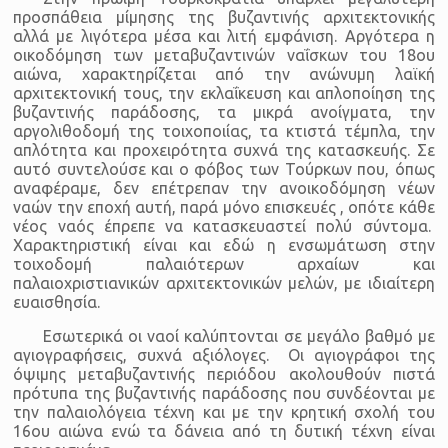
προσπάθεια μίμησης της βυζαντινής αρχιτεκτονικής
αλλά με λιγότερα μέσα και λιτή εμφάνιση. Αργότερα η
οικοδόμηση των μεταβυζαντινών ναΐσκων του 18ου
αιώνα, χαρακτηρίζεται από την ανώνυμη λαϊκή
αρχιτεκτονική τους, την εκλαΐκευση και απλοποίηση της
βυζαντινής παράδοσης, τα μικρά ανοίγματα, την
αργολιθοδομή της τοιχοποιίας, τα κτιστά τέμπλα, την
απλότητα και προχειρότητα συχνά της κατασκευής. Σε
αυτό συντελούσε και ο φόβος των Τούρκων που, όπως
αναφέραμε, δεν επέτρεπαν την ανοικοδόμηση νέων
ναών την εποχή αυτή, παρά μόνο επισκευές , οπότε κάθε
νέος ναός έπρεπε να κατασκευαστεί πολύ σύντομα.
Χαρακτηριστική είναι και εδώ η ενσωμάτωση στην
τοιχοδομή παλαιότερων αρχαίων και
παλαιοχριστιανικών αρχιτεκτονικών μελών, με ιδιαίτερη
ευαισθησία.
Εσωτερικά οι ναοί καλύπτονται σε μεγάλο βαθμό με
αγιογραφήσεις, συχνά αξιόλογες. Οι αγιογράφοι της
όψιμης μεταβυζαντινής περιόδου ακολουθούν πιστά
πρότυπα της βυζαντινής παράδοσης που συνδέονται με
την παλαιολόγεια τέχνη και με την κρητική σχολή του
16ου αιώνα ενώ τα δάνεια από τη δυτική τέχνη είναι