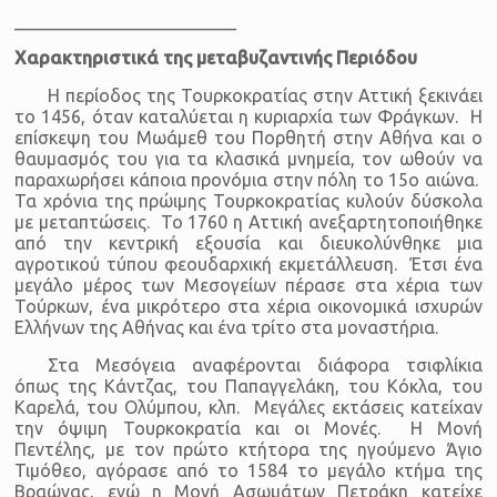
_________________________
Χαρακτηριστικά της μεταβυζαντινής Περιόδου
Η περίοδος της Τουρκοκρατίας στην Αττική ξεκινάει
το 1456, όταν καταλύεται η κυριαρχία των Φράγκων. Η
επίσκεψη του Μωάμεθ του Πορθητή στην Αθήνα και ο
θαυμασμός του για τα κλασικά μνημεία, τον ωθούν να
παραχωρήσει κάποια προνόμια στην πόλη το 15ο αιώνα.
Τα χρόνια της πρώιμης Τουρκοκρατίας κυλούν δύσκολα
με μεταπτώσεις. Το 1760 η Αττική ανεξαρτητοποιήθηκε
από την κεντρική εξουσία και διευκολύνθηκε μια
αγροτικού τύπου φεουδαρχική εκμετάλλευση. Έτσι ένα
μεγάλο μέρος των Μεσογείων πέρασε στα χέρια των
Τούρκων, ένα μικρότερο στα χέρια οικονομικά ισχυρών
Ελλήνων της Αθήνας και ένα τρίτο στα μοναστήρια.
Στα Μεσόγεια αναφέρονται διάφορα τσιφλίκια
όπως της Κάντζας, του Παπαγγελάκη, του Κόκλα, του
Καρελά, του Ολύμπου, κλπ. Μεγάλες εκτάσεις κατείχαν
την όψιμη Τουρκοκρατία και οι Μονές. Η Μονή
Πεντέλης, με τον πρώτο κτήτορα της ηγούμενο Άγιο
Τιμόθεο, αγόρασε από το 1584 το μεγάλο κτήμα της
Βραώνας, ενώ η Μονή Ασωμάτων Πετράκη κατείχε