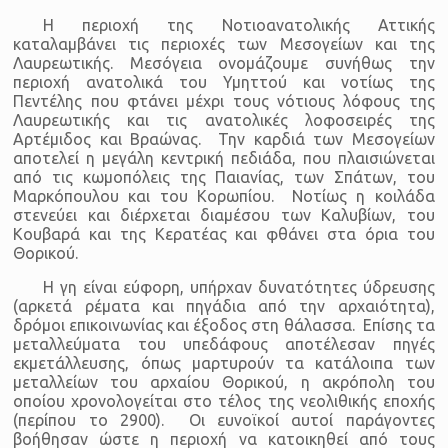
Η περιοχή της Νοτιοανατολικής Αττικής
καταλαμβάνει τις περιοχές των Μεσογείων και της
Λαυρεωτικής. Μεσόγεια ονομάζουμε συνήθως την
περιοχή ανατολικά του Υμηττού και νοτίως της
Πεντέλης που φτάνει μέχρι τους νότιους λόφους της
Λαυρεωτικής και τις ανατολικές λοφοσειρές της
Αρτέμιδος και Βραώνας. Την καρδιά των Μεσογείων
αποτελεί η μεγάλη κεντρική πεδιάδα, που πλαισιώνεται
από τις κωμοπόλεις της Παιανίας, των Σπάτων, του
Μαρκόπουλου και του Κορωπίου. Νοτίως η κοιλάδα
στενεύει και διέρχεται διαμέσου των Καλυβίων, του
Κουβαρά και της Κερατέας και φθάνει στα όρια του
Θορικού.
Η γη είναι εύφορη, υπήρχαν δυνατότητες ύδρευσης
(αρκετά ρέματα και πηγάδια από την αρχαιότητα),
δρόμοι επικοινωνίας και έξοδος στη θάλασσα. Επίσης τα
μεταλλεύματα του υπεδάφους αποτέλεσαν πηγές
εκμετάλλευσης, όπως μαρτυρούν τα κατάλοιπα των
μεταλλείων του αρχαίου Θορικού, η ακρόπολη του
οποίου χρονολογείται στο τέλος της νεολιθικής εποχής
(περίπου το 2900). Οι ευνοϊκοί αυτοί παράγοντες
βοήθησαν ώστε η περιοχή να κατοικηθεί από τους