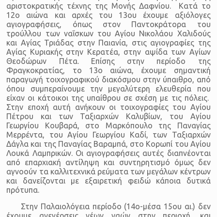
αριστοκρατικής τέχνης της Μονής Δαφνίου. Κατά το
12ο αιώνα και αρχές του 13ου έχουμε αξιόλογες
αγιογραφήσεις, όπως στον Παντοκράτορα του
τρούλλου των ναΐσκων του Αγίου Νικολάου Χαλιδούς
και Αγίας Τριάδας στην Παιανία, στις αγιογραφίες της
Αγίας Κυριακής στην Κερατέα, στην αψίδα των Αγίων
Θεοδώρων Πέτα. Επίσης στην περίοδο της
Φραγκοκρατίας, το 13ο αιώνα, έχουμε σημαντική
παραγωγή τοιχογραφικού διακόσμου στην ύπαιθρο, από
όπου συμπεραίνουμε την μεγαλύτερη ελευθερία που
είχαν οι κάτοικοι της υπαίθρου σε σχέση με τις πόλεις.
Στην εποχή αυτή ανήκουν οι τοιχογραφίες του Αγίου
Πέτρου και των Ταξιαρχών Καλυβίων, του Αγίου
Γεωργίου Κουβαρά, στο Μαρκόπουλο της Παναγίας
Μερρέντα, του Αγίου Γεωργίου Καδί, των Ταξιαρχών
Δάγλα και της Παναγίας Βαραμπά, στο Κορωπί του Αγίου
Λουκά Λαμπρικών. Οι αγιογραφήσεις αυτές διαπνέονται
από επαρχιακή αντίληψη και συντηρητισμό όμως δεν
αγνοούν τα καλλιτεχνικά ρεύματα των μεγάλων κέντρων
και δανείζονται με εξαιρετική φειδώ κάποια δυτικά
πρότυπα.
Στην Παλαιολόγεια περίοδο (14ο-μέσα 15ου αι.) δεν
έχουμε ανεγέρσεις νέων ναών στην περιοχή, και