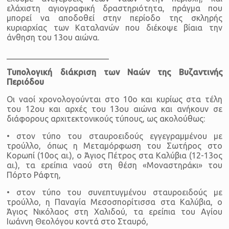
ελάχιστη αγιογραφική δραστηριότητα, πράγμα που
μπορεί να αποδοθεί στην περίοδο της σκληρής
κυριαρχίας των Καταλανών που διέκοψε βίαια την
άνθηση του 13ου αιώνα.
_________________________
Τυπολογική διάκριση των Ναών της Βυζαντινής
Περιόδου
Οι ναοί χρονολογούνται στο 10ο και κυρίως στα τέλη
του 12ου και αρχές του 13ου αιώνα και ανήκουν σε
διάφορους αρχιτεκτονικούς τύπους, ως ακολούθως:
• στον τύπο του σταυροειδούς εγγεγραμμένου με
τρούλλο, όπως η Μεταμόρφωση του Σωτήρος στο
Κορωπί (10ος αι.), ο Άγιος Πέτρος στα Καλύβια (12-13ος
αι.), τα ερείπια ναού στη θέση «Μοναστηράκι» του
Πόρτο Ράφτη,
• στον τύπο του συνεπτυγμένου σταυροειδούς με
τρούλλο, η Παναγία Μεσοσπορίτισσα στα Καλύβια, ο
Άγιος Νικόλαος στη Χαλιδού, τα ερείπια του Αγίου
Ιωάννη Θεολόγου κοντά στο Σταυρό,