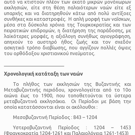
αυτό να κτιστούν πλέον των εκατό μικρών μονόχωρων
εκκλησιών, είτε στη θέση παλαιότερων ναών είτε εξ
υπαρχής και να διατηρηθούν κάτω από πολύ αντίξοες
συνθήκες και καταστροφές. Η απλή μορφή των ναΐσκων,
μέσα στα δύσκολα χρόνια της Τουρκοκρατίας και των
πειρατικών επιδρομών, η διατήρηση της παράδοσης, με
λαϊκότερες μορφές, η αξιόλογη συνήθως αγιογράφηση,
απηχούν το αυστηρό ήθος ζωής και τον σχεδόν
ασκητικό τρόπο διαβίωσης, που αγγίζουν πολλές όψεις
του ορθόδοξου χριστιανικού πνεύματος.
_________________________
Χρονολογική κατάταξη των ναών
Το πλήθος των εκκλησιών της Βυζαντινής και
Μεταβυζαντινής περιόδου, χρονολογείται από το 10ο
αιώνα έως το 1900, που τοποθετούνται τα ύστερα
μεταβυζαντινά εκκλησάκια. Οι Περίοδοι με βάση την
οποία κατατάσσονται είναι οι ακόλουθοι :
Μεσοβυζαντινή Περίοδος : 843 – 1204
Υστεροβυζαντινή Περίοδος : 1204 – 1453
(Φραγκοκρατία 1204-1261 και Παλαιολόγεια 1261-1453)