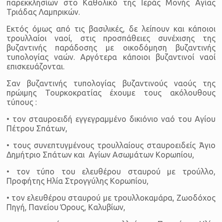
παρεκκλησίων στο Καθολικό της Ιεράς Μονής Αγίας
Τριάδας Λαμπρικών.
Εκτός όμως από τις βασιλικές, δε λείπουν και κάποιοι
τρουλλαίοι ναοί, στις προσπάθειες συνέχισης της
βυζαντινής παράδοσης με οικοδόμηση βυζαντινής
τυπολογίας ναών. Αργότερα κάποιοι βυζαντινοί ναοί
επισκευάζονται.
Σαν βυζαντινής τυπολογίας βυζαντινούς ναούς της
πρώιμης Τουρκοκρατίας έχουμε τους ακόλουθους
τύπους :
• τον σταυροειδή εγγεγραμμένο δικιόνιο ναό του Αγίου
Πέτρου Σπάτων,
• τους συνεπτυγμένους τρουλλαίους σταυροειδείς Άγιο
Δημήτριο Σπάτων και Αγίων Ασωμάτων Κορωπίου,
• τον τύπο του ελευθέρου σταυρού με τρούλλο,
Προφήτης Ηλία Στρογγύλης Κορωπίου,
• τον ελευθέρου σταυρού με τρουλλοκαμάρα, Ζωοδόχος
Πηγή, Πανείου Όρους, Καλυβίων,