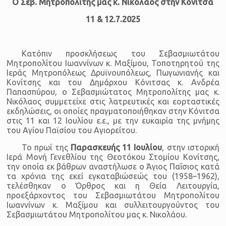
Ο Σεβ. Μητροπολίτης μας κ. Νικόλαος στην Κόνιτσα
11 & 12.7.2025
Κατόπιν προσκλήσεως του Σεβασμιωτάτου
Μητροπολίτου Ιωαννίνων κ. Μαξίμου, Τοποτηρητού της
Ιεράς Μητροπόλεως Δρυϊνουπόλεως, Πωγωνιανής και
Κονίτσης και του Δημάρχου Κόνιτσας κ. Ανδρέα
Παπασπύρου, ο Σεβασμιώτατος Μητροπολίτης μας κ.
Νικόλαος συμμετείχε στις λατρευτικές και εορταστικές
εκδηλώσεις, οι οποίες πραγματοποιήθηκαν στην Κόνιτσα
στις 11 και 12 Ιουλίου ε.ε., με την ευκαιρία της μνήμης
του Αγίου Παϊσίου του Αγιορείτου.
Το πρωί της
Παρασκευής 11 Ιουλίου
, στην ιστορική
Ιερά Μονή Γενεθλίου της Θεοτόκου Στομίου Κονίτσης,
την οποία εκ βάθρων αναστήλωσε ο Άγιος Παΐσιος κατά
τα χρόνια της εκεί εγκαταβιώσεώς του (1958–1962),
τελέσθηκαν ο Όρθρος και η Θεία Λειτουργία,
προεξάρχοντος του Σεβασμιωτάτου Μητροπολίτου
Ιωαννίνων κ. Μαξίμου και συλλειτουργούντος του
Σεβασμιωτάτου Μητροπολίτου μας κ. Νικολάου.