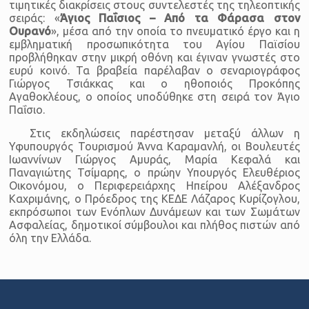
τιμητικές διακρίσεις στους συντελεστές της τηλεοπτικής
σειράς: «
Άγιος Παΐσιος – Από τα Φάρασα στον
Ουρανό
», μέσα από την οποία το πνευματικό έργο και η
εμβληματική προσωπικότητα του Αγίου Παϊσίου
προβλήθηκαν στην μικρή οθόνη και έγιναν γνωστές στο
ευρύ κοινό. Τα βραβεία παρέλαβαν ο σεναριογράφος
Γιώργος Τσιάκκας και ο ηθοποιός Προκόπης
Αγαθοκλέους, ο οποίος υποδύθηκε στη σειρά τον Άγιο
Παΐσιο.
Στις εκδηλώσεις παρέστησαν μεταξύ άλλων η
Υφυπουργός Τουρισμού Άννα Καραμανλή, οι Βουλευτές
Ιωαννίνων Γιώργος Αμυράς, Μαρία Κεφαλά και
Παναγιώτης Τσίμαρης, ο πρώην Υπουργός Ελευθέριος
Οικονόμου, ο Περιφερειάρχης Ηπείρου Αλέξανδρος
Καχριμάνης, ο Πρόεδρος της ΚΕΔΕ Λάζαρος Κυρίζογλου,
εκπρόσωποι των Ενόπλων Δυνάμεων και των Σωμάτων
Ασφαλείας, δημοτικοί σύμβουλοι και πλήθος πιστών από
όλη την Ελλάδα.