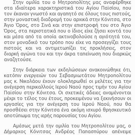
Στην ομιλία του ο Μητροπολίτης μας αναφέρθηκε
στα ιδιαίτερα χαρακτηριστικά του Αγίου Παϊσίου, που
τον έκαναν γνωστό και αγαπητό σε όλους τους πιστούς,
στην μοναστική διαδρομή του αρχικά στην Κόνιτσα, στο
Άγιο Όρος, στο Σινά και στην επιστροφή του στο Άγιο
Όρος, στα περιστατικά που ο ίδιος είχε ζήσει κοντά του
και μέσα από τα οποία ακτινοβολούσε η αγιότητά του,
στον μοναδικό του τρόπο που είχε να προσεγγίζει τους
πιστούς και να αντιμετωπίζει τις προκλήσεις, στον
διαρκή αγώνα του και την άκρα ταπείνωση που διαρκώς
αναζητούσε.
Στην διάρκεια των εκδηλώσεων ανακοινώθηκε ότι,
κατόπιν ενεργειών του Σεβασμιωτάτου Μητροπολίτου
μας κ. Νικολάου έχουν ολοκληρωθεί οι μελέτες για την
ανέγερση περικαλλούς Ιερού Ναού προς τιμήν του Αγίου
Παϊσίου στην Κόνιτσα. Οι σχετικές άδειες αναμένονται
μέχρι το τέλος του έτους, προκειμένου να ξεκινήσουν οι
εργασίες για την ανέγερση του Ιερού Ναού, που θα
προσθέσει στην Κόνιτσα ένα ακόμη ισχυρό θρησκευτικό
αποτύπωμα της ιερής παρουσίας του Αγίου.
Αμέσως μετά την ομιλία του Μητροπολίτου μας, ο
Δήμαρχος Κόνιτσας Ανδρέας Παπασπύρου απένειμε