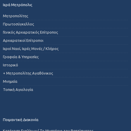
Ιερά Μητρόπολις
Μητροπολίτης
Πρωτοσύγκελλος
Γενικός Αρχιερατικός Επίτροπος
Αρχιερατικοί Επίτροποι
Ιεροί Ναοί, Ιερές Μονές / Κλήρος
Γραφεία & Υπηρεσίες
Ιστορικό
+ Μητροπολίτης Αγαθόνικος
Μνημεία
Τοπική Αγιολογία
Ποιμαντική Διακονία
Κατήχηση Ενηλίκων/ Το Μυστήριο του Βαπτίσματος