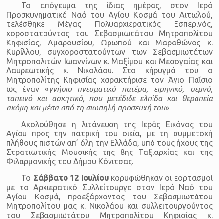
Το απόγευμα της ίδιας ημέρας, στον Ιερό
Προσκυνηματικό Ναό του Αγίου Κοσμά του Αιτωλού,
τελέσθηκε Μέγας Πολυαρχιερατικός Εσπερινός,
χοροστατούντος του Σεβασμιωτάτου Μητροπολίτου
Κηφισίας, Αμαρουσίου, Ωρωπού και Μαραθώνος κ.
Κυρίλλου, συγχοροστατούντων των Σεβασμιωτάτων
Μητροπολιτών Ιωαννίνων κ. Μαξίμου και Μεσογαίας και
Λαυρεωτικής κ. Νικολάου. Στο κήρυγμά του ο
Μητροπολίτης Κηφισίας χαρακτήρισε τον Άγιο Παΐσιο
ως έναν «
γνήσιο πνευματικό πατέρα, ειρηνικό, σεμνό,
ταπεινό και ασκητικό, που μετέδιδε ελπίδα και θεραπεία
ακόμη και μέσα από τη σιωπηλή προσευχή του
».
Ακολούθησε η λιτάνευση της Ιεράς Εικόνος του
Αγίου προς την πατρική του οικία, με τη συμμετοχή
πλήθους πιστών απ’ όλη την Ελλάδα, υπό τους ήχους της
Στρατιωτικής Μουσικής της 8ης Ταξιαρχίας και της
Φιλαρμονικής του Δήμου Κόνιτσας.
Το
Σάββατο 12 Ιουλίου
κορυφώθηκαν οι εορτασμοί
με το Αρχιερατικό Συλλείτουργο στον Ιερό Ναό του
Αγίου Κοσμά, προεξάρχοντος του Σεβασμιωτάτου
Μητροπολίτου μας κ. Νικολάου και συλλειτουργούντος
του Σεβασμιωτάτου Μητροπολίτου Κηφισίας κ.