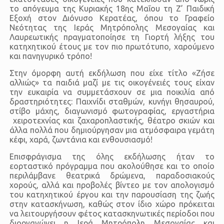
το απόγευμα της Κυριακής 18ης Μαΐου τη Ζ’ Παιδική
Εξοχή στον Διόνυσο Κερατέας, όπου το Γραφείο
Νεότητας της Ιεράς Μητρόπολης Μεσογαίας και
Λαυρεωτικής πραγματοποίησε τη Γιορτή λήξης του
κατηχητικού έτους με τον πιο πρωτότυπο, χαρούμενο
και πανηγυρικό τρόπο!
Στην όμορφη αυτή εκδήλωση που είχε τίτλο «Ζήσε
αλλιώς» τα παιδιά μαζί με τις οικογένειές τους είχαν
την ευκαιρία να συμμετάσχουν σε μια ποικιλία από
δραστηριότητες: Παιχνίδι σταθμών, κυνήγι θησαυρού,
στίβο μάχης, διαγωνισμό φωτογραφίας, εργαστήρια
χειροτεχνίας και ζαχαροπλαστικής, θέατρο σκιών και
άλλα πολλά που δημιούργησαν μια ατμόσφαιρα γεμάτη
κέφι, χαρά, ζωντάνια και ενθουσιασμό!
Επισφράγισμα της όλης εκδήλωσης ήταν το
εορταστικό πρόγραμμα που ακολούθησε και το οποίο
περιλάμβανε θεατρικά δρώμενα, παραδοσιακούς
χορούς, αλλά και προβολές βίντεο με τον απολογισμό
του κατηχητικού έργου και την παρουσίαση της ζωής
στην κατασκήνωση, καθώς στον ίδιο χώρο πρόκειται
να λειτουργήσουν φέτος κατασκηνωτικές περίοδοι που
διοργανώνει η Ιερά Μητρόπολη Μεσογαίας και