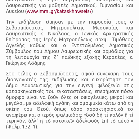
Λαυρεωτικής για μαθητές Δημοτικού, Γυμνασίου και
Λυκείου (
www.imml.gr/kataskhnwseis/
)
Την εκδήλωση τίμησαν με την παρουσία τους ο
Σεβασμιώτατος Μητροπολίτης Μεσογαίας και
Λαυρεωτικής κ. Νικόλαος, ο Γενικός Αρχιερατικός
Επίτροπος της Ιεράς Μητροπόλεως αρχιμ. Τιμόθεος
Αγγελής καθώς και ο Εντεταλμένος Δημοτικός
Σύμβουλος του Δήμου Λαυρεωτικής και αρμόδιος για
τη λειτουργία της Ζ΄ παιδικής εξοχής Κερατέας, κ.
Γεώργιος Αδάμης.
Στο τέλος ο Σεβασμιώτατος, αφού συνεχάρη τους
διοργανωτές της εκδήλωσης και ευχαρίστησε τον
Δήμο Λαυρεωτικής για την ευγενή φιλοξενία στις
κατασκηνωτικές του εγκαταστάσεις, επεσήμανε πόσο
όμορφο είναι να ζούν όλες οι οικογένειες, μικροί και
μεγάλοι, με αδελφική αγάπη και ομοψυχία κάτω από τη
σκέπη του Θεού, όπως τόσο χαρακτηριστικά το
αναφέρει και ο ιερός ψαλμωδός: «Ἰδοὺ δὴ τί καλὸν ἢ τί
τερπνόν, ἀλλ᾿ ἢ τὸ κατοικεῖν ἀδελφοὺς ἐπὶ τὸ αὐτό;»
(Ψαλμ. 132, 1).