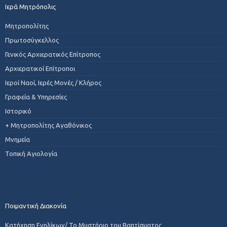
Ιερά Μητρόπολις
Μητροπολίτης
Πρωτοσύγκελλος
Γενικός Αρχιερατικός Επίτροπος
Αρχιερατικοί Επίτροποι
Ιεροί Ναοί, Ιερές Μονές / Κλήρος
Γραφεία & Υπηρεσίες
Ιστορικό
+ Μητροπολίτης Αγαθόνικος
Μνημεία
Τοπική Αγιολογία
Ποιμαντική Διακονία
Κατήχηση Ενηλίκων/ Το Μυστήριο του Βαπτίσματος