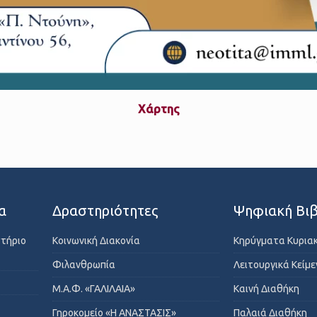
Xάρτης
α
Δραστηριότητες
Ψηφιακή Βιβ
στήριο
Κοινωνική Διακονία
Κηρύγματα Κυρια
Φιλανθρωπία
Λειτουργικά Κείμ
Μ.Α.Φ. «ΓΑΛΙΛΑΙΑ»
Καινή Διαθήκη
Γηροκομείο «Η ΑΝΑΣΤΑΣΙΣ»
Παλαιά Διαθήκη