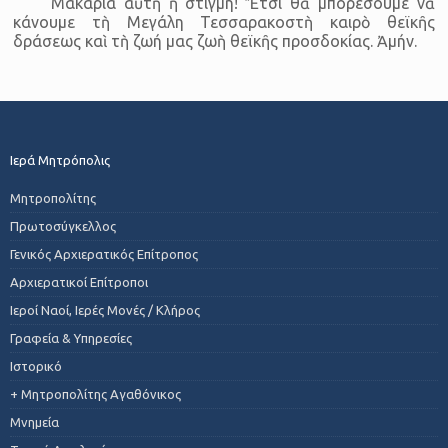
Μακάρια αὐτὴ ἡ στιγμή! Ἔτσι θὰ μπορέσουμε νὰ
κάνουμε τὴ Μεγάλη Τεσσαρακοστὴ καιρὸ θεϊκῆς
δράσεως καὶ τὴ ζωή μας ζωὴ θεϊκῆς προσδοκίας. Ἀμήν.
Ιερά Μητρόπολις
Μητροπολίτης
Πρωτοσύγκελλος
Γενικός Αρχιερατικός Επίτροπος
Αρχιερατικοί Επίτροποι
Ιεροί Ναοί, Ιερές Μονές / Κλήρος
Γραφεία & Υπηρεσίες
Ιστορικό
+ Μητροπολίτης Αγαθόνικος
Μνημεία