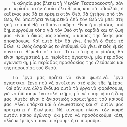
Ἡ Ἐκκλησία μας βλέπει τὴ Μεγάλη Τεσσαρακοστή, σὰν
μία περίοδο στὴν ὁποία ἐλευθέρως καὶ αὐτοβούλως ὁ
καθένας μας θὰ ἐπιτρέψει στὸν Θεό, θὰ ζητήσει ἀπὸ τὸν
Θεό, θὰ ἀπαιτήσει πνευματικὰ ἀπὸ τὸν Θεὸ νὰ μπεῖ στὴ
ζωή του καὶ θὰ τοῦ κάνει χῶρο. Εἶναι ἡ περίοδος ποὺ
δημιουργοῦμε τόπο γιὰ τὸν Θεὸ στὴν καρδιὰ καὶ τὴ ζωή
μας. Εἶναι ὁ δικός μας χρόνος, ὁ καιρὸς τῆς δικῆς μας
ἀποφάσεως. Καὶ αὐτὸ δὲν θὰ γίνει ἐπειδὴ ὁ Θεὸς τὸ
θέλει. Ὁ Θεὸς ἀσφαλῶς τὸ ἐπιθυμεῖ. Θὰ γίνει ἐπειδὴ ἐμεῖς
συγκατατιθέμεθα σ᾿ αὐτό. Τότε αὐτὴ ἡ περίοδος θὰ
εἶναι πραγματικὰ μία περίοδος ἁγιαστική, μία περίοδος
ἀγωνιστική, μία περίοδος προσδοκίας τῆς ἐλεύσεως καὶ
τῆς παρουσίας τοῦ Θεοῦ.
Τὰ ἔργα μας πρέπει νὰ εἶναι φωτεινά, ἔργα
ἁγιαστικά, ἔργα ποὺ νὰ ἀντέχουν στὸ φῶς τῆς ἡμέρας.
Καὶ σὰν ἕνα ἄλλο ἔνδυμα αὐτὰ τὰ ἔργα νὰ φορέσουμε,
γιὰ νὰ δώσουμε ἕνα καλὸ σχῆμα, μία νέα μορφὴ στὴ ζωή
μας. Αὐτὸς εἶναι ὁ ἁγιαστικὸς χαρακτήρας τοῦ καιροῦ
μας. Ἀλλὰ ὑπάρχει καὶ ὁ ἀγωνιστικὸς καὶ σ᾿ αὐτὸν μᾶς
προτρέπει ἡ Ἐκκλησία. Νὰ κάνουμε πλέον τὸν καιρὸ
αὐτόν, καιρὸ ἀγῶνος• ὄχι μόνο νὰ προσδοκοῦμε κάτι,
ἀλλὰ κι ἐμεῖς νὰ συνεισφέρουμε ὅ,τι μποροῦμε.