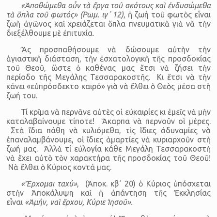
«Ἀποθώμεθα οὖν τὰ ἔργα τοῦ σκότους καὶ ἐνδυσώμεθα
τὰ ὅπλα τοῦ φωτός» (Ρωμ. ιγ΄ 12)
, ἡ ζωή τοῦ φωτὸς εἶναι
ζωὴ ἀγῶνος καὶ χρειάζεται ὅπλα πνευματικὰ γιὰ νὰ τὴν
διεξέλθουμε μὲ ἐπιτυχία.
Ἂς προσπαθήσουμε νὰ δώσουμε αὐτὴν τὴν
ἁγιαστικὴ διάσταση, τὴν ἐσχατολογικὴ τῆς προσδοκίας
τοῦ Θεοῦ, ὥστε ὁ καθένας μας ἔτσι νὰ ζήσει τὴν
περίοδο τῆς Μεγάλης Τεσσαρακοστῆς. Κι ἔτσι νὰ τὴν
κάνει «εὐπρόσδεκτο καιρό» γιὰ νὰ ἔλθει ὁ Θεὸς μέσα στὴ
ζωή του.
Τί κρῖμα νὰ περνᾶνε αὐτὲς οἱ εὐκαιρίες κι ἐμεῖς νὰ μὴν
καταλαβαίνουμε τίποτε! Ἄκαρπα νὰ περνοῦν οἱ μέρες.
Στὰ ἴδια πάθη νὰ κυλιόμεθα, τὶς ἴδιες ἀδυναμίες νὰ
ἐπαναλαμβάνουμε, οἱ ἴδιες ἁμαρτίες νὰ κυριαρχοῦν στὴ
ζωή μας. Ἀλλὰ τί εὐλογία κάθε Μεγάλη Τεσσαρακοστὴ
νὰ ἔχει αὐτὸ τὸν χαρακτήρα τῆς προσδοκίας τοῦ Θεοῦ!
Νὰ ἔλθει ὁ Κύριος κοντά μας.
«Ἔρχομαι ταχύ»
, (Ἀποκ. κβ΄ 20) ὁ Κύριος ὑπόσχεται
στὴν Ἀποκάλυψη καὶ ἡ ἀπάντηση τῆς Ἐκκλησίας
εἶναι
«Ἀμήν, ναὶ ἔρχου, Κύριε Ἰησοῦ».