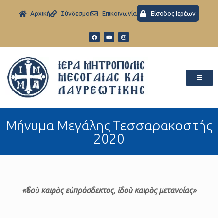
Aρχική
Σύνδεσμοι
Eπικοινωνία
Είσοδος Ιερέων
Μήνυμα Μεγάλης Τεσσαρακοστής
2020
«Ἰδοὺ καιρὸς εὐπρόσδεκτος, ἰδοὺ καιρὸς μετανοίας»