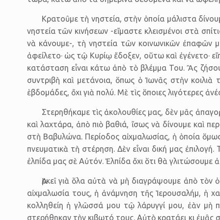
Κρατοῦμε τὴ νηστεία, στὴν ὁποία μάλιστα δίνουμ
νηστεία τῶν κινήσεων -εἴμαστε κλεισμένοι στὰ σπίτ
νὰ κάνουμε-, τὴ νηστεία τῶν κοινωνικῶν ἐπαφῶν μα
ἀφείλετο· ὡς τῷ Κυρίῳ ἔδοξεν, οὕτω καὶ ἐγένετο· εἴ
κατά­σταση εἶναι κάτω ἀπὸ τὸ βλέμμα Του. Ἂς ζήσο
συντριβὴ καὶ μετάνοια, ὅπως ὁ Ἰωνᾶς στὴν κοιλιὰ τ
ἑβδομάδες, ὄχι γιὰ πολύ. Μὲ τὶς ὅποιες λιγότερες ἀνέ
Στερηθήκαμε τὶς ἀκολουθίες μας, δὲν μᾶς ἀπαγορ
καὶ λαχτάρα, ἀπὸ πιὸ βαθιά, ἴσως νὰ δίνουμε καὶ περ
στὴ Βαβυ­λώνα. Περίοδος αἰχμα­λωσίας, ἡ ὁποία ὅμως
πνευ­ματικὰ τὴ στέρηση. Δὲν εἶναι δική μας ἐπιλογή.
ἐλπίδα μας σὲ Αὐτόν. Ἐλπίδα ὄχι ὅτι θὰ γλιτώσουμε 
Ἀρκεῖ γιὰ ὅλα αὐτὰ νὰ μὴ διαγράψουμε ἀπὸ τὸν
αἰχμαλωσία τους, ἡ ἀνάμνηση τῆς Ἱερουσαλήμ, ἡ χαρ
κολληθείη ἡ γλῶσσά μου τῷ λάρυγγί μου, ἐὰν μὴ π
στερήθηκαν τὴν κιβωτό τους. Αὐτὸ κρατάει κι ἐμᾶς 