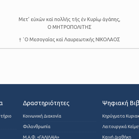
Μετ’ εὐχῶν καὶ πολλῆς τῆς ἐν Κυρίῳ ἀγάπης,
Ο ΜΗΤΡΟΠΟΛΙΤΗΣ
† ῾Ο Μεσογαίας καὶ Λαυρεωτικῆς ΝΙΚΟΛΑΟΣ
α
Δραστηριότητες
Ψηφιακή Βιβ
στήριο
Κοινωνική Διακονία
Κηρύγματα Κυρια
Φιλανθρωπία
Λειτουργικά Κείμ
Μ.Α.Φ. «ΓΑΛΙΛΑΙΑ»
Καινή Διαθήκη