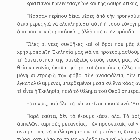
χριστιανοὶ τῶν Μεσογείων καὶ τῆς Λαυρεωτικῆς,
Πέρασαν περίπου δέκα μέρες ἀπὸ τὴν προηγούμε
δέκα μέρες γιὰ νὰ ὁλοκληρωθεῖ αὐτὴ ἡ τόσο εὐλογημ
ἀποφάσεις καὶ προσδο­κίες, ἀλλὰ ποὺ στὴν πρόοδό 
Ὅλες οἱ νέες συνθῆκες καὶ οἱ ὅροι ποὺ μᾶς ἔ
χρησιμοποιεῖ ἡ Ἐκκλησία μας γιὰ νὰ προετοι­μασθοῦ
τὴ δυνατότητα τῆς συνάξεως στοὺς ναούς μας, νὰ βρ
θεία κοινωνία, ἀκοῦμε μέτρα καὶ ἀποφάσεις ἀλλὰ π
μόνη συντροφιὰ τὸν φόβο, τὴν ἀνα­σφάλεια, τὴν τ
ἐγκαταλελειμ­μένοι, μπερδεμένοι μέσα σὲ ἕνα χάος ἀν
τὶ εἶναι ἡ Ἐκκλησία, ποιὸ τὸ θέλημα τοῦ Θεοῦ σήμερα
Εὐτυχῶς, ποὺ ὅλα τὰ μέτρα εἶναι προσωρινά. Ἔτσ
Παρὰ ταῦτα, δὲν τὰ ἔχουμε χάσει ὅλα. Τὸ δο
ἀμπελῶνι καρποὺς μετανοίας… ἐν προσευχαῖς καὶ ν
πνευματικά, νὰ καλλιεργήσουμε τὴ μετάνοια, ἔχουμε
τώρα, κάτω ἀπὸ τὰ σημερινὰ δεδομένα καὶ νὰ ὠφεληθ