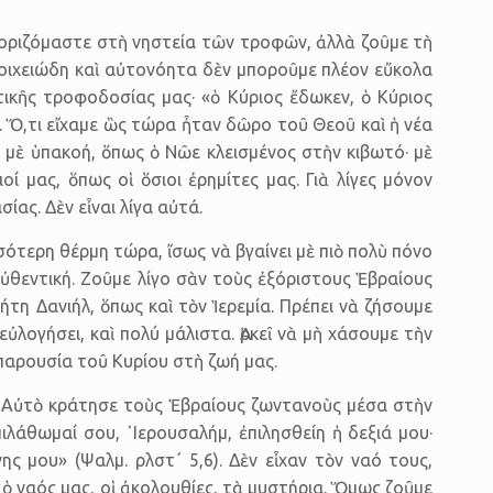
ριοριζόμαστε στὴ νηστεία τῶν τρο­φῶν, ἀλλὰ ζοῦμε τὴ
τοιχειώδη καὶ αὐτο­νόητα δὲν μποροῦμε πλέον εὔκολα
τικῆς τροφοδοσίας μας· «ὁ Κύριος ἔδωκεν, ὁ Κύριος
). Ὅ,τι εἴχαμε ὣς τώρα ἦταν δῶρο τοῦ Θεοῦ καὶ ἡ νέα
 μὲ ὑπακοή, ὅπως ὁ Νῶε κλεισμένος στὴν κιβωτό· μὲ
ί μας, ὅπως οἱ ὅσιοι ἐρημίτες μας. Γιὰ λίγες μόνον
ίας. Δὲν εἶναι λίγα αὐτά.
ότερη θέρμη τώρα, ἴσως νὰ βγαίνει μὲ πιὸ πολὺ πόνο
 αὐθεντι­κή. Ζοῦμε λίγο σὰν τοὺς ἐξόριστους Ἑβραίους
ήτη Δανιήλ, ὅπως καὶ τὸν Ἱερεμία. Πρέπει νὰ ζήσουμε
εὐλογήσει, καὶ πολύ μάλιστα. Ἀρκεῖ νὰ μὴ χάσουμε τὴν
 παρουσία τοῦ Κυρίου στὴ ζωή μας.
ῦ· Αὐτὸ κράτησε τοὺς Ἑβραίους ζωντανοὺς μέσα στὴν
λάθωμαί σου, ῾Ιερο­υσαλήμ, ἐπιλησθείη ἡ δεξιά μου·
 μου» (Ψαλμ. ρλστ΄ 5,6). Δὲν εἶχαν τὸν ναό τους,
ὁ ναός μας, οἱ ἀκολουθίες, τὰ μυστήρια. Ὅμως ζοῦμε