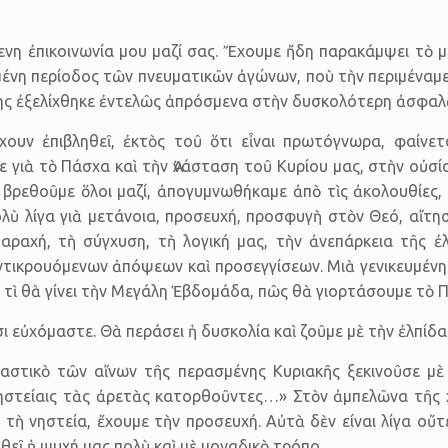
νη ἐπικοινωνία μου μαζί σας. Ἔχουμε ἤδη παρακάμψει τὸ μ
ένη περίοδος τῶν πνευματικῶν ἀγώνων, ποὺ τὴν περιμέναμε
της ἐξελίχθηκε ἐντελῶς ἀπρόσμενα στὴν δυσκο­λότερη ἀσφα
χουν ἐπιβληθεῖ, ἐκτὸς τοῦ ὅτι εἶναι πρωτόγνωρα, φαίνε
με γιὰ τὸ Πάσχα καὶ τὴν Ἀνάσταση τοῦ Κυρίου μας, στὴν οὐσ
ε­θοῦμε ὅλοι μαζί, ἀπογυμνωθήκαμε ἀπὸ τὶς ἀκολουθίες, μ
ολὺ λίγα γιὰ μετάνοια, προσευχή, προσφυγὴ στὸν Θεό, αἴτη
αραχή, τὴ σύγχυση, τὴ λογική μας, τὴν ἀνεπάρκεια τῆς ἐλ
τικρουό­μενων ἀπόψεων καὶ προσεγ­γί­σεων. Μιὰ γενικευμένη σ
, τὶ θὰ γίνει τὴν Μεγάλη Ἑβδο­μάδα, πῶς θὰ γιορτάσουμε τὸ 
ι εὐχόμαστε. Θὰ περάσει ἡ δυσκολία καὶ ζοῦμε μὲ τὴν ἐλπίδ
ξαστικὸ τῶν αἴνων τῆς περασμένης Κυριακῆς ξεκινοῦσε μ
ηστείαις τὰς ἀρετὰς κατορ­θοῦντες…» Στὸν ἀμπελῶνα τῆς
 τὴ νηστεία, ἔχουμε τὴν προσευχή. Αὐτὰ δὲν είναι λίγα οὔ
εῖ ἡ ψυχή μας πολὺ καὶ μὲ μοναδικὸ τρόπο.