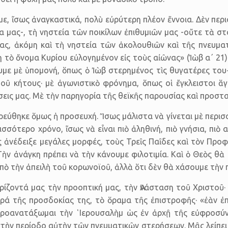
ε, ἴσως ἀναγκα­στι­κά, πολὺ εὐρύτερη πλέον ἔννοια. Δὲν πε
ια μας-, τὴ νηστεία τῶν ποικίλων ἐπιθυμιῶν μας -οὔτε τὰ σ
ς, ἀκόμη καὶ τὴ νηστεία τῶν ἀκο­λουθιῶν καὶ τῆς πνευμα
η τὸ ὄνομα Κυρίου εὐλογημένον εἰς τοὺς αἰῶνας» (Ἰὼβ α΄ 21
υμε μὲ ὑπομονή, ὅπως ὁ Ἰὼβ στερημένος τὶς θυγατέρες του·
οῦ κήτους· μὲ ἀγωνιστικὸ φρόνημα, ὅπως οἱ ἔγκλειστοι ἅγιο
­σεις μας. Μὲ τὴν παρηγορία τῆς θεϊκῆς παρουσίας καὶ προστασ
εύθηκε ὅμως ἡ προσευχή. Ἴσως μάλιστα νὰ γίνεται μὲ περισσ
ισσότερο χρόνο, ἴσως νὰ εἶναι πιὸ ἀληθινή, πιὸ γνήσια, πιὸ
 ἀνέδειξε μεγάλες μορφές, τοὺς Τρεῖς Παῖδες καὶ τὸν Προφ
 Τὴν ἀνάγκη πρέπει νὰ τὴν κάνουμε φιλοτιμία. Καὶ ὁ Θεὸς θὰ 
ἀπὸ τὴν ἀπειλὴ τοῦ κορωνοϊοῦ, ἀλλὰ ὅτι δὲν θὰ χάσουμε τὴν
 ὁρίζοντά μας τὴν προοπτική μας, τὴν Ἀνάσταση τοῦ Χριστο
ά τῆς προσδοκίας της, τὸ ὅραμα τῆς ἐπιστροφῆς· «ἐὰν ἐπι
ροανατάξωμαι τὴν ῾Ιερουσαλὴμ ὡς ἐν ἀρχῇ τῆς εὐφρο­σύνης
στὴν περίοδο αὐτὴν τῶν πνευματικῶν στερήσεων. Μᾶς λείπει 