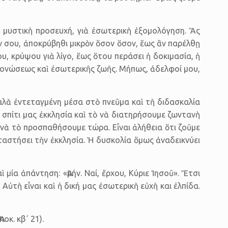
ὰ μυστικὴ προσευχή, γιὰ ἐσωτερικὴ ἐξομολόγηση. Ἂς
αν σου, ἀποκρύβηθι μικρὸν ὅσον ὅσον, ἕως ἂν παρέλθῃ
υ, κρύψου γιὰ λίγο, ἕως ὅτου περάσει ἡ δοκιμασία, ἡ
μονώ­σεως καὶ ἐσωτερικῆς ζωῆς. Μήπως, ἀδελφοί μου,
λὰ ἐντεταγμένη μέσα στὸ πνεῦμα καὶ τὴ διδα­σκαλία
ὸ σπίτι μας ἐκκλη­σία καὶ τὸ νὰ διατη­ρήσουμε ζωντανὴ
α νὰ τὸ προσπα­θήσουμε τώρα. Εἶναι ἀλήθεια ὅτι ζοῦμε
αταστήσει τὴν ἐκκλησία. Ἡ δυσκολία ὅμως ἀναδεικνύει
 μία ἀπάντηση: «Ἀμήν. Ναί, ἔρχου, Κύριε Ἰησοῦ». Ἔτσι
Αὐτὴ εἶναι καὶ ἡ δική μας ἐσωτερικὴ εὐχὴ και ἐλπίδα.
οκ. κβ΄ 21).