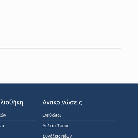
λιοθήκη
Ανακοινώσεις
κών
Εγκύκλιοι
ενα
Δελτία Τύπου
Συνάξεις Νέων