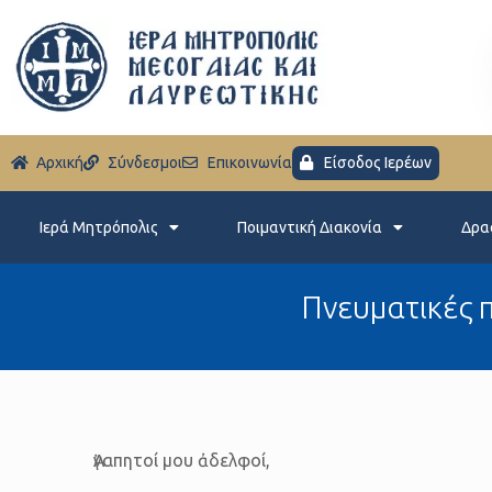
Aρχική
Σύνδεσμοι
Eπικοινωνία
Είσοδος Ιερέων
Ιερά Μητρόπολις
Ποιμαντική Διακονία
Δρα
Πνευματικές 
Ἀγαπητοί μου ἀδελφοί,