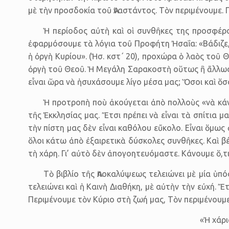
μὲ τὴν προσδοκία τοῦ Ἀναστάντος. Τὸν περιμένουμε. Γι
Ἡ περίοδος αὐτὴ καὶ οἱ συνθῆκες της προσφέρον
ἐφαρμόσουμε τὰ λόγια τοῦ Προφήτη Ἠσαΐα: «Βάδιζε, λ
ἡ ὀργὴ Κυρίου». (Ἠσ. κστ΄ 20), προχώρα ὁ λαὸς τοῦ 
ὀργὴ τοῦ Θεοῦ. Ἡ Μεγάλη Σαρακοστὴ οὕτως ἢ ἄλλως ε
εἶναι ὥρα νὰ ἡσυχάσουμε λίγο μέσα μας; Ὅσοι καὶ ὅσ
Ἡ προτροπὴ ποὺ ἀκούγεται ἀπὸ πολλοὺς «νὰ κάνο
τῆς Ἐκκλησίας μας. Ἔτσι πρέπει νὰ εἶναι τὰ σπίτια μα
τὴν πίστη μας δὲν εἶναι καθόλου εὔκολο. Εἶναι ὅμως 
ὅλοι κάτω ἀπὸ ἐξαιρετικὰ δύσκολες συνθῆκες. Καὶ βέ
τὴ χάρη. Γι’ αὐτὸ δὲν ἀπογοητευόμαστε. Κάνουμε ὅ,τι
Τὸ βιβλίο τῆς Ἀποκαλύψεως τελειώνει μὲ μία ὑπόσ
τελειώνει καὶ ἡ Καινὴ Διαθήκη, μὲ αὐτὴν τὴν εὐχή. Ἔ
Περιμένουμε τὸν Κύριο στὴ ζωή μας, Τὸν περιμένουμε
«Ἡ χάρι