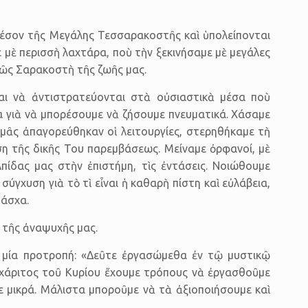
έσον τῆς Μεγάλης Τεσσαρα­κοστῆς καὶ ὑπολείπονται
 μὲ περισσὴ λαχτάρα, ποὺ τὴν ξεκινήσαμε μὲ μεγάλες
λῶς Σαρακοστὴ τῆς ζωῆς μας.
ται νὰ ἀντιστρατεύονται στὰ οὐσιαστικὰ μέσα ποὺ
ία γιὰ νὰ μπορέσουμε νὰ ζήσουμε πνευματικά. Χάσαμε
ᾶς ἀπαγο­ρεύθηκαν οἱ λει­τουρ­γίες, στερηθήκαμε τὴ
ση τῆς δικῆς Του παρεμβάσεως. Μείναμε ὀρφανοί, μὲ
πίδας μας στὴν ἐπιστήμη, τὶς ἐντάσεις. Νοιώθουμε
ύγχυση γιὰ τὸ τὶ εἶναι ἡ καθαρὴ πίστη καὶ εὐλά­βεια,
Πάσχα.
α τῆς ἀναψυχῆς μας.
ὲ μία προτροπή: «Δεῦτε ἐργασώμεθα ἐν τῷ μυστικῷ
 χάριτος τοῦ Κυρίου ἔχουμε τρόπους νὰ ἐργασθοῦμε
τε μικρά. Μάλιστα μποροῦμε νὰ τὰ ἀξιοποιήσουμε καὶ