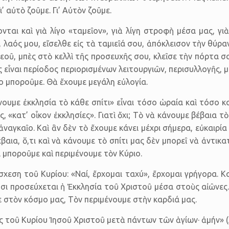
’ αὐτὸ ζοῦμε. Γι’ Αὐτὸν ζοῦμε.
ται καὶ γιὰ λίγο «ταμεῖον», γιὰ λίγη στροφὴ μέσα μας, γι
αός μου, εἴσελθε εἰς τὰ τα­μιεῖά σου, ἀπόκλεισον τὴν θύρ
Θεοῦ, μπὲς στὸ κελλὶ τῆς προσευχῆς σου, κλεῖσε τὴν πόρτα σο
ἶναι περίοδος περιορισμένων λειτουργιῶν, περισυλλογῆς, 
ο μποροῦμε. Θὰ ἔχουμε μεγάλη εὐλογία.
υμε ἐκκλησία τὸ κάθε σπίτι» εἶναι τόσο ὡραία καὶ τόσο κα
ς, «κατ’ οἶκον ἐκκλησίες». Γιατὶ ὄχι; Τὸ νὰ κάνουμε βέβαια τ
ἀναγκαῖο. Καὶ ἂν δὲν τὸ ἔχουμε κάνει μέχρι σήμερα, εὐκαιρί
βαια, ὅ,τι καὶ νὰ κάνουμε τὸ σπίτι μας δὲν μπορεῖ νὰ ἀντικ
 μποροῦμε καὶ περι­μένουμε τὸν Κύριο.
χεση τοῦ Κυρίου: «Ναί, ἔρχομαι ταχύ», ἔρχομαι γρήγορα. Καὶ
τσι προσεύχεται ἡ Ἐκκλησία τοῦ Χριστοῦ μέσα στοὺς αἰῶνες. 
 στὸν κόσμο μας, Τὸν περιμένουμε στὴν καρδιά μας.
ς τοῦ Κυρίου Ἰησοῦ Χριστοῦ μετὰ πάντων τῶν ἁγίων· ἀμήν» (Ἀπ