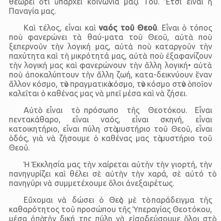
θεωρεῖ ὅτι ὑπάρχει κοινωνία μαζί Του. Ἒτσι εἶναι ἡ
Παναγία μας.
Καὶ τέλος, εἶναι καὶ
ναός τοῦ Θεοῦ
. Εἶναι ὁ τόπος
ποὺ φανερώνει τὰ θαύ-ματα τοῦ Θεοῦ, αὐτὰ ποὺ
ξεπερνοῦν τὴν λογική μας, αὐτὰ ποὺ καταργοῦν τὴν
παχύτητα καὶ τὴ μικρότητά μας, αὐτὰ ποὺ ἐξαφανίζουν
τὴν λογική μας καὶ φανερώνουν τὴν ἄλλη λογική• αὐτὰ
ποὺ ἀποκαλύπτουν τὴν ἄλλη ζωή, κατα-δεικνύουν ἕναν
ἄλλον κόσμο, τὸν πραγματικὸ κόσμο, τὸν κόσμο στὸν ὁποῖον
καλεῖται ὁ καθένας μας νὰ μπεῖ μέσα καὶ νὰ ζήσει.
Αὐτὸ εἶναι τὸ πρόσωπο τῆς Θεοτόκου. Εἶναι
πεντακάθαρο, εἶναι ναός, εἶναι σκηνή, εἶναι
κατοικητήριο, εἶναι πύλη στὸ μυστήριο τοῦ Θεοῦ, εἶναι
ὁδός, γιὰ νὰ ζήσουμε ὁ καθένας μας τὸ μυστήριο τοῦ
Θεοῦ.
Ἡ Ἐκκλησία μας τὴν χαίρεται αὐτὴν τὴν γιορτή, τὴν
πανηγυρίζει καὶ θέλει σὲ αὐτὴν τὴν χαρά, σὲ αὐτό τὸ
πανηγύρι νὰ συμμετέχουμε ὅλοι ἀνεξαιρέτως.
Εὔχομαι νὰ δώσει ὁ Θεὸς μὲ τὸ παράδειγμα τῆς
καθαρότητος τοῦ προσώπου τῆς Ὑπεραγίας Θεοτόκου,
μέσα ἀπὸ τὴν δική της πύλη νὰ εἰσοδεύσουμε ὅλοι στὸ