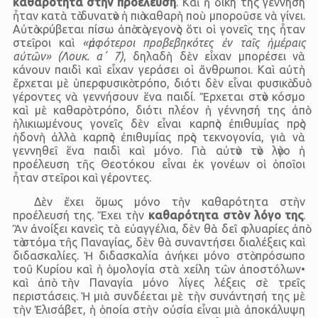
καθαρότητα στὴν προέλευση
. Καὶ ἡ δική της γέννηση
ἦταν κατὰ τὸ δυνατὸν ἡ πιὸ καθαρὴ ποὺ μποροῦσε νὰ γίνει.
Αὐτὸ κρύβεται πίσω ἀπὸ τὸ γεγονὸς ὅτι οἱ γονεῖς της ἦταν
στεῖροι καὶ
«ἀμφότεροι προβεβηκότες ἐν ταῖς ἡμέραις
αὐτῶν»
(Λουκ. α΄ 7)
, δηλαδὴ δὲν εἶχαν μπορέσει νὰ
κάνουν παιδὶ καὶ εἶχαν γεράσει οἱ ἄνθρωποι. Καὶ αὐτὴ
ἔρχεται μὲ ὑπερφυσικὸ τρόπο, διότι δὲν εἶναι φυσικὸ δυὸ
γέροντες νὰ γεννήσουν ἕνα παιδί. Ἔρχεται στὸν κόσμο
καὶ μὲ καθαρὸ τρόπο, διότι πλέον ἡ γέννησή της ἀπὸ
ἡλικιωμένους γονεῖς δὲν εἶναι καρπὸς ἐπιθυμίας πρὸς
ἡδονὴ ἀλλὰ καρπὸς ἐπιθυμίας πρὸς τεκνογονία, γιὰ νὰ
γεννηθεῖ ἕνα παιδὶ καὶ μόνο. Γιὰ αὐτὸν τὸν λὸγο ἡ
προέλευση τῆς Θεοτόκου εἶναι ἐκ γονέων οἱ ὁποῖοι
ἦταν στεῖροι καὶ γέροντες.
Δὲν ἔχει ὅμως μόνο τὴν καθαρότητα στὴν
προέλευσή της. Ἔχει τὴν
καθαρότητα στὸν λόγο της
.
Ἂν ἀνοίξει κανεὶς τὰ εὐαγγέλια, δὲν θὰ δεῖ φλυαρίες ἀπὸ
τὸ στόμα τῆς Παναγίας, δὲν θὰ συναντήσει διαλέξεις καὶ
διδασκαλίες. Ἡ διδασκαλία ἀνήκει μόνο στὸ πρόσωπο
τοῦ Κυρίου καὶ ἡ ὁμολογία στὰ χείλη τῶν ἀποστόλων•
καὶ ἀπὸ τὴν Παναγία μόνο λίγες λέξεις σὲ τρεῖς
περιστάσεις. Ἡ μιὰ συνδέεται μὲ τὴν συνάντησή της μὲ
τὴν Ἐλισάβετ, ἡ ὁποία στὴν οὐσία εἶναι μιὰ ἀποκάλυψη