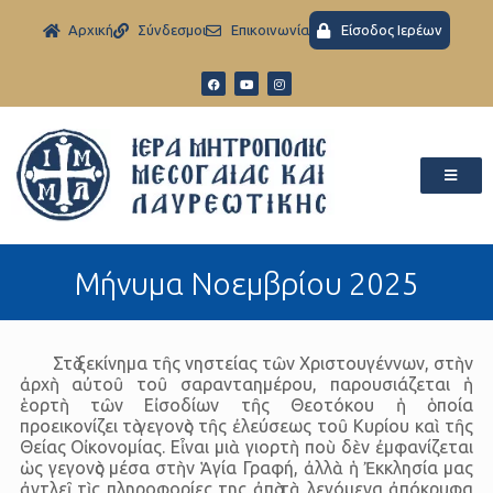
Aρχική
Σύνδεσμοι
Eπικοινωνία
Είσοδος Ιερέων
Μήνυμα Νοεμβρίου 2025
Στὸ ξεκίνημα τῆς νηστείας τῶν Χριστουγέννων, στὴν
ἀρχὴ αὐτοῦ τοῦ σαρανταημέρου, παρουσιάζεται ἡ
ἑορτὴ τῶν Εἰσοδίων τῆς Θεοτόκου ἡ ὁποία
προεικονίζει τὸ γεγονὸς τῆς ἐλεύσεως τοῦ Κυρίου καὶ τῆς
Θείας Οἰκονομίας. Εἶναι μιὰ γιορτὴ ποὺ δὲν ἐμφανίζεται
ὡς γεγονὸς μέσα στὴν Ἁγία Γραφή, ἀλλὰ ἡ Ἐκκλησία μας
ἀντλεῖ τὶς πληροφορίες της ἀπὸ τὰ λεγόμενα ἀπόκρυφα