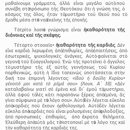
μαθαίνουμε γράμματα, ἀλλὰ εἶναι μεγάλο αὐτὸ ποὺ
συνέβη στὸ πρόσωπο τῆς Θεοτόκου: ὅτι ἡ γνώση της, ὁ
κόσμος της ὅλος, ἦταν τὸ μυστήριο τοῦ Θεοῦ ποὺ τὸ
ἔμαθε μέσα στὸν ναὸ ἐκείνης τῆς ἐποχῆς.
Τὸ τρίτο λοιπὸν γνώρισμα εἶναι
ἡ καθαρότητα τῆς
διάνοιας καὶ τῆς σκέψης.
Τέταρτο στοιχεῖο•
ἡ καθαρότητα τῆς καρδιᾶς
. Δὲν
εἶχε καρδιὰ λερωμένη ἀπὸ ἐπιθυμίες, ἀπὸ ἀπαιτήσεις, ἀπὸ
ἐσωτερικές, ψυχολογικὲς ἀνάγκες. Αὐτὸ φαίνεται στὸ
γεγονὸς τοῦ Εὐαγγελισμοῦ. Ἐνῶ τῆς προτείνει ὁ ἄγγελος
τὸ μυστήριο τῆς ἐξ αὐτῆς γεννήσεως τοῦ Κυρίου
παρθενικῶς, αὐτὴ ἡ ἴδια ταπεινῶς ὑποτάσσεται στὴν
δική του ἐπιμονὴ λέγοντας:
«ἰδοὺ ἡ δούλη Κυρίου•
γένοιτό μοι κατὰ τὸ ρῆμά σου» (Λουκ. Α΄ 38)
. «Δὲν
καταλαβαίνω γιατί σὲ ἐμένα καὶ δι᾿ ἐμοῦ τὸ μυστήριο,
ἀλλὰ ἀφοῦ τὸ λὲς κάτι παραπάνω ξέρεις ἀπὸ ἐμένα, ἂς
γίνει σύμφωνα μὲ τὸν λόγο σου». Αὐτὸ δὲν λέγεται εὔκολα
ἀπὸ καρδιὲς ποὺ ἔχουν ὀρθολογισμό. Αὐτὸ δὲν λέγεται
εὔκολα ἀπὸ καρδιὲς ποὺ εἶναι μολυσμένες ἀπὸ φιλοδοξίες,
ἀπὸ προσωπικὲς ἐπιθυμίες, ἀπὸ ἄκρατα θελήματα.
Ἐλεύθερη ἀπὸ αὐτὰ μᾶς τὸ πιστοποιεῖ μὲ τὸν λόγο της καὶ
τὴν καθαρότητα τῆς καρδιᾶς της.