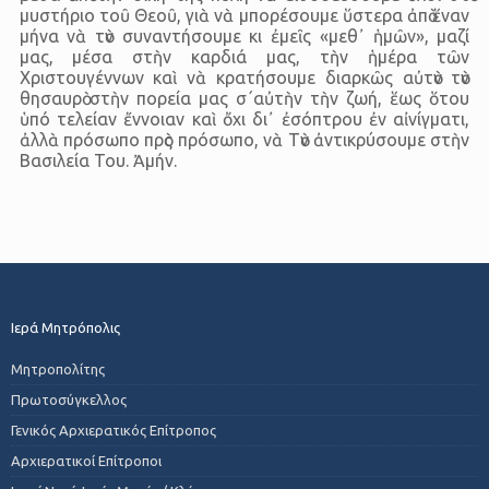
μυστήριο τοῦ Θεοῦ, γιὰ νὰ μπορέσουμε ὕστερα ἀπὸ ἕναν
μήνα νὰ τὸν συναντήσουμε κι ἐμεῖς «μεθ᾿ ἡμῶν», μαζί
μας, μέσα στὴν καρδιά μας, τὴν ἡμέρα τῶν
Χριστουγέννων καὶ νὰ κρατήσουμε διαρκῶς αὐτὸν τὸν
θησαυρὸ στὴν πορεία μας σ΄αὐτὴν τὴν ζωή, ἕως ὅτου
ὑπό τελείαν ἔννοιαν καὶ ὄχι δι᾿ ἐσόπτρου ἐν αἰνίγματι,
ἀλλὰ πρόσωπο πρὸς πρόσωπο, νὰ Τὸν ἀντικρύσουμε στὴν
Βασιλεία Του. Ἀμήν.
Ιερά Μητρόπολις
Μητροπολίτης
Πρωτοσύγκελλος
Γενικός Αρχιερατικός Επίτροπος
Αρχιερατικοί Επίτροποι