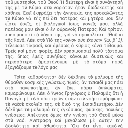
τοῦ μυστηρίου τοῦ Θεοῦ. Ἡ δεύτερη εἶναι ἡ συνάντησή
της μὲ τὸν Κύριο στὸν ναὸ, ὅταν ἦταν δωδεκαετὴς καὶ
χάθηκε. Ἐκεῖ ἐκφράζει τὴν ἀνησυχία της προκαλῶντας
τὸν Κύριο νὰ τῆς πεῖ ὅτι πατέρας καὶ μητέρα μου δὲν
εἶστε ἐσεῖς, οἱ βιολογικοὶ ἴσως γονεῖς μου, ἀλλὰ
πατέρας μου εἶναι ὁ ἐν οὐρανοῖς Πατέρας. Καὶ τρίτον,
χρησιμοποιεῖ τὰ λόγια της, γιὰ νὰ προκαλέσει τὸ θαῦμα
τῆς Κανᾶ. Λέει στὸν Υἱό της
«οἶνον οὐκ ἔχουσι» (Ἰω. β΄ 3)
,
τέλειωσε τὸ κρασί, καὶ ἀμέσως ὁ Κύριος κάνει τὸ θαῦμα.
Τρεῖς καὶ μόνο φορές. Δὲν χρησιμοποιεῖ πολύ τὸ στόμα
της, ὅπως ἐμεῖς συνήθως κάνουμε δυστυχῶς καὶ
περισσότερο ἁμαρτάνουμε μὲ τὸ στόμα παρὰ
ἐξαγιάζουμε τὸν λόγο μας.
Τρίτη καθαρότητα• δὲν δέχθηκε τὸν μολυσμό τῆς
θύραθεν κοσμικῆς γνώσεως. Ἐμεῖς, ἂν τὸ παιδί μας πάει
στὰ πανεπιστήμια, ἂν ἔχει πάρει διπλώματα,
καμαρώνουμε. Λέει ὁ Ἅγιος Γρηγόριος ὁ Παλαμᾶς ὅτι ἡ
Παναγία μὲ τὸ νὰ πάει τριῶν ἐτῶν στὸν ναὸ μετεμόρφωσε
τὸν ναὸ σὲ σχολεῖο της, σὲ δικό της ἐκπαιδευτήριο. Δὲν
δέχθηκε τὸν μολυσμό τῆς ἐγκόσμιας, φυσικῆς, παχυλῆς
γνώσεως. Ἀπέκτησε ὅμως τὴν γνώση τοῦ Θεοῦ μέσα
στὸν ναό. Ἀνετράφη καὶ μεγάλωσε μὲ αὐτὴν τὴν
ἀδολότητα καὶ ἀθωότητα. Ὂχι ὅτι εἶναι κακὸ νὰ