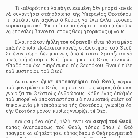
Τί καθαρότητα λοιπὸν γενικευμένη δὲν μπορεῖ κανεὶς
νὰ συναντήσει στὸ πρόσωπο τῆς Ὑπεραγίας Θεοτόκου!
Γι᾿ αὐτὸ καὶ τὴν ἀξιώνει ὁ Κύριος νὰ ἔχει ἄλλα τέσσερα
χαρακτηριστικά. Ἔχει τέσσερα ὀνόματα ποὺ τὰ ἀκοῦμε
νὰ ἐπαναλαμβάνονται στοὺς θεομητορικοὺς ὕμνους.
Εἶναι πρῶτον
ἡ πύλη του οὐρανοῦ
• εἶναι πόρτα μέσα
ἀπὸ τὴν ὁποία εἰσέρχεται κανεὶς στὸ μυστήριο τοῦ Θεοῦ.
Σὲ ἕναν χῶρο δὲν μπαίνεις ἀπὸ τὸν τοῖχο. Χρειάζεται νὰ
μπεῖς ἀπὸ μιὰ πόρτα. Καὶ τὸ μυστήριο τοῦ Θεοῦ σὰν κυρία
εἴσοδό του ἔχει τὸ πρόσωπο τῆς Θεοτόκου. Εἶναι ἡ πύλη
τοῦ μυστηρίου τοῦ Θεοῦ.
Δεύτερον•
ἔγινε κατοικητήριο τοῦ Θεοῦ
, χῶρος
ποὺ φανερώνει ὁ Θεός τὰ μυστικά του, χῶρος ὁ ὁποῖος
γνωρίζει τὸν Θεὸ στοὺς ἀνθρώπους. Κάθε ἕνας ἀπὸ ἐμᾶς
ποὺ μπορεῖ νὰ ἀποκαταστήσει μιὰ πνευματικὴ σχέση καὶ
ἐπικοινωνία μὲ τὸ πρόσωπο τῆς Θεοτόκου, γνωρίζει ὄχι
τὴν Θεοτόκο μόνον, κυρίως γνωρίζει τὸν Θεό.
Καὶ ὄχι μόνο αὐτό, ἀλλὰ εἶναι καὶ
σκηνή τοῦ Θεοῦ
,
τόπος ἀναπαύσεως τοῦ Θεοῦ, τόπος ὅπου ὁ Θεὸς
πραγματικὰ εὐηρέστησε, τόπος ὅπου ὁ Θεὸς πραγματικὰ