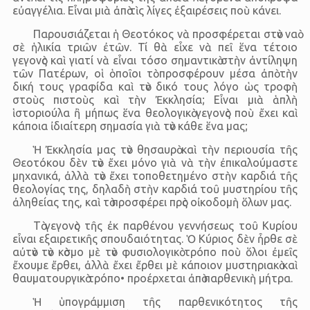
εὐαγγέλια. Εἶναι μιὰ ἀπὸ τὶς λίγες ἐξαιρέσεις ποὺ κάνει.
Παρουσιάζεται ἡ Θεοτόκος νὰ προσφέρεται στὸν ναὸ
σὲ ἡλικία τριῶν ἐτῶν. Τί θὰ εἶχε νὰ πεῖ ἕνα τέτοιο
γεγονὸς καὶ γιατί νὰ εἶναι τόσο σημαντικὸ στὴν ἀντίληψη
τῶν Πατέρων, οἱ ὁποῖοι τὸ προσφέρουν μέσα ἀπὸ τὴν
δική τους γραφίδα καὶ τὸν δικό τους λόγο ὡς τροφὴ
στοὺς πιστοὺς καὶ τὴν Ἐκκλησία; Εἶναι μιὰ ἁπλὴ
ἱστοριούλα ἢ μήπως ἕνα θεολογικὸ γεγονὸς ποὺ ἔχει καὶ
κάποια ἰδιαίτερη σημασία γιὰ τὸν κάθε ἕνα μας;
Ἡ Ἐκκλησία μας τὸν θησαυρὸ καὶ τὴν περιουσία τῆς
Θεοτόκου δὲν τὸν ἔχει μόνο γιὰ νὰ τὴν ἐπικαλούμαστε
μηχανικά, ἀλλὰ τὸν ἔχει τοποθετημένο στὴν καρδιά τῆς
θεολογίας της, δηλαδὴ στὴν καρδιά τοῦ μυστηρίου τῆς
ἀληθείας της, καὶ τὸ προσφέρει πρὸς οἰκοδομὴ ὅλων μας.
Τὸ γεγονὸς τῆς ἐκ παρθένου γεννήσεως τοῦ Κυρίου
εἶναι εξαιρετικῆς σπουδαιότητας. Ὁ Κύριος δὲν ἦρθε σὲ
αὐτὸν τὸν κὸσμο μὲ τὸν φυσιολογικὸ τρόπο ποὺ ὅλοι ἐμεῖς
ἔχουμε ἔρθει, ἀλλὰ ἔχει ἔρθει μὲ κάποιον μυστηριακὸ καὶ
θαυματουργικὸ τρόπο• προέρχεται ἀπὸ παρθενικὴ μήτρα.
Ἡ ὑπογράμμιση τῆς παρθενικότητος τῆς