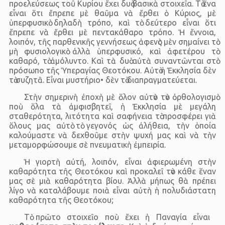
προελεύσεως τοῦ Κυρίου ἔχει δυὸ βασικὰ στοιχεῖα. Τὸ ἕνα
εἶναι ὅτι ἔπρεπε μὲ θαῦμα νὰ ἔρθει ὁ Κύριος, μὲ
ὑπερφυσικὸ δηλαδὴ τρόπο, καὶ τὸ δεύτερο εἶναι ὅτι
ἔπρεπε νὰ ἔρθει μὲ πεντακάθαρο τρόπο. Ἡ ἔννοια,
λοιπόν, τῆς παρθενικῆς γεννήσεως ἀφενὸς μὲν σημαίνει τὸ
μὴ φυσιολογικὸ ἀλλὰ ὑπερφυσικό, καὶ ἀφετέρου τὸ
καθαρό, τὸ ἀμόλυντο. Καὶ τὰ δυὸ αὐτὰ συναντῶνται στὸ
πρόσωπο τῆς Ὑπεραγίας Θεοτόκου. Αὐτὸ ἡ Ἐκκλησία δὲν
τὸ συζητᾶ. Εἶναι μυστήριο• δὲν τὸ διαπραγματεύεται.
Στὴν σημερινὴ ἐποχὴ μὲ ὅλον αὐτὸν τὸν ὀρθολογισμὸ
ποὺ ὅλα τὰ ἀμφισβητεῖ, ἡ Ἐκκλησία μὲ μεγάλη
σταθερότητα, λιτότητα καὶ σαφήνεια τὸ προσφέρει γιὰ
ὅλους μας αὐτὸ τὸ γεγονός ὡς ἀλήθεια, τὴν ὁποία
καλούμαστε νὰ δεχθοῦμε στὴν ψυχή μας καὶ νὰ τὴν
μεταμορφώσουμε σὲ πνευματικὴ ἐμπειρία.
Ἡ γιορτὴ αὐτή, λοιπόν, εἶναι ἀφιερωμένη στὴν
καθαρότητα τῆς Θεοτόκου καὶ προκαλεῖ τὸν κάθε ἕναν
μας σὲ μιὰ καθαρότητα βίου. Ἀλλὰ μήπως θὰ πρέπει
λίγο νὰ καταλάβουμε ποιὰ εἶναι αὐτὴ ἡ πολυδιάστατη
καθαρότητα τῆς Θεοτόκου;
Τὸ πρῶτο στοιχεῖο ποὺ ἔχει ἡ Παναγία εἶναι