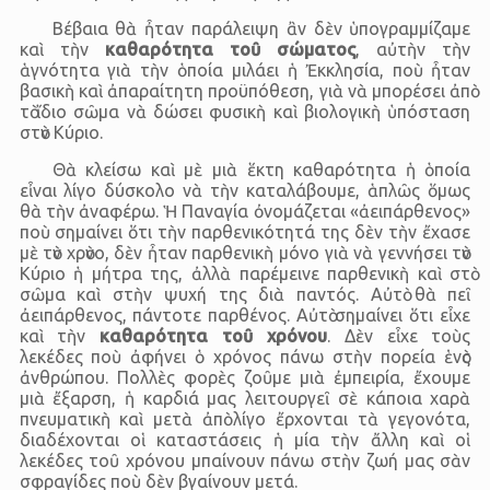
Βέβαια θὰ ἦταν παράλειψη ἂν δὲν ὑπογραμμίζαμε
καὶ τὴν
καθαρότητα τοῦ σώματος
, αὐτὴν τὴν
ἁγνότητα γιὰ τὴν ὁποία μιλάει ἡ Ἐκκλησία, ποὺ ἦταν
βασικὴ καὶ ἀπαραίτητη προϋπόθεση, γιὰ νὰ μπορέσει ἀπὸ
τὸ ἴδιο σῶμα νὰ δώσει φυσικὴ καὶ βιολογικὴ ὑπόσταση
στὸν Κύριο.
Θὰ κλείσω καὶ μὲ μιὰ ἕκτη καθαρότητα ἡ ὁποία
εἶναι λίγο δύσκολο νὰ τὴν καταλάβουμε, ἁπλῶς ὅμως
θὰ τὴν ἀναφέρω. Ἡ Παναγία ὀνομάζεται «ἀειπάρθενος»
ποὺ σημαίνει ὅτι τὴν παρθενικότητά της δὲν τὴν ἔχασε
μὲ τὸν χρὸνο, δὲν ἦταν παρθενικὴ μόνο γιὰ νὰ γεννήσει τὸν
Κύριο ἡ μήτρα της, ἀλλὰ παρέμεινε παρθενικὴ καὶ στὸ
σῶμα καὶ στὴν ψυχή της διὰ παντός. Αὐτὸ θὰ πεῖ
ἀειπάρθενος, πάντοτε παρθένος. Αὐτὸ σημαίνει ὅτι εἶχε
καὶ τὴν
καθαρότητα τοῦ χρόνου
. Δὲν εἶχε τοὺς
λεκέδες ποὺ ἀφήνει ὁ χρόνος πάνω στὴν πορεία ἑνὸς
ἀνθρώπου. Πολλὲς φορὲς ζοῦμε μιὰ ἐμπειρία, ἔχουμε
μιὰ ἔξαρση, ἡ καρδιά μας λειτουργεῖ σὲ κάποια χαρὰ
πνευματικὴ καὶ μετὰ ἀπὸ λίγο ἔρχονται τὰ γεγονότα,
διαδέχονται οἱ καταστάσεις ἡ μία τὴν ἄλλη καὶ οἱ
λεκέδες τοῦ χρόνου μπαίνουν πάνω στὴν ζωή μας σὰν
σφραγίδες ποὺ δὲν βγαίνουν μετά.