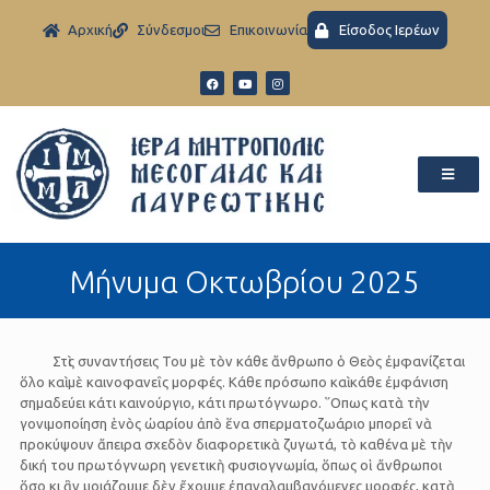
Aρχική
Σύνδεσμοι
Eπικοινωνία
Είσοδος Ιερέων
Μήνυμα Οκτωβρίου 2025
Στὶς συναντήσεις Του μὲ τὸν κάθε ἄνθρωπο ὁ Θεὸς ἐμφανίζεται
ὅλο καὶ μὲ καινοφανεῖς μορφές. Κάθε πρόσωπο καὶ κάθε ἐμφάνιση
σημαδεύει κάτι καινούργιο, κάτι πρωτόγνωρο. ῞Οπως κατὰ τὴν
γονιμοποίηση ἑνὸς ὠαρίου ἀπὸ ἕνα σπερματοζωάριο μπορεῖ νὰ
προκύψουν ἄπειρα σχεδὸν διαφορετικὰ ζυγωτά, τὸ καθένα μὲ τὴν
δική του πρωτόγνωρη γενετικὴ φυσιογνωμία, ὅπως οἱ ἄνθρωποι
ὅσο κι ἂν μοιάζουμε δὲν ἔχουμε ἐπαναλαμβανόμενες μορφές, κατὰ