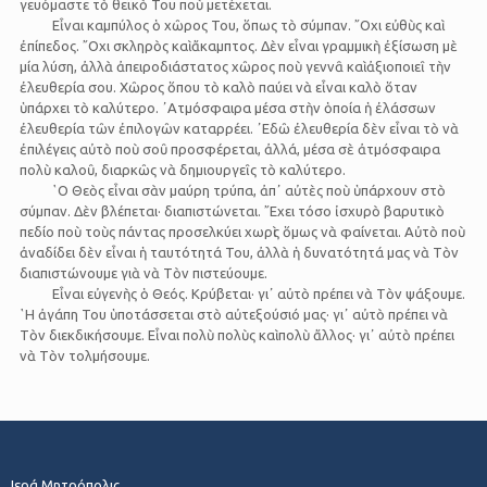
γευόμαστε τὸ θεϊκὸ Του ποὺ μετέχεται.
Εἶναι καμπύλος ὁ χῶρος Του, ὅπως τὸ σύμπαν. ῎Οχι εὐθὺς καὶ
ἐπίπεδος. ῎Οχι σκληρὸς καὶ ἄκαμπτος. Δὲν εἶναι γραμμικὴ ἐξίσωση μὲ
μία λύση, ἀλλὰ ἀπειροδιάστατος χῶρος ποὺ γεννᾶ καὶ ἀξιοποιεῖ τὴν
ἐλευθερία σου. Χῶρος ὅπου τὸ καλὸ παύει νὰ εἶναι καλὸ ὅταν
ὑπάρχει τὸ καλύτερο. ᾿Ατμόσφαιρα μέσα στὴν ὁποία ἡ ἐλάσσων
ἐλευθερία τῶν ἐπιλογῶν καταρρέει. ᾿Εδῶ ἐλευθερία δὲν εἶναι τὸ νὰ
ἐπιλέγεις αὐτὸ ποὺ σοῦ προσφέρεται, ἀλλά, μέσα σὲ ἀτμόσφαιρα
πολὺ καλοῦ, διαρκῶς νὰ δημιουργεῖς τὸ καλύτερο.
῾Ο Θεὸς εἶναι σὰν μαύρη τρύπα, ἀπ᾿ αὐτὲς ποὺ ὑπάρχουν στὸ
σύμπαν. Δὲν βλέπεται· διαπιστώνεται. ῎Εχει τόσο ἰσχυρὸ βαρυτικὸ
πεδίο ποὺ τοὺς πάντας προσελκύει χωρὶς ὅμως νὰ φαίνεται. Αὐτὸ ποὺ
ἀναδίδει δὲν εἶναι ἡ ταυτότητά Του, ἀλλὰ ἡ δυνατότητά μας νὰ Τὸν
διαπιστώνουμε γιὰ νὰ Τὸν πιστεύουμε.
Εἶναι εὐγενὴς ὁ Θεός. Κρύβεται· γι᾿ αὐτὸ πρέπει νὰ Τὸν ψάξουμε.
῾Η ἀγάπη Του ὑποτάσσεται στὸ αὐτεξούσιό μας· γι᾿ αὐτὸ πρέπει νὰ
Τὸν διεκδικήσουμε. Εἶναι πολὺ πολὺς καὶ πολὺ ἄλλος· γι᾿ αὐτὸ πρέπει
νὰ Τὸν τολμήσουμε.
Ιερά Μητρόπολις