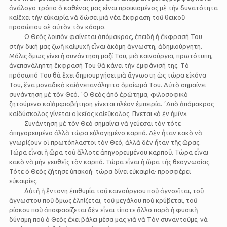
ἀνάλογο τρόπο ὁ καθένας μας εἶναι προικισμένος μὲ τὴν δυνατότητα
καὶ ἔχει τὴν εὐκαιρία νὰ δώσει μιὰ νέα ἔκφραση τοῦ θεϊκοῦ
προσώπου σὲ αὐτὸν τὸν κόσμο.
Ο Θεὸς λοιπὸν φαίνεται ἀπόμακρος, ἐπειδὴ ἡ ἔκφρασή Του
στὴν δική μας ζωὴ καὶ ψυχὴ εἶναι ἀκόμη ἄγνωστη, ἀδημιούργητη.
Μόλις ὅμως γίνει ἡ συνάντηση μαζί Του, μιὰ καινούργια, πρωτότυπη,
ἀνεπανάληπτη ἔκφρασή Του θὰ κάνει τὴν ἐμφάνισή της. Τὸ
πρόσωπό Του θὰ ἔχει δημιουργήσει μιὰ ἄγνωστη ὡς τώρα εἰκόνα
Του, ἕνα μοναδικὸ καὶ ἀνεπανάληπτο ὁμοίωμά Του. Αὐτὸ σημαίνει
συνάντηση μὲ τὸν Θεό. ῾Ο Θεὸς ἀπὸ ἐρώτημα, φιλοσοφικὸ
ζητούμενο καὶ ἀμφισβήτηση γίνεται πλέον ἐμπειρία. ᾿Απὸ ἀπόμακρος
καὶ δύσκολος γίνεται οἰκεῖος καὶ εὔκολος. Γίνεται «ὁ ἐν ἡμῖν».
Συνάντηση μὲ τὸν Θεὸ σημαίνει νὰ γεύεσαι τὸν τότε
ἀπηγορευμένο ἀλλὰ τώρα εὐλογημένο καρπό. Δὲν ἦταν κακὸ νὰ
γνωρίζουν οἱ πρωτόπλαστοι τὸν Θεό, ἀλλὰ δὲν ἦταν τῆς ὥρας.
Τώρα εἶναι ἡ ὥρα τοῦ ἄλλοτε ἀπηγορευμένου καρποῦ. Τώρα εἶναι
κακὸ νὰ μὴν γευθεῖς τὸν καρπό. Τώρα εἶναι ἡ ὥρα τῆς θεογνωσίας.
Τότε ὁ Θεὸς ζήτησε ὑπακοή· τώρα δίνει εὐκαιρία· προσφέρει
εὐκαιρίες.
Αὐτὴ ἡ ἔντονη ἐπιθυμία τοῦ καινούργιου ποὺ ἀγνοεῖται, τοῦ
ἄγνωστου ποὺ ὅμως ἐλπίζεται, τοῦ μεγάλου ποὺ κρύβεται, τοῦ
ρίσκου ποὺ ἀποφασίζεται δὲν εἶναι τίποτε ἄλλο παρὰ ἡ φυσικὴ
δύναμη ποὺ ὁ Θεὸς ἔχει βάλει μέσα μας γιὰ νὰ Τὸν συναντοῦμε, νὰ