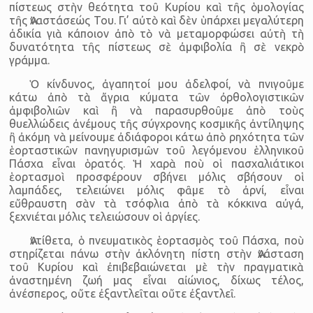
πίστεως στὴν θεότητα τοῦ Κυρίου καὶ τῆς ὁμολογίας
τῆς Ἀναστάσεώς Του. Γι’ αὐτὸ καὶ δὲν ὑπάρχει μεγαλύτερη
ἀδικία γιὰ κάποιον ἀπὸ τὸ νὰ μεταμορφώσει αὐτὴ τὴ
δυνατότητα τῆς πίστεως σὲ ἀμφιβολία ἢ σὲ νεκρὸ
γράμμα.
Ὁ κίνδυνος, ἀγαπητοί μου ἀδελφοί, νὰ πνιγοῦμε
κάτω ἀπὸ τὰ ἄγρια κύματα τῶν ὀρθολογιστικῶν
ἀμφιβολιῶν καὶ ἢ νὰ παρασυρθοῦμε ἀπὸ τοὺς
θυελλώδεις ἀνέμους τῆς σύγχρονης κοσμικῆς ἀντίληψης
ἢ ἀκόμη νὰ μείνουμε ἀδιάφοροι κάτω ἀπὸ ρηχότητα τῶν
ἑορταστικῶν πανηγυρισμῶν τοῦ λεγόμενου ἑλληνικοῦ
Πάσχα εἶναι ὁρατός. Ἡ χαρὰ ποὺ οἱ πασχαλιάτικοι
ἑορτασμοὶ προσφέρουν σβήνει μόλις σβήσουν οἱ
λαμπάδες, τελειώνει μόλις φᾶμε τὸ ἀρνί, εἶναι
εὔθραυστη σὰν τὰ τσόφλια ἀπὸ τὰ κόκκινα αὐγά,
ξεχνιέται μόλις τελειώσουν οἱ ἀργίες.
Ἀντίθετα, ὁ πνευματικὸς ἑορτασμὸς τοῦ Πάσχα, ποὺ
στηρίζεται πάνω στὴν ἀκλόνητη πίστη στὴν Ἀνάσταση
τοῦ Κυρίου καὶ ἐπιβεβαιώνεται μὲ τὴν πραγματικὰ
ἀναστημένη ζωή μας εἶναι αἰώνιος, δίχως τέλος,
ἀνέσπερος, οὔτε ἐξαντλεῖται οὔτε ἐξαντλεῖ.