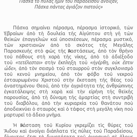
Πάσχα τὸ πύλας ἡμῖν τοῦ παραδείσου ἀνοῖξαν,
Πάσχα πάντας ἁγιάζον πιστούς»
Πάσχα σημαίνει πέρασμα, πέρασμα ἱστορικό, τῶν
Ἑβραίων ἀπὸ τὴ δουλεία τῆς Αἰγύπτου στὴ γῆ τῶν
θεϊκῶν ἐπαγγελιῶν καὶ ὑποσχέσεων, πέρασμα μυστικό,
τῶν χριστιανῶν ἀπὸ τὸ σκότος τῆς Μεγάλης
Παρασκευῆς στὸ φῶς τῆς Ἀναστάσεως, ἀπὸ τὸν θρῆνο
τοῦ πάθους στὴ χαρὰ τῆς νίκης, ἀπὸ τὸ ἀδιέξοδο
τοῦ
«τετέλεσται»
στὴν ἔκπληξη τοῦ
«ἠγέρθη, οὐκ ἔστιν
ὧδε»
, ἀπὸ τὸν σεισμὸ τοῦ σταυρροῦ στὸν συγκλονισμὸ
τοῦ κενοῦ μνημείου, ἀπὸ τὸν φόβο τοῦ νεκροῦ
ἐσταυρωμένου Χριστοῦ στὴν ἔκσταση τῆς θέας τοῦ
ἀναστημένου Θεοῦ, ἀπὸ τὴν ἀγριότητα τῆς ἀνθρώπινης
ἐγκατάλειψης στὴ χαρὰ καὶ τὴν εἰρήνη τῆς θεϊκῆς
παρουσίας, ἀπὸ τὴ δύναμη τῆς ἁμαρτίας στὴ συντριβὴ
τοῦ διαβόλου, ἀπὸ τὴν κυριαρχία τοῦ θανάτου ποὺ
ἀποδεικνύει ὁ σταυρὸς καὶ ὁ τάφος στὴ μεγάλη νίκη ποὺ
μαρτυρεῖ τὸ ἄδειο μνῆμα.
Ἡ Ἀνάσταση τοῦ Κυρίου γκρεμίζει τὶς θύρες τοῦ
ᾍδου καὶ ἀνοίγει διάπλατα τὶς πύλες τοῦ Παραδείσου,
δίνοντας ἔτσι τὴ δυνατότητα τοῦ ἁγιασμοῦ σὲ ὅλους