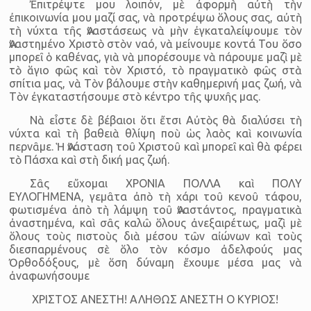
Ἐπιτρέψτε μου λοιπόν, μὲ ἀφορμὴ αὐτὴ τὴν
ἐπικοινωνία μου μαζί σας, νὰ προτρέψω ὅλους σας, αὐτὴ
τὴ νύχτα τῆς Ἀναστάσεως νὰ μὴν ἐγκαταλείψουμε τὸν
Ἀναστημένο Χριστὸ στὸν ναό, νὰ μείνουμε κοντά Του ὅσο
μπορεῖ ὁ καθένας, γιὰ νὰ μπορέσουμε νὰ πάρουμε μαζὶ μὲ
τὸ ἅγιο φῶς καὶ τὸν Χριστό, τὸ πραγματικὸ φῶς στὰ
σπίτια μας, νὰ Τὸν βάλουμε στὴν καθημερινή μας ζωή, νὰ
Τὸν ἐγκαταστήσουμε στὸ κέντρο τῆς ψυχῆς μας.
Νὰ εἶστε δὲ βέβαιοι ὅτι ἔτσι Αὐτὸς θὰ διαλύσει τὴ
νύχτα καὶ τὴ βαθειὰ θλίψη ποὺ ὡς λαὸς καὶ κοινωνία
περνᾶμε. Ἡ Ἀνάσταση τοῦ Χριστοῦ καὶ μπορεῖ καὶ θὰ φέρει
τὸ Πάσχα καὶ στὴ δική μας ζωή.
Σᾶς εὔχομαι ΧΡΟΝΙΑ ΠΟΛΛΑ καὶ ΠΟΛΥ
ΕΥΛΟΓΗΜΕΝΑ, γεμᾶτα ἀπὸ τὴ χάρι τοῦ κενοῦ τάφου,
φωτισμένα ἀπὸ τὴ λάμψη τοῦ Ἀναστάντος, πραγματικὰ
ἀναστημένα, καὶ σᾶς καλῶ ὅλους ἀνεξαιρέτως, μαζὶ μὲ
ὅλους τοὺς πιστοὺς διὰ μέσου τῶν αἰώνων καὶ τοὺς
διεσπαρμένους σὲ ὅλο τὸν κόσμο ἀδελφούς μας
Ὀρθοδόξους, μὲ ὅση δύναμη ἔχουμε μέσα μας νὰ
ἀναφωνήσουμε
ΧΡΙΣΤΟΣ ΑΝΕΣΤΗ! ΑΛΗΘΩΣ ΑΝΕΣΤΗ Ο ΚΥΡΙΟΣ!