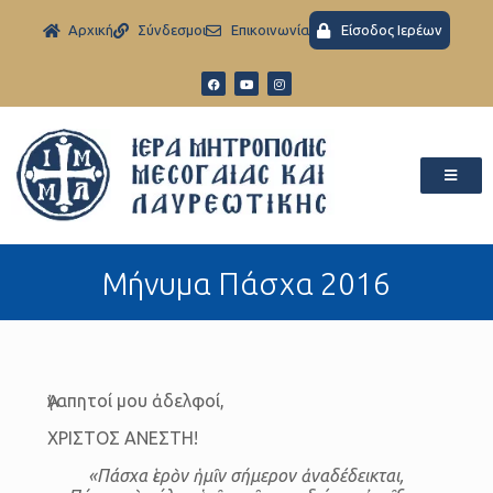
Aρχική
Σύνδεσμοι
Eπικοινωνία
Είσοδος Ιερέων
Μήνυμα Πάσχα 2016
Ἀγαπητοί μου ἀδελφοί,
ΧΡΙΣΤΟΣ ΑΝΕΣΤΗ!
«Πάσχα ἱερὸν ἡμῖν σήμερον ἀναδέδεικται,