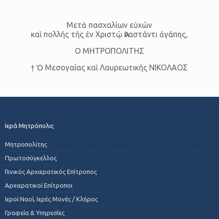
Μετὰ πασχαλίων εὐχῶν
καὶ πολλῆς τῆς ἐν Χριστῷ Ἀναστάντι ἀγάπης,
Ο ΜΗΤΡΟΠΟΛΙΤΗΣ
† Ὁ Μεσογαίας καὶ Λαυρεωτικῆς ΝΙΚΟΛΑΟΣ
Ιερά Μητρόπολις
Μητροπολίτης
Πρωτοσύγκελλος
Γενικός Αρχιερατικός Επίτροπος
Αρχιερατικοί Επίτροποι
Ιεροί Ναοί, Ιερές Μονές / Κλήρος
Γραφεία & Υπηρεσίες