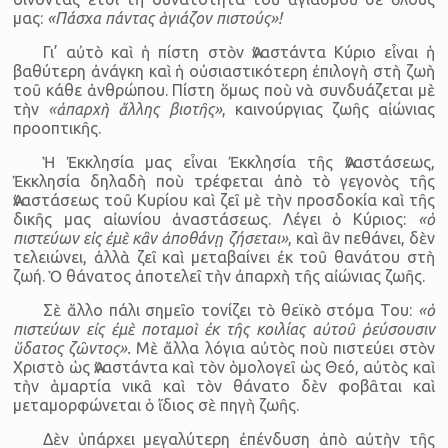
μας:
«Πάσχα πάντας ἁγιάζον πιστούς»!
Γι’ αὐτὸ καὶ ἡ πίστη στὸν Ἀναστάντα Κύριο εἶναι ἡ
βαθύτερη ἀνάγκη καὶ ἡ οὐσιαστικότερη ἐπιλογὴ στὴ ζωὴ
τοῦ κάθε ἀνθρώπου. Πίστη ὅμως ποὺ νὰ συνδυάζεται μὲ
τὴν
«ἀπαρχὴ ἄλλης βιοτῆς»
, καινούργιας ζωῆς αἰώνιας
προοπτικῆς.
Ἡ Ἐκκλησία μας εἶναι Ἐκκλησία τῆς Ἀναστάσεως,
Ἐκκλησία δηλαδὴ ποὺ τρέφεται ἀπὸ τὸ γεγονὸς τῆς
Ἀναστάσεως τοῦ Κυρίου καὶ ζεῖ μὲ τὴν προσδοκία καὶ τῆς
δικῆς μας αἰωνίου ἀναστάσεως. Λέγει ὁ Κύριος:
«ὁ
πιστεύων εἰς ἐμὲ κἂν ἀποθάνῃ ζήσεται»
, καὶ ἂν πεθάνει, δὲν
τελειώνει, ἀλλὰ ζεῖ καὶ μεταβαίνει ἐκ τοῦ θανάτου στὴ
ζωή. Ὁ θάνατος ἀποτελεῖ τὴν ἀπαρχὴ τῆς αἰώνιας ζωῆς.
Σὲ ἄλλο πάλι σημεῖο τονίζει τὸ θεϊκὸ στόμα Του:
«ὁ
πιστεύων εἰς ἐμὲ ποταμοὶ ἐκ τῆς κοιλίας αὐτοῦ ῥεύσουσιν
ὕδατος ζῶντος».
Μὲ ἄλλα λόγια αὐτὸς ποὺ πιστεύει στὸν
Χριστὸ ὡς Ἀναστάντα καὶ τὸν ὁμολογεῖ ὡς Θεό, αὐτὸς καὶ
τὴν ἁμαρτία νικᾶ καὶ τὸν θάνατο δὲν φοβᾶται καὶ
μεταμορφώνεται ὁ ἴδιος σὲ πηγὴ ζωῆς.
Δὲν ὑπάρχει μεγαλύτερη ἐπένδυση ἀπὸ αὐτὴν τῆς