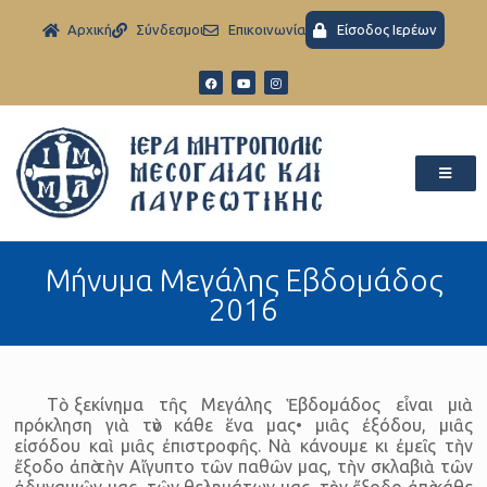
Aρχική
Σύνδεσμοι
Eπικοινωνία
Είσοδος Ιερέων
Μήνυμα Μεγάλης Εβδομάδος
2016
Τὸ ξεκίνημα τῆς Μεγάλης Ἑβδομάδος εἶναι μιὰ
πρόκληση γιὰ τὸν κάθε ἕνα μας• μιᾶς ἐξόδου, μιᾶς
εἰσόδου καὶ μιᾶς ἐπιστροφῆς. Νὰ κάνουμε κι ἐμεῖς τὴν
ἔξοδο ἀπὸ τὴν Αἴγυπτο τῶν παθῶν μας, τὴν σκλαβιὰ τῶν
ἀδυναμιῶν μας, τῶν θελημάτων μας, τὴν ἔξοδο ἀπὸ κάθε