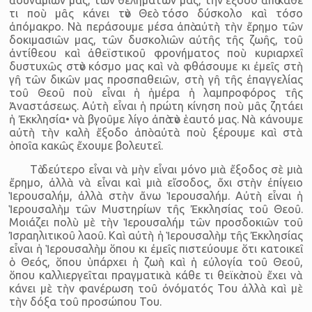
τι ποὺ μᾶς κάνει τὸν Θεὸ τόσο δύσκολο καὶ τόσο
ἀπόμακρο. Νὰ περάσουμε μέσα ἀπὸ αὐτὴ τὴν ἔρημο τῶν
δοκιμασιῶν μας, τῶν δυσκολιῶν αὐτῆς τῆς ζωῆς, τοῦ
ἀντίθεου καὶ ἀθεϊστικοῦ φρονήματος ποὺ κυριαρχεῖ
δυστυχῶς στὸν κόσμο μας καὶ νὰ φθάσουμε κι ἐμεῖς στὴ
γῆ τῶν δικῶν μας προσπαθειῶν, στὴ γῆ τῆς ἐπαγγελίας
τοῦ Θεοῦ ποὺ εἶναι ἡ ἡμέρα ἡ λαμπροφόρος τῆς
Ἀναστάσεως. Αὐτὴ εἶναι ἡ πρώτη κίνηση ποὺ μᾶς ζητάει
ἡ Ἐκκλησία• νὰ βγοῦμε λίγο ἀπὸ τὸν ἑαυτό μας. Νὰ κάνουμε
αὐτὴ τὴν καλὴ ἔξοδο ἀπὸ αὐτὰ ποὺ ξέρουμε καὶ στὰ
ὁποῖα κακῶς ἔχουμε βολευτεῖ.
Τὸ δεύτερο εἶναι νὰ μὴν εἶναι μόνο μιὰ ἔξοδος σὲ μιὰ
ἔρημο, ἀλλὰ νὰ εἶναι καὶ μιὰ εἴσοδος, ὄχι στὴν ἐπίγειο
Ἱερουσαλήμ, ἀλλὰ στὴν ἄνω Ἱερουσαλήμ. Αὐτὴ εἶναι ἡ
Ἱερουσαλὴμ τῶν Μυστηρίων τῆς Ἐκκλησίας τοῦ Θεοῦ.
Μοιάζει πολὺ μὲ τὴν Ἱερουσαλήμ τῶν προσδοκιῶν τοῦ
Ἰσραηλιτικοῦ λαοῦ. Καὶ αὐτὴ ἡ Ἱερουσαλὴμ τῆς Ἐκκλησίας
εἶναι ἡ Ἱερουσαλὴμ ὅπου κι ἐμεῖς πιστεύουμε ὅτι κατοικεῖ
ὁ Θεός, ὅπου ὑπάρχει ἡ ζωὴ καὶ ἡ εὐλογία τοῦ Θεοῦ,
ὅπου καλλιεργεῖται πραγματικὰ κάθε τι θεϊκὸ ποὺ ἔχει νὰ
κάνει μὲ τὴν φανέρωση τοῦ ὀνόματός Του ἀλλὰ καὶ μὲ
τὴν δόξα τοῦ προσώπου Του.