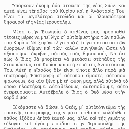
Ὑπάρχουν ἀκόμη δύο στοιχεῖα τῆς νέας Σιών. Καὶ
αὐτὰ εἶναι τὸ πάθος τοῦ Κυρίου καὶ ἡ Ἀνάστασίς Του.
Εἶναι τὰ μεγαλύτερα στολίδα καὶ οἱ πλουσιότεροι
θησαυροὶ τῆς νέας Ἱερουσαλήμ.
Μέσα στὴν Ἐκκλησία ὁ καθένας μας προσπαθεῖ
τέτοιες μέρες νὰ μπεῖ λίγο σ᾿ αὐτὸ τὸ μυστήριο τῶν παθῶν
τοῦ Κυρίου. Νὰ ξεφύγει λίγο ἀπὸ τὰ ἐπίγεια στοιχεῖα τῶν
ὄμορφων ἐθίμων καὶ τῶν καλῶν συνηθειῶν ὥστε νὰ
ἀξιοποιήσει ἀκριβῶς αὐτοὺς τοὺς θησαυρούς. Νὰ δεῖ
πὼς ὁ ἴδιος θὰ μπορέσει νὰ μετάσχει στὸ πάθος τῆς
Σταυρώσεως τοῦ Κυρίου καὶ στὴ χαρὰ τῆς Ἀναστάσεως
Του. Αὐτὴ ἡ εἴσοδος δὲν εἶναι τίποτε ἄλλο παρὰ μιὰ
ἐπιστροφή. Ἐπιστροφὴ σ᾿ αὐτὸ ποὺ εἴμαστε, αὐτὸ ποὺ
ψάχνουμε, ὄχι κάτι ξένο μὲ τὴ φύση μας, ἀλλὰ αὐτὸ γιὰ τὸ
ὁποῖο πλαστήκαμε. Αὐτὸ θέλουμε, αὐτὸ ποθοῦμε, αὐτὸ
ὀνειρευόμαστε. Αὐτὸ ἔβαλε ὁ ἴδιος ὁ Θεὸς μέσα στὴν
καρδιά μας.
Εὐχόμαστε νὰ δώσει ὁ Θεός, μ᾿ αὐτὸ τὸ πνεῦμα τῆς
ταπεινῆς ἐπιστροφῆς, τῆς γεμᾶτο πόθο καὶ καλὸ ἔνθεο
πάθος ἐξόδου ἀπὸ τὸν ἐαυτό μας, ἀλλὰ καὶ τῆς γεμάτης
εὐλογία καὶ ἀγάπη εἰσόδου στὴν Ἱερουσαλὴμ τῆς
Ἐκκλησίας, νὰ περάσουμε στὸ σταδιο αὐτῆς τῆς