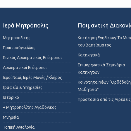
Ιερά Μητρόπολις
Ποιμαντική Διακονί
Μητροπολίτης
Κατήχηση Ενηλίκων/ Το Μυ
του Βαπτίσματος
Πρωτοσύγκελλος
Κατηχητικά
Γενικός Αρχιερατικός Επίτροπος
Επιμορφωτικά Σεμινάρια
Αρχιερατικοί Επίτροποι
Κατηχητών
Ιεροί Ναοί, Ιερές Μονές / Κλήρος
Κοινότητα Νέων “Ορθόδοξη
Γραφεία & Υπηρεσίες
Μαθητεία”
Ιστορικό
Προστασία από τις Αιρέσεις
+ Μητροπολίτης Αγαθόνικος
Μνημεία
Τοπική Αγιολογία