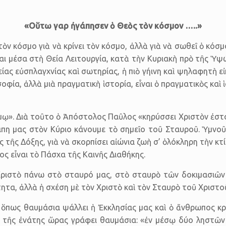
«Οὕτω γαρ ἠγάπησεν ὁ Θεὸς τὸν κόσμον …..»
ὸν κόσμο γιὰ νὰ κρίνει τὸν κόσμο, ἀλλὰ γιὰ νὰ σωθεῖ ὁ κόσμ
αι μέσα στὴ Θεία Λειτουργία, κατὰ τὴν Κυριακὴ πρὸ τῆς Ὑψώ
είας εὐσπλαγχνίας καὶ σωτηρίας, ἡ πιὸ γήινη καὶ ψηλαφητὴ 
οσοφία, ἀλλὰ μιὰ πραγματικὴ ἱστορία, εἶναι ὁ πραγματικὸς κα
μῳ». Διὰ τοῦτο ὁ Ἀπόστολος Παῦλος «κηρύσσει Χριστὸν ἐστ
άπη μας στὸν Κύριο κάνουμε τὸ σημεῖο τοῦ Σταυροῦ. Ὑμνοῦ
 τῆς Δόξης, γιὰ νὰ σκορπίσει αἰώνια ζωὴ σ’ ὁλόκληρη τὴν κτί
τος εἶναι τὸ Πάσχα τῆς Καινῆς Διαθήκης.
ριστὸ πάνω στὸ σταυρό μας, στὸ σταυρὸ τῶν δοκιμασιῶν κ
τα, ἀλλὰ ἡ σχέση μὲ τὸν Χριστὸ καὶ τὸν Σταυρὸ τοῦ Χριστο
ς, ὅπως θαυμάσια ψάλλει ἡ Ἐκκλησίας μας καὶ ὁ ἄνθρωπος κ
 τῆς ἐνάτης ὥρας γράφει θαυμάσια: «ἐν μέσῳ δύο ληστῶν