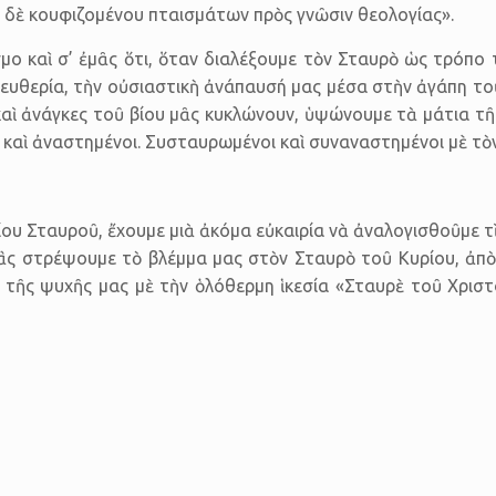
ῦ δὲ κουφιζομένου πταισμάτων πρὸς γνῶσιν θεολογίας».
όσμο καὶ σ’ ἐμᾶς ὅτι, ὅταν διαλέξουμε τὸν Σταυρὸ ὡς τρόπο
λευθερία, τὴν οὐσιαστικὴ ἀνάπαυσή μας μέσα στὴν ἀγάπη τ
 καὶ ἀνάγκες τοῦ βίου μᾶς κυκλώνουν, ὑψώνουμε τὰ μάτια τ
 καὶ ἀναστημένοι. Συσταυρωμένοι καὶ συναναστημένοι μὲ τὸν
 Σταυροῦ, ἔχουμε μιὰ ἀκόμα εὐκαιρία νὰ ἀναλογισθοῦμε τὶς
ἂς στρέψουμε τὸ βλέμμα μας στὸν Σταυρὸ τοῦ Κυρίου, ἀπὸ 
τῆς ψυχῆς μας μὲ τὴν ὁλόθερμη ἱκεσία «Σταυρὲ τοῦ Χριστ