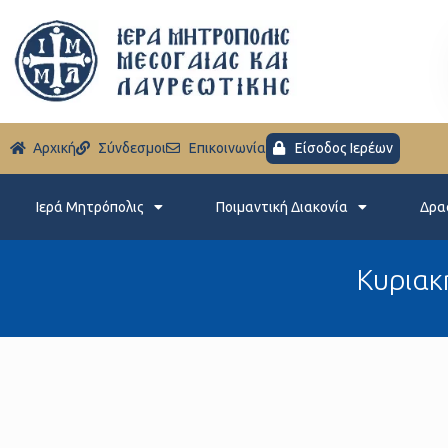
Aρχική
Σύνδεσμοι
Eπικοινωνία
Είσοδος Ιερέων
Ιερά Μητρόπολις
Ποιμαντική Διακονία
Δρα
Κυριακή