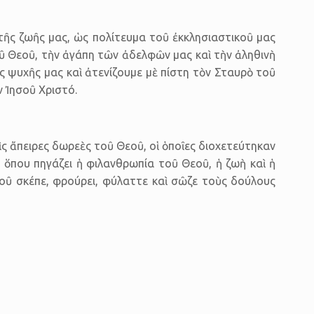
 τῆς ζωῆς μας, ὡς πολίτευμα τοῦ ἐκκλησιαστικοῦ μας
οῦ Θεοῦ, τὴν ἀγάπη τῶν ἀδελφῶν μας καὶ τὴν ἀληθινὴ
ῆς ψυχῆς μας καὶ ἀτενίζουμε μὲ πίστη τὸν Σταυρὸ τοῦ
 Ἰησοῦ Χριστό.
 ἄπειρες δωρεὲς τοῦ Θεοῦ, οἱ ὁποῖες διοχετεύτηκαν
ὅπου πηγάζει ἡ φιλανθρωπία τοῦ Θεοῦ, ἡ ζωὴ καὶ ἡ
οῦ σκέπε, φρούρει, φύλαττε καὶ σῶζε τοὺς δούλους