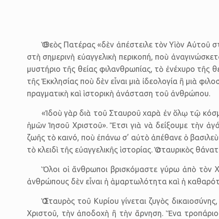
Ὁ Θεὸς Πατέρας «δὲν ἀπέστειλε τὸν Υἱὸν Αὐτοῦ στ
στὴ σημερινὴ εὐαγγελικὴ περικοπή, ποὺ ἀναγινώσκετ
μυστήριο τῆς θείας φιλανθρωπίας, τὸ ἐνέχυρο τῆς θ
τῆς Ἐκκλησίας ποὺ δὲν εἶναι μιὰ ἰδεολογία ἢ μιὰ φιλ
πραγματικὴ καὶ ἱστορικὴ ἀνάσταση τοῦ ἀνθρώπου.
«Ἰδοὺ γὰρ διὰ τοῦ Σταυροῦ χαρὰ ἐν ὅλῳ τῷ κόσ
ἡμῶν Ἰησοῦ Χριστοῦ». Ἔτσι γιὰ νὰ δείξουμε τὴν ἀγ
ζωῆς τὸ καινό, ποὺ ἐπάνω σ’ αὐτὸ ἀπέθανε ὁ βασιλεὺς
τὸ κλειδὶ τῆς εὐαγγελικῆς ἱστορίας. Ὁ σταυρικὸς θάνα
Ὅλοι οἱ ἄνθρωποι βρισκόμαστε γύρω ἀπὸ τὸν Χ
ἀνθρώπους δὲν εἶναι ἡ ἁμαρτωλότητα καὶ ἡ καθαρότη
Ὁ Σταυρὸς τοῦ Κυρίου γίνεται ζυγὸς δικαιοσύνη
Χριστοῦ, τὴν ἀποδοχὴ ἢ τὴν ἄρνηση. Ἕνα τροπάριο