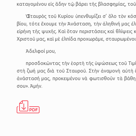
καταγομένου εἰς ἅδην τῷ βάρει τῆς βλασφημίας, το
Ὁ Σταυρὸς τοῦ Κυρίου ὑπενθυμίζει σ’ ὅλο τὸν κ
βίου, τότε ἔχουμε τὴν Ἀνάσταση, τὴν ἀληθινή μας ἐ
εἰρήνη τῆς ψυχῆς. Καὶ ὅταν περιστάσεις καὶ θλίψεις
Χριστοῦ μας, καὶ μὲ ἐλπίδα προχωρᾶμε, σταυρωμένοι
Ἀδελφοί μου,
προσδοκῶντας τὴν ἑορτὴ τῆς ὑψώσεως τοῦ Τιμίου
στὴ ζωή μας διὰ τοῦ Σταυροῦ. Στὴν ἀναμονὴ αὐτὴ 
ἀνάστασή μας, προκειμένου νὰ φωτισθοῦν τὰ βάθη 
σου». Ἀμήν.