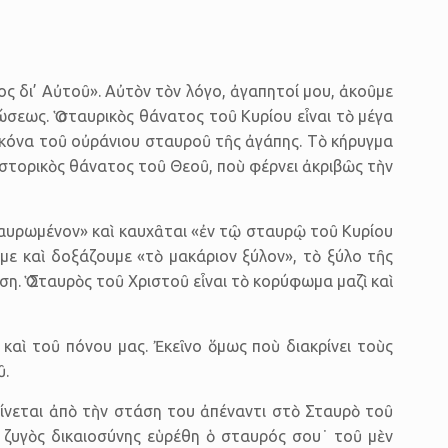
ος δι’ Αὐτοῦ». Αὐτὸν τὸν λόγο, ἀγαπητοί μου, ἀκοῦμε
σεως. Ὁ σταυρικὸς θάνατος τοῦ Κυρίου εἶναι τὸ μέγα
εἰκόνα τοῦ οὐράνιου σταυροῦ τῆς ἀγάπης. Τὸ κήρυγμα
ὶ ἱστορικὸς θάνατος τοῦ Θεοῦ, ποὺ φέρνει ἀκριβῶς τὴν
αυρωμένον» καὶ καυχᾶται «ἐν τῷ σταυρῷ τοῦ Κυρίου
με καὶ δοξάζουμε «τὸ μακάριον ξύλον», τὸ ξύλο τῆς
ση. Ὁ Σταυρὸς τοῦ Χριστοῦ εἶναι τὸ κορύφωμα μαζὶ καὶ
αὶ τοῦ πόνου μας. Ἐκεῖνο ὅμως ποὺ διακρίνει τοὺς
ῦ.
ρίνεται ἀπὸ τὴν στάση του ἀπέναντι στὸ Σταυρὸ τοῦ
 ζυγὸς δικαιοσύνης εὑρέθη ὁ σταυρός σου˙ τοῦ μὲν