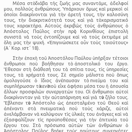
Μέσα στὸ διάβα τῆς ζωῆς μας συναντᾶμε, ἀδελφοί
μου, πολλοὺς ἀνθρώπους. Ὑπάρχουν ὅμως καὶ μερικοὶ οἱ
ὁποῖοι διακρίνονται γιὰ τὴν ἀρετή τους, τὴν καλοσύνη
τους, τὴν διακριτικότητά τους καὶ γιὰ τὸ χαρισματικό
τους χαρακτῆρα. Αὐτοὺς ἀκριβῶς τοὺς ἀνθρώπους ὁ
Ἀπόστολος Παῦλος στὴν πρὸς Κορινθίους ἐπιστολὴ
συνιστᾶ νὰ τοὺς ἐντοπίζουμε καὶ νὰ τοὺς ἐκτιμᾶμε μὲ
ὅλη μας τὴν ψυχή. «Ἐπιγινώσκετε οὖν τοὺς τοιούτους»
(Α΄ Κορ. ιστ΄ 18).
Στὴν ἐποχὴ τοῦ Ἀποστόλου Παύλου ὑπῆρξαν τέτοιοι
ἄνθρωποι ποὺ βοήθησαν τὸ ἀποστολικό του ἔργο.
Ἔθεσαν στὴ διάθεσή του τὰ σπίτια τους, τὶς ὑπηρεσίες
τους, τὰ χρήματά τους. Σὲ σημεῖο μάλιστα ποὺ ὅπως
ὁμολογοῦσε ὁ ἴδιος ἀνέπαυσαν τὸ πνεῦμα του καὶ
συμπλήρωσαν τὸ κενὸ ποὺ εἶχε ἀφήσει μέσα του ἡ ἀπουσία
ἄλλων προσφιλῶν συνεργατῶν του. Οἱ ἄνθρωποι αὐτοὶ
διακρίνονταν γιὰ τὴν αὐταπάρνηση καὶ γιὰ τὸν ζῆλο τους.
Ἔβλεπαν τὸν Ἀπόστολο ὡς ἀπεσταλμένο τοῦ Θεοῦ καὶ
ἀπέναντι στὰ πνευματικὰ ποὺ τοὺς χάριζε, αὐτοὶ
ἀνελάμβαναν νὰ καλύψουν τὶς ὑλικές του ἀνάγκες καὶ νὰ
ἐξασφαλίζουν τὶς προϋποθέσεις γιὰ τὴν ἐπιτυχία τοῦ
ἔργου του. Στὰ πρόσωπα αὐτῶν τῶν ἀνθρώπων ὁ
Ἀπόστολος Παῦλος βρῆκε τοὺς πρώτους συνεργάτες