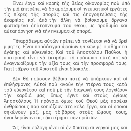
Εἶναι ἔργο καὶ καρπὸς τῆς θείας οἰκονομίας ποὺ ἀπὸ
τὴν μιὰ ἐπιτρέπει νὰ δοκιμάζουμε οἱ πνευματικοὶ ἐργάτες
τὶς πίκρες τῆς σπορᾶς καὶ τὶς ἀπογοητεύσεις τῆς
ἀκαρπίας καὶ ἀπὸ τὴν ἄλλη νὰ βρίσκουμε ὅργανα
φωτισμένα ἀπὸ τὸ πνεῦμα τοῦ Θεοῦ, μὲ προθυμία καὶ
αὐταπάρνηση γιὰ τὴν πνευματικὴ σπορά.
Τὸ παράδειγμα αὐτῶν πρέπει νὰ τονίζεται γιὰ νὰ βρεῖ
μιμητές. Εἶναι παράδειγμα ὡραίων ψυχῶν μὲ αἰσθήματα
ἀγάπης καὶ εὐγενείας. Καὶ τοῦ Ἀποστόλου Παύλου ἡ
προτροπὴ εἶναι νὰ ἐκτιμᾶμε τὰ πρόσωπα αὐτὰ καὶ νὰ
ἀναγνωρίζουμε τὴν ἀξία τους καὶ τὴν προσφορά τους.
Γιατὶ τὸ ἔργο τοῦ Χριστοῦ εἶναι δύσκολο.
Δὲν θὰ παύσουν βέβαια ποτὲ νὰ ὑπάρχουν καὶ οἱ
ἐπιλήσμονες. Αὐτοὶ ποὺ κινοῦν τὴν πτέρνα τους κατὰ
τοῦ εὐεργέτου καὶ ποὺ μὲ τὴν διαγωγή τους λογχίζουν
τὴν καρδιά μας, ὅπως ἔγινε καὶ στοὺς ἁγίους
Ἀποστόλους. Ἡ πρόνοια ὅμως τοῦ Θεοῦ μᾶς παρέχει
ἀνθρώπους ποὺ κοπιάζουν στὰ καλὰ ἔργα, καὶ οἱ ὁποῖοι
σηκώνουν μαζί μας τὸ βάρος στοὺς ὥμους τους,
ἀναπληρώνοντας τὸ ὑστέρημα τῶν πρώτων.
Ἂς εἶναι εὐλογημένοι οἱ ἐν Χριστῷ συνεργοί μας καὶ