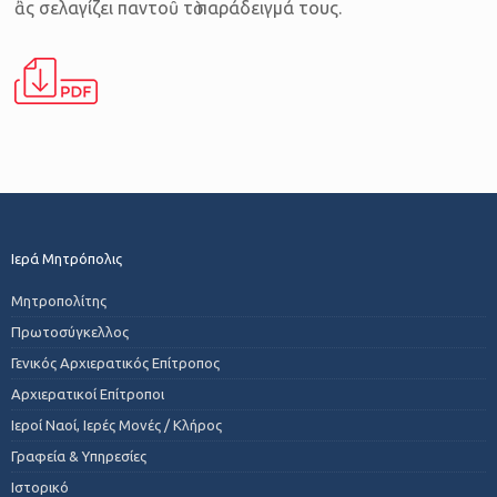
ἂς σελαγίζει παντοῦ τὸ παράδειγμά τους.
Ιερά Μητρόπολις
Μητροπολίτης
Πρωτοσύγκελλος
Γενικός Αρχιερατικός Επίτροπος
Αρχιερατικοί Επίτροποι
Ιεροί Ναοί, Ιερές Μονές / Κλήρος
Γραφεία & Υπηρεσίες
Ιστορικό