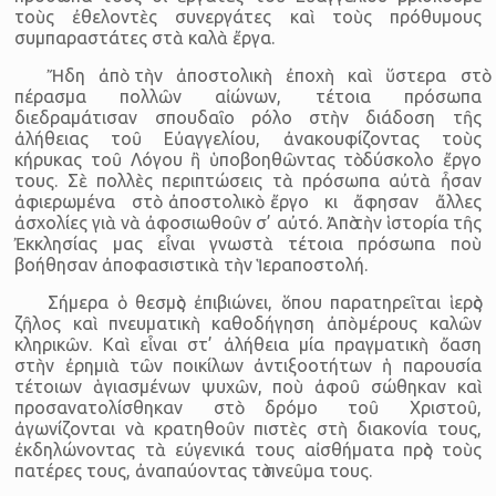
τοὺς ἐθελοντὲς συνεργάτες καὶ τοὺς πρόθυμους
συμπαραστάτες στὰ καλὰ ἔργα.
Ἤδη ἀπὸ τὴν ἀποστολικὴ ἐποχὴ καὶ ὕστερα στὸ
πέρασμα πολλῶν αἰώνων, τέτοια πρόσωπα
διεδραμάτισαν σπουδαῖο ρόλο στὴν διάδοση τῆς
ἀλήθειας τοῦ Εὐαγγελίου, ἀνακουφίζοντας τοὺς
κήρυκας τοῦ Λόγου ἢ ὑποβοηθῶντας τὸ δύσκολο ἔργο
τους. Σὲ πολλὲς περιπτώσεις τὰ πρόσωπα αὐτὰ ἦσαν
ἀφιερωμένα στὸ ἀποστολικὸ ἔργο κι ἄφησαν ἄλλες
ἀσχολίες γιὰ νὰ ἀφοσιωθοῦν σ’ αὐτό. Ἀπὸ τὴν ἱστορία τῆς
Ἐκκλησίας μας εἶναι γνωστὰ τέτοια πρόσωπα ποὺ
βοήθησαν ἀποφασιστικὰ τὴν Ἱεραποστολή.
Σήμερα ὁ θεσμὸς ἐπιβιώνει, ὅπου παρατηρεῖται ἱερὸς
ζῆλος καὶ πνευματικὴ καθοδήγηση ἀπὸ μέρους καλῶν
κληρικῶν. Καὶ εἶναι στ’ ἀλήθεια μία πραγματικὴ ὄαση
στὴν ἐρημιὰ τῶν ποικίλων ἀντιξοοτήτων ἡ παρουσία
τέτοιων ἁγιασμένων ψυχῶν, ποὺ ἀφοῦ σώθηκαν καὶ
προσανατολίσθηκαν στὸ δρόμο τοῦ Χριστοῦ,
ἀγωνίζονται νὰ κρατηθοῦν πιστὲς στὴ διακονία τους,
ἐκδηλώνοντας τὰ εὐγενικά τους αἰσθήματα πρὸς τοὺς
πατέρες τους, ἀναπαύοντας τὸ πνεῦμα τους.