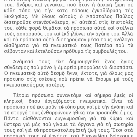
του, ἄνδρες καὶ γυναῖκες, ποὺ ἦταν ἡ ἀρχικὴ ζύμη σὲ
κάθε τόπο γιὰ τὴν κατὰ τόπους ἐγκαθίδρυση τῆς
Ἐκκλησίας. Μὲ ὅλους αὐτοὺς ὁ Ἀπόστολος Παῦλος
διατηροῦσε στενὸ σύνδεσμο, γι’ αὐτὸ καὶ στὶς ἐπιστολές
του, κάθε φορὰ θυμᾶται τὰ πρόσωπα αὐτὰ καὶ στέλνει
τοὺς ἀσπασμούς του καὶ ἐκδηλώνει τὴν ἀγάπη του. Ἀλλὰ
καὶ τὰ πρόσωπα αὐτὰ διατηροῦσαν μέσα τους ἀνάλογα
αἰσθήματα γιὰ τὸν πνευματικό τους Πατέρα ποὺ τὸν
σέβονταν καὶ ἐκτελοῦσαν πρόθυμα τὶς συμβουλές του.
Ἀνάμεσά τους εἶχε δημιουργηθεῖ ἕνας ἅγιος
σύνδεσμος ποὺ μόνο ἡ ἁμαρτία μποροῦσε νὰ διασπάσει.
Ὁ πνευματικὸς αὐτὸς δεσμὸς ἔγινε, ἔκτοτε, γιὰ ὅλους μας
πρότυπο στὶς σχέσεις ποὺ πρέπει νὰ ἔχουμε μὲ τοὺς
πνευματικούς μας πατέρες.
Τέτοια πρόσωπα συναντᾶμε καὶ σήμερα ἐμεῖς οἱ
κληρικοί, ὅπου ἐργαζόμαστε πνευματικά. Εἶναι τὰ
πρόσωπα ποὺ ἐκτιμοῦν τὸν κόπο μας καὶ μὲ τὴν ἀγάπη καὶ
τὴ στοργή τους ἐνθαρρύνουν ἠθικὰ τὴν προσπάθειά μας.
Πάντα αἰσθάνονται εὐγνωμοσύνη γιὰ τὸν Κύριο καὶ
ὕστερα γιὰ μᾶς ποὺ γίναμε τὰ ὄργανα γιὰ τὴ σωτηρία
τους καὶ γιὰ τὸν προσανατολισμὸ στὴ ζωή τους. Ἔτσι στὰ
πρόσωπά τους οἱ ἐργάτες τοῦ Εὐαγγελίου βρίσκουμε