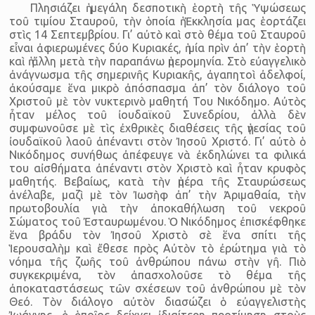
Πλησιάζει ἡ μεγάλη δεσποτικὴ ἑορτὴ τῆς Ὑψώσεως
τοῦ τιμίου Σταυροῦ, τὴν ὁποία ἡ Ἐκκλησία μας ἑορτάζει
στὶς 14 Σεπτεμβρίου. Γι’ αὐτὸ καὶ στὸ θέμα τοῦ Σταυροῦ
εἶναι ἀφιερωμένες δύο Κυριακές, ἡ μία πρὶν ἀπ’ τὴν ἑορτὴ
καὶ ἡ ἄλλη μετὰ τὴν παραπάνω ἡμερομηνία. Στὸ εὐαγγελικὸ
ἀνάγνωσμα τῆς σημερινῆς Κυριακῆς, ἀγαπητοὶ ἀδελφοί,
ἀκούσαμε ἕνα μικρὸ ἀπόσπασμα ἀπ’ τὸν διάλογο τοῦ
Χριστοῦ μὲ τὸν νυκτερινὸ μαθητή Του Νικόδημο. Αὐτὸς
ἦταν μέλος τοῦ ἰουδαϊκοῦ Συνεδρίου, ἀλλὰ δὲν
συμφωνοῦσε μὲ τὶς ἐχθρικὲς διαθέσεις τῆς ἡγεσίας τοῦ
ἰουδαϊκοῦ λαοῦ ἀπέναντι στὸν Ἰησοῦ Χριστό. Γι’ αὐτὸ ὁ
Νικόδημος συνήθως ἀπέφευγε νὰ ἐκδηλώνει τα φιλικά
του αἰσθήματα ἀπέναντι στὸν Χριστὸ καὶ ἦταν κρυφὸς
μαθητής. Βεβαίως, κατὰ τὴν ἡμέρα τῆς Σταυρώσεως
ἀνέλαβε, μαζὶ μὲ τὸν Ἰωσὴφ ἀπ’ τὴν Ἀριμαθαία, τὴν
πρωτοβουλία γιὰ τὴν ἀποκαθήλωση τοῦ νεκροῦ
Σώματος τοῦ Ἐσταυρωμένου. Ὁ Νικόδημος ἐπισκέφθηκε
ἕνα βράδυ τὸν Ἰησοῦ Χριστὸ σὲ ἕνα σπίτι τῆς
Ἱερουσαλὴμ καὶ ἔθεσε πρὸς Αὐτὸν τὸ ἐρώτημα γιὰ τὸ
νόημα τῆς ζωῆς τοῦ ἀνθρώπου πάνω στὴν γῆ. Πιὸ
συγκεκριμένα, τὸν ἀπασχολοῦσε τὸ θέμα τῆς
ἀποκαταστάσεως τῶν σχέσεων τοῦ ἀνθρώπου μὲ τὸν
Θεό. Τὸν διάλογο αὐτὸν διασώζει ὁ εὐαγγελιστὴς
Ἰωάννης, ὁ ὁποῖος δείχνει ἰδιαίτερη προτίμηση στοὺς