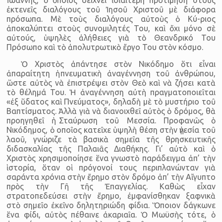
ἐκτενεῖς διαλόγους τοῦ Ἰησοῦ Χριστοῦ μὲ διάφορα
πρόσωπα. Μὲ τοὺς διαλόγους αὐτοὺς ὁ Κύ-ριος
ἀποκαλύπτει στοὺς συνομιλητές Του, καὶ ὄχι μόνο σὲ
αὐτούς, ὑψηλὲς ἀλήθειες γιὰ τὸ Θεανδρικό Του
Πρόσωπο καὶ τὸ ἀπολυτρωτικὸ ἔργο Του στὸν κόσμο.
Ὁ Χριστὸς ἀπάντησε στὸν Νικόδημο ὅτι εἶναι
ἀπαραίτητη ἡ πνευματικὴ ἀναγέννηση τοῦ ἀνθρώπου,
ὥστε αὐτὸς νὰ ἐπιστρέψει στὸν Θεὸ καὶ νὰ ζήσει κατὰ
τὸ θέλημά Του. Ἡ ἀναγέννηση αὐτὴ πραγματοποιεῖται
«ἐξ ὕδατος καὶ Πνεύματος», δηλαδὴ μὲ τὸ μυστήριο τοῦ
Βαπτίσματος. Ἀλλὰ γιὰ νὰ διανοιχθεῖ αὐτὸς ὁ δρόμος, θὰ
προηγηθεῖ ἡ Σταύρωση τοῦ Μεσσία. Προφανῶς ὁ
Νικόδημος, ὁ οποῖος κατεῖχε ὑψηλὴ θέση στὴν ἡγεσία τοῦ
λαοῦ, γνώριζε τὰ βασικὰ σημεῖα τῆς θρησκευτικῆς
διδασκαλίας τῆς Παλαιᾶς Διαθήκης. Γι’ αὐτὸ καὶ ὁ
Χριστὸς χρησιμοποίησε ἕνα γνωστὸ παράδειγμα ἀπ’ τὴν
ἱστορία, ὅταν οἱ πρόγονοί τους περιπλανώνταν γιὰ
σαράντα χρόνια στὴν ἔρημο στὸν δρόμο ἀπ’ τὴν Αἴγυπτο
πρὸς τὴν Γῆ τῆς Ἐπαγγελίας. Καθὼς εἶχαν
στρατοπεδεύσει στὴν ἔρημο, ἐμφανίσθηκαν ξαφνικὰ
στὸ σημεῖο ἐκεῖνο δηλητηριώδη φίδια. Ὅποιον δάγκωνε
ἕνα φίδι, αὐτὸς πέθαινε ἀκαριαῖα. Ὁ Μωϋσὴς τότε, ὁ