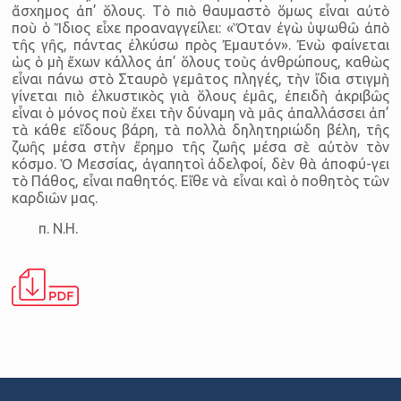
ἄσχημος ἀπ’ ὅλους. Τὸ πιὸ θαυμαστὸ ὅμως εἶναι αὐτὸ
ποὺ ὁ Ἴδιος εἶχε προαναγγείλει: «Ὅταν ἐγὼ ὑψωθῶ ἀπὸ
τῆς γῆς, πάντας ἐλκύσω πρὸς Ἐμαυτόν». Ἐνὼ φαίνεται
ὡς ὁ μὴ ἔχων κάλλος ἀπ’ ὅλους τοὺς ἀνθρώπους, καθὼς
εἶναι πάνω στὸ Σταυρὸ γεμᾶτος πληγές, τὴν ἴδια στιγμὴ
γίνεται πιὸ ἐλκυστικὸς γιὰ ὅλους ἐμᾶς, ἐπειδὴ ἀκριβῶς
εἶναι ὁ μόνος ποὺ ἔχει τὴν δύναμη νὰ μᾶς ἀπαλλάσσει ἀπ’
τὰ κάθε εἴδους βάρη, τὰ πολλὰ δηλητηριώδη βέλη, τῆς
ζωῆς μέσα στὴν ἔρημο τῆς ζωῆς μέσα σὲ αὐτὸν τὸν
κόσμο. Ὁ Μεσσίας, ἀγαπητοὶ ἀδελφοί, δὲν θὰ ἀποφύ-γει
τὸ Πάθος, εἶναι παθητός. Εἴθε νὰ εἶναι καὶ ὁ ποθητὸς τῶν
καρδιῶν μας.
π. Ν.Η.