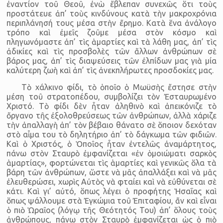
ἐναντίον τοῦ Θεοῦ, ἐνὼ ἔβλεπαν συνεχῶς ὅτι τοὺς
προστάτευε ἀπ’ τοὺς κινδύνους κατὰ τὴν μακροχρόνια
περιπλάνησή τους μέσα στὴν ἔρημο. Κατὰ ἕνα ἀνάλογο
τρόπο καὶ ἐμεῖς ζοῦμε μέσα στὸν κόσμο καὶ
πληγωνόμαστε ἀπ’ τὶς ἁμαρτίες καὶ τὰ λάθη μας, ἀπ’ τὶς
ἀδικίες καὶ τὶς προσβολὲς τῶν ἄλλων ἀνθρώπων σὲ
βάρος μας, ἀπ’ τὶς διαψεύσεις τῶν ἐλπίδων μας γιὰ μία
καλύτερη ζωὴ καὶ ἀπ’ τὶς ἀνεκπλήρωτες προσδοκίες μας.
Τὸ χάλκινο φίδι, τὸ ὁποῖο ὁ Μωϋσὴς ἔστησε στὴν
μέση τοῦ στρατοπέδου, συμβολίζει τὸν Ἐσταυρωμένο
Χριστό. Τὸ φίδι δὲν ἦταν ἀληθινὸ καὶ ἀπεικόνιζε τὸ
ὄργανο τῆς ἐξολοθρεύσεως τῶν ἀνθρώπων, ἀλλὰ χάριζε
τὴν ἀπαλλαγὴ ἀπ’ τὸν βέβαιο θάνατο σὲ ὅποιον δεχόταν
στὸ αἶμα του τὸ δηλητήριο ἀπ’ τὸ δάγκωμα τῶν φιδιῶν.
Καὶ ὁ Χριστός, ὁ Ὁποῖος ἦταν ἐντελῶς ἀναμάρτητος,
πάνω στὸν Σταυρὸ ἐμφανίζεται «ἐν ὁμοιώματι σαρκὸς
ἁμαρτίας», φορτώνεται τὶς ἁμαρτίες καὶ γενικῶς ὅλα τὰ
βάρη τῶν ἀνθρώπων, ὥστε νὰ μᾶς ἀπαλλάξει καὶ νὰ μᾶς
ἐλευθερώσει, χωρὶς Αὐτὸς νὰ φταίει καὶ νὰ εὐθύνεται σὲ
κάτι. Καὶ γι’ αὐτό, ὅπως λέγει ὁ προφήτης Ἡσαΐας καὶ
ὅπως ψάλλουμε στὰ Ἐγκώμια τοῦ Ἐπιταφίου, ἄν καὶ εἶναι
ὁ πιὸ Ὡραῖος (λόγῳ τῆς Θεότητός Του) ἀπ’ ὅλους τοὺς
ἀνθρώπους, πάνω στὸν Σταυρὸ ἐμφανίζεται ὡς ὁ πιὸ