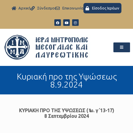
Aρχική
Σύνδεσμοι
Eπικοινωνία
Είσοδος Ιερέων
Kυριακή προ της Υψώσεως
8.9.2024
ΚΥΡΙΑΚΗ ΠΡΟ ΤΗΣ ΥΨΩΣΕΩΣ ( Ἰω. γ΄13-17)
8 Σεπτεμβρίου 2024