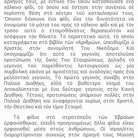
ἀρχηγός τους, μὲ ἐντολὴ τοῦ Θεοῦ κατασκεύασε ἕνα
χάλκινο φίδι, τὸ ὁποῖο καὶ ἔστησε στὴν συνέχεια σὲ
περίοπτη θέση στὸ κέντρο τοῦ καταυλισμοῦ τους.
Ὅποιον δάγκωνε ἕνα φίδι, εἶχε τὴν δυνατότητα νὰ
ἀνυψώσει τὰ μάτια του πρὸς τὸ χάλκινο φίδι καὶ μὲ τὸν
τρόπο αὐτὸ ὁ ἑτοιμοθάνατος θεραπευόταν καὶ
ἀπέφευγε τὸν θάνατο. Τὸ περιστατικὸ αὐτό, τὸ ὁποῖο
καταγράφεται στὸ βιβλίο τῶν «Ἀριθμῶν», ὑπενθυμίζει ὁ
Χριστὸς στὸν συνομιλητή Του Νικόδημο. Καὶ
ὑπογραμμίζει ὅτι αὐτὸ τὸ γεγονὸς ἀποτελοῦσε
προτύπωση τῆς δικῆς Του Σταυρώσεως. Δηλαδὴ τὸ
γεγονὸς τοῦ παρελθόντος λειτουργοῦσε ὡς μία
συμβολικὴ εἰκόνα μὲ ὁμοιότητες καὶ ἀναλογίες πρὸς ἕνα
μελλοντικὸ γεγονός. Τὸ πρῶτο γεγονὸς συνέβη στὴν
Παλαιὰ Διαθήκη, ἀλλὰ τὸ βαθύτερο νόημά του
ἀποκαλύπτεται μὲ ἕνα δεύτερο γεγονὸς στὴν Καινὴ
Διαθήκη. Τέτοιες προτυπώσεις ὑπάρχουν πολλὲς στὴν
Παλαιὰ Διαθήκη καὶ ἀναφέρονται κυρίως στὸν Χριστό,
τὴν Θεοτόκο καὶ τὸν τίμιο Σταυρό.
Τὰ φίδια στὸ στρατόπεδο τῶν Ἐβραίων
ἐμφανίσθηκαν, ἐπειδὴ προηγουμένως ἄλλα φίδια εἶχαν
ἐμφανισθεῖ μέσα στοὺς ἀνθρώπους. Οἰ ἰσραηλίτες
διαμαρτύρονταν συνεχῶς στὸν ἀρχηγό τους Μωϋσὴ