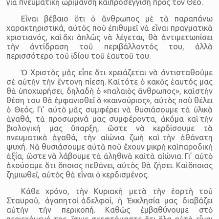
γιὰ πνευματικὴ ὡρίμανση καὶ προσέγγιση πρὸς τὸν Θεό.
Εἶναι βέβαιο ὅτι ὁ ἄνθρωπος μὲ τὰ παραπάνω
χαρακτηριστικά, αὐτὸς ποὺ ἐπιθυμεῖ νὰ εἶναι πραγματικὰ
χριστιανός, καὶ ὄχι ἁπλῶς νὰ λέγεται, θὰ ἀντιμετωπίσει
τὴν ἀντίδραση τοῦ περιβάλλοντός του, ἀλλὰ
περισσότερο τοῦ ἰδίου τοῦ ἑαυτοῦ του.
Ὁ Χριστὸς μᾶς εἶπε ὅτι χρειάζεται νὰ ἀντισταθοῦμε
σὲ αὐτὴν τὴν ἔντονη πίεση. Καὶ τότε ὁ κακὸς ἑαυτός μας
θὰ ὑποχωρήσει, δηλαδὴ ὁ «παλαιὸς ἄνθρωπος», καὶ στὴν
θέση του θὰ ἐμφανισθεῖ ὁ «καινούριος», αὐτὸς ποὺ θέλει
ὁ Θεός. Γι’ αὐτὸ μᾶς συμφέρει νὰ θυσιάσουμε τὰ ὑλικὰ
ἀγαθά, τὰ προσωρινά μας συμφέροντα, ἀκόμα καὶ τὴν
βιολογική μας ὕπαρξη, ὥστε νὰ κερδίσουμε τὰ
πνευματικὰ ἀγαθά, τὴν αἰώνια ζωὴ καὶ τὴν ἀθάνατη
ψυχή. Νὰ θυσιάσουμε αὐτὰ ποὺ ἔχουν μικρὴ καὶ παροδικὴ
ἀξία, ὥστε νὰ λάβουμε τὰ ἀληθινὰ καὶ τὰ αἰώνια. Γι’ αὐτὸ
ἀκούσαμε ὅτι ὅποιος πεθάνει, αὐτὸς θὰ ζήσει. Καὶ ὅποιος
ζημιωθεῖ, αὐτὸς θὰ εἶναι ὁ κερδισμένος.
Κάθε χρόνο, τὴν Κυριακὴ μετὰ τὴν ἑορτὴ τοῦ
Σταυροῦ, ἀγαπητοὶ ἀδελφοί, ἡ Ἐκκλησία μας διαβάζει
αὐτὴν τὴν περικοπή. Καθὼς ἐμβαθύνουμε στὸ
περιεχόμενό της, ἴσως σκεφτόμαστε ὅτι ὅλα αὐτὰ εἶναι