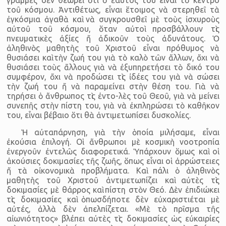
τοῦ κόσμου. Ἀντιθέτως, εἶναι ἕτοιμος νὰ στερηθεῖ τὰ
ἐγκόσμια ἀγαθὰ καὶ νὰ συγκρουσθεῖ μὲ τοὺς ἰσχυροὺς
αὐτοῦ τοῦ κόσμου, ὅταν αὐτοὶ προσβάλλουν τὶς
πνευματικὲς ἀξίες ἤ ἀδικοῦν τοὺς ἀδυνάτους. Ὁ
ἀληθινὸς μαθητὴς τοῦ Χριστοῦ εἶναι πρόθυμος νὰ
θυσιάσει καὶ τὴν ζωή του γιὰ τὸ καλὸ τῶν ἄλλων, ὄχι νὰ
θυσιάσει τοὺς ἄλλους γιὰ νὰ ἐξυπηρετήσει τὸ δικό του
συμφέρον, ὄχι νὰ προδώσει τὶς ἰδέες του γιὰ νὰ σώσει
τὴν ζωή του ἤ νὰ παραμείνει στὴν θέση του. Γιὰ νὰ
τηρήσει ὁ ἄνθρωπος τὶς ἐντο-λὲς τοῦ Θεοῦ, γιὰ νὰ μείνει
συνεπῆς στὴν πίστη του, γιὰ νὰ ἐκπληρώσει τὸ καθῆκον
του, εἶναι βέβαιο ὅτι θὰ ἀντιμετωπίσει δυσκολίες.
Ἡ αὐταπάρνηση, γιὰ τὴν ὁποία μιλήσαμε, εἶναι
ἐκούσια ἐπιλογή. Οἱ ἄνθρωποι μὲ κοσμικὴ νοοτροπία
ἐνεργοῦν ἐντελῶς διαφορετικά. Ὑπάρχουν ὅμως καὶ οἱ
ἀκούσιες δοκιμασίες τῆς ζωῆς, ὅπως εἶναι οἱ ἀρρώστειες
ἤ τὰ οἰκονομικὰ προβλήματα. Καὶ πάλι ὁ ἀληθινὸς
μαθητὴς τοῦ Χριστοῦ ἀντιμετωπίζει καὶ αὐτὲς τὶς
δοκιμασίες μὲ θάρρος καὶ πίστη στὸν Θεό. Δὲν ἐπιδιώκει
τὶς δοκιμασίες καὶ ὁπωσδήποτε δὲν εὐχαριστιέται μὲ
αὐτές, ἀλλὰ δὲν ἀπελπίζεται. «Μὲ τὸ πρῖσμα τῆς
αἰωνιότητος» βλέπει αὐτὲς τὶς δοκιμασίες ὡς εὐκαιρίες