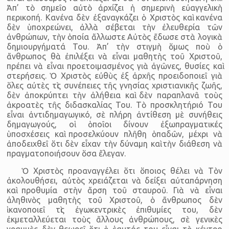
Ἀπ’ τὸ σημεῖο αὐτὸ ἀρχίζει ἡ σημερινὴ εὐαγγελικὴ
περικοπή. Κανένα δὲν ἐξαναγκάζει ὁ Χριστὸς καὶ κανένα
δὲν ὑποχρεώνει, ἀλλὰ σέβεται τὴν ἐλευθερία τῶν
ἀνθρώπων, τὴν ὁποία ἄλλωστε Αὐτὸς ἔδωσε στὰ λογικὰ
δημιουργήματά Του. Ἀπ’ τὴν στιγμὴ ὅμως ποὺ ὁ
ἄνθρωπος θὰ ἐπιλέξει νὰ εἶναι μαθητὴς τοῦ Χριστοῦ,
πρέπει νὰ εἶναι προετοιμασμένος γιὰ ἀγῶνες, θυσίες καὶ
στερήσεις. Ὁ Χριστὸς εὐθὺς ἐξ ἀρχῆς προειδοποιεῖ γιὰ
ὅλες αὐτὲς τὶς συνέπειες τῆς γνησίας χριστιανικῆς ζωῆς,
δὲν ἀποκρύπτει τὴν ἀλήθεια καὶ δὲν παραπλανᾶ τοὺς
ἀκροατὲς τῆς διδασκαλίας Του. Τὸ προσκλητήριό Του
εἶναι ἀντιδημαγωγικό, σὲ πλήρη ἀντίθεση μὲ συνήθεις
δημαγωγούς, οἱ ὁποῖοι δίνουν ἐξωπραγματικές
ὑποσχέσεις καὶ προσελκύουν πλῆθη ὁπαδῶν, μέχρι νὰ
ἀποδειχθεῖ ὅτι δὲν εἶχαν τὴν δύναμη καὶ τὴν διάθεση νὰ
πραγματοποιήσουν ὅσα ἔλεγαν.
Ὁ Χριστὸς προαναγγέλει ὅτι ὅποιος θέλει νὰ Τὸν
ἀκολουθήσει, αὐτὸς χρειάζεται νὰ δείξει αὐταπάρνηση
καὶ προθυμία στὴν ἄρση τοῦ σταυροῦ. Γιὰ νὰ εἶναι
ἀληθινὸς μαθητὴς τοῦ Χριστοῦ, ὁ ἄνθρωπος δὲν
ἱκανοποιεῖ τὶς ἐγωκεντρικὲς ἐπιθυμίες του, δὲν
ἐκμεταλλεύεται τοὺς ἄλλους ἀνθρώπους, σὲ γενικὲς
γραμμὲς δὲν θεωρεῖ ὅτι ὁ ἑαυτός του εἶναι τὸ κέντρο