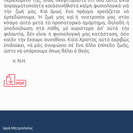
ἀπραγματοποίητα καὶ ἀσυνήθιστα καὶ μὴ φυσιολογικὰ γιὰ
τὴν ζωή μας. Καὶ ὅμως ἕνα πρᾶγμα χρειάζεται νὰ
ἐμπεδώσουμε. Ἡ ζωή μας καὶ ἡ νοοτροπία μας στὸν
κόσμο αὐτὸ μετὰ τὸ προπατορικὸ ἁμάρτημα, δηλαδὴ ἡ
ὑποδούλωση στὰ πάθη, μὲ κυριότερο ἀπ’ αὐτὰ τὴν
φιλαυτία, δὲν εἶναι ἡ φυσιολογική μας κατάσταση, ὅσο
καὶ ἄν τὴν ἔχουμε συνηθίσει. Καὶ ὁ Χριστὸς αὐτὸ ἀκριβῶς
ἐπιδιώκει, νὰ μᾶς ἀνυψώσει σὲ ἕνα ἄλλο ἐπίπεδο ζωῆς,
ὥστε νὰ ὑπάρχουμε ὅπως θέλει ὁ Θεός.
π. Ν.Η.
Ιερά Μητρόπολις