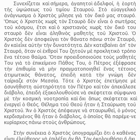
Συνεχίζεται καὶ σήμερα, ἀγαπητοὶ ἀδελφοί, ἡ ἑορτὴ
τῆς ὑψώσεως τοῦ τιμίου Σταυροῦ. Στὸ εὐαγγελικὸ
ἀνάγνωσμα ὁ Χριστὸς μίλησε γιὰ τὸν δικό μας σταυρό.
Ὅπως ὁ Χριστὸς χωρὶς τὸν Σταυρὸ δὲν εἶναι ὁ σωτήρας
τοῦ κόσμου, ἔτσι καὶ ὁ χριστιανὸς χωρὶς τὸν δικό του
σταυρὸ δὲν εἶναι ἀληθινὸς μαθητὴς τοῦ Χριστοῦ. Ὁ
Χριστὸς δὲν ἀποφεύγει τὸν θάνατο πάνω στὸν Σταυρό,
ἄν καὶ εἶχε αὐτὴν τὴν δυνατότητα. Δὲν κατεβαίνει ἀπ’ τὸν
Σταυρό, ὅταν οἱ ἐχθροί Του ζητοῦν μὲ προκλητικὸ τρόπο
ἕνα τέτοιο θαῦμα. Ὅταν προειδοποιοῦσε τοὺς μαθητές
Του γιὰ τὸ ἐπικείμενο Πάθος Του, ὁ Πέτρος ἐξέφρασε
τὴν ἐπιθυμία νὰ μὴν πραγματοποιηθεῖ ἕνας τέτοιος
ἀτιμωτικὸς θάνατος, ἐπειδὴ κατὰ τὴν γνώμη δὲν
ταίριαζε στὸν Μεσσία. Τότε ὁ Χριστὸς ἐπετίμησε μὲ
ἀσυνήθιστη αὐστηρότητα τὸν Πέτρο καὶ τὸν ἀπεκάλεσε
διάβολο, ἐπειδὴ ἐξακολουθοῦσε νὰ σκέφτεται σύμφωνα
μὲ τὴν κοσμικὴ νοοτροπία καὶ ὄχι ὅπως σκέφτεται καὶ
ἐνεργεῖ ὁ Θεός. Θέλημα τοῦ Θεοῦ ἦταν ἡ Σταύρωση τοῦ
Χριστοῦ. Ἄν ὁ Χριστὸς ἀπέφευγε νὰ σταυρωθεῖ, ὁ μόνος
κερδισμένος θὰ ἦταν ὁ διάβολος, ὁ ὁποῖος θὰ παρέμε-νε
κυρίαρχος πάνω στοὺς ἀνθρώπους.
Στὴν συνέχεια ὁ Χριστὸς ὑπογραμμίζει ὅτι ὁ καθένας
εἶναι ἐλεύθερος νὰ ἐπιλέξει ἄν θὰ Τὸν ἀκολουθήσει ἤ ὄχι.