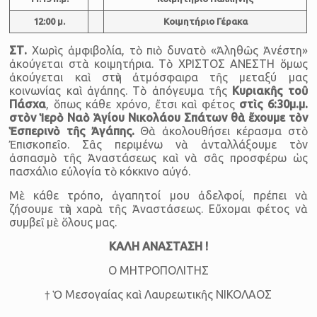
12:00 μ.
Κοιμητήριο Γέρακα
ΣΤ.
Χωρὶς ἀμφιβολία, τὸ πιὸ δυνατὸ «Ἀληθῶς Ἀνέστη»
ἀκούγεται στὰ κοιμητήρια. Τὸ ΧΡΙΣΤΟΣ ΑΝΕΣΤΗ ὅμως
ἀκούγεται καὶ στὴν ἀτμόσφαιρα τῆς μεταξύ μας
κοινωνίας καὶ ἀγάπης. Τὸ ἀπόγευμα τῆς
Κυριακῆς τοῦ
Πάσχα
, ὅπως κάθε χρόνο, ἔτσι καὶ φέτος
στὶς 6:30μ.μ.
στὸν Ἱερὸ Ναὸ Ἁγίου Νικολάου Σπάτων θὰ ἔχουμε τὸν
Ἑσπερινὸ τῆς Ἀγάπης.
Θὰ ἀκολουθήσει κέρασμα στὸ
Ἐπισκοπεῖο. Σᾶς περιμένω νὰ ἀνταλλάξουμε τὸν
ἀσπασμὸ τῆς Ἀναστάσεως καὶ νὰ σᾶς προσφέρω ὡς
πασχάλιο εὐλογία τὸ κόκκινο αὐγό.
Μὲ κάθε τρόπο, ἀγαπητοί μου ἀδελφοί, πρέπει νὰ
ζήσουμε τὴν χαρὰ τῆς Ἀναστάσεως. Εὔχομαι φέτος νὰ
συμβεῖ μὲ ὅλους μας.
ΚΑΛΗ ΑΝΑΣΤΑΣΗ !
Ο ΜΗΤΡΟΠΟΛΙΤΗΣ
† Ὁ Μεσογαίας καὶ Λαυρεωτικῆς ΝΙΚΟΛΑΟΣ