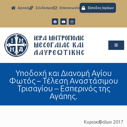
Aρχική
Σύνδεσμοι
Eπικοινωνία
Είσοδος Ιερέων
Υποδοχή και Διανομή Αγίου
Φωτός – Τέλεση Αναστάσιμου
Τρισαγίου – Εσπερινός της
Αγάπης.
Κυριακὴ Βαῒων 2017