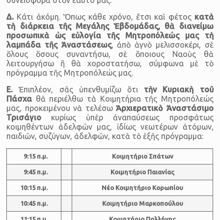
Δ.
Κάτι ἀκόμη. Ὅπως κάθε χρόνο, ἔτσι καὶ φέτος
κατὰ
τὴ διάρκεια τῆς Μεγάλης Ἑβδομάδας, θὰ διανείμω
προσωπικὰ ὡς εὐλογία τῆς Μητροπόλεώς μας τὴ
λαμπάδα τῆς Ἀναστάσεως
, ἀπὸ ἁγνὸ μελισσοκέρι, σὲ
ὅλους ὅσους συναντήσω, σὲ ὅποιους Ναοὺς θὰ
λειτουργήσω ἢ θὰ χοροστατήσω, σύμφωνα μὲ τὸ
πρόγραμμα τῆς Μητροπόλεώς μας.
Ε.
Ἐπιπλέον, σᾶς ὑπενθυμίζω ὅτι
τὴν Κυριακὴ τοῦ
Πάσχα
θὰ περιέλθω τὰ Κοιμητήρια τῆς Μητροπόλεώς
μας, προκειμένου νὰ τελέσω
Ἀρχιερατικὸ Ἀναστάσιμο
Τρισάγιο
κυρίως ὑπὲρ ἀναπαύσεως προσφάτως
κοιμηθέντων ἀδελφῶν μας, ἰδίως νεωτέρων ἀτόμων,
παιδιῶν, συζύγων, ἀδελφῶν, κατὰ τὸ ἑξῆς πρόγραμμα:
9:15 π.μ.
Κοιμητήριο Σπάτων
9:45 π.μ.
Κοιμητήριο Παιανίας
10:15 π.μ.
Νέο Κοιμητήριο Κορωπίου
10:45 π.μ.
Κοιμητήριο Μαρκοπούλου
11:15 π.μ.
Κοιμητήριο Παλλήνης