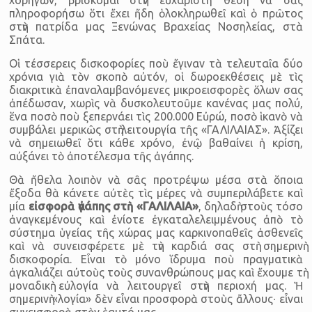
πληροφορήσω ὅτι ἔχει ἤδη ὁλοκληρωθεῖ καὶ ὁ πρῶτος
στὴν πατρίδα μας Ξενώνας Βραχείας Νοσηλείας, στὰ
Σπάτα.
Οἱ τέσσερεις δισκοφορίες ποὺ ἔγιναν τὰ τελευταῖα δύο
χρόνια γιὰ τὸν σκοπὸ αὐτόν, οἱ δωροεκθέσεις μὲ τὶς
διακριτικὰ ἐπαναλαμβανόμενες μικροεισφορὲς ὅλων σας
ἀπέδωσαν, χωρὶς νὰ δυσκολευτοῦμε κανένας μας πολύ,
ἕνα ποσὸ ποὺ ξεπερνάει τὶς 200.000 Εὐρώ, ποσὸ ἱκανὸ νὰ
συμβάλει μερικῶς στὴ λειτουργία τῆς «ΓΑΛΙΛΑΙΑΣ». Ἀξίζει
νὰ σημειωθεῖ ὅτι κάθε χρόνο, ἐνῷ βαθαίνει ἡ κρίση,
αὐξάνει τὸ ἀποτέλεσμα τῆς ἀγάπης.
Θὰ ἤθελα λοιπὸν νὰ σᾶς προτρέψω μέσα στὰ ὅποια
ἔξοδα θὰ κάνετε αὐτὲς τὶς μέρες νὰ συμπεριλάβετε καὶ
μία
εἰσφορὰ ἀγάπης στὴ «ΓΑΛΙΛΑΙΑ»
, δηλαδὴ στοὺς τόσο
ἀναγκεμένους καὶ ἐνίοτε ἐγκαταλελειμμένους ἀπὸ τὸ
σύστημα ὑγείας τῆς χώρας μας καρκινοπαθεῖς ἀσθενεῖς
καὶ νὰ συνεισφέρετε μὲ τὴν καρδιά σας στὴ σημερινὴ
δισκοφορία. Εἶναι τὸ μόνο ἵδρυμα ποὺ πραγματικὰ
ἀγκαλιάζει αὐτοὺς τοὺς συνανθρώπους μας καὶ ἔχουμε τὴ
μοναδικὴ εὐλογία νὰ λειτουργεῖ στὴν περιοχή μας. Ἡ
σημερινὴ «λογία» δὲν εἶναι προσφορὰ στοὺς ἄλλους∙ εἶναι
συνεισφορὰ στὸν ἑαυτό μας.