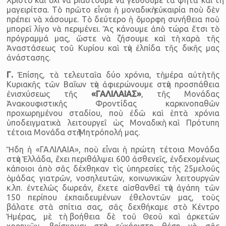
μαγειρίτσα. Τὸ πρῶτο εἶναι ἡ μοναδικὴ εὐκαιρία ποὺ δὲν
πρέπει νὰ χάσουμε. Τὸ δεύτερο ἡ ὄμορφη συνήθεια ποὺ
μπορεῖ λίγο νὰ περιμένει. Ἂς κάνουμε ἀπὸ τώρα ἔτσι τὸ
πρόγραμμά μας, ὥστε νὰ ζήσουμε καὶ τὴ χαρὰ τῆς
Ἀναστάσεως τοῦ Κυρίου καὶ τὴν ἐλπίδα τῆς δικῆς μας
ἀνάστασης.
Γ.
Ἐπίσης, τὰ τελευταῖα δύο χρόνια, τὴ μέρα αὐτὴ τῆς
Κυριακῆς τῶν Βαΐων τὴν ἀφιερώνουμε στὴν προσπάθεια
ἐνισχύσεως τῆς
«ΓΑΛΙΛΑΙΑΣ»
, τῆς Μονάδας
Ἀνακουφιστικῆς Φροντίδας καρκινοπαθῶν
προχωρημένου σταδίου, ποὺ ἐδῶ καὶ ἑπτὰ χρόνια
ὑποδειγματικὰ λειτουργεῖ ὡς Μοναδικὴ καὶ Πρότυπη
τέτοια Μονάδα στὴ Μητρόπολή μας.
Ἤδη ἡ «ΓΑΛΙΛΑΙΑ», ποὺ εἶναι ἡ πρώτη τέτοια Μονάδα
στὴν Ἑλλάδα, ἔχει περιθάλψει 600 ἀσθενεῖς, ἐνδεχομένως
κάποιοι ἀπὸ σᾶς δέχθηκαν τὶς ὑπηρεσίες τῆς 25μελοῦς
ὁμάδας γιατρῶν, νοσηλευτῶν, κοινωνικῶν λειτουργῶν
κ.λπ. ἐντελῶς δωρεάν, ἔχετε αἰσθανθεῖ τὴν ἀγάπη τῶν
150 περίπου ἐκπαιδευμένων ἐθελοντῶν μας, τοὺς
βάλατε στὰ σπίτια σας, σᾶς δεχθήκαμε στὸ Κέντρο
Ἡμέρας, μὲ τὴ βοήθεια δὲ τοῦ Θεοῦ καὶ ἀρκετῶν
χορηγῶν, βρίσκομαι στὴν εὐχάριστη θέση νὰ σᾶς