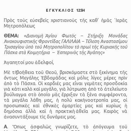
Ε Γ Κ Υ Κ Λ Ι Ο Σ 125Η
Πρὸς τοὺς εὐσεβεῖς χριστιανοὺς τῆς καθ’ ἡμᾶς ῾Ιερᾶς
Μητροπόλεως
ΘΕΜΑ:
«Διανομὴ Ἁγίου Φωτὸς – Στήριξη Μονάδας
Ἀνακουφιστικῆς Φροντίδας ΓΑΛΙΛΑΙΑ – Τέλεση Ἀναστασίμου
Τρισαγίου ὑπὸ τοῦ Μητροπολίτου τὸ πρωὶ τῆς Κυριακῆς τοῦ
Πάσχα στὰ Κοιμητήρια – Ἑσπερινὸς τῆς Ἀγάπης»
Ἀγαπητοί μου ἀδελφοί,
Μὲ τὴ βοήθεια τοῦ Θεοῦ, βρισκόμαστε στὸ ξεκίνημα τῆς
ὄντως Μεγάλης Ἑβδομάδας καὶ μόλις λίγες μέρες πρὶν
ἀπὸ τὸ Πάσχα. Οἱ καρδιές μας εἶναι γεμᾶτες προσδοκία
γιὰ κάτι καλὸ καὶ μεγάλο, γιὰ λύτρωση ἀπὸ τὸ ἀτελείωτο
βούλιαγμα στὸ ὁποῖο μᾶς ἔρριξαν τὰ ξένα συμφέροντα,
τὰ μεγάλα λάθη μας, ἡ πολὺ κακὴ νοοτροπία μας, οἱ
προσωπικὲς καὶ ἐθνικὲς ἁμαρτίες μας καὶ κυρίως ἡ
δημόσια ἀλλὰ καὶ ἡ πρακτικὴ ἀθεΐα μας. Καιρὸς νὰ
ἀνασυντάξουμε τὶς δυνάμεις μας.
Α
. Ὅπως ἀσφαλῶς γνωρίζετε, τὸ ἀπόγευμα τοῦ