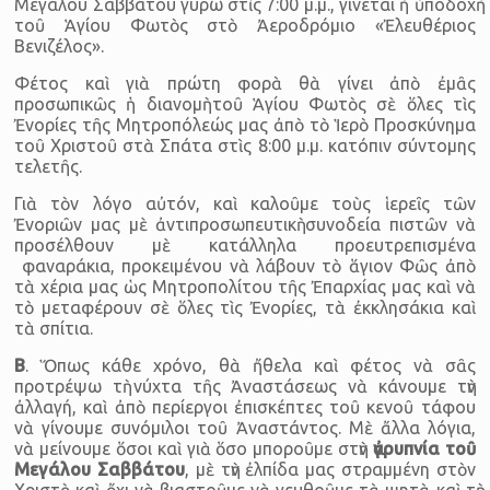
Μεγάλου Σαββάτου γύρω στὶς 7:00 μ.μ., γίνεται ἡ ὑποδοχὴ
τοῦ Ἁγίου Φωτὸς στὸ Ἀεροδρόμιο «Ἐλευθέριος
Βενιζέλος».
Φέτος καὶ γιὰ πρώτη φορὰ θὰ γίνει ἀπὸ ἐμᾶς
προσωπικῶς ἡ διανομὴ τοῦ Ἁγίου Φωτὸς σὲ ὅλες τὶς
Ἐνορίες τῆς Μητροπόλεώς μας ἀπὸ τὸ Ἱερὸ Προσκύνημα
τοῦ Χριστοῦ στὰ Σπάτα στὶς 8:00 μ.μ. κατόπιν σύντομης
τελετῆς.
Γιὰ τὸν λόγο αὐτόν, καὶ καλοῦμε τοὺς ἱερεῖς τῶν
Ἐνοριῶν μας μὲ ἀντιπροσωπευτικὴ συνοδεία πιστῶν νὰ
προσέλθουν μὲ κατάλληλα προευτρεπισμένα
φαναράκια, προκειμένου νὰ λάβουν τὸ ἅγιον Φῶς ἀπὸ
τὰ χέρια μας ὡς Μητροπολίτου τῆς Ἐπαρχίας μας καὶ νὰ
τὸ μεταφέρουν σὲ ὅλες τὶς Ἐνορίες, τὰ ἐκκλησάκια καὶ
τὰ σπίτια.
Β
. Ὅπως κάθε χρόνο, θὰ ἤθελα καὶ φέτος νὰ σᾶς
προτρέψω τὴ νύχτα τῆς Ἀναστάσεως νὰ κάνουμε τὴν
ἀλλαγή, καὶ ἀπὸ περίεργοι ἐπισκέπτες τοῦ κενοῦ τάφου
νὰ γίνουμε συνόμιλοι τοῦ Ἀναστάντος. Μὲ ἄλλα λόγια,
νὰ μείνουμε ὅσοι καὶ γιὰ ὅσο μποροῦμε στὴν
ἀγρυπνία τοῦ
Μεγάλου Σαββάτου
, μὲ τὴν ἐλπίδα μας στραμμένη στὸν
Χριστὸ καὶ ὄχι νὰ βιαστοῦμε νὰ γευθοῦμε τὰ ψητὰ καὶ τὴ