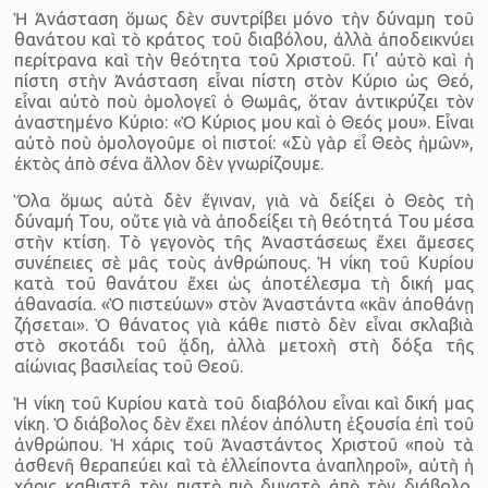
Ἡ Ἀνάσταση ὅμως δὲν συντρίβει μόνο τὴν δύναμη τοῦ
θανάτου καὶ τὸ κράτος τοῦ διαβόλου, ἀλλὰ ἀποδεικνύει
περίτρανα καὶ τὴν θεότητα τοῦ Χριστοῦ. Γι’ αὐτὸ καὶ ἡ
πίστη στὴν Ἀνάσταση εἶναι πίστη στὸν Κύριο ὡς Θεό,
εἶναι αὐτὸ ποὺ ὁμολογεῖ ὁ Θωμᾶς, ὅταν ἀντικρύζει τὸν
ἀναστημένο Κύριο: «Ὁ Κύριος μου καὶ ὁ Θεός μου». Εἶναι
αὐτὸ ποὺ ὁμολογοῦμε οἱ πιστοί: «Σὺ γὰρ εἶ Θεὸς ἡμῶν»,
ἐκτὸς ἀπὸ σένα ἄλλον δὲν γνωρίζουμε.
Ὅλα ὅμως αὐτὰ δὲν ἔγιναν, γιὰ νὰ δείξει ὁ Θεὸς τὴ
δύναμή Του, οὔτε γιὰ νὰ ἀποδείξει τὴ θεότητά Του μέσα
στὴν κτίση. Τὸ γεγονὸς τῆς Ἀναστάσεως ἔχει ἄμεσες
συνέπειες σὲ μᾶς τοὺς ἀνθρώπους. Ἡ νίκη τοῦ Κυρίου
κατὰ τοῦ θανάτου ἔχει ὡς ἀποτέλεσμα τὴ δική μας
ἀθανασία. «Ὁ πιστεύων» στὸν Ἀναστάντα «κἂν ἀποθάνῃ
ζήσεται». Ὁ θάνατος γιὰ κάθε πιστὸ δὲν εἶναι σκλαβιὰ
στὸ σκοτάδι τοῦ ᾅδη, ἀλλὰ μετοχὴ στὴ δόξα τῆς
αἰώνιας βασιλείας τοῦ Θεοῦ.
Ἡ νίκη τοῦ Κυρίου κατὰ τοῦ διαβόλου εἶναι καὶ δική μας
νίκη. Ὁ διάβολος δὲν ἔχει πλέον ἀπόλυτη ἐξουσία ἐπὶ τοῦ
ἀνθρώπου. Ἡ χάρις τοῦ Ἀναστάντος Χριστοῦ «ποὺ τὰ
ἀσθενῆ θεραπεύει καὶ τὰ ἐλλείποντα ἀναπληροῖ», αὐτὴ ἡ
χάρις καθιστᾶ τὸν πιστὸ πιὸ δυνατὸ ἀπὸ τὸν διάβολο.