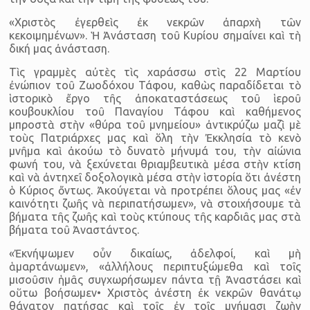
«Χριστὸς ἐγερθεὶς ἐκ νεκρῶν ἀπαρχὴ τῶν
κεκοιμημένων». Ἡ Ἀνάσταση τοῦ Κυρίου σημαίνει καὶ τὴ
δική μας ἀνάσταση.
Τὶς γραμμὲς αὐτὲς τὶς χαράσσω στὶς 22 Μαρτίου
ἐνώπιον τοῦ Ζωοδόχου Τάφου, καθὼς παραδίδεται τὸ
ἱστορικὸ ἔργο τῆς ἀποκαταστάσεως τοῦ ἱεροῦ
κουβουκλίου τοῦ Παναγίου Τάφου καὶ καθήμενος
μπροστὰ στὴν «θύρα τοῦ μνημείου» ἀντικρύζω μαζὶ μὲ
τοὺς Πατριάρχες μας καὶ ὅλη τὴν Ἐκκλησία τὸ κενὸ
μνῆμα καὶ ἀκούω τὸ δυνατὸ μήνυμά του, τὴν αἰώνια
φωνή του, νὰ ξεχύνεται θριαμβευτικὰ μέσα στὴν κτίση
καὶ νὰ ἀντηχεῖ δοξολογικὰ μέσα στὴν ἱστορία ὅτι ἀνέστη
ὁ Κύριος ὄντως. Ἀκούγεται νὰ προτρέπει ὅλους μας «ἐν
καινότητι ζωῆς νὰ περιπατήσωμεν», νὰ στοιχήσουμε τὰ
βήματα τῆς ζωῆς καὶ τοὺς κτύπους τῆς καρδιᾶς μας στὰ
βήματα τοῦ Ἀναστάντος.
«Ἐκνήψωμεν οὖν δικαίως, ἀδελφοί, καὶ μὴ
ἁμαρτάνωμεν», «ἀλλήλους περιπτυξώμεθα καὶ τοῖς
μισοῦσιν ἡμᾶς συγχωρήσωμεν πάντα τῇ Ἀναστάσει καὶ
οὕτω βοήσωμεν• Χριστὸς ἀνέστη ἐκ νεκρῶν θανάτῳ
θάνατον πατήσας καὶ τοῖς ἐν τοῖς μνήμασι ζωὴν