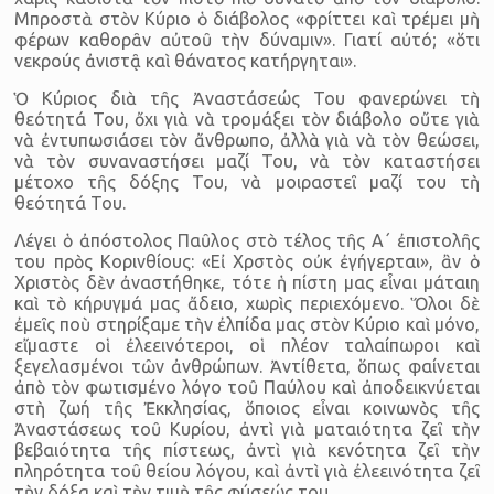
Μπροστὰ στὸν Κύριο ὁ διάβολος «φρίττει καὶ τρέμει μὴ
φέρων καθορᾶν αὐτοῦ τὴν δύναμιν». Γιατί αὐτό; «ὅτι
νεκρούς ἀνιστᾷ καὶ θάνατος κατήργηται».
Ὁ Κύριος διὰ τῆς Ἀναστάσεώς Του φανερώνει τὴ
θεότητά Του, ὄχι γιὰ νὰ τρομάξει τὸν διάβολο οὔτε γιὰ
νὰ ἐντυπωσιάσει τὸν ἄνθρωπο, ἀλλὰ γιὰ νὰ τὸν θεώσει,
νὰ τὸν συναναστήσει μαζί Του, νὰ τὸν καταστήσει
μέτοχο τῆς δόξης Του, νὰ μοιραστεῖ μαζί του τὴ
θεότητά Του.
Λέγει ὁ ἀπόστολος Παῦλος στὸ τέλος τῆς Α΄ ἐπιστολῆς
του πρὸς Κορινθίους: «Εἰ Χρστὸς οὐκ ἐγήγερται», ἂν ὁ
Χριστὸς δὲν ἀναστήθηκε, τότε ἡ πίστη μας εἶναι μάταιη
καὶ τὸ κήρυγμά μας ἄδειο, χωρὶς περιεχόμενο. Ὅλοι δὲ
ἐμεῖς ποὺ στηρίξαμε τὴν ἐλπίδα μας στὸν Κύριο καὶ μόνο,
εἴμαστε οἱ ἐλεεινότεροι, οἱ πλέον ταλαίπωροι καὶ
ξεγελασμένοι τῶν ἀνθρώπων. Ἀντίθετα, ὅπως φαίνεται
ἀπὸ τὸν φωτισμένο λόγο τοῦ Παύλου καὶ ἀποδεικνύεται
στὴ ζωή τῆς Ἐκκλησίας, ὅποιος εἶναι κοινωνὸς τῆς
Ἀναστάσεως τοῦ Κυρίου, ἀντὶ γιὰ ματαιότητα ζεῖ τὴν
βεβαιότητα τῆς πίστεως, ἀντὶ γιὰ κενότητα ζεῖ τὴν
πληρότητα τοῦ θείου λόγου, καὶ ἀντὶ γιὰ ἐλεεινότητα ζεῖ
τὴν δόξα καὶ τὴν τιμὴ τῆς φύσεώς του.