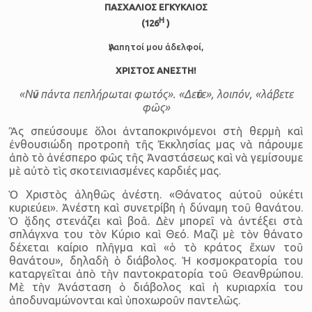
ΠΑΣΧΑΛΙΟΣ ΕΓΚΥΚΛΙΟΣ
Η
(126
)
Ἀγαπητοί μου ἀδελφοί,
ΧΡΙΣΤΟΣ ΑΝΕΣΤΗ!
«Νῦν πάντα πεπλήρωται φωτός». «Δεῦτε», λοιπόν, «λάβετε
φῶς»
Ἂς σπεύσουμε ὅλοι ἀνταποκρινόμενοι στὴ θερμὴ καὶ
ἐνθουσιώδη προτροπὴ τῆς Ἐκκλησίας μας νὰ πάρουμε
ἀπὸ τὸ ἀνέσπερο φῶς τῆς Ἀναστάσεως καὶ νὰ γεμίσουμε
μὲ αὐτὸ τὶς σκοτεινιασμένες καρδιές μας.
Ὁ Χριστὸς ἀληθῶς ἀνέστη. «Θάνατος αὐτοῦ οὐκέτι
κυριεύει». Ἀνέστη καὶ συνετρίβη ἡ δύναμη τοῦ θανάτου.
Ὁ ᾅδης στενάζει καὶ βοᾶ. Δὲν μπορεῖ νὰ ἀντέξει στὰ
σπλάγχνα του τὸν Κύριο καὶ Θεό. Μαζὶ μὲ τὸν θάνατο
δέχεται καίριο πλῆγμα καὶ «ὁ τὸ κράτος ἔχων τοῦ
θανάτου», δηλαδὴ ὁ διάβολος. Ἡ κοσμοκρατορία του
καταργεῖται ἀπὸ τὴν παντοκρατορία τοῦ Θεανθρώπου.
Μὲ τὴν Ἀνάσταση ὁ διάβολος καὶ ἡ κυριαρχία του
ἀποδυναμώνονται καὶ ὑποχωροῦν παντελῶς.