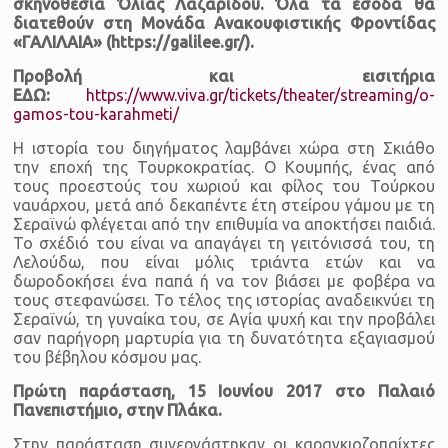
σκηνοθεσία Όλιας Λαζαρίδου. Όλα τα έσοδα θα
διατεθούν στη Μονάδα Ανακουφιστικής Φροντίδας
«ΓΑΛΙΛΑΙΑ» (https://galilee.gr/).
Προβολή και εισιτήρια
ΕΔΩ:
https://www.viva.gr/tickets/theater/streaming/o-
gamos-tou-karahmeti/
Η ιστορία του διηγήματος λαμβάνει χώρα στη Σκιάθο
την εποχή της Τουρκοκρατίας. Ο Κουμπής, ένας από
τους προεστούς του χωριού και φίλος του Τούρκου
ναυάρχου, μετά από δεκαπέντε έτη στείρου γάμου με τη
Σεραϊνώ φλέγεται από την επιθυμία να αποκτήσει παιδιά.
Το σχέδιό του είναι να απαγάγει τη γειτόνισσά του, τη
Λελούδω, που είναι μόλις τριάντα ετών και να
δωροδοκήσει ένα παπά ή να τον βιάσει με φοβέρα να
τους στεφανώσει. Το τέλος της ιστορίας αναδεικνύει τη
Σεραϊνώ, τη γυναίκα του, σε Αγία ψυχή και την προβάλει
σαν παρήγορη μαρτυρία για τη δυνατότητα εξαγιασμού
του βέβηλου κόσμου μας.
Πρώτη παράσταση, 15 Ιουνίου 2017 στο Παλαιό
Πανεπιστήμιο, στην Πλάκα.
Στην παράσταση συνεργάστηκαν οι καραγκιοζοπαίχτες