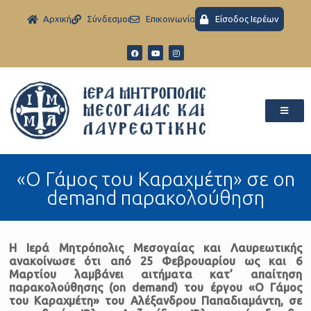
Aρχική
Σύνδεσμοι
Eπικοινωνία
Είσοδος Ιερέων
«Ο Γάμος του Καραχμέτη» σε on
demand παρακολούθηση
Η Ιερά Μητρόπολις Μεσογαίας και Λαυρεωτικής
ανακοίνωσε ότι από 25 Φεβρουαρίου ως και 6
Μαρτίου λαμβάνει αιτήματα κατ’ απαίτηση
παρακολούθησης (on demand) του έργου «Ο Γάμος
του Καραχμέτη» του Αλέξανδρου Παπαδιαμάντη, σε