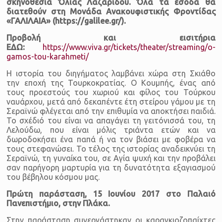
σκηνοθεσία Όλιας Λαζαρίδου. Όλα τα έσοδα θα
διατεθούν στη Μονάδα Ανακουφιστικής Φροντίδας
«ΓΑΛΙΛΑΙΑ» (https://galilee.gr/).
Προβολή και εισιτήρια
ΕΔΩ:
https://www.viva.gr/tickets/theater/streaming/o-
gamos-tou-karahmeti/
Η ιστορία του διηγήματος λαμβάνει χώρα στη Σκιάθο
την εποχή της Τουρκοκρατίας. Ο Κουμπής, ένας από
τους προεστούς του χωριού και φίλος του Τούρκου
ναυάρχου, μετά από δεκαπέντε έτη στείρου γάμου με τη
Σεραϊνώ φλέγεται από την επιθυμία να αποκτήσει παιδιά.
Το σχέδιό του είναι να απαγάγει τη γειτόνισσά του, τη
Λελούδω, που είναι μόλις τριάντα ετών και να
δωροδοκήσει ένα παπά ή να τον βιάσει με φοβέρα να
τους στεφανώσει. Το τέλος της ιστορίας αναδεικνύει τη
Σεραϊνώ, τη γυναίκα του, σε Αγία ψυχή και την προβάλει
σαν παρήγορη μαρτυρία για τη δυνατότητα εξαγιασμού
του βέβηλου κόσμου μας.
Πρώτη παράσταση, 15 Ιουνίου 2017 στο Παλαιό
Πανεπιστήμιο, στην Πλάκα.
Στην παράσταση συνεργάστηκαν οι καραγκιοζοπαίχτες