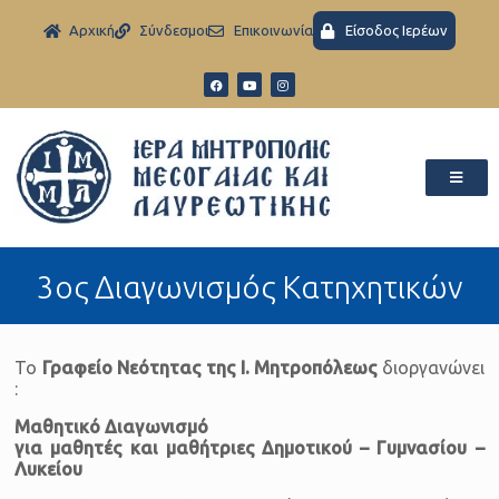
Aρχική
Σύνδεσμοι
Eπικοινωνία
Είσοδος Ιερέων
3ος Διαγωνισμός Κατηχητικών
To
Γραφείο Νεότητας της Ι. Μητροπόλεως
διοργανώνει
:
Μαθητικό Διαγωνισμό
για μαθητές και μαθήτριες Δημοτικού – Γυμνασίου –
Λυκείου