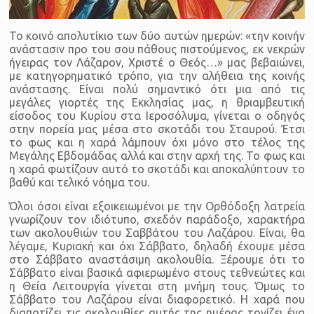
Το κοινό απολυτίκιο των δύο αυτών ημερών: «την κοινήν
ανάστασιν προ του σου πάθους πιστούμενος, εκ νεκρών
ήγειρας τον Λάζαρον, Χριστέ ο Θεός…» μας βεβαιώνει,
με κατηγορηματικό τρόπο, για την αλήθεια της κοινής
ανάστασης. Είναι πολύ σημαντικό ότι μια από τις
μεγάλες γιορτές της Εκκλησίας μας, η θριαμβευτική
είσοδος του Κυρίου στα Ιεροσόλυμα, γίνεται ο οδηγός
στην πορεία μας μέσα στο σκοτάδι του Σταυρού. Έτσι
το φως και η χαρά λάμπουν όχι μόνο στο τέλος της
Μεγάλης Εβδομάδας αλλά και στην αρχή της. Το φως και
η χαρά φωτίζουν αυτό το σκοτάδι και αποκαλύπτουν το
βαθύ και τελικό νόημα του.
Όλοι όσοι είναι εξοικειωμένοι με την Ορθόδοξη λατρεία
γνωρίζουν τον ιδιότυπο, σχεδόν παράδοξο, χαρακτήρα
των ακολουθιών του Σαββάτου του Λαζάρου. Είναι, θα
λέγαμε, Κυριακή και όχι Σάββατο, δηλαδή έχουμε μέσα
στο Σάββατο αναστάσιμη ακολουθία. Ξέρουμε ότι το
Σάββατο είναι βασικά αφιερωμένο στους τεθνεώτες και
η Θεία Λειτουργία γίνεται στη μνήμη τους. Όμως το
Σάββατο του Λαζάρου είναι διαφορετικό. Η χαρά που
διαποτίζει τις ακολουθίες αυτής της ημέρας τονίζει ένα