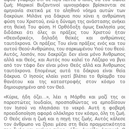
ζωή; Μερικοί Βυζαντινοί υμνογράφοι βρίσκονται σε
αμηχανία σχετικά με το αληθινό νόημα αυτών των
δακρύων. Μιλάνε για δάκρυα που χύνει η ανθρώπινη
φύση του Χριστού, ενώ η δύναμη της ανάστασης ανήκει
στη θεϊκή Του φύση. Η Ορθόδοξη όμως Εκκλησία μας
διδάσκει ότι όλες οι πράξεις του Χριστού ήταν
«Θεανδρικές», δηλαδή θεϊκές και ανθρώπινες
ταυτόχρονα. Οι πράξεις Του είναι πράξεις ενός και του
αυτού Θεού-Ανθρώπου, του σαρκωμένου Υιού του θεού.
Αυτός, λοιπόν, που δακρύζει δεν είναι μόνο Άνθρωπος
αλλά και Θεός, και Αυτός που καλεί το Λάζαρο να βγει
από τον τάφο δεν είναι μόνο Θεός αλλά και Άνθρωπος
ταυτόχρονα. Επομένως αυτά τα δάκρυα είναι θεία
δάκρυα. Ο Ιησούς κλαίει γιατί βλέπει το θρίαμβο του
θανάτου και της καταστροφής στον κόσμο το
δημιουργημένο από τον Θεό.
«Κύριε, ήδη όζει…», λέει η Μάρθα και μαζί της oι
παρεστώτες Ιουδαίοι, προσπαθώντας να εμποδίσουν
τον Ιησού να πλησιάσει το νεκρό. Αυτή η φοβερή
προειδοποίηση αφορά ολόκληρο τον κόσμο, όλη τη ζωή.
Ο Θεός είναι η ζωή και η πηγή της ζωής. Αυτός κάλεσε
τον άνθρωπο να ζήσει μέσα στη θεία πραγματικότητα