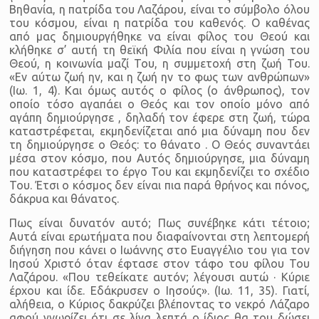
Βηθανία, η πατρίδα του Λαζάρου, είναι το σύμβολο όλου
του κόσμου, είναι η πατρίδα του καθενός. Ο καθένας
από μας δημιουργήθηκε να είναι φίλος του Θεού και
κλήθηκε σ’ αυτή τη θεϊκή Φιλία που είναι η γνώση του
Θεού, η κοινωνία μαζί Του, η συμμετοχή στη ζωή Του.
«Εν αύτω ζωή ην, και η ζωή ην το φως των ανθρώπων»
(Ιω. 1, 4). Και όμως αυτός ο φίλος (ο άνθρωπος), τον
οποίο τόσο αγαπάει ο Θεός και τον οποίο μόνο από
αγάπη δημιούργησε , δηλαδή τον έφερε στη ζωή, τώρα
καταστρέφεται, εκμηδενίζεται από μια δύναμη που δεν
τη δημιούργησε ο Θεός: το θάνατο . Ο Θεός συναντάει
μέσα στον κόσμο, που Αυτός δημιούργησε, μια δύναμη
που καταστρέφει το έργο Του και εκμηδενίζει το σχέδιο
Του. Έτσι ο κόσμος δεν είναι πια παρά θρήνος και πόνος,
δάκρυα και θάνατος.
Πως είναι δυνατόν αυτό; Πως συνέβηκε κάτι τέτοιο;
Αυτά είναι ερωτήματα που διαφαίνονται στη λεπτομερή
διήγηση που κάνει ο Ιωάννης στο Ευαγγέλιο του για τον
Ιησού Χριστό όταν έφτασε στον τάφο του φίλου Του
Λαζάρου. «Που τεθείκατε αυτόν; λέγουσι αυτώ · Κύριε
έρχου και ίδε. Εδάκρυσεν ο Ιησούς». (Ιω. 11, 35). Γιατί,
αλήθεια, ο Κύριος δακρύζει βλέποντας το νεκρό Λάζαρο
αφού γνωρίζει ότι σε λίγα λεπτά ο ίδιος θα του δώσει