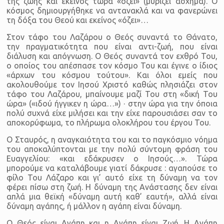
της ζωής και εκείνος τώρα «όζει» (μυρίζει άσχημα). Ο
κόσμος δημιουργήθηκε να αντανακλά και να φανερώνει
τη δόξα του Θεού και εκείνος «όζει»…
Στον τάφο του Λαζάρου ο Θεός συναντά το Θάνατο,
την πραγματικότητα που είναι αντι-ζωή, που είναι
διάλυση και απόγνωση. Ο Θεός συναντά τον εχθρό Του,
ο οποίος του απέσπασε τον κόσμο Του και έγινε ο ίδιος
«άρχων του κόσμου τούτου». Και όλοι εμείς που
ακολουθούμε τον Ιησού Χριστό καθώς πλησιάζει στον
τάφο του Λαζάρου, μπαίνουμε μαζί Του στη «δική Του
ώρα» («ιδού ήγγικεν η ώρα…») · στην ώρα για την όποια
πολύ συχνά είχε μιλήσει και την είχε παρουσιάσει σαν το
αποκορύφωμα, το πλήρωμα ολοκλήρου του έργου Του.
Ο Σταυρός, η αναγκαιότητα του και το παγκόσμιο νόημα
του αποκαλύπτονται με την πολύ σύντομη φράση του
Ευαγγελίου: «και εδάκρυσεν ο Ιησούς…». Τώρα
μπορούμε να καταλάβουμε γιατί δάκρυσε : αγαπούσε το
φίλο Του Λάζαρο και γι’ αυτό είχε τη δύναμη να τον
φέρει πίσω στη ζωή. Η δύναμη της Ανάστασης δεν είναι
απλά μια θεϊκή «δύναμη αυτή καθ’ εαυτή», αλλά είναι
δύναμη αγάπης, ή μάλλον η αγάπη είναι δύναμη.
Ο Θεός είναι Αγάπη και η Αγάπη είναι Ζωή. Η Αγάπη