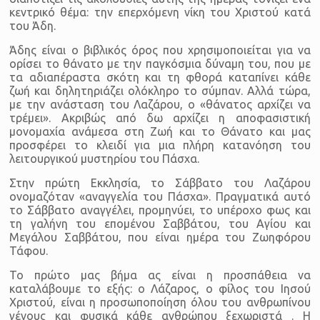
κεντρικό θέμα: την επερχόμενη νίκη του Χριστού κατά
του Άδη.
Άδης είναι ο βιβλικός όρος που χρησιμοποιείται για να
ορίσει το θάνατο με την παγκόσμια δύναμη του, που με
τα αδιαπέραστα σκότη και τη φθορά καταπίνει κάθε
ζωή και δηλητηριάζει ολόκληρο το σύμπαν. Αλλά τώρα,
με την ανάσταση του Λαζάρου, ο «θάνατος αρχίζει να
τρέμει». Ακριβώς από δω αρχίζει η αποφασιστική
μονομαχία ανάμεσα στη Ζωή και το Θάνατο και μας
προσφέρει το κλειδί για μια πλήρη κατανόηση του
λειτουργικού μυστηρίου του Πάσχα.
Στην πρώτη Εκκλησία, το Σάββατο του Λαζάρου
ονομαζόταν «αναγγελία του Πάσχα». Πραγματικά αυτό
το Σάββατο αναγγέλει, προμηνύει, το υπέροχο φως και
τη γαλήνη του επομένου Σαββάτου, του Αγίου και
Μεγάλου Σαββάτου, που είναι ημέρα του Ζωηφόρου
Τάφου.
Το πρώτο μας βήμα ας είναι η προσπάθεια να
καταλάβουμε το εξής: ο Λάζαρος, ο φίλος του Ιησού
Χριστού, είναι η προσωποποίηση όλου του ανθρωπίνου
γένους και φυσικά κάθε ανθρώπου ξεχωριστά . Η