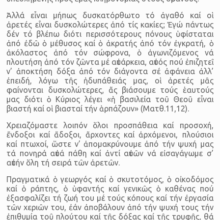
Ἀλλά εἶναι μήπως δυσκατόρθωτο τό ἀγαθό καί οἱ
ἀρετές εἶναι δυσκολώτερες ἀπό τίς κακίες; Ἐγώ πάντως
δέν τό βλέπω διότι περισσότερους πόνους ὑφίσταται
ἀπό ἐδῶ ὁ μέθυσος καί ὁ ἀκρατής ἀπό τόν ἐγκρατή, ὁ
ἀκόλαστος ἀπό τόν σώφρονα, ὁ ἀγωνιζόμενος νά
πλουτήση ἀπό τόν ζῶντα μέ αὐτάρκεια, αὐτός πού ἐπιζητεῖ
ν’ ἀποκτήση δόξα ἀπό τόν διάγοντα σέ ἀφάνεια ἀλλ’
ἐπειδή, λόγω τῆς ἡδυπάθειάς μας, οἱ ἀρετές μᾶς
φαίνονται δυσκολώτερες, ἄς βιάσουμε τούς ἑαυτούς
μας διότι ὁ Κύριος λέγει «ἡ βασιλεία τοῦ Θεοῦ εἶναι
βιαστή καί οἱ βιασταί τήν ἁρπάζουν» (Ματθ.11,12).
Χρειαζόμαστε λοιπόν ὅλοι προσπάθεια καί προσοχή,
ἔνδοξοι καί ἄδοξοι, ἄρχοντες καί ἀρχόμενοι, πλούσιοι
καί πτωχοί, ὥστε ν’ ἀπομακρύνουμε ἀπό τήν ψυχή μας
τά πονηρά αὐτά πάθη καί ἀντί αὐτῶν νά εἰσαγάγωμε σ’
αὐτήν ὅλη τή σειρά τῶν ἀρετῶν.
Πραγματικά ὁ γεωργός καί ὁ σκυτοτόμος, ὁ οἰκοδόμος
καί ὁ ράπτης, ὁ ὑφαντής καί γενικῶς ὁ καθένας πού
ἐξασφαλίζει τή ζωή του μέ τούς κόπους καί τήν ἐργασία
τῶν χεριῶν του, ἐάν ἀποβάλουν ἀπό τήν ψυχή τους τήν
ἐπιθυμία τοῦ πλούτου καί τῆς δόξας καί τῆς τρυφῆς, θά