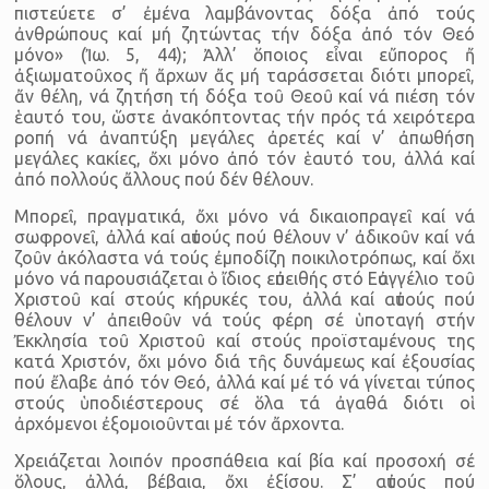
πιστεύετε σ’ ἐμένα λαμβάνοντας δόξα ἀπό τούς
ἀνθρώπους καί μή ζητώντας τήν δόξα ἀπό τόν Θεό
μόνο» (Ἰω. 5, 44); Ἀλλ’ ὅποιος εἶναι εὔπορος ἤ
ἀξιωματοῦχος ἤ ἄρχων ἄς μή ταράσσεται διότι μπορεῖ,
ἄν θέλη, νά ζητήση τή δόξα τοῦ Θεοῦ καί νά πιέση τόν
ἑαυτό του, ὥστε ἀνακόπτοντας τήν πρός τά χειρότερα
ροπή νά ἀναπτύξη μεγάλες ἀρετές καί ν’ ἀπωθήση
μεγάλες κακίες, ὄχι μόνο ἀπό τόν ἑαυτό του, ἀλλά καί
ἀπό πολλούς ἄλλους πού δέν θέλουν.
Μπορεῖ, πραγματικά, ὄχι μόνο νά δικαιοπραγεῖ καί νά
σωφρονεῖ, ἀλλά καί αὐτούς πού θέλουν ν’ ἀδικοῦν καί νά
ζοῦν ἀκόλαστα νά τούς ἐμποδίζη ποικιλοτρόπως, καί ὄχι
μόνο νά παρουσιάζεται ὁ ἴδιος εὐπειθής στό Εὐαγγέλιο τοῦ
Χριστοῦ καί στούς κήρυκές του, ἀλλά καί αὐτούς πού
θέλουν ν’ ἀπειθοῦν νά τούς φέρη σέ ὑποταγή στήν
Ἐκκλησία τοῦ Χριστοῦ καί στούς προϊσταμένους της
κατά Χριστόν, ὄχι μόνο διά τῆς δυνάμεως καί ἐξουσίας
πού ἔλαβε ἀπό τόν Θεό, ἀλλά καί μέ τό νά γίνεται τύπος
στούς ὑποδιέστερους σέ ὅλα τά ἀγαθά διότι οἱ
ἀρχόμενοι ἐξομοιοῦνται μέ τόν ἄρχοντα.
Χρειάζεται λοιπόν προσπάθεια καί βία καί προσοχή σέ
ὅλους, ἀλλά, βέβαια, ὄχι ἐξίσου. Σ’ αὐτούς πού