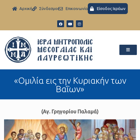
Aρχική
Σύνδεσμοι
Eπικοινωνία
Είσοδος Ιερέων
«Ομιλία εις την Κυριακήν των
Βαΐων»
(Αγ. Γρηγορίου Παλαμά)