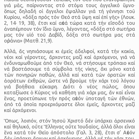
γιά μᾶς, παίρνοντας στό στόμα τους ἀγγελικό ὕμνο·
ὅπως δηλαδή οἱ ἄγγελοι ἔψαλλαν γιά τή γέννησι τοῦ
Κυρίου, «δόξα πρός τόν Θεό στά ὕψη καί ἐπί γῆς» (Λουκ.
2, 14· 19, 38), ἔτσι καί αὐτά τώρα κατά τήν εἴσοδό του
ἀναπέμπουν τόν ἴδιο ὕμνο, λέγοντας, «δόξα στό σωτήρα
μας τόν υἱό τοῦ Δαβίδ, δόξα στό σωτήρα μας στά
οὐράνια» (Ματθ. 21,9).
Ἀλλά, ἄς νηπιάσουμε κι ἐμεῖς ἀδελφοί, κατά τήν κακία,
νέοι καί γέροντες, ἄρχοντες μαζί καί ἀρχόμενοι, γιά νά
ἐνδυναμωθοῦμε ἀπό τόν Θεό, νά στήσουμε τρόπαιο καί
νά βαστάσουμε τά σύμβολα τῆς νίκης, ὄχι μόνο κατά
τῶν πονηρῶν παθῶν, ἀλλά καί κατά τῶν ὁρατῶν καί
ἀοράτων ἐχθρῶν, ὥστε νά βροῦμε τήν χάρι τοῦ λόγου
γιά βοήθεια εὔκαιρη. Διότι ὁ νέος πῶλος, ὅπου
καταξίωσε ὁ Κύριος νά καθήση γιά χάρι μας, ἄν καί εἶναι
ἕνας, προετύπωνε τήν πρός αὐτόν ὑποταγή τῶν ἐθνῶν,
ἀπό τά ὁποῖα προερχόμαστε ὅλοι ἐμεῖς, ἄρχοντες μαζί
καί ἀρχόμενοι.
Ὅπως, λοιπόν, στόν Ἰησοῦ Χριστό δέν ὑπάρχει ἀρσενικό
καί θηλυκό, οὔτε Ἕλληνας οὔτε Ἰουδαῖος, ἀλλά ὅλοι εἶναι
ἕνα κατά τόν Θεῖο ἀπόστολο (Γαλ. 3, 28), ἔτσι σ’ Αὐτόν
δέν ὑπάρχει ἄρχων καί ἀρχόμενος, ἀλλά μέ τήν χάρι του,