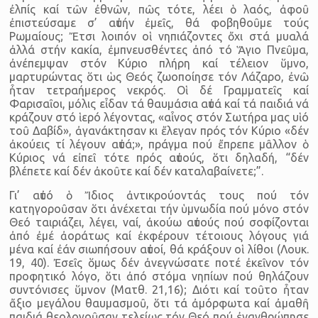
ἐλπίς καί τῶν ἐθνῶν, πῶς τότε, λέει ὁ λαός, ἀφοῦ
ἐπιστεύσαμε σ’ αὐτήν ἐμεῖς, θά φοβηθοῦμε τούς
Ρωμαίους; Ἔτσι λοιπόν οἱ νηπιάζοντες ὄχι στά μυαλά
ἀλλά στήν κακία, ἐμπνευσθέντες ἀπό τό Ἅγιο Πνεῦμα,
ἀνέπεμψαν στόν Κύριο πλήρη καί τέλειον ὕμνο,
μαρτυρώντας ὅτι ὡς Θεός ζωοποίησε τόν Λάζαρο, ἐνῶ
ἦταν τετραήμερος νεκρός. Οἱ δέ Γραμματεῖς καί
Φαρισαῖοι, μόλις εἶδαν τά θαυμάσια αὐτά καί τά παιδιά νά
κράζουν στό ἱερό λέγοντας, «αἶνος στόν Σωτήρα μας υἱό
τοῦ Δαβίδ», ἀγανάκτησαν κι ἔλεγαν πρός τόν Κύριο «δέν
ἀκούεις τί λέγουν αὐτά;», πράγμα πού ἔπρεπε μᾶλλον ὁ
Κύριος νά εἰπεῖ τότε πρός αὐτούς, ὅτι δηλαδή, “δέν
βλέπετε καί δέν ἀκοῦτε καί δέν καταλαβαίνετε;”.
Γι’ αὐτό ὁ Ἴδιος ἀντικρούοντάς τους πού τόν
κατηγοροῦσαν ὅτι ἀνέχεται τήν ὑμνωδία πού μόνο στόν
Θεό ταιριάζει, λέγει, ναί, ἀκούω αὐτούς πού σοφίζονται
ἀπό ἐμέ ἀοράτως καί ἐκφέρουν τέτοιους λόγους γιά
μένα καί ἐάν σιωπήσουν αὐτοί, θά κράξουν οἱ λίθοι (Λουκ.
19, 40). Ἐσεῖς ὅμως δέν ἀνεγνώσατε ποτέ ἐκεῖνον τόν
προφητικό λόγο, ὅτι ἀπό στόμα νηπίων πού θηλάζουν
συντόνισες ὕμνον (Ματθ. 21,16); Διότι καί τοῦτο ἦταν
ἄξιο μεγάλου θαυμασμοῦ, ὅτι τά ἀμόρφωτα καί ἀμαθῆ
παιδιά θεολογοῦσαν τελείως τόν Θεό πού ἐνανθρώπησε