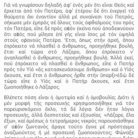
Γιά νά γνωρίσουν δηλαδή ἀφ’ ἑνός μέν ὅτι εἶναι Θεός καί
ἔρχεται ἀπό τόν Πατέρα, ἀφ’ ἑτέρου δέ ὅτι ἐνεργεῖ τά
θαύματα ὄχι ἐναντίον ἀλλά μέ συναίνεσι τοῦ Πατρός,
σήκωσε μέν ἐμπρός σέ ὅλους τούς ὀφθαλμούς του πρός
τόν Πατέρα, εἶπε δέ πρός αὐτόν ἐκεῖνα πού ἀποδεικνύουν
ὅτι αὐτός πού μίλησε ἐπί γῆς εἶναι ἴσος μέ τόν ὑψηλά
στούς οὐρανούς Πατέρα. Ἔτσι, ὅπως στήν ἀρχή, ὅπου
ἐπρόκειτο νά πλασθεῖ ὁ ἄνθρωπος, προηγήθηκε βουλή,
ἔτσι καί τώρα στό Λάζαρο, ὅπου ἐπρόκειτο ν’
ἀναπλασθεῖ ὁ ἄνθρωπος, προηγήθηκε βουλή. Ἄλλά ἐκεῖ,
πού ἐπρόκειτο νά πλασθεῖ ὁ ἄνθρωπος, εἶπε ὁ Πατήρ
πρός τόν Υἱό «ἄς κατασκευάσουμε ἄνθρωπο» καί ὁ Υἱός
ἄκουσε, καί ἔτσι ὁ ἄνθρωπος ἦρθε στήν ὕπαρξι•ἐδῶ δέ
τώρα εἶπε ὁ Υἱός καί ὁ Πατήρ ἄκουσε, καἰ ἔτσι
ζωοποιήθηκε ὁ Λάζαρος.
Βλέπετε πόση εἶναι ἡ ὁμοτιμία καί ἡ ὁμοβουλία; Διότι ἡ
μέν μορφή τῆς προσευχῆς χρησιμοποιήθηκε γιά τόν
παρευρισκόμενο ὄχλο, τά δέ λόγια δέν ἦταν λόγια
προσευχῆς, ἀλλά δεσποτείας καί ἐξουσίας «Λάζαρε, ἔλα
ἔξω», καί ἀμέσως ὁ τετραήμερος νεκρός παρουσιάσθηκε
σ’ αὐτόν ζωντανός ἄραγε τοῦτο ἔγινε μέ πρόσταγμα
ἀναζωοῦντος ἤ μέ προσευχή ζωοποιοῦντος; Φώναξε