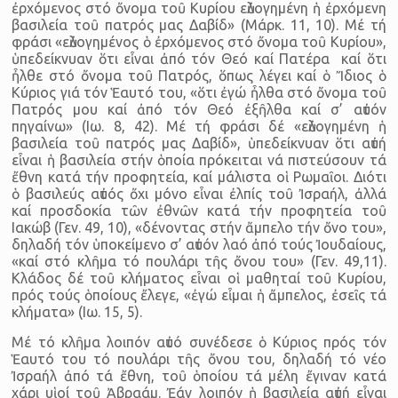
ἐρχόμενος στό ὄνομα τοῦ Κυρίου εὐλογημένη ἡ ἐρχόμενη
βασιλεία τοῦ πατρός μας Δαβίδ» (Μάρκ. 11, 10). Μέ τή
φράσι «εὐλογημένος ὁ ἐρχόμενος στό ὄνομα τοῦ Κυρίου»,
ὑπεδείκνυαν ὅτι εἶναι ἀπό τόν Θεό καί Πατέρα καί ὅτι
ἦλθε στό ὄνομα τοῦ Πατρός, ὅπως λέγει καί ὁ Ἴδιος ὁ
Κύριος γιά τόν Ἑαυτό του, «ὅτι ἐγώ ἦλθα στό ὄνομα τοῦ
Πατρός μου καί ἀπό τόν Θεό ἐξῆλθα καί σ’ αὐτόν
πηγαίνω» (Ιω. 8, 42). Μέ τή φράσι δέ «εὐλογημένη ἡ
βασιλεία τοῦ πατρός μας Δαβίδ», ὑπεδείκνυαν ὅτι αὐτή
εἶναι ἡ βασιλεία στήν ὁποία πρόκειται νά πιστεύσουν τά
ἔθνη κατά τήν προφητεία, καί μάλιστα οἱ Ρωμαῖοι. Διότι
ὁ βασιλεύς αὐτός ὄχι μόνο εἶναι ἐλπίς τοῦ Ἰσραήλ, ἀλλά
καί προσδοκία τῶν ἐθνῶν κατά τήν προφητεία τοῦ
Ιακώβ (Γεν. 49, 10), «δένοντας στήν ἄμπελο τήν ὄνο του»,
δηλαδή τόν ὑποκείμενο σ’ αὐτόν λαό ἀπό τούς Ἰουδαίους,
«καί στό κλῆμα τό πουλάρι τῆς ὄνου του» (Γεν. 49,11).
Κλάδος δέ τοῦ κλήματος εἶναι οἱ μαθηταί τοῦ Κυρίου,
πρός τούς ὁποίους ἔλεγε, «ἐγώ εἶμαι ἡ ἄμπελος, ἐσεῖς τά
κλήματα» (Ιω. 15, 5).
Μέ τό κλῆμα λοιπόν αὐτό συνέδεσε ὁ Κύριος πρός τόν
Ἑαυτό του τό πουλάρι τῆς ὄνου του, δηλαδή τό νέο
Ἰσραήλ ἀπό τά ἔθνη, τοῦ ὁποίου τά μέλη ἔγιναν κατά
χάρι υἱοί τοῦ Ἀβραάμ. Ἐάν λοιπόν ἡ βασιλεία αὐτή εἶναι