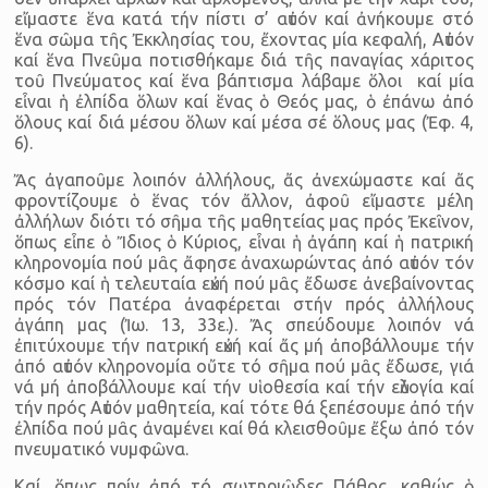
εἴμαστε ἕνα κατά τήν πίστι σ’ αὐτόν καί ἀνήκουμε στό
ἕνα σῶμα τῆς Ἐκκλησίας του, ἔχοντας μία κεφαλή, Αὐτόν
καί ἕνα Πνεῦμα ποτισθήκαμε διά τῆς παναγίας χάριτος
τοῦ Πνεύματος καί ἕνα βάπτισμα λάβαμε ὅλοι καί μία
εἶναι ἡ ἐλπίδα ὅλων καί ἕνας ὁ Θεός μας, ὁ ἐπάνω ἀπό
ὅλους καί διά μέσου ὅλων καί μέσα σέ ὅλους μας (Ἐφ. 4,
6).
Ἄς ἀγαποῦμε λοιπόν ἀλλήλους, ἄς ἀνεχώμαστε καί ἄς
φροντίζουμε ὁ ἕνας τόν ἄλλον, ἀφοῦ εἴμαστε μέλη
ἀλλήλων διότι τό σῆμα τῆς μαθητείας μας πρός Ἐκεῖνον,
ὅπως εἶπε ὁ Ἴδιος ὁ Κύριος, εἶναι ἡ ἀγάπη καί ἡ πατρική
κληρονομία πού μᾶς ἄφησε ἀναχωρώντας ἀπό αὐτόν τόν
κόσμο καί ἡ τελευταία εὐχή πού μᾶς ἔδωσε ἀνεβαίνοντας
πρός τόν Πατέρα ἀναφέρεται στήν πρός ἀλλήλους
ἀγάπη μας (Ἰω. 13, 33ε.). Ἄς σπεύδουμε λοιπόν νά
ἐπιτύχουμε τήν πατρική εὐχή καί ἄς μή ἀποβάλλουμε τήν
ἀπό αὐτόν κληρονομία οὔτε τό σῆμα πού μᾶς ἔδωσε, γιά
νά μή ἀποβάλλουμε καί τήν υἱοθεσία καί τήν εὐλογία καί
τήν πρός Αὐτόν μαθητεία, καί τότε θά ξεπέσουμε ἀπό τήν
ἐλπίδα πού μᾶς ἀναμένει καί θά κλεισθοῦμε ἔξω ἀπό τόν
πνευματικό νυμφῶνα.
Καί, ὅπως πρίν ἀπό τό σωτηριῶδες Πάθος, καθώς ὁ