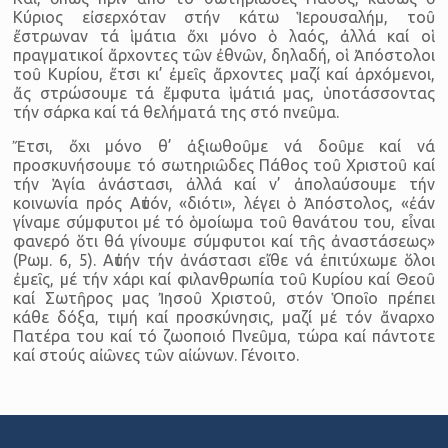
Κύριος εἰσερχόταν στήν κάτω Ἱερουσαλήμ, τοῦ
ἔστρωναν τά ἱμάτια ὄχι μόνο ὁ λαός, ἀλλά καί οἱ
πραγματικοί ἄρχοντες τῶν ἐθνῶν, δηλαδή, οἱ Ἀπόστολοι
τοῦ Κυρίου, ἔτσι κι’ ἐμεῖς ἄρχοντες μαζί καί ἀρχόμενοι,
ἄς στρώσουμε τά ἔμφυτα ἱμάτιά μας, ὑποτάσσοντας
τήν σάρκα καί τά θελήματά της στό πνεῦμα.
Ἔτσι, ὄχι μόνο θ’ ἀξιωθοῦμε νά δοῦμε καί νά
προσκυνήσουμε τό σωτηριῶδες Πάθος τοῦ Χριστοῦ καί
τήν Ἁγία ἀνάστασι, ἀλλά καί ν’ ἀπολαύσουμε τήν
κοινωνία πρός Αὐτόν, «διότι», λέγει ὁ Ἀπόστολος, «ἐάν
γίναμε σύμφυτοι μέ τό ὁμοίωμα τοῦ θανάτου του, εἶναι
φανερό ὅτι θά γίνουμε σύμφυτοι καί τῆς ἀναστάσεως»
(Ρωμ. 6, 5). Αὐτήν τήν ἀνάστασι εἴθε νά ἐπιτύχωμε ὅλοι
ἐμεῖς, μέ τήν χάρι καί φιλανθρωπία τοῦ Κυρίου καί Θεοῦ
καί Σωτῆρος μας Ἰησοῦ Χριστοῦ, στόν Ὁποῖο πρέπει
κάθε δόξα, τιμή καί προσκύνησις, μαζί μέ τόν ἄναρχο
Πατέρα του καί τό ζωοποιό Πνεῦμα, τώρα καί πάντοτε
καί στούς αἰῶνες τῶν αἰώνων. Γένοιτο.