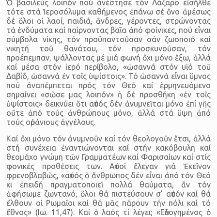
Ὁ βασιλεύς λοιπόν πού ἀνέστησε τόν Λάζαρο εἰσῆλθε
τότε στά Ἱεροσόλυμα καθήμενος ἐπάνω σέ ὄνο ἀμέσως
δέ ὅλοι οἱ λαοί, παιδιά, ἄνδρες, γέροντες, στρώνοντας
τά ἐνδύματα καί παίρνοντας βαΐα ἀπό φοίνικες, πού εἶναι
σύμβολα νίκης, τόν προϋπαντοῦσαν σάν ζωοποιό καί
νικητή τοῦ θανάτου, τόν προσκυνοῦσαν, τόν
προέπεμπαν, ψάλλοντας μέ μιά φωνή ὄχι μόνο ἔξω, ἀλλά
καί μέσα στόν ἱερό περίβολο, «ὡσαννά στόν υἱό τοῦ
Δαβίδ, ὡσαννά ἐν τοῖς ὑψίστοις». Τό ὡσαννά εἶναι ὕμνος
πού ἀναπέμπεται πρός τόν Θεό καί ἑρμηνευόμενο
σημαίνει «σῶσε μας λοιπόν» ἡ δέ προσθήκη «ἐν τοῖς
ὑψίστοις» δεικνύει ὅτι αὐτός δέν ἀνυμνεῖται μόνο ἐπί γῆς
οὔτε ἀπό τούς ἀνθρώπους μόνο, ἀλλά στά ὕψη ἀπό
τούς οὐράνιους ἀγγέλους.
Καί ὄχι μόνο τόν ἀνυμνοῦν καί τόν θεολογοῦν ἔτσι, ἀλλά
στή συνέχεια ἐναντιώνονται καί στήν κακόβουλη καί
θεομάχο γνώμη τῶν Γραμματέων καί Φαρισαίων καί στίς
φονικές προθέσεις των. Αὐτοί ἔλεγαν γιά Ἐκεῖνον
φρενοβλαβῶς, «αὐτός ὁ ἄνθρωπος δέν εἶναι ἀπό τόν Θεό
κι ἐπειδή πραγματοποιεῖ πολλά θαύματα, ἄν τόν
ἀφήσωμε ζωντανό, ὅλοι θά πιστεύσουν σ’ αὐτόν καί θά
ἔλθουν οἱ Ρωμαῖοι καί θά μᾶς πάρουν τήν πόλι καί τό
ἔθνος» (Ιω. 11,47). Καί ὁ λαός τί λέγει; «Εὐλογημένος ὁ