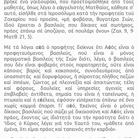
βρῆκε ἕνα γαϊδουράκι, πού προετοιμάσθηκε ἀπό τούς
μαθητάς, ὅπως λέγει ὁ εὐαγγελιστής Ματθαῖος, κάθησε σ’
αυτό, εἰσῆλθε στά Ἱεροσόλυμα κατά τήν προφητεία τοῦ
Ζαχαρίου πού προεῖπε, «μή φοβᾶσαι, θυγατέρα Σιών,
ἰδού ἔρχεται ὁ βασιλεύς σου δίκαιος καί σωτήριος,
πράος ἐπάνω σέ ὑποζύγιο, σέ πουλάρι ὄνου» (Ζαχ. 9, 9·
Ματθ. 21, 5).
Μέ τά λόγια αὐτά ὁ προφήτης δείκνυε ὅτι Αὐτός εἶναι ὁ
προφητευόμενος βασιλεύς, πού εἶναι ὁ μόνος
πραγματικά βασιλεύς τῆς Σιών διότι, λέγει, ὁ βασιλεύς
σου δέν εἶναι φοβερός στούς παρατηρητάς, οὔτε εἶναι
κάποιος βαρύς καί κακοποιός, συνοδευόμενος ἀπό
ὑπασπιστάς καί δορυφόρους, ἤ σύροντας πλῆθος πεζῶν
καί ἱππέων, ζώντας μέ πλεονεξία καί ἀπαιτώντας τέλη
καί φόρους, δουλεῖες καί ὑπηρεσίες ἀγενεῖς καί
ἐπιβλαβεῖς· ἀντίθετα, σημαία του εἶναι ἡ ταπείνωσις, ἡ
πτωχεία καί ἡ εὐτέλεια, ἐφόσον εἰσέρχεται ἐπάνω σέ ὄνο
χωρίς καμμιά ἔπαρσι. Γι’ αὐτό, Ἐκεῖνος εἶναι ὁ μόνος
δίκαιος βασιλεύς πού σώζει μέ δικαιοσύνη καί Αὐτός εἶναι
πράος, ἔχοντας ὡς ἰδιότητά του τήν πραότητα διότι ὁ
Ἴδιος ὁ Κύριος λέγει γιά τόν Ἑαυτό του, «μάθετε ἀπό
ἐμένα, ὅτι εἶμαι πράος καί ταπεινός στήν καρδιά».