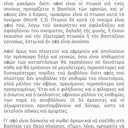
εἶναι μακάριοι· διότι αὐτοί εἶναι οἱ πτωχοί γιά τούς
ὁποίους προορίζεται ἡ βασιλεία τῶν οὐρανῶν, καί γι’
αὐτούς εἶπε ὁ Κύριος, «μακάριοι εἶναι οἱ πτωχοί κατά τό
πνεῦμα» (Ματθ. 5,3). Πτωχοί δέ κατά τό πνεῦμα εἶναι
αὐτοί πού, λόγω τοῦ ἀκαυχήτου καί ἀφιλοδόξου καί
ἀφιληδόνου τοῦ πνεύματος, δηλαδή τῆς ψυχῆς, ἤ ἔχουν
ἑκουσίαν καί τήν ἐξωτερική πτωχεία ἤ τήν βαστάζουν
γενναίως, ἔστω καί ἄν αὐτή εἶναι ἀκούσια.
Αὐτοί ὅμως πού πλουτοῦν καί εὐημεροῦν καί ἀπολαύουν
τήν πρόσκαιρη δόξα καί γενικῶς ὅσοι εἶναι ἐπιθυμητοί
αὐτῶν τῶν καταστάσεων θά περιπέσουν σέ δεινότερα
πάθη καί θά ἐμπέσουν σέ μεγαλύτερες, περισσότερες καί
δυσχερέστερες παγίδες τοῦ Διαβόλου· διότι αὐτός πού
πλούτησε δέν ἀποβάλλει τήν επιθυμία τοῦ πλουτισμοῦ,
ἀλλά μᾶλλον τήν αὐξάνει, ὀρεγόμενος περισσότερα ἀπό
προηγουμένως. Ἔτσι καί ὁ φιλήδονος καί ὁ φίλαρχος καί
ὁ ἄσωτος καί ὁ ἀκόλαστος αὐξάνουν μᾶλλον τίς ἐπιθυμίες
των παρά τίς ἀποβάλλουν. Οἱ δέ ἄρχοντες καί οἱ
ἀξιωματοῦχοι προσλαμβάνουν καί δύναμι, ὥστε νά
ἐκτελοῦν ἀδικίες καί ἁμαρτίες.
Γι’ αὐτό εἶναι δύσκολο νά σωθεῖ ἄρχων καί νά εἰσέλθη στή
βασιλεία τοῦ Θεοῦ πλούσιος. «Πῶς», λέγει, «μπορεῖτε νά