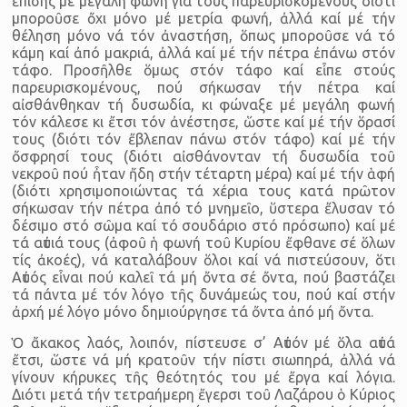
ἐπίσης μέ μεγάλη φωνή γιά τούς παρευρισκομένους διότι
μποροῦσε ὄχι μόνο μέ μετρία φωνή, ἀλλά καί μέ τήν
θέληση μόνο νά τόν ἀναστήση, ὅπως μποροῦσε νά τό
κάμη καί ἀπό μακριά, ἀλλά καί μέ τήν πέτρα ἐπάνω στόν
τάφο. Προσῆλθε ὅμως στόν τάφο καί εἶπε στούς
παρευρισκομένους, πού σήκωσαν τήν πέτρα καί
αἰσθάνθηκαν τή δυσωδία, κι φώναξε μέ μεγάλη φωνή
τόν κάλεσε κι ἔτσι τόν ἀνέστησε, ὥστε καί μέ τήν ὅρασί
τους (διότι τόν ἔβλεπαν πάνω στόν τάφο) καί μέ τήν
ὄσφρησί τους (διότι αἰσθάνονταν τή δυσωδία τοῦ
νεκροῦ πού ἦταν ἤδη στήν τέταρτη μέρα) καί μέ τήν ἁφή
(διότι χρησιμοποιώντας τά χέρια τους κατά πρῶτον
σήκωσαν τήν πέτρα ἀπό τό μνημεῖο, ὕστερα ἔλυσαν τό
δέσιμο στό σῶμα καί τό σουδάριο στό πρόσωπο) καί μέ
τά αὐτιά τους (ἀφοῦ ἡ φωνή τοῦ Κυρίου ἔφθανε σέ ὅλων
τίς ἀκοές), νά καταλάβουν ὅλοι καί νά πιστεύσουν, ὅτι
Αὐτός εἶναι πού καλεῖ τά μή ὄντα σέ ὄντα, πού βαστάζει
τά πάντα μέ τόν λόγο τῆς δυνάμεώς του, πού καί στήν
ἀρχή μέ λόγο μόνο δημιούργησε τά ὄντα ἀπό μή ὄντα.
Ὁ ἄκακος λαός, λοιπόν, πίστευσε σ’ Αὐτόν μέ ὅλα αὐτά
ἔτσι, ὥστε νά μή κρατοῦν τήν πίστι σιωπηρά, ἀλλά νά
γίνουν κήρυκες τῆς θεότητός του μέ ἔργα καί λόγια.
Διότι μετά τήν τετραήμερη ἔγερσι τοῦ Λαζάρου ὁ Κύριος