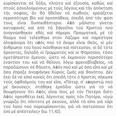
εὑρίσκονται σέ δόξα, πλοῦτο καί ἐξουσία, καθώς καί
στούς ἀσχολούμενους μέ τούς λόγους καί τήν ἀπόκτηση
τῆς σοφίας, ἄν θά ἤθελαν νά σωθοῦν, χρειάζεται
περισσότερη βία καί προσπάθεια, ἐπειδή ἀπό τήν φύσι
τους εἶναι δυσπειθέστεροι. Αὐτό μάλιστα γίνεται
καταφανές καί ἀπό τά Εὐαγγέλια τοῦ Χριστοῦ πού
ἀναγνώσθηκαν χθές καί σήμερα. Πραγματικά, μέ τό
θαῦμα πού τελέσθηκε στόν Λάζαρο καί παρέστησε
ὁλοφάνερα ὅτι αὐτός πού τό ἔκαμε εἶναι Θεός, οἱ μέν
ἄνθρωποι τοῦ λαοῦ πείσθηκαν καί πίστευσαν, οἱ δέ τότε
ἄρχοντες, δηλαδή οἱ Γραμματεῖς καί οἱ Φαρισαῖοι, τόσο
ἀμετάπειστοι ἔμειναν, ὥστε νά ἐκμανοῦν περισσότερο
ἐναντίον του καί νά θέλουν, λόγω φρενοβλαβείας, νά
παραδώσουν σέ θάνατο, Αὐτόν πού καί μέ ὅσα εἶπε καί μέ
ὅσα ἔπραξε ἀναφάνηκε Κύριος ζωῆς καί θανάτου. Δέν
ἔχει δέ νά εἰπεῖ κανείς ὅτι ἐπειδή τότε ὁ Χριστός σήκωσε
τούς ὀφθαλμούς του καί εἶπε, «Πάτερ, σ’ εὐχαριστῶ πού
μέ ἄκουσες», στάθηκε ἐμπόδιο ὥστε γιά τό νά
θεωρήσουν ὅτι Αὐτός εἶναι ἴσος μέ τόν Πατέρα διότι
Αὐτός προσθέτει ἐκεῖ, λέγοντας πρός τόν Πατέρα, «ἐγώ
γνώριζα ὅτι πάντοτε μέ ἀκούεις, ἀλλά τά εἶπα γιά χάρι
τοῦ λαοῦ πού παρευρίσκονταν, γιά νά πιστεύσουν ὅτι
ἐσύ μέ ἀπέστειλες» (Ιω. 11,42).