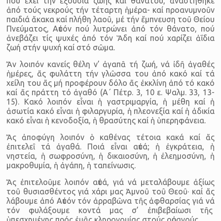
πού ἔχει τήν ἐξουσία ζωῆς καί θανάτου, ἀναστήθηκε
ἀπό τούς νεκρούς τήν τέταρτη ἡμέρα- καί προανυμνοῦν
παιδιά ἄκακα καί πλήθη λαοῦ, μέ τήν ἔμπνευση τοῦ Θείου
Πνεύματος, Αὐτόν πού λυτρώνει ἀπό τόν θάνατο, πού
ἀνεβάζει τίς ψυχές ἀπό τόν Ἅδη καί πού χαρίζει ἀΐδια
ζωή στήν ψυχή καί στό σῶμα.
Ἄν λοιπόν κανείς θέλη ν’ ἀγαπᾶ τή ζωή, νά ἰδῆ ἀγαθές
ἡμέρες, ἄς φυλάττη τήν γλῶσσα του ἀπό κακό καί τά
χείλη του ἄς μή προφέρουν δόλο ἄς ἐκκλίνη ἀπό τό κακό
καί ἄς πράττη τό ἀγαθό (Α΄ Πέτρ. 3, 10 ε. Ψαλμ. 33, 13-
15). Κακό λοιπόν εἶναι ἡ γαστριμαργία, ἡ μέθη καί ἡ
ἀσωτία κακό εἶναι ἡ φιλαργυρία, ἡ πλεονεξία καί ἡ ἀδικία
κακό εἶναι ἡ κενοδοξία, ἡ θρασύτης καί ἡ ὑπερηφάνεια.
Ἄς ἀποφύγη λοιπόν ὁ καθένας τέτοια κακά καί ἄς
ἐπιτελεῖ τά ἀγαθά. Ποιά εἶναι αὐτά; ἡ ἐγκράτεια, ἡ
νηστεία, ἡ σωφροσύνη, ἡ δικαιοσύνη, ἡ ἐλεημοσύνη, ἡ
μακροθυμία, ἡ ἀγάπη, ἡ ταπείνωσις.
Ἄς ἐπιτελοῦμε λοιπόν αὐτά, γιά νά μεταλάβουμε ἀξίως
τοῦ θυσιασθέντος γιά χάρι μας Ἀμνοῦ τοῦ Θεοῦ· καί ἄς
λάβουμε ἀπό Αὐτόν τόν ἀρραβῶνα τῆς ἀφθαρσίας γιά νά
τόν φυλάξουμε κοντά μας σ’ ἐπιβεβαίωσι τῆς
ὑπεσχημένης πρός ἐμᾶς κληρονομίας στούς οὐρανούς.