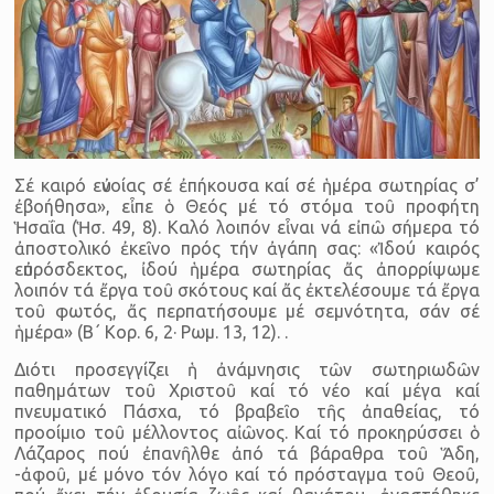
Σέ καιρό εὐνοίας σέ ἐπήκουσα καί σέ ἡμέρα σωτηρίας σ’
ἐβοήθησα», εἶπε ὁ Θεός μέ τό στόμα τοῦ προφήτη
Ἡσαΐα (Ἡσ. 49, 8). Καλό λοιπόν εἶναι νά εἰπῶ σήμερα τό
ἀποστολικό ἐκεῖνο πρός τήν ἀγάπη σας: «Ἰδού καιρός
εὐπρόσδεκτος, ἰδού ἡμέρα σωτηρίας ἄς ἀπορρίψωμε
λοιπόν τά ἔργα τοῦ σκότους καί ἄς ἐκτελέσουμε τά ἔργα
τοῦ φωτός, ἄς περπατήσουμε μέ σεμνότητα, σάν σέ
ἡμέρα» (Β΄ Κορ. 6, 2· Ρωμ. 13, 12). .
Διότι προσεγγίζει ἡ ἀνάμνησις τῶν σωτηριωδῶν
παθημάτων τοῦ Χριστοῦ καί τό νέο καί μέγα καί
πνευματικό Πάσχα, τό βραβεῖο τῆς ἀπαθείας, τό
προοίμιο τοῦ μέλλοντος αἰῶνος. Καί τό προκηρύσσει ὁ
Λάζαρος πού ἐπανῆλθε ἀπό τά βάραθρα τοῦ Ἅδη,
-ἀφοῦ, μέ μόνο τόν λόγο καί τό πρόσταγμα τοῦ Θεοῦ,