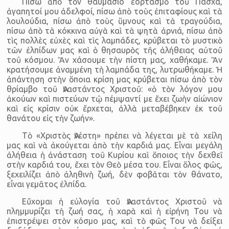
Πίσω ἀπὸ τὸν θαυμάσιο ἑορτασμὸ τοῦ Πάσχα,
ἀγαπητοί μου ἀδελφοί, πίσω ἀπὸ τοὺς ἐπιταφίους καὶ τὰ
λουλούδια, πίσω ἀπὸ τοὺς ὕμνους καὶ τὰ τραγούδια,
πίσω ἀπὸ τὰ κόκκινα αὐγὰ καὶ τὰ ψητὰ ἀρνιά, πίσω ἀπὸ
τὶς πολλὲς εὐχὲς καὶ τὶς λαμπάδες, κρύβεται τὸ μυστικὸ
τῶν ἐλπίδων μας καὶ ὁ θησαυρὸς τῆς ἀλήθειας αὐτοῦ
τοῦ κόσμου. Ἂν χάσουμε τὴν πίστη μας, χαθήκαμε. Ἂν
κρατήσουμε ἀναμμένη τὴ λαμπάδα της, λυτρωθήκαμε. Ἡ
ἀπάντηση στὴν ὅποια κρίση μας κρύβεται πίσω ἀπὸ τὸν
θρίαμβο τοῦ Ἀναστάντος Χριστοῦ: «ὁ τὸν λόγον μου
ἀκούων καὶ πιστεύων τῷ πέμψαντί με ἔχει ζωὴν αἰώνιον
καὶ εἰς κρίσιν οὐκ ἔρχεται, ἀλλὰ μεταβέβηκεν ἐκ τοῦ
θανάτου εἰς τὴν ζωήν».
Τὸ «Χριστὸς Ἀνέστη» πρέπει νὰ λέγεται μὲ τὰ χείλη
μας καὶ νὰ ἀκούγεται ἀπὸ τὴν καρδιά μας. Εἶναι μεγάλη
ἀλήθεια ἡ ἀνάσταση τοῦ Κυρίου καὶ ὅποιος τὴν δεχθεῖ
στὴν καρδιά του, ἔχει τὸν Θεὸ μέσα του. Εἶναι ὅλος φῶς,
ξεχειλίζει ἀπὸ ἀληθινὴ ζωή, δὲν φοβᾶται τὸν θάνατο,
εἶναι γεμᾶτος ἐλπίδα.
Εὔχομαι ἡ εὐλογία τοῦ Ἀναστάντος Χριστοῦ νὰ
πλημμυρίζει τὴ ζωή σας, ἡ χαρὰ καὶ ἡ εἰρήνη Του νὰ
ἐπιστρέψει στὸν κόσμο μας, καὶ τὸ φῶς Του νὰ δείξει