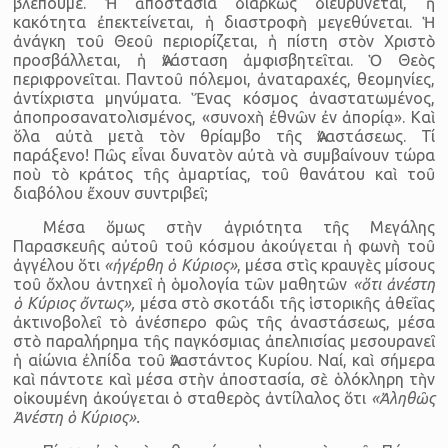
βλέπουμε. Ἡ ἀποστασία διαρκῶς διευρύνεται, ἡ
κακότητα ἐπεκτείνεται, ἡ διαστροφὴ μεγεθύνεται. Ἡ
ἀνάγκη τοῦ Θεοῦ περιορίζεται, ἡ πίστη στὸν Χριστὸ
προσβάλλεται, ἡ Ἀνάσταση ἀμφισβητεῖται. Ὁ Θεὸς
περιφρονεῖται. Παντοῦ πόλεμοι, ἀναταραχές, θεομηνίες,
ἀντίχριστα μηνύματα. Ἕνας κόσμος ἀναστατωμένος,
ἀποπροσανατολισμένος, «συνοχὴ ἐθνῶν ἐν ἀπορίᾳ». Καὶ
ὅλα αὐτὰ μετὰ τὸν θρίαμβο τῆς Ἀναστάσεως. Τί
παράξενο! Πῶς εἶναι δυνατὸν αὐτὰ νὰ συμβαίνουν τώρα
ποὺ τὸ κράτος τῆς ἁμαρτίας, τοῦ θανάτου καὶ τοῦ
διαβόλου ἔχουν συντριβεῖ;
Μέσα ὅμως στὴν ἀγριότητα τῆς Μεγάλης
Παρασκευῆς αὐτοῦ τοῦ κόσμου ἀκούγεται ἡ φωνὴ τοῦ
ἀγγέλου ὅτι
«ἠγέρθη ὁ Κύριος»
, μέσα στὶς κραυγὲς μίσους
τοῦ ὄχλου ἀντηχεῖ ἡ ὁμολογία τῶν μαθητῶν
«ὅτι ἀνέστη
ὁ Κύριος ὄντως»,
μέσα στὸ σκοτάδι τῆς ἱστορικῆς ἀθεΐας
ἀκτινοβολεῖ τὸ ἀνέσπερο φῶς τῆς ἀναστάσεως, μέσα
στὸ παραλήρημα τῆς παγκόσμιας ἀπελπισίας μεσουρανεῖ
ἡ αἰώνια ἐλπίδα τοῦ Ἀναστάντος Κυρίου. Ναί, καὶ σήμερα
καὶ πάντοτε καὶ μέσα στὴν ἀποστασία, σὲ ὁλόκληρη τὴν
οἰκουμένη ἀκούγεται ὁ σταθερὸς ἀντίλαλος ὅτι
«Ἀληθῶς
Ἀνέστη ὁ Κύριος».