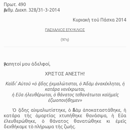
Πρωτ. 490
Ἀριθμ. Διεκπ. 328/31-3-2014
Κυριακὴ τοῦ Πάσχα 2014
ΠΑΣΧΑΛΙΟΣ ΕΓΚΥΚΛΙΟΣ
(97η)
Ἀγαπητοί μου ἀδελφοί,
ΧΡΙΣΤΟΣ ΑΝΕΣΤΗ!
Καὶ δι’ Αὐτοῦ «ὁ ᾅδης ᾐχμαλώτισται, ὁ Ἀδὰμ ἀνακέκληται, ἡ
κατάρα νενέκρωται,
ἡ Εὔα ἠλευθέρωται, ὁ θάνατος τεθανάτωται καὶ ἡμεῖς
ἐζωοποιήθημεν»
Ὁ ᾅδης αἰχμαλωτίστηκε, ὁ Ἀδὰμ ἀποκαταστάθηκε, ἡ
κατάρα τῆς ἁμαρτίας χτυπήθηκε θανάσιμα, ἡ Εὔα
ἐλευθερώθηκε, ὁ θάνατος θανατώθηκε κι ἐμεῖς
δεχθήκαμε τὸ πλήρωμα τῆς ζωῆς.