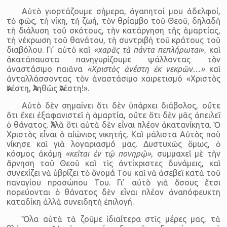
Αὐτὸ γιορτάζουμε σήμερα, ἀγαπητοί μου ἀδελφοί,
τὸ φῶς, τὴ νίκη, τὴ ζωή, τὸν θρίαμβο τοῦ Θεοῦ, δηλαδὴ
τὴ διάλυση τοῦ σκότους, τὴν κατάργηση τῆς ἁμαρτίας,
τὴ νέκρωση τοῦ θανάτου, τὴ συντριβὴ τοῦ κράτους τοῦ
διαβόλου. Γι’ αὐτὸ καὶ
«χαρᾶς τὰ πάντα πεπλήρωται
», καὶ
ἀκατάπαυστα πανηγυρίζουμε ψάλλοντας τὸν
ἀναστάσιμο παιᾶνα
«Χριστὸς ἀνέστη ἐκ νεκρῶν…»
καὶ
ἀνταλλάσσοντας τὸν ἀναστάσιμο χαιρετισμό «Χριστὸς
Ἀνέστη, Ἀληθῶς Ἀνέστη!».
Αὐτὸ δὲν σημαίνει ὅτι δὲν ὑπάρχει διάβολος, οὔτε
ὅτι ἔχει ἐξαφανιστεῖ ἡ ἁμαρτία, οὔτε ὅτι δὲν μᾶς ἀπειλεῖ
ὁ θάνατος. Ἀλλὰ ὅτι αὐτὰ δὲν εἶναι πλέον ἀκατανίκητα. Ὁ
Χριστὸς εἶναι ὁ αἰώνιος νικητής. Καὶ μάλιστα Αὐτὸς ποὺ
νίκησε καὶ γιὰ λογαριασμό μας. Δυστυχῶς ὅμως, ὁ
κόσμος ἀκόμη
«κεῖται ἐν τῷ πονηρῷ»
, συμμαχεῖ μὲ τὴν
ἄρνηση τοῦ Θεοῦ καὶ τὶς ἀντίχριστες δυνάμεις, καὶ
συνεχίζει νὰ ὑβρίζει τὸ ὄνομά Του καὶ νὰ ἀσεβεῖ κατὰ τοῦ
παναγίου προσώπου Του. Γι’ αὐτὸ γιὰ ὅσους ἔτσι
πορεύονται ὁ θάνατος δὲν εἶναι πλέον ἀναπόφευκτη
καταδίκη ἀλλὰ συνειδητὴ ἐπιλογή.
Ὅλα αὐτὰ τὰ ζοῦμε ἰδιαίτερα στὶς μέρες μας, τὰ