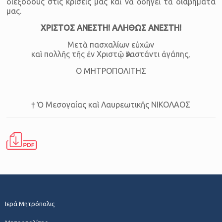
διεξόδους στὶς κρίσεις μας καὶ νὰ ὁδηγεῖ τὰ διαβήματά
μας.
ΧΡΙΣΤΟΣ ΑΝΕΣΤΗ! ΑΛΗΘΩΣ ΑΝΕΣΤΗ!
Μετὰ πασχαλίων εὐχῶν
καὶ πολλῆς τῆς ἐν Χριστῷ Ἀναστάντι ἀγάπης,
Ο ΜΗΤΡΟΠΟΛΙΤΗΣ
† Ὁ Μεσογαίας καὶ Λαυρεωτικῆς ΝΙΚΟΛΑΟΣ
Ιερά Μητρόπολις