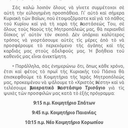
Σᾶς καλῶ λοιπὸν ὅλους νὰ γίνετε συμμέτοχοι σὲ
αὐτὴ τὴν εὐλογημένη προσπάθεια. Γι’ αὐτὸ καὶ σήμερα
Κυριακὴ τῶν Βαΐων, ποὺ ἑτοιμαζόμαστε καὶ γιὰ τὸ πάθος
τοῦ Κυρίου καὶ γιὰ τὴ χαρὰ τῆς Ἀναστάσεώς Του, σὲ
ὅλους τοὺς Ναοὺς τῆς Μητροπόλεώς μας, θὰ περιαχθεῖ
δίσκος γι’ αὐτὸν τὸν σκοπό. Δὲν ὑπάρχει καλύτερος
τρόπος νὰ γιορτάσουμε αὐτὲς τὶς μέρες ἀπὸ τὸ νὰ
προσφέρουμε τὸ περιεχόμενο τῆς ἀγάπης καὶ τῆς
καρδιᾶς μας στοὺς ἀδελφούς μας. Ἡ βοήθεια τοῦ
καθενός μας εἶναι ἀνεκτίμητη.
• Παράλληλα, σᾶς ἐνημερώνω ὅτι, ὅπως κάθε χρόνο,
ἔτσι καὶ φέτος τὸ πρωΐ τῆς Κυριακῆς τοῦ Πάσχα θὰ
ἐπισκεφθοῦμε τὰ Κοιμητήρια τῆς Ἱερᾶς Μητροπόλεώς
μας, προκειμένου νὰ ψάλουμε τὸ «Χριστὸς Ἀνέστη» καὶ νὰ
τελέσουμε
Ἀρχιερατικὸ Ἀναστάσιμο Τρισάγιο
γιὰ τὶς
ψυχὲς τῶν προσφιλῶν μας κατὰ τὸ ἑξῆς πρόγραμμα:
9:15 π.μ. Κοιμητήριο Σπάτων
9:45 π.μ. Κοιμητήριο Παιανίας
10:15 π.μ. Νέο Κοιμητήριο Κορωπίου