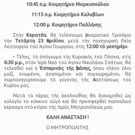
10:45 π.μ. Κοιμητήριο Μαρκοπούλου
11:15 π.μ. Κοιμητήριο Καλυβίων
12:00 μ. Κοιμητήριο Παλλήνης
Στὴν
Κερατέα
, θὰ τελέσουμε Ἀρχιερατικὸ Τρισάγιο
τὴν
Τετάρτη 23 Ἀπριλίου
, μετὰ τὴν πανηγυρικὴ Θεία
Λειτουργία τοῦ Ἁγίου Γεωργίου, στὶς
12:00 τὸ μεσημέρι.
• Τέλος, τὸ ἀπόγευμα τῆς Κυριακῆς τοῦ Πάσχα, στὶς
6:30 μ.μ.,
στὸν Ἱερὸ Ναὸ τοῦ Ἁγίου Νικολάου Σπάτων, θὰ
τελεσθεῖ καὶ ὁ
Ἑσπερινὸς τῆς Ἀγάπης,
ὅπου πλέον ὅλοι
μαζί, ἑνωμένοι, ἀγαπημένοι καὶ συγχωρημένοι, θὰ
συμπανηγυρίσουμε τὸ γεγονὸς τῆς Ἀναστάσεως τοῦ
Κυρίου μας.
Μετὰ τὸ πέρας τῆς ἀκολουθίας θὰ διανεμηθεῖ ὡς
εὐλογία τὸ κόκκινο αὐγὸ καὶ θὰ προσφερθεῖ πασχαλινὸ
κέρασμα στὸ κτίριο τῆς Ἱερᾶς Μητροπόλεώς μας.
ΚΑΛΗ ΑΝΑΣΤΑΣΗ !
Ο ΜΗΤΡΟΠΟΛΙΤΗΣ