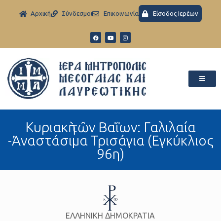
Aρχική
Σύνδεσμοι
Eπικοινωνία
Είσοδος Ιερέων
Kυριακὴ τῶν Βαΐων: Γαλιλαία
-Ἀναστάσιμα Τρισάγια (Εγκύκλιος
96η)
ΕΛΛΗΝΙΚΗ ΔΗΜΟΚΡΑΤΙΑ