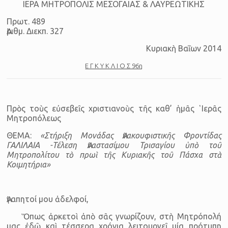
ΙΕΡΑ ΜΗΤΡΟΠΟΛΙΣ ΜΕΣΟΓΑΙΑΣ & ΛΑΥΡΕΩΤΙΚΗΣ
Πρωτ. 489
Ἀριθμ. Διεκπ. 327
Κυριακὴ Βαῒων 2014
Ε Γ Κ Υ Κ Λ Ι Ο Σ 96η
Πρὸς τοὺς εὐσεβεῖς χριστιανοὺς τῆς καθ’ ἡμᾶς ῾Ιερᾶς
Μητροπόλεως
ΘΕΜΑ:
«Στήριξη Μονάδας Ἀνακουφιστικῆς Φροντίδας
ΓΑΛΙΛΑΙΑ -Τέλεση Ἀναστασίμου Τρισαγίου ὑπὸ τοῦ
Μητροπολίτου τὸ πρωὶ τῆς Κυριακῆς τοῦ Πάσχα στὰ
Κοιμητήρια»
Ἀγαπητοί μου ἀδελφοί,
Ὅπως ἀρκετοὶ ἀπὸ σᾶς γνωρίζουν, στὴ Μητρόπολή
μας ἐδῶ καὶ τέσσερα χρόνια λειτουργεῖ μία πρότυπη