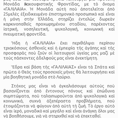
Μονάδα Ἀνακουφιστικῆς Φροντίδας, με τὸ ὄνομα
«ΓΑΛΙΛΑΙΑ». Ἡ Μονάδα αὐτὴ ποὺ ἀποτελεῖται ἀπὸ
25μελὲς ἐξειδικευμένο ἐπιστημονικὸ προσωπικὸ καὶ εἶναι
ἡ μόνη στὴν Ἑλλάδα, στηρίζει ἐντελῶς δωρεὰν
καρκινοπαθεῖς προχωρημένου σταδίου, παρέχοντας
ἰατρική, νοσηλευτική, ψυχολογική, κοινωνική καὶ
πνευματικὴ φροντίδα.
Ἤδη ἡ «ΓΑΛΙΛΑΙΑ» ἔχει περιθάλψει περίπου
τριακόσιους ἀσθενεῖς καὶ ἡ ἐμπειρία τῆς ἀγάπης καὶ τῆς
προσφορᾶς ποὺ ζοῦν οἱ λειτουργοὶ ὑγείας μας μαζὶ μὲ
τοὺς πάσχοντες ἀδελφούς μας εἶναι ἀνεκτίμητη.
Ἕδρα καὶ βάση τῆς «ΓΑΛΙΛΑΙΑΣ» εἶναι τὰ Σπάτα καὶ
πρῶτα ὁ Θεὸς τοὺς προσεχεῖς μῆνες θὰ λειτουργήσει καὶ
μία βοηθητικὴ μονάδα στὸ Λαύριο.
Στόχος μας εἶναι νὰ ἀγκαλιάσουμε αὐτοὺς ποὺ
βασανίζονται ἀπὸ ἔντονους πόνους καὶ ἐπώδυνα
συμπτώματα, ποὺ ταλαιπωροῦνται ἀπὸ ψυχολογικὰ καὶ
κοινωνικά, συχνὰ ἀξεπέραστα προβλήματα, ποὺ
ἑτοιμάζονται νὰ φύγουν ἀπὸ αὐτὴ τὴ ζωή. Τὸ ἐργο αὐτὸ
εἶναι ἱερό, μοναδικὸ καὶ μεγάλο καὶ εἶναι ἀνάγκη ὅλοι μας
νὰ βοηθήσουμε, γιὰ νὰ στηριχθεῖ καὶ νὰ ἐπεκταθεῖ.