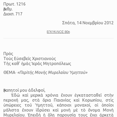
Πρωτ. 1216
Ἀριθμ.
Διεκπ. 717
Σπάτα, 14 Νοεμβρίου 2012
ΕΓΚΥΚΛΙΟΣ 80η
Πρὸς
Τοὺς Εὐσεβεῖς Χριστιανοὺς
Τῆς καθ’ ἡμᾶς Ἱερᾶς Μητροπόλεως
ΘΕΜΑ·
«Περὶ τῆς Μονῆς Μυρελαίου Ὑμηττοῦ»
Ἀγαπητοί μου ἀδελφοί,
Ἐδῶ καὶ μερικὰ χρόνια ἔχουν ἐγκατασταθεῖ στὴν
περιοχή μας, στὰ ὅρια Παιανίας καὶ Κορωπίου, στὶς
ὑπώρειες τοῦ Ὑμηττοῦ, κάποιοι μοναχοί, οἱ ὁποῖοι
μάλιστα ἔχουν ἱδρύσει καὶ μονὴ μὲ τὸ ὄνομα Μονὴ
Μυρελαίου. Ἐπειδὴ ἡ ὅλη παρουσία τους ἔχει ἀρκετὰ