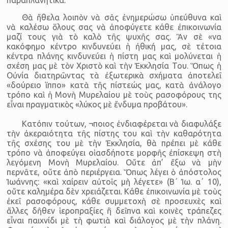
παραπλανητικά.
Θὰ ἤθελα λοιπὸν νὰ σᾶς ἐνημερώσω ὑπεύθυνα καὶ
νὰ καλέσω ὅλους σας νὰ ἀποφύγετε κάθε ἐπικοινωνία
μαζί τους γιὰ τὸ καλὸ τῆς ψυχῆς σας. Ἂν σὲ «να
κακόφημο κέντρο κινδυνεύει ἡ ἠθική μας, σὲ τέτοια
κέντρα πλάνης κινδυνεύει ἡ πίστη μας καὶ μολύνεται ἡ
σχέση μας μὲ τὸν Χριστὸ καὶ τὴν Ἐκκλησία Του. Ὅπως ἡ
Οὐνία διατηρῶντας τὰ ἐξωτερικὰ σχήματα ἀποτελεῖ
«δούρειο ἵππο» κατὰ τῆς πίστεώς μας, κατὰ ἀνάλογο
τρόπο καὶ ἡ Μονὴ Μυρελαίου μὲ τοὺς ρασοφόρους της
εἶναι πραγματικὸς «λύκος μὲ ἔνδυμα προβάτου».
Κατόπιν τούτων, ¬ποιος ἐνδιαφέρεται νὰ διαφυλάξε
τὴν ἀκεραιότητα τῆς πίστης του καὶ τὴν καθαρότητα
τῆς σχέσης του μὲ τὴν Ἐκκλησία, θὰ πρέπει μὲ κάθε
τρόπο νὰ ἀποφεύγει οἱασδήποτε μορφῆς ἐπίσκεψη στὴ
λεγόμενη Μονὴ Μυρελαίου. Οὔτε ἀπ’ ἔξω νὰ μὴν
περνᾶτε, οὔτε ἀπὸ περιέργεια. Ὅπως λέγει ὁ ἀπόστολος
Ἰωάννης: «καὶ χαίρειν αὐτοῖς μὴ λέγετε» (Β΄ Ἰω. α΄ 10),
οὔτε καλημέρα δὲν χρειάζεται. Κάθε ἐπικοινωνία μὲ τοὺς
ἐκεῖ ρασοφόρους, κάθε συμμετοχὴ σὲ προσευχὲς καὶ
ἄλλες δῆθεν ἱεροπραξίες ἢ δεῖπνα καὶ κοινὲς τράπεζες
εἶναι παιχνίδι μὲ τὴ φωτιὰ καὶ διάλογος μὲ τὴν πλάνη.