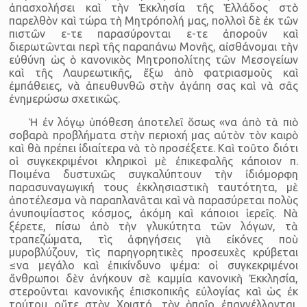
ἀπασχολήσει καὶ τὴν Ἐκκλησία τῆς Ἑλλάδος στὸ
παρελθὸν καὶ τώρα τὴ Μητρόπολή μας, πολλοὶ δὲ ἐκ τῶν
πιστῶν ε-τε παρασύρονται ε-τε ἀποροῦν καὶ
διερωτῶνται περὶ τῆς παραπάνω Μονῆς, αἰσθάνομαι τὴν
εὐθύνη ὡς ὁ κανονικὸς Μητροπολίτης τῶν Μεσογείων
καὶ τῆς Λαυρεωτικῆς, ἔξω ἀπὸ φατριασμοὺς καὶ
ἐμπάθειες, νὰ ἀπευθυνθῶ στὴν ἀγάπη σας καὶ νὰ σᾶς
ἐνημερώσω σχετικῶς.
Ἡ ἐν λόγῳ ὑπόθεση ἀποτελεῖ ὅσως «να ἀπὸ τὰ πιὸ
σοβαρὰ προβλήματα στὴν περιοχή μας αὐτὸν τὸν καιρὸ
καὶ θὰ πρέπει ἰδιαίτερα νὰ τὸ προσέξετε. Καὶ τοῦτο διότι
οἱ συγκεκριμένοι κληρικοὶ μὲ ἐπικεφαλῆς κάποιον π.
Ποιμένα δυστυχῶς συγκαλύπτουν τὴν ἰδιόμορφη
παρασυναγωγική τους ἐκκλησιαστικὴ ταυτότητα, μὲ
ἀποτέλεσμα νὰ παραπλανᾶται καὶ νὰ παρασύρεται πολὺς
ἀνυποψίαστος κόσμος, ἀκόμη καὶ κάποιοι ἱερεῖς. Νὰ
ξέρετε, πίσω ἀπὸ τὴν γλυκύτητα τῶν λόγων, τὰ
τραπεζώματα, τὶς ἀφηγήσεις γιὰ εἰκόνες ποὺ
μυροβλύζουν, τὶς παρηγορητικὲς προσευχὲς κρύβεται
≤να μεγάλο καὶ ἐπικίνδυνο ψέμα: οἱ συγκεκριμένοι
ἄνθρωποι δὲν ἀνήκουν σὲ καμμία κανονικὴ Ἐκκλησία,
στεροῦνται κανονικῆς ἐπισκοπικῆς εὐλογίας καὶ ὡς ἐκ
τούτου οὔτε στὸν Χριστό, τὸν ὁποῖο ἐπαγγέλλονται,