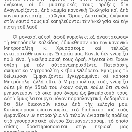
ἀνήκουν, οἱ δὲ μυστηριακές τους πράξεις δὲν
ἀναγνωρίζονται ἀπὸ καμμία κανονικὴ Ἐκκλησία καὶ ἀπὸ
κανένα μοναστήρι τοῦ Ἁγίου Ὄρους. Δυστυχῶς, ἀνήκουν
στὸν ἑαυτό τους καὶ καπηλεύονται τὴν Ἐκκλησία καὶ τὴν
πίστη τοῦ λαοῦ.
Οἱ μοναχοὶ αὐτοί, ἀφοῦ κυριολεκτικὰ ἀναστάτωσαν
τὴ Μητρόπολη Χαλκίδος, ἐδιώχθησαν ἀπὸ τὸν κανονικὸ
Μητροπολίτη κ. Χρυσόστομο καὶ τελικῶς
ἐγκαταστάθηκαν στὴν Ἐπαρχία μας. Κανεὶς δὲν γνωρίζει
ποιὰ εἶναι ἡ Ἐκκλησιασική τους ἀρχή. Λέγεται ὅτι ἔχουν
σχέση μὲ τὸν αὐτοανακηρυχθέντα Πατριάρχη,
σχισματικὸ Μητροπολίτη Κιέβου Φιλάρετο. Ἐμᾶς μᾶς τὸ
διέψευσαν. Ἐμφανίζονται ἐγγεγραμμένοι σὲ κάποια
Μητρόπολη, ἀλλὰ οὔτε ὁ Μητροπολίτης τοὺς γνωρίζει
οὔτε μὲ τὴν ἄδειά του ἔχουν φύγει. Ἀκοῦμε ὅτι συχνὰ
μνημονεύουν τὸ δικό μου ὄνομα ὡς Ἀρχιεπίσκοπό τους.
Αὐτὸ ὅμως λειτουργεῖ μόνον παραπλανητικά, δεδομένου
ὅτι δὲν διακονοῦν κάτω ἀπὸ τὴν εὐλογία μου.
Κυκλοφοροῦν φωτογραφίες στὸ διαδίκτυο ποὺ τοὺς
ἐμφανίζουν μὲ πετραχήλια νὰ τελοῦν ἁγιαστικὲς πράξεις
στὸ γκουρουϊστικὸ κέντρο Σατυανάντασραμ, τὸ ὁποῖο
ἐπίσης δραστηριοποιεῖται στὴν περιοχή μας