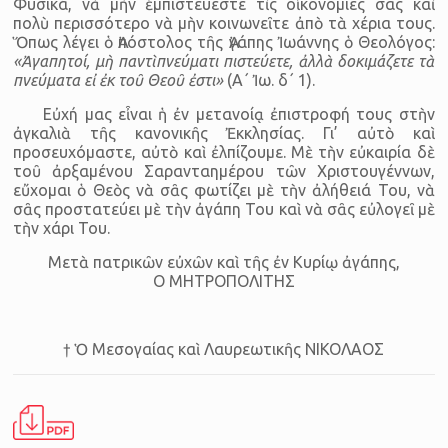
Φυσικά, νὰ μὴν ἐμπιστεύεστε τὶς οἰκονομίες σας καὶ
πολὺ περισσότερο νὰ μὴν κοινωνεῖτε ἀπὸ τὰ χέρια τους.
Ὅπως λέγει ὁ Ἀπόστολος τῆς Ἀγάπης Ἰωάννης ὁ Θεολόγος:
«Ἀγαπητοί, μὴ παντὶ πνεύματι πιστεύετε, ἀλλὰ δοκιμάζετε τὰ
πνεύματα εἰ ἐκ τοῦ Θεοῦ ἐστι»
(Α΄ Ἰω. δ΄ 1).
Εὐχή μας εἶναι ἡ ἐν μετανοίᾳ ἐπιστροφή τους στὴν
ἀγκαλιὰ τῆς κανονικῆς Ἐκκλησίας. Γι’ αὐτὸ καὶ
προσευχόμαστε, αὐτὸ καὶ ἐλπίζουμε. Μὲ τὴν εὐκαιρία δὲ
τοῦ ἀρξαμένου Σαρανταημέρου τῶν Χριστουγέννων,
εὔχομαι ὁ Θεὸς νὰ σᾶς φωτίζει μὲ τὴν ἀλήθειά Του, νὰ
σᾶς προστατεύει μὲ τὴν ἀγάπη Του καὶ νὰ σᾶς εὐλογεῖ μὲ
τὴν χάρι Του.
Μετὰ πατρικῶν εὐχῶν καὶ τῆς ἐν Κυρίῳ ἀγάπης,
Ο ΜΗΤΡΟΠΟΛΙΤΗΣ
† Ὁ Μεσογαίας καὶ Λαυρεωτικῆς ΝΙΚΟΛΑΟΣ