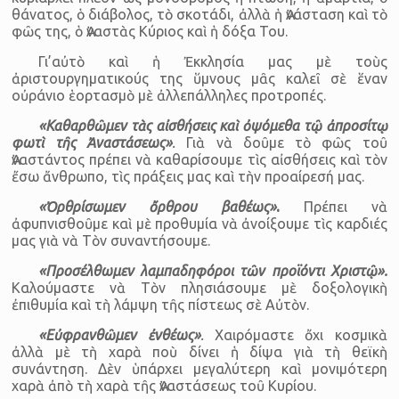
θάνατος, ὁ διάβολος, τὸ σκοτάδι, ἀλλὰ ἡ Ἀνάσταση καὶ τὸ
φῶς της, ὁ Ἀναστὰς Κύριος καὶ ἡ δόξα Του.
Γι’αὐτὸ καὶ ἡ Ἐκκλησία μας μὲ τοὺς
ἀριστουργηματικούς της ὕμνους μᾶς καλεῖ σὲ ἕναν
οὐράνιο ἑορτασμὸ μὲ ἀλλεπάλληλες προτροπές.
«Καθαρθῶμεν τὰς αἰσθήσεις καὶ ὀψόμεθα τῷ ἀπροσίτῳ
φωτὶ τῆς Ἀναστά­σεως»
.
Γιὰ νὰ δοῦμε τὸ φῶς τοῦ
Ἀναστάντος πρέπει νὰ καθαρί­σουμε τὶς αἰσθήσεις καὶ τὸν
ἔσω ἄνθρωπο, τὶς πράξεις μας καὶ τὴν προαίρεσή μας.
«Ὀρθρίσωμεν ὄρθρου βαθέως»
.
Πρέπει νὰ
ἀφυπνισθοῦμε καὶ μὲ προθυμία νὰ ἀνοίξουμε τὶς καρδιές
μας γιὰ νὰ Τὸν συναντήσουμε.
«Προσέλθωμεν λαμπαδηφόροι τῶν προϊόντι Χριστῷ».
Καλούμαστε νὰ Τὸν πλησιάσουμε μὲ δοξολογικὴ
ἐπιθυμία καὶ τὴ λάμψη τῆς πίστεως σὲ Αὐτὸν.
«Εὐφρανθῶμεν ἐνθέως»
.
Χαιρόμαστε ὄχι κοσμικὰ
ἀλλὰ μὲ τὴ χαρὰ ποὺ δίνει ἡ δίψα γιὰ τὴ θεϊκὴ
συνάντηση. Δὲν ὑπάρχει μεγαλύτερη καὶ μονιμότερη
χαρὰ ἀπὸ τὴ χαρὰ τῆς Ἀναστάσεως τοῦ Κυρίου.