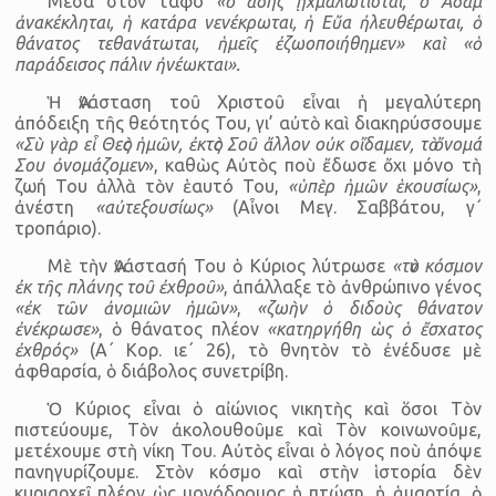
Μέσα στὸν τάφο
«ὁ ἅδης ᾐχμαλώτισται, ὁ Ἀδὰμ
ἀνακέκληται, ἡ κατάρα νε­νέκρωται, ἡ Εὔα ἠλευθέρωται, ὁ
θάνατος τεθανάτωται, ἡμεῖς ἐζωοποιήθημεν» καὶ «ὁ
παράδεισος πάλιν ἠνέωκται».
Ἡ Ἀνάσταση τοῦ Χριστοῦ εἶναι ἡ μεγαλύτερη
ἀπόδειξη τῆς θεότητός Του, γι’ αὐτὸ καὶ διακηρύσσουμε
«Σὺ γὰρ εἶ Θεὸς ἡμῶν, ἐκτὸς Σοῦ ἄλλον οὐκ οἴδαμεν, τὸ ὄνομά
Σου ὀνομάζομεν
», καθὼς Αὐτὸς ποὺ ἔδωσε ὄχι μόνο τὴ
ζωή Του ἀλλὰ τὸν ἑαυτό Του,
«ὑπὲρ ἡμῶν ἑκουσίως»
,
ἀνέστη
«αὐτεξουσίως»
(Αἶνοι Μεγ. Σαββάτου, γ΄
τροπάριο).
Μὲ τὴν Ἀνάστασή Του ὁ Κύριος λύτρωσε
«τὸν κόσμον
ἐκ τῆς πλάνης τοῦ ἐχθροῦ»
, ἀπάλλαξε τὸ ἀνθρώπινο γένος
«ἐκ τῶν ἀνομιῶν ἡμῶν»
,
«ζωὴν ὁ διδοὺς θάνατον
ἐνέκρωσε»
, ὁ θάνατος πλέον
«κατηργήθη ὡς ὁ ἔσχατος
ἐχθρός»
(Α΄ Κορ. ιε΄ 26), τὸ θνητὸν τὸ ἐνέδυσε μὲ
ἀφθαρσία, ὁ διάβολος συνετρίβη.
Ὁ Κύριος εἶναι ὁ αἰώνιος νικητὴς καὶ ὅσοι Τὸν
πιστεύουμε, Τὸν ἀκολουθοῦμε καὶ Τὸν κοινωνοῦμε,
μετέχουμε στὴ νίκη Του. Αὐτὸς εἶναι ὁ λόγος ποὺ ἀπόψε
πανηγυρίζουμε. Στὸν κόσμο καὶ στὴν ἱστορία δὲν
κυριαρχεῖ πλέον ὡς μονόδρομος ἡ πτώση, ἡ ἁμαρτία, ὁ