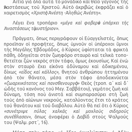
Αἰτία γιὰ ὅλα αὐτὰ τὸ μοναδικὸ καὶ θεῖο γεγονὸς τῆς
Ἀναστάσεως τοῦ Χρι­στοῦ. Αὐτὸ ἀκριβῶς ἐκφράζει καὶ ὁ
χαιρετισμὸς
«Χριστὸς Ἀνέστη -Ἀληθῶς Ἀνέστη».
Λέγει ἕνα τροπάριο
«μέγα καὶ φοβερὸν ὑπάρχει τῆς
Ἀναστάσεως τὸ μυστή­ριον».
Πράγματι, ὅπως περιγράφουν οἱ Εὐαγγελιστές, ὅπως
προ­εῖπαν οἱ προφῆτες, ὅπως ὑμνοῦν οἱ ὑπέροχοι ὕμνοι
τῆς Μεγάλης Ἑβδομάδος, ὁ Κύριος ὑφίσταται τὰ φρικτὰ
πάθη, ὁδηγεῖται στὸν ζωηφόρο σταυρὸ καὶ τελικὰ τοπο­
θετεῖται ζῶν νεκρὸς στὸν τάφο, ὅμως ἑκουσίως. Καὶ ἐνῶ
στὸν σταυρὸ ἔχει εἰκόνα ἀδύναμου καὶ ἀδικημένου,
δίχως
«εἶδος καὶ κάλλος»,
θνητοῦ ἀνθρώπου ἡττημένου
ἀπὸ τὸν θάνα­το, μέσα στὸν τάφο ἀποδεικνύεται
«ζωαρχικότατος καὶ παν­σθενουργὸς»
Θεὸς (τροπ. α΄ καὶ δ΄
ὠδῆς τοῦ κανόνος τοῦ Μεγ. Σαββάτου), γεμᾶτος ζωὴ καὶ
δύναμη, τόση ποὺ ἀνιστᾶ καὶ συμπαρασύρει στὴ ζωὴ
τοὺς ἀπὸ αἰώνων νεκρούς, καταλύοντας ἔτσι τὸ κράτος
τοῦ θανάτου καὶ τοῦ διαβόλου. Αὐτὸ θὰ πεῖ ὅτι ὁ Κύριος
«συνέτριψε πύλας χαλκᾶς καὶ μοχλοὺς σιδηροῦς
συνέθλασεν»,
ὅπως ἀναφέρει ὁ Δαβίδ στοὺς Ψαλμούς
του (Ψαλμ. ρστ΄, 16).