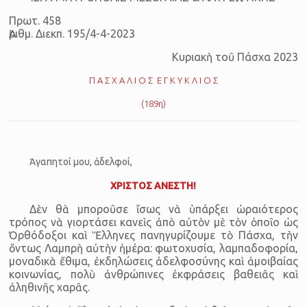
Πρωτ. 458
Ἀ­ριθμ. Δι­εκπ. 195/4-4-2023
Κυ­ρι­ακὴ τοῦ Πά­σχα 2023
Π Α Σ Χ Α Λ Ι Ο Σ Ε Γ Κ Υ Κ Λ Ι Ο Σ
(189η)
Ἀγαπητοί μου, ἀδελφοί,
ΧΡΙΣΤΟΣ ΑΝΕΣΤΗ!
Δὲν θὰ μποροῦσε ἴσως νὰ ὑπάρξει ὡραιότερος
τρόπος νὰ γιορτάσει κανεὶς ἀπὸ αὐτὸν μὲ τὸν ὁποῖο ὡς
Ὀρθόδοξοι καὶ Ἕλληνες πανηγυρίζουμε τὸ Πάσχα, τὴν
ὄντως Λαμπρὴ αὐτὴν ἡμέρα: φωτοχυσία, λαμπαδοφορία,
μοναδικὰ ἔθιμα, ἐκδη­λώ­σεις ἀδελφοσύνης καὶ ἀμοιβαίας
κοινωνίας, πολὺ ἀνθρώπινες ἐκφράσεις βαθειᾶς καὶ
ἀληθινῆς χαρᾶς.