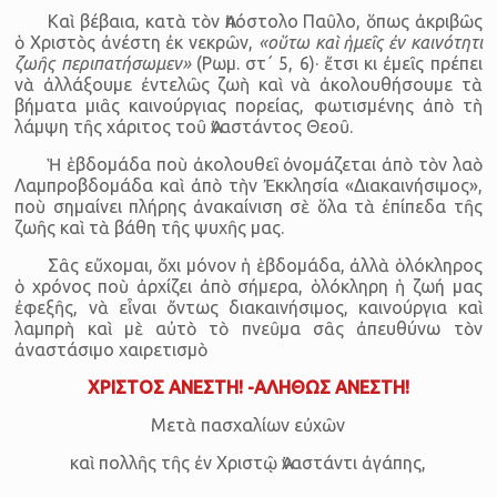
Καὶ βέβαια, κατὰ τὸν Ἀπόστολο Παῦλο, ὅπως ἀκριβῶς
ὁ Χριστὸς ἀνέστη ἐκ νεκρῶν,
«οὕτω καὶ ἡμεῖς ἐν καινότητι
ζωῆς περιπατήσωμεν»
(Ρωμ. στ΄ 5, 6)· ἔτσι κι ἐμεῖς πρέπει
νὰ ἀλλάξουμε ἐντελῶς ζωὴ καὶ νὰ ἀκολουθήσουμε τὰ
βήματα μιᾶς καινούργιας πορείας, φωτισμένης ἀπὸ τὴ
λάμψη τῆς χάριτος τοῦ Ἀναστάντος Θεοῦ.
Ἡ ἑβδομάδα ποὺ ἀκολουθεῖ ὀνομάζεται ἀπὸ τὸν λαὸ
Λαμπρο­βδομάδα καὶ ἀπὸ τὴν Ἐκκλησία «Διακαινήσιμος»,
ποὺ σημαίνει πλήρης ἀνακαίνιση σὲ ὅλα τὰ ἐπίπεδα τῆς
ζωῆς καὶ τὰ βάθη τῆς ψυχῆς μας.
Σᾶς εὔχομαι, ὄχι μόνον ἡ ἑβδομάδα, ἀλλὰ ὁλόκληρος
ὁ χρόνος ποὺ ἀρχίζει ἀπὸ σήμερα, ὁλόκληρη ἡ ζωή μας
ἐφεξῆς, νὰ εἶναι ὄντως διακαι­νήσιμος, καινούρ­για καὶ
λαμπρὴ καὶ μὲ αὐτὸ τὸ πνεῦμα σᾶς ἀπευθύνω τὸν
ἀναστάσιμο χαιρετισμὸ
ΧΡΙΣΤΟΣ ΑΝΕΣΤΗ! -ΑΛΗΘΩΣ ΑΝΕΣΤΗ!
Μετὰ πασχαλίων εὐχῶν
καὶ πολλῆς τῆς ἐν Χριστῷ Ἀναστάντι ἀγάπης,