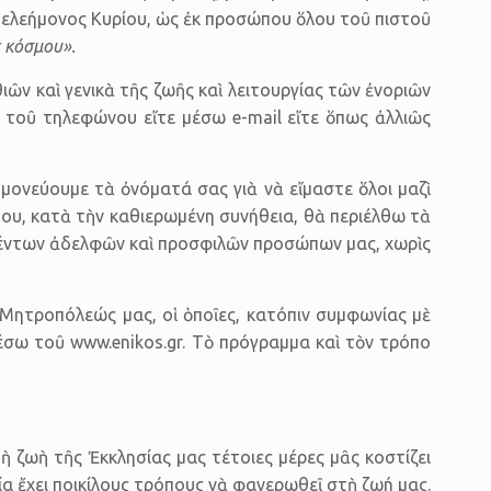
ντε­λεήμονος Κυρίου, ὡς ἐκ προσώπου ὅλου τοῦ πιστοῦ
 κόσμου».
ν καὶ γενικὰ τῆς ζωῆς καὶ λειτουργίας τῶν ἐνοριῶν
ιὰ τοῦ τηλεφώνου εἴτε μέσω e-mail εἴτε ὅπως ἀλλιῶς
μονεύουμε τὰ ὀνόματά σας γιὰ νὰ εἴμαστε ὅλοι μαζὶ
ου, κατὰ τὴν καθιερωμένη συνήθεια, θὰ περι­έλθω τὰ
έντων ἀδελφῶν καὶ προσ­φιλῶν προσώπων μας, χωρὶς
 Μητροπόλεώς μας, οἱ ὁποῖες, κατόπιν συμφωνίας μὲ
έσω τοῦ www.enikos.gr. Τὸ πρόγραμμα καὶ τὸν τρόπο
ὴ ζωὴ τῆς Ἐκκλησίας μας τέτοιες μέρες μᾶς κοστίζει
οία ἔχει ποικίλους τρόπους νὰ φανερωθεῖ στὴ ζωή μας.