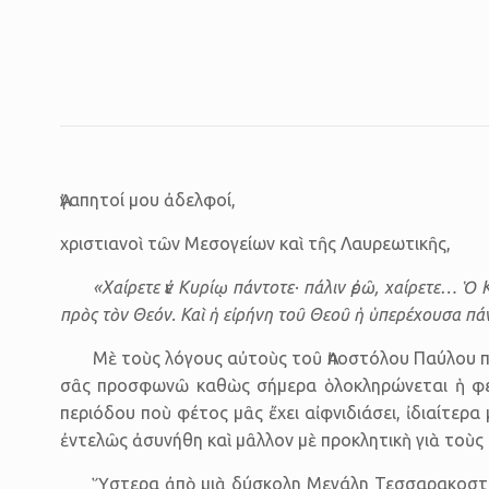
Ἀγαπητοί μου ἀδελφοί,
χριστιανοὶ τῶν Μεσογείων καὶ τῆς Λαυρεωτικῆς,
«Χαίρετε ἐν Κυρίῳ πάντοτε· πάλιν ἐρῶ, χαίρετε… Ὁ 
πρὸς τὸν Θεόν. Καὶ ἡ εἰρήνη τοῦ Θεοῦ ἡ ὑπερέχουσα πά
Μὲ τοὺς λόγους αὐτοὺς τοῦ Ἀποστόλου Παύλου πρὸ
σᾶς προσφωνῶ καθὼς σήμερα ὁλοκληρώνεται ἡ φετ
περιόδου ποὺ φέτος μᾶς ἔχει αἰφνι­διάσει, ἰδιαίτερ
ἐντελῶς ἀσυνήθη καὶ μᾶλλον μὲ προκλη­τικὴ γιὰ τοὺς
Ὕστερα ἀπὸ μιὰ δύσκολη Μεγάλη Τεσσαρακοστή, 