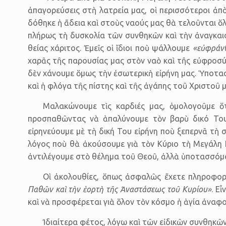
ἀπαγορεύσεις στὴ λατρεία μας, οἱ περισσότεροι ἀπὸ
δόθηκε ἡ ἄδεια καὶ στοὺς ναούς μας θὰ τελοῦνται ὅ
πλήρως τὴ δυσκολία τῶν συνθηκῶν καὶ τὴν ἀναγκαι
θείας χάριτος. Ἐμεῖς οἱ ἴδιοι ποὺ ψάλλουμε
«εὐφράνθη
χαρᾶς τῆς παρουσίας μας στὸν ναὸ καὶ τῆς εὐφρο­σύ
δὲν χάνουμε ὅμως τὴν ἐσωτερικὴ εἰρήνη μας. Ὑπο­τα
καὶ ἡ φλόγα τῆς πίστης καὶ τῆς ἀγάπης τοῦ Χριστοῦ 
Μαλακώνουμε τὶς καρδιές μας, ὁμολογοῦμε ὅ
προσπαθῶντας νὰ ἁπαλύνουμε τὸν βαρὺ δικό Του.
εἰρηνεύουμε μὲ τὴ δική Του εἰρήνη ποὺ ξεπερνᾶ τὴ 
λόγος ποὺ θὰ ἀκούσουμε γιὰ τὸν Κύριο τὴ Μεγάλ
ἀντιλέγουμε στὸ θέλημα τοῦ Θεοῦ, ἀλλὰ ὑποτασσόμα
Οἱ ἀκολουθίες, ὅπως ἀσφαλῶς ἔχετε πληροφορ
Παθῶν καὶ τὴν ἑορτὴ τῆς Ἀναστάσεως τοῦ Κυρίου»
. Ε
καὶ νὰ προσφέρεται γιὰ ὅλον τὸν κόσμο ἡ ἁγία ἀναφο
Ἰδιαίτερα φέτος, λόγω καὶ τῶν εἰδικῶν συνθηκῶν,