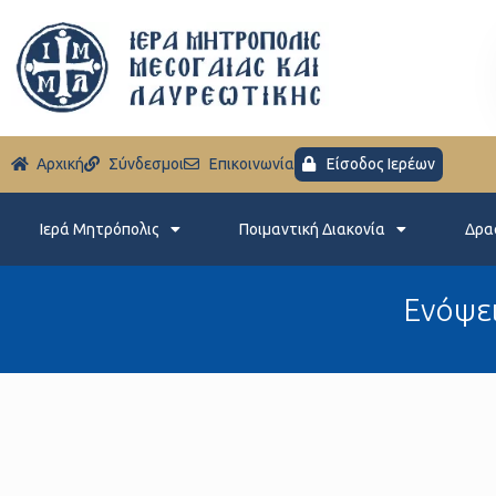
Aρχική
Σύνδεσμοι
Eπικοινωνία
Είσοδος Ιερέων
Ιερά Μητρόπολις
Ποιμαντική Διακονία
Δρα
Ενόψει