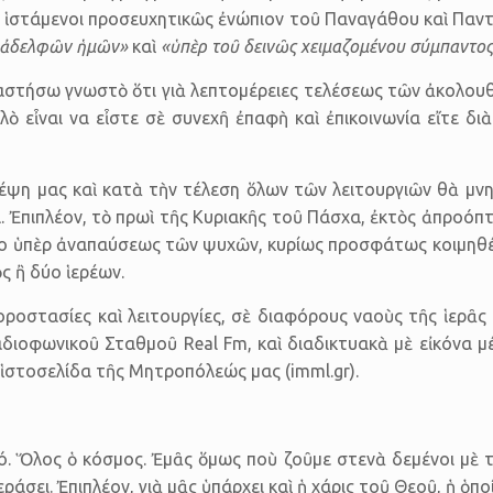
ες, ἱστάμενοι προσευχητικῶς ἐνώπιον τοῦ Παναγάθου καὶ Πα
ν ἀδελφῶν ἡμῶν»
καὶ
«ὑπὲρ τοῦ δεινῶς χειμαζομένου σύμπαντος
στήσω γνωστὸ ὅτι γιὰ λεπτομέρειες τελέσεως τῶν ἀκολουθιῶ
αλὸ εἶναι να εἶστε σὲ συνεχῆ ἐπαφὴ καὶ ἐπικοινωνία εἴτε δ
κέψη μας καὶ κατὰ τὴν τέλεση ὅλων τῶν λειτουργιῶν θὰ μνη
. Ἐπιπλέον, τὸ πρωὶ τῆς Κυριακῆς τοῦ Πάσχα, ἐκτὸς ἀπροόπτ
γιο ὑπὲρ ἀνα­παύσεως τῶν ψυχῶν, κυρίως προσφάτως κοιμηθ
ς ἢ δύο ἱερέων.
οροστασίες καὶ λειτουργίες, σὲ διαφόρους ναοὺς τῆς ἱερᾶς
αδιοφωνικοῦ Σταθμοῦ Real Fm, καὶ διαδικτυακὰ μὲ εἰκόνα μ
ἱστοσελίδα τῆς Μητροπόλεώς μας (imml.gr).
ό. Ὅλος ὁ κόσμος. Ἐμᾶς ὅμως ποὺ ζοῦμε στενὰ δεμένοι μὲ τ
άσει. Ἐπιπλέον, γιὰ μᾶς ὑπάρχει καὶ ἡ χάρις τοῦ Θεοῦ, ἡ ὁπ