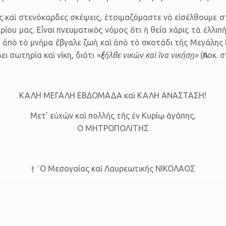
ὲς καὶ στενόκαρδες σκέψεις, ἑτοιμαζόμαστε νὰ εἰσέλθουμε 
ίου μας. Εἶναι πνευματικὸς νόμος ὅτι ἡ θεία χάρις τὰ ἐλλιπ
οὺ ἀπὸ τὸ μνῆμα ἔβγαλε ζωὴ καὶ ἀπὸ τὸ σκοτάδι τῆς Μεγάλη
ι σωτηρία καὶ νίκη, διότι
«ἐξῆλθε νικῶν καὶ ἵνα νικήσῃ»
(Ἀποκ. σ
ΚΑΛΗ ΜΕΓΑΛΗ ΕΒΔΟΜΑΔΑ καὶ ΚΑΛΗ ΑΝΑΣΤΑΣΗ!
Μετ’ εὐχῶν καὶ πολλῆς τῆς ἐν Κυρίῳ ἀγάπης,
Ο ΜΗΤΡΟΠΟΛΙΤΗΣ
† ῾Ο Μεσογαίας καὶ Λαυρεωτικῆς ΝΙΚΟΛΑΟΣ