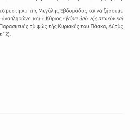
στὸ μυστήριο τῆς Μεγάλης Ἑβδομάδας καὶ νὰ ζήσουμε
ῆ ἀναπληρώνει καὶ ὁ Κύριος
«ἐγείρει ἀπὸ γῆς πτωχὸν καὶ
ς Παρασκευῆς τὸ φῶς τῆς Κυριακῆς του Πάσχα, Αὐτὸς
τ΄ 2).