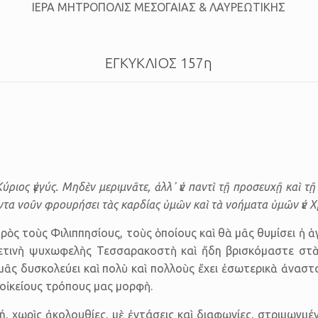
ΙΕΡΑ ΜΗΤΡΟΠΟΛΙΣ ΜΕΣΟΓΑΙΑΣ & ΛΑΥΡΕΩΤΙΚΗΣ
ΕΓΚΥΚΛΙΟΣ 157η
Κύριος ἐγγύς. Μηδὲν μεριμνᾶτε, ἀλλ᾿ ἐν παντὶ τῇ προσευχῇ καὶ 
ντα νοῦν φρουρήσει τὰς καρδίας ὑμῶν καὶ τὰ νοήματα ὑμῶν ἐν 
ς τοὺς Φιλιπ­πη­σίους, τοὺς ὁποίους καὶ θὰ μᾶς θυμίσει ἡ ἁ
ινὴ ψυχωφελὴς Τεσσαρακοστὴ καὶ ἤδη βρισκόμαστε στὰ 
α μᾶς δυσκολεύει καὶ πολὺ καὶ πολλοὺς ἔχει ἐσωτερικὰ ἀνα
 οἰκείους τρόπους μας μορφὴ.
χωρὶς ἀκολου­θίες, μὲ ἐντάσεις καὶ διαφωνίες, στριμωγμέν