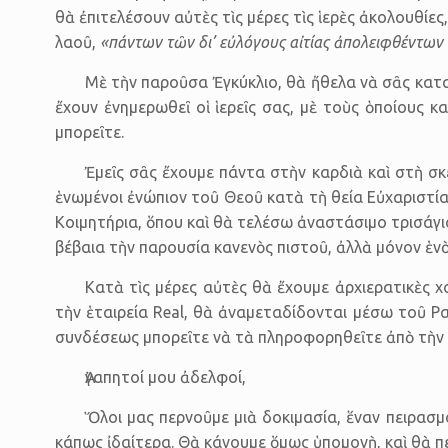
θὰ ἐπιτελέσουν αὐτὲς τὶς μέρες τὶς ἱερὲς ἀκο­λουθί
λαοῦ,
«πάντων τῶν δι’ εὐλόγους αἰτίας ἀπολειφθέντω
Μὲ τὴν παροῦσα Ἐγκύκλιο, θὰ ἤθελα νὰ σᾶς κατα
ἔχουν ἐνημερωθεῖ οἱ ἱερεῖς σας, μὲ τοὺς ὁποίους κ
μπορεῖτε.
Ἐμεῖς σᾶς ἔχουμε πάντα στὴν καρδιὰ καὶ στὴ σ
ἑνωμένοι ἐνώπιον τοῦ Θεοῦ κατὰ τὴ θεία Εὐχαριστία
Κοιμητήρια, ὅπου καὶ θὰ τελέσω ἀναστάσιμο τρισά
βέβαια τὴν παρουσία κανενὸς πιστοῦ, ἀλλὰ μόνον ἑνὸ
Κατὰ τὶς μέρες αὐτὲς θὰ ἔχουμε ἀρχιερατικὲς χ
τὴν ἑταιρεία Real, θὰ ἀναμεταδίδονται μέσω τοῦ Ρ
συνδέσεως μπορεῖτε νὰ τὰ πληροφορηθεῖτε ἀπὸ τὴν 
Ἀγαπητοί μου ἀδελφοί,
Ὅλοι μας περνοῦμε μιὰ δοκιμασία, ἕναν πειρασμ
κάπως ἰδαίτερα. Θὰ κάνουμε ὅμως ὑπομονὴ, καὶ θὰ περ