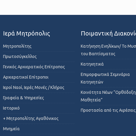
Ιερά Μητρόπολις
Ποιμαντική Διακονί
Μητροπολίτης
Κατήχηση Ενηλίκων/ Το Μυ
του Βαπτίσματος
Πρωτοσύγκελλος
Κατηχητικά
Γενικός Αρχιερατικός Επίτροπος
Επιμορφωτικά Σεμινάρια
Αρχιερατικοί Επίτροποι
Κατηχητών
Ιεροί Ναοί, Ιερές Μονές / Κλήρος
Κοινότητα Νέων “Ορθόδοξη
Γραφεία & Υπηρεσίες
Μαθητεία”
Ιστορικό
Προστασία από τις Αιρέσεις
+ Μητροπολίτης Αγαθόνικος
Μνημεία