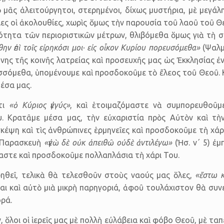
 μᾶς ἀλειτούργητοι, στερη­μένοι, δίχως μυστήρια, μὲ μεγάλ
λες οἱ ἀκολουθίες, χωρὶς ὅμως τὴν παρουσία τοῦ λαοῦ τοῦ 
ότητα τῶν περιοριστικῶν μέτρων, θλιβόμεθα ὅμως γιὰ τὴ 
ν ἐπὶ τοῖς εἰρηκόσι μοι· εἰς οἶκον Κυρίου πορευ­σόμεθα»
(Ψαλμ.
νης τῆς κοινῆς λατρείας καὶ προσευχῆς μας ὡς Ἐκκλησίας ἐ
σ­σό­μεθα, ὑπομένουμε καὶ προσδοκοῦμε τὸ ἔλεος τοῦ Θεοῦ.
μέσα μας.
τι
«ὁ Κύριος ἐγγύς»
, καὶ ἑτοιμαζόμαστε νὰ συμπορευθοῦμε
 Κρατᾶμε μέσα μας, τὴν εὐχαριστία πρὸς Αὐτὸν καὶ τὴ
σκέψη καὶ τὶς ἀνθρώπινες ἑρμηνεῖες καὶ προσδοκοῦμε τὴ χάρ
η Παρασκευὴ
«ἐγὼ δὲ οὐκ ἀπειθῶ οὐδὲ ἀντιλέγω»
(Ἠσ. ν΄ 5) ἐμ
στε καὶ προσδοκοῦμε πολλαπλάσια τὴ χάρι Του.
ηθεῖ, τελικὰ θὰ τελεσθοῦν στοὺς ναούς μας ὅλες,
«ἔστω κ
ἶναι καὶ αὐτὸ μιὰ μικρὴ παρηγοριά, ἀφοῦ τουλάχιστον θὰ συν
ρά.
 ὅλοι οἱ ἱερεῖς μας μὲ πολλὴ εὐλάβεια καὶ φόβο Θεοῦ, μὲ ταπε