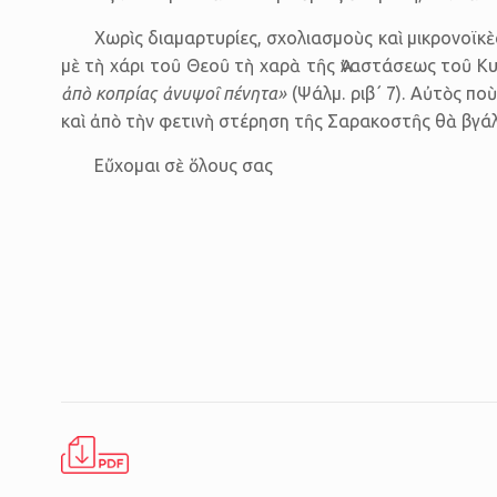
Χωρὶς διαμαρτυρίες, σχολιασμοὺς καὶ μικρονοϊκ
μὲ τὴ χάρι τοῦ Θεοῦ τὴ χαρὰ τῆς Ἀναστάσεως τοῦ Κυρ
ἀπὸ κοπρίας ἀνυψοῖ πένητα»
(Ψάλμ. ριβ΄ 7). Αὐτὸς π
καὶ ἀπὸ τὴν φετινὴ στέρηση τῆς Σαρακοστῆς θὰ βγάλε
Εὔχομαι σὲ ὅλους σας