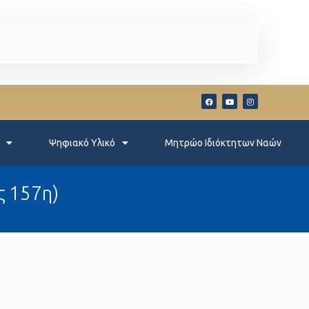
Ψηφιακό Υλικό
Μητρώο Ιδιόκτητων Ναών
ς 157η)