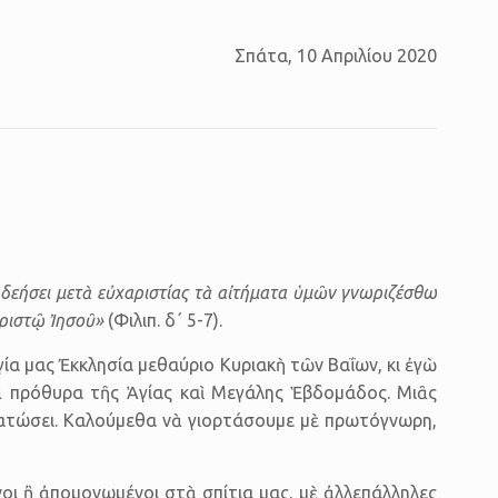
Σπάτα, 10 Απριλίου 2020
τῇ δεήσει μετὰ εὐχαριστίας τὰ αἰτήματα ὑμῶν γνωριζέσθω
Χριστῷ Ἰησοῦ»
(Φιλιπ. δ΄ 5-7).
γία μας Ἐκκλησία μεθαύριο Κυριακὴ τῶν Βαΐων, κι ἐγὼ
πρόθυρα τῆς Ἁγίας καὶ Μεγά­λης Ἑβδομάδος. Μιᾶς
­στα­τώσει. Καλούμεθα νὰ γιορτάσουμε μὲ πρωτόγνωρη,
οι ἢ ἀπομονωμένοι στὰ σπίτια μας, μὲ ἀλλεπάλληλες