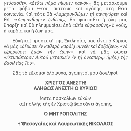
γεύσασθε»
,
«Δεῦτε πόμα πίωμεν καινόν»
, ἂς μετάσχουμε
μετὰ φόβου Θεοῦ, πίστεως καὶ ἀγάπης στὴ θεία
κοινωνία. Καὶ τότε θὰ
«λαμπρυνθῶμεν τῇ πανηγύρει»
καὶ
θὰ
«εὐφρανθῶμεν ἐνθέως»
, θὰ φωτισθεῖ ἡ ὅλη μας
ὕπαρξη καὶ θὰ πλημμυρίσει ἀπὸ
«θεία εὐφροσύνη»
ὁ νοῦς,
ἡ καρδία και ἡ ζωή μας.
Εὐχὴ καὶ προσευχὴ της Ἐκκλησίας μας εἶναι ὁ Κύριος
νὰ μᾶς
«ἀξιώσει ἐν καθαρᾷ καρδίᾳ ὑμνεῖν καὶ δοξάζειν», «νὰ
εἰρηρεύσει ἡμῶν τὴν ζωήν»
, καὶ νὰ μᾶς δώσει
«ἐκτυπώτερον Αὐτοῦ μετασχεῖν ἐν τῇ ἀνεσπέρῳ ἡμέρᾳ τῆς
βασιλείας Του».
Σᾶς τὸ εὔχομαι ὁλόψυχα, ἀγαπητοί μου άδελφοί.
ΧΡΙΣΤΟΣ ΑΝΕΣΤΗ!
ΑΛΗΘΩΣ ΑΝΕΣΤΗ Ο ΚΥΡΙΟΣ!
Μετὰ πασχαλίων εὐχῶν
καὶ πολλῆς τῆς ἐν Χριστῷ Ἀναστάντι ἀγάπης,
Ο ΜΗΤΡΟΠΟΛΙΤΗΣ
† Ὁ Μεσογαίας καὶ Λαυρεωτικῆς ΝΙΚΟΛΑΟΣ