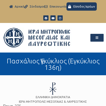
Aρχική
Σύνδεσμοι
Eπικοινωνία
Είσοδος Ιερέων
Πασχάλιος Ἐγκύκλιος (Εγκύκλιος
136η)
ΕΛΛΗΝΙΚΗ ΔΗΜΟΚΡΑΤΙΑ
ΙΕΡΑ ΜΗΤΡΟΠΟΛΙΣ ΜΕΣΟΓΑΙΑΣ & ΛΑΥΡΕΩΤΙΚΗΣ