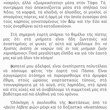
«νεκρός»
, ἀλλὰ
«ζωαρχικότατος
» μέσα στὸν Τάφο. Τὰ
συντρίμμια ποὺ ἀπεικονίζονται μέσα στὰ σπήλαια τοῦ
Ἅδου, τὰ καρφιά, τὰ κλειδιά, οἱ ἁλυσίδες, οἱ μοχλοί, οἱ
σπασμένες πόρτες, καὶ ἡ ὁρμὴ μὲ τὴν ὁποία ἀνασύρει ἀπὸ
τοὺς καρποὺς γονατισμένους τὸν Ἀδὰμ καὶ τὴν Εὔα καὶ
τοὺς ἀνορθώνει αὐτὸ καταδεικνύουν.
Στὴ σημερινὴ ἑορτὴ ὑπάρχει τὸ θεμέλιο τῆς πίστης
μας ὅτι στὰ μνήματα εἶναι ἤδη ζωντανὲς καὶ
ἀναστημένες οἱ ψυχὲς γι’ αὐτὸ καὶ ψάλλουμε ὅτι
«ὁ
Χριστὸς ἀνέστη ἐκ νεκρῶν τοῖς ἐν τοῖς μνήμασι ζωὴν
χαρισάμενος»
. Ποιά μεγαλύτερη ἐλπίδα και γιὰ τὸν ἑαυτό
μας καὶ γιὰ ὅλον τὸν κόσμο!
Ἀγαπητοί μου ἀδελφοί, εἶναι ἀνεπίτρεπτη πολυτέλεια
νὰ χάσουμε φέτος τὴν ἑορτὴ τοῦ Πάσχα. Εἶναι
ἀσυγχώρητο ἀτόπημα νὰ περιορισθοῦμε στὰ ὄμορφα
ἔθιμα, στοὺς ὡραίους γιορταστικοὺς τύπους, στὰ
τσουγκρίσματα μὲ τὰ αὐγά, στὶς λαμπάδες, στὰ ἀρνιὰ
καὶ στὶς εὐχὲς καὶ νὰ ἀναβάλουμε τὴ συμμετοχή μας στὰ
βαθύτερα καὶ πιὸ ἀληθινὰ γιὰ τοῦ χρόνου.
Ὁλόκληρη ἡ ἀκολουθία τῆς Ἀναστάσεως ἀπὸ τὸ
«Δεῦτε λάβετε φῶς»
μέχρι καὶ τὸ δοξαστικὸ
«Ἀναστάσεως