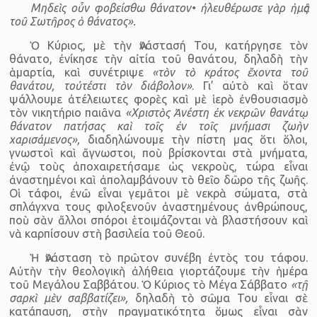
Μηδεὶς οὖν φοβείσθω θάνατον• ἠλευθέρωσε γὰρ ἡμᾶς
τοῦ Σωτῆρος ὁ θάνατος».
Ὁ Κύριος, μὲ τὴν Ἀνάστασή Του, κατήργησε τὸν
θάνατο, ἐνίκησε τὴν αἰτία τοῦ θανάτου, δηλαδὴ τὴν
ἁμαρτία, καὶ συνέτριψε
«τὸν τὸ κράτος ἔχοντα τοῦ
θανάτου, τοὐτέστι τὸν διάβολον»
. Γι’ αὐτὸ καὶ ὅταν
ψάλλουμε ἀτέλειωτες φορὲς καὶ μὲ ἱερὸ ἐνθουσιασμὸ
τὸν νικητήριο παιᾶνα
«Χριστὸς Ἀνέστη ἐκ νεκρῶν θανάτῳ
θάνατον πατήσας καὶ τοῖς ἐν τοῖς μνήμασι ζωὴν
χαρισάμενος»,
διαδηλώνουμε τὴν πίστη μας ὅτι ὅλοι,
γνωστοὶ καὶ ἄγνωστοι, ποὺ βρίσκονται στὰ μνήματα,
ἐνῷ τοὺς ἀποχαιρετήσαμε ὡς νεκροὺς, τώρα εἶναι
ἀναστημένοι καὶ ἀπολαμβάνουν τὸ θεῖο δῶρο τῆς ζωῆς.
Οἱ τάφοι, ἐνῶ εἶναι γεμᾶτοι μὲ νεκρὰ σώματα, στὰ
σπλάγχνα τους φιλοξενοῦν ἀναστημένους ἀνθρώπους,
ποὺ σὰν ἄλλοι σπόροι ἑτοιμάζονται νὰ βλαστήσουν καὶ
νὰ καρπίσουν στὴ βασιλεία τοῦ Θεοῦ.
Ἡ Ἀνάσταση τὸ πρῶτον συνέβη ἐντὸς του τάφου.
Αὐτὴν τὴν θεολογικὴ ἀλήθεια γιορτάζουμε τὴν ἡμέρα
τοῦ Μεγάλου Σαββάτου. Ὁ Κύριος τὸ Μέγα Σάββατο
«τῇ
σαρκὶ μὲν σαββατίζει»,
δηλαδὴ τὸ σῶμα Του εἶναι σὲ
κατάπαυση, στὴν πραγματικότητα ὅμως εἶναι σὰν