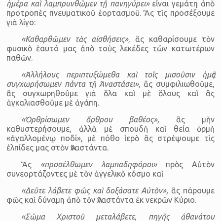
ἡμέρα καὶ λαμπρυνθῶμεν τῇ πανηγύρει»
εἶναι γεμάτη ἀπὸ
προτροπὲς πνευματικοῦ ἑορτασμοῦ. Ἂς τὶς προσέξουμε
γιὰ λίγο:
«Καθαρθῶμεν τὰς αἰσθήσεις»
, ἂς καθαρίσουμε τὸν
φυσικὸ ἑαυτό μας ἀπὸ τοὺς λεκέδες τῶν κατωτέρων
παθῶν.
«Ἀλλήλους περιπτυξώμεθα καὶ τοῖς μισοῦσιν ἡμᾶς
συγχωρήσωμεν πάντα τῇ Ἀναστάσει»,
ἂς συμφιλιωθοῦμε,
ἂς συγχωρηθοῦμε γιὰ ὅλα καὶ μὲ ὅλους καὶ ἂς
ἀγκαλιασθοῦμε μὲ ἀγάπη.
«Ὀρθρίσωμεν ὄρθρου βαθέος»,
ἂς μὴν
καθυστερήσουμε, ἀλλὰ μὲ σπουδὴ καὶ θεία ὁρμὴ
«ἀγαλλομένῳ ποδί», μὲ πόθο ἱερὸ ἂς στρέψουμε τὶς
ἐλπίδες μας στὸν Ἀναστάντα.
Ἂς
«προσέλθωμεν λαμπαδηφόροι»
πρὸς Αὐτὸν
συνεορτάζοντες μὲ τὸν ἀγγελικὸ κόσμο καὶ
«Δεῦτε λάβετε φῶς καὶ δοξάσατε Αὐτὸν»,
ἂς πάρουμε
φῶς καὶ δύναμη ἀπὸ τὸν Ἀναστάντα ἐκ νεκρῶν Κύριο.
«Σῶμα Χριστοῦ μεταλάβετε, πηγῆς ἀθανάτου