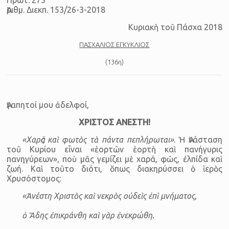
Πρωτ. 275
Ἀριθμ. Διεκπ. 153/26-3-2018
Κυριακὴ τοῦ Πάσχα 2018
ΠΑΣΧΑΛΙΟΣ ΕΓΚΥΚΛΙΟΣ
(136η)
Ἀγαπητοί μου ἀδελφοί,
ΧΡΙΣΤΟΣ ΑΝΕΣΤΗ!
«Χαρᾶς καὶ φωτὸς τὰ πάντα πεπλήρωται»
. Ἡ Ἀνάσταση
τοῦ Κυρίου εἶναι «ἑορτῶν ἑορτὴ καὶ πανήγυρις
πανηγύρεων», ποὺ μᾶς γεμίζει μὲ χαρά, φῶς, ἐλπίδα καὶ
ζωή. Καὶ τοῦτο διότι, ὅπως διακηρύσσει ὁ ἱερὸς
Χρυσόστομος:
«Ἀνέστη Χριστὸς καὶ νεκρὸς οὐδεὶς ἐπὶ μνήματος,
ὁ Ἅδης ἐπικράνθη καὶ γὰρ ἐνεκρώθη.