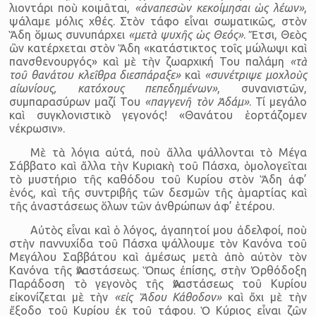
λιοντάρι ποὺ κοιμᾶται,
«ἀναπεσὼν κεκοίμησαι ὡς λέων»
,
ψάλαμε μόλις χθές. Στὸν τάφο εἶναι σωματικῶς, στὸν
Ἅδη ὅμως συνυπάρχει
«μετὰ ψυχῆς ὡς Θεός»
. Ἔτσι, Θεὸς
ὢν κατέρχεται στὸν Ἅδη «κατάστικτος τοῖς μώλωψι καὶ
πανσθενουργός» καὶ μὲ τὴν ζωαρχική Του παλάμη
«τὰ
τοῦ θανάτου κλεῖθρα διεσπάραξε»
καὶ
«συνέτριψε μοχλοὺς
αἰωνίους, κατόχους πεπεδημένων»
, συνανιστῶν,
συμπαρασύρων μαζί Του
«παγγενῆ τὸν Ἀδάμ»
. Τί μεγάλο
καὶ συγκλονιστικὸ γεγονός! «Θανάτου ἑορτάζομεν
νέκρωσιν».
Μὲ τὰ λόγια αὐτά, ποὺ ἄλλα ψάλλονται τὸ Μέγα
Σάββατο καὶ ἄλλα τὴν Κυριακὴ τοῦ Πάσχα, ὁμολογεῖται
τὸ μυστήριο τῆς καθόδου τοῦ Κυρίου στὸν Ἅδη ἀφ’
ἑνός, καὶ τῆς συντριβῆς τῶν δεσμῶν τῆς ἁμαρτίας καὶ
τῆς ἀναστάσεως ὅλων τῶν ἀνθρώπων ἀφ’ ἑτέρου.
Αὐτὸς εἶναι καὶ ὁ λόγος, ἀγαπητοί μου ἀδελφοί, ποὺ
στὴν παννυχίδα τοῦ Πάσχα ψάλλουμε τὸν Κανόνα τοῦ
Μεγάλου Σαββάτου καὶ ἀμέσως μετὰ ἀπὸ αὐτὸν τὸν
Κανόνα τῆς Ἀναστάσεως. Ὅπως ἐπίσης, στὴν Ὀρθόδοξη
Παράδοση τὸ γεγονὸς τῆς Ἀναστάσεως τοῦ Κυρίου
εἰκονίζεται μὲ τὴν
«εἰς Ἅδου Κάθοδον»
καὶ ὄχι μὲ τὴν
ἔξοδο τοῦ Κυρίου ἐκ τοῦ τάφου. Ὁ Κύριος εἶναι ζῶν