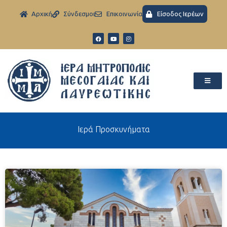
Aρχική
Σύνδεσμοι
Eπικοινωνία
Είσοδος Ιερέων
Ιερά Προσκυνήματα