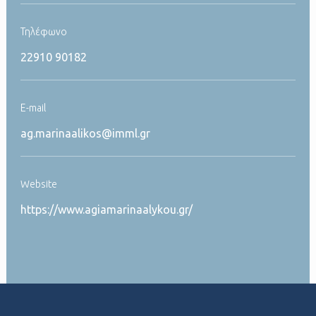
Τηλέφωνο
22910 90182
Ε-mail
ag.marinaalikos@imml.gr
Website
https://www.agiamarinaalykou.gr/