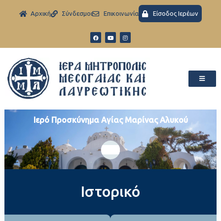
Aρχική
Σύνδεσμοι
Eπικοινωνία
Είσοδος Ιερέων
Ιερό Προσκύνημα Αγίας Μαρίνας Αλυκού
Ιστορικό