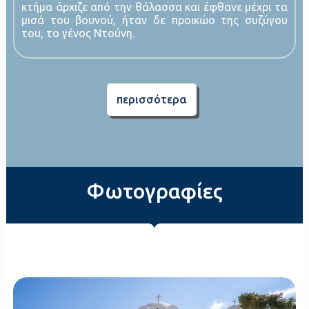
κτήμα άρχιζε από την θάλασσα και έφθανε μέχρι τα
μισά του βουνού, ήταν δε προικώο της συζύγου
του, το γένος Ντούνη.
περισσότερα
Φωτογραφίες