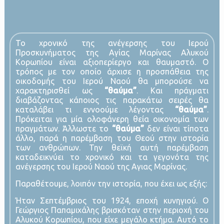
Το χρονικό της ανέγερσης του Ιερού
Προσκυνήματος της Αγίας Μαρίνας Αλυκού
Κορωπίου είναι αξιοπερίεργο και θαυμαστό. Ο
τρόπος με τον οποίο άρχισε η προσπάθεια της
οικοδομής του Ιερού Ναού θα μπορούσε να
χαρακτηρισθεί ως
“θαύμα”
. Και πράγματι
διαβάζοντας κάποιος τις παρακάτω σειρές θα
καταλάβει τι εννοούμε λέγοντας
“θαύμα”
.
Πρόκειται για μία ολοφάνερη θεία οικονομία των
πραγμάτων. Άλλωστε το
“θαύμα”
δεν είναι τίποτα
άλλο, παρά η παρέμβαση του Θεού στην ιστορία
των ανθρώπων. Την θεϊκή αυτή παρέμβαση
καταδεικνύει το χρονικό και τα γεγονότα της
ανέγερσης του Ιερού Ναού της Αγιας Μαρίνας.
Παραθέτουμε, λοιπόν την ιστορία, που έχει ως εξής:
Ήταν Σεπτέμβριος του 1924, εποχή κυνηγιού. Ο
Γεώργιος Παπαμιχάλης βρισκόταν στην περιοχή του
Aλυκού Κορωπίου, που είχε μεγάλο κτήμα. Αυτό το