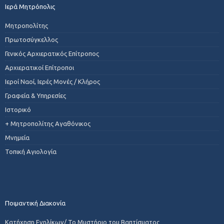
Ιερά Μητρόπολις
Μητροπολίτης
Πρωτοσύγκελλος
Γενικός Αρχιερατικός Επίτροπος
Αρχιερατικοί Επίτροποι
Ιεροί Ναοί, Ιερές Μονές / Κλήρος
Γραφεία & Υπηρεσίες
Ιστορικό
+ Μητροπολίτης Αγαθόνικος
Μνημεία
Τοπική Αγιολογία
Ποιμαντική Διακονία
Κατήχηση Ενηλίκων/ Το Μυστήριο του Βαπτίσματος