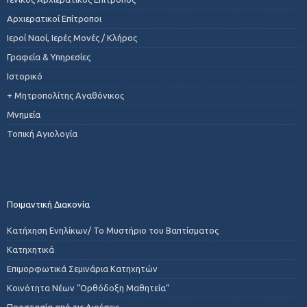
Αρχιερατικοί Επίτροποι
Ιεροί Ναοί, Ιερές Μονές / Κλήρος
Γραφεία & Υπηρεσίες
Ιστορικό
+ Μητροπολίτης Αγαθόνικος
Μνημεία
Τοπική Αγιολογία
Ποιμαντική Διακονία
Κατήχηση Ενηλίκων/ Το Μυστήριο του Βαπτίσματος
Κατηχητικά
Επιμορφωτικά Σεμινάρια Κατηχητών
Κοινότητα Νέων “Ορθόδοξη Μαθητεία”
Προστασία από τις Αιρέσεις