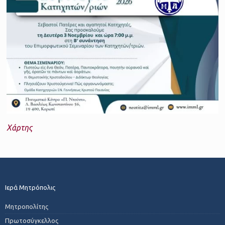
Χάρτης
Ιερά Μητρόπολις
Μητροπολίτης
Πρωτοσύγκελλος