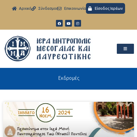
Aρχική
Σύνδεσμοι
Eπικοινωνία
Είσοδος Ιερέων
Εκδρομές