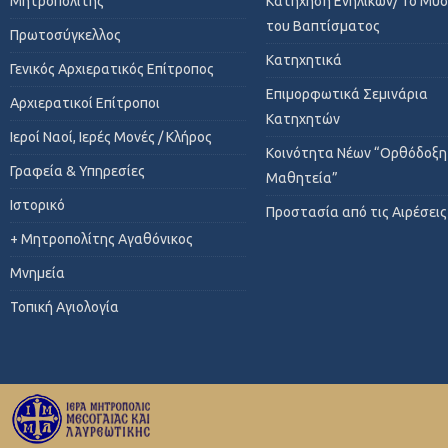
Μητροπολίτης
Κατήχηση Ενηλίκων/ Το Μυ
του Βαπτίσματος
Πρωτοσύγκελλος
Κατηχητικά
Γενικός Αρχιερατικός Επίτροπος
Επιμορφωτικά Σεμινάρια
Αρχιερατικοί Επίτροποι
Κατηχητών
Ιεροί Ναοί, Ιερές Μονές / Κλήρος
Κοινότητα Νέων “Ορθόδοξη
Γραφεία & Υπηρεσίες
Μαθητεία”
Ιστορικό
Προστασία από τις Αιρέσεις
+ Μητροπολίτης Αγαθόνικος
Μνημεία
Τοπική Αγιολογία