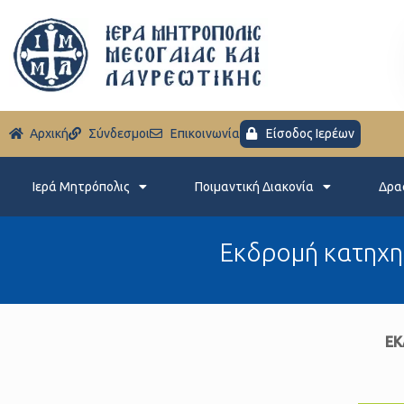
Aρχική
Σύνδεσμοι
Eπικοινωνία
Είσοδος Ιερέων
Ιερά Μητρόπολις
Ποιμαντική Διακονία
Δρα
Eκδρομή κατηχητ
ΕΚ