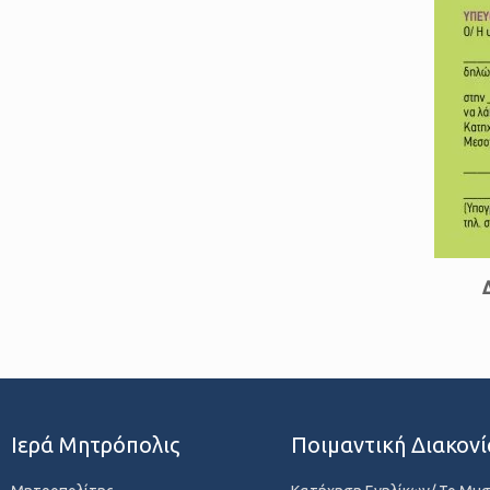
Ιερά Μητρόπολις
Ποιμαντική Διακονί