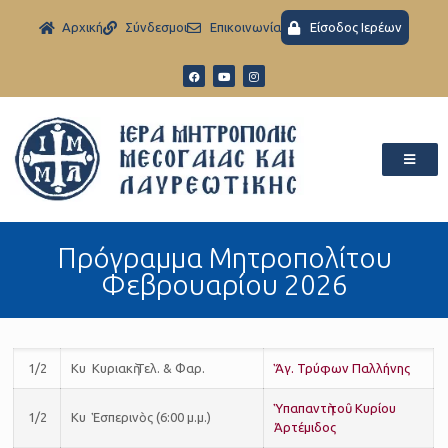
Aρχική
Σύνδεσμοι
Eπικοινωνία
Είσοδος Ιερέων
Πρόγραμμα Μητροπολίτου
Φεβρουαρίου 2026
1/2
Κυ Κυριακὴ Τελ. & Φαρ.
Ἅγ. Τρύφων Παλλήνης
Ὑπαπαντὴ τοῦ Κυρίου
1/2
Κυ Ἑσπερινὸς (6:00 μ.μ.)
Ἀρτέμιδος