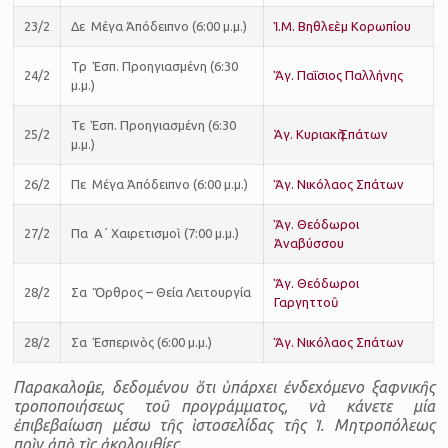
23/2
Δε Μέγα Ἀπόδειπνο (6:00 μ.μ.)
Ἱ.Μ. Βηθλεὲμ Κορωπίου
Τρ Ἑσπ. Προηγιασμένη (6:30
24/2
Ἅγ. Παΐσιος Παλλήνης
μ.μ.)
Τε Ἑσπ. Προηγιασμένη (6:30
25/2
Ἁγ. Κυριακὴ Σπάτων
μ.μ.)
26/2
Πε Μέγα Ἀπόδειπνο (6:00 μ.μ.)
Ἅγ. Νικόλαος Σπάτων
Ἅγ. Θεόδωροι
27/2
Πα Α΄ Χαιρετισμοὶ (7:00 μ.μ.)
Ἀναβύσσου
Ἅγ. Θεόδωροι
28/2
Σα Ὄρθρος – Θεία Λειτουργία
Γαργηττοῦ
28/2
Σα Ἑσπερινὸς (6:00 μ.μ.)
Ἅγ. Νικόλαος Σπάτων
Παρακαλοῦμε, δεδομένου ὅτι ὑπάρχει ἐνδεχόμενο ξαφνικῆς
τροποποιήσεως τοῦ προγράμματος, νὰ κάνετε μία
ἐπιβεβαίωση μέσω τῆς ἱστοσελίδας τῆς Ἱ. Μητροπόλεως
πρὶν ἀπὸ τὶς ἀκολουθίες.