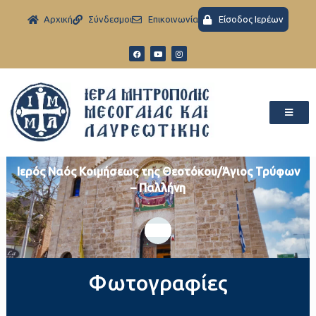
Aρχική
Σύνδεσμοι
Eπικοινωνία
Είσοδος Ιερέων
Ιερός Ναός Κοιμήσεως της Θεοτόκου/Άγιος Τρύφων
– Παλλήνη
Φωτογραφίες