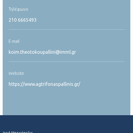
Τηλέφωνο
210 6665493
Ε-mail
koim.theotokoupallini@imml.gr
Website
https://www.agtrifonaspallinis.gr/
Ιερά Μητρόπολις