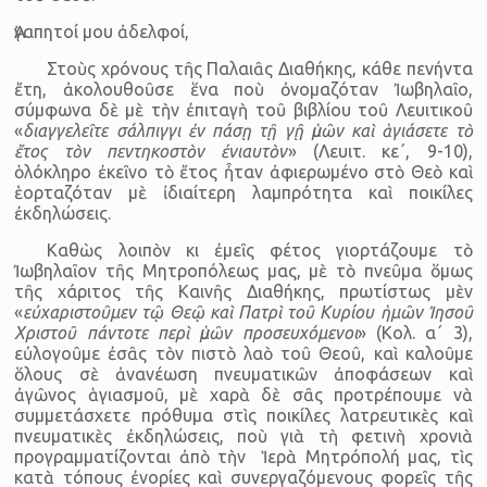
Ἀγαπητοί μου ἀδελφοί,
Στοὺς χρόνους τῆς Παλαιᾶς Διαθήκης, κάθε πενήντα
ἔτη, ἀκο­λουθοῦσε ἕνα ποὺ ὀνομαζόταν Ἰωβηλαῖο,
σύμφωνα δὲ μὲ τὴν ἐπιταγὴ τοῦ βιβλίου τοῦ Λευιτικοῦ
«
διαγγελεῖτε σάλπιγγι ἐν πάσῃ τῇ γῇ ὑμῶν καὶ ἁγιάσετε τὸ
ἔτος τὸν πεντηκοστὸν ἐνιαυτὸν
» (Λευιτ. κε΄, 9-10),
ὁλόκληρο ἐκεῖνο τὸ ἔτος ἦταν ἀφιερωμένο στὸ Θεὸ καὶ
ἑορταζόταν μὲ ἰδιαίτερη λαμπρό­τητα καὶ ποικίλες
ἐκδηλώσεις.
Καθὼς λοιπὸν κι ἐμεῖς φέτος γιορτάζουμε τὸ
Ἰωβηλαῖον τῆς Μητροπόλεως μας, μὲ τὸ πνεῦμα ὅμως
τῆς χάριτος τῆς Καινῆς Δια­θήκης, πρωτίστως μὲν
«
εὐχαριστοῦμεν τῷ Θεῷ καὶ Πατρὶ τοῦ Κυρίου ἡμῶν Ἰησοῦ
Χριστοῦ πάντοτε περὶ ὑμῶν προσευχόμενοι
» (Κολ. α΄ 3),
εὐλογοῦμε ἐσᾶς τὸν πιστὸ λαὸ τοῦ Θεοῦ, καὶ καλοῦμε
ὅλους σὲ ἀνανέωση πνευματικῶν ἀποφάσεων καὶ
ἀγῶνος ἁγιασμοῦ, μὲ χαρὰ δὲ σᾶς προ­τρέπουμε νὰ
συμμετάσχετε πρόθυμα στὶς ποικίλες λατρευ­τικὲς καὶ
πνευμα­τικὲς ἐκδηλώσεις, ποὺ γιὰ τὴ φετινὴ χρονιὰ
προγραμ­μα­τί­ζονται ἀπὸ τὴν Ἱερὰ Μητρό­πολή μας, τὶς
κατὰ τόπους ἐνορίες καὶ συνεργαζόμενους φορεῖς τῆς