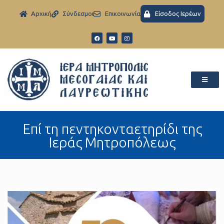
Aρχική
Σύνδεσμοι
Eπικοινωνία
Είσοδος Ιερέων
Επί τη πεντηκονταετηρίδι της
Ιεράς Μητροπόλεως