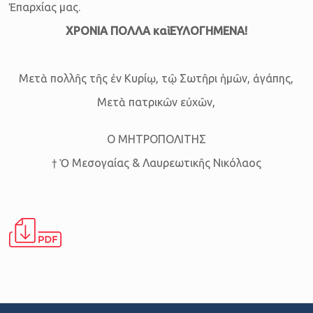
Ἐπαρχίας μας.
ΧΡΟΝΙΑ ΠΟΛΛΑ καὶ ΕΥΛΟΓΗΜΕΝΑ!
Μετὰ πολλῆς τῆς ἐν Κυρίῳ, τῷ Σωτῆρι ἡμῶν, ἀγάπης,
Μετὰ πα­τρι­κῶν εὐ­χῶν,
Ο ΜΗΤΡΟΠΟΛΙΤΗΣ
† Ὁ Μεσογαίας & Λαυρεωτικῆς Νικόλαος