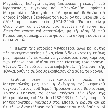
Μεγαρίδος. Εὐλογία μεγάλη ἀπετέλεσε ἡ ἐκλογὴ τοῦ
ἱερο­πρεποῦς, εὐγενοῦς καὶ φιλα­κολούθου πρώτου
Μητροπολίτου Μεσο­γαίας καὶ Λαυρεωτικῆς Ἀγαθονίκου, ὁ
ὁποῖος ἐποίμανε θεοφιλῶς τὸ γεώργιον τοῦ Θεοῦ ἐπὶ μιὰ
ὁλόκληρη τριακονταετία (1974–2004). Ἔκτοτε, ἐλέῳ
Θεοῦ στὴν ταπεινότητά μου ἀνετέθη «
ὁ τόπος τῆς
διακονίας ταύτης καὶ ἀποστολῆς
», μὲ τὴ χάρη δὲ τοῦ
Κυρίου μας συμπληρώνεται φέτος μία ἀκόμη εἰκοσαετία
(2004–2024).
Ἡ μελέτη τῆς ἱστορίας γενικότερα, ἀλλὰ καὶ αὐτῆς
τῆς πεντη­κονταετίας εἰδικά, εἶναι διδακτικότατη, καθὼς
μᾶς παρέχει τὴν εὐκαιρία νὰ γνωρίσουμε τοὺς καρποὺς
τῶν κόπων, τοῦ μόχθου καὶ τῆς πίστεως τῶν προηγη­
θέντων. Ὡς ἐκ τούτου, εἶναι ἐπιβεβλημένη ἡ ἔκφραση τῆς
εὐγνω­μοσύνης σὲ ὅσους ἐκοπίασαν ὅλα αὐτὰ τὰ χρόνια.
Σταθμοὶ στὴν πεντηκονταετῆ πορεία τῆς
Μητροπόλεώς μας εἶναι ἡ ἀνέγερση τοῦ κτιριακοῦ
συγκροτήματος τοῦ Ἱεροῦ Προσκυ­νήματος Ἀναστάσεως
Χριστοῦ Σπάτων, τὸ ὁποῖο στέγασε τὴν ἕδρα τῆς
Μητροπόλεως ἐπὶ 15ετία (1982–1997), ἡ ἀνέγερση τοῦ
Μητρο­πολι­τικοῦ Μεγάρου στὰ Σπάτα, ἡ ἵδρυση καὶ ἐκ
θεμελίων ἀναστή­λωση τοῦ Ἐπισκοπείου στὸ Λαύριο, οἱ