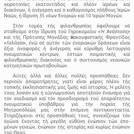
χειροτονίες ἑκατοντάδος καὶ πλέον ἱερέων καὶ
διακόνων, ἡ ἀνέγερση καὶ ὁ καθαγιασμὸς πλήθους Ἱερῶν
Ναῶν, ἡ ἵδρυση 35 νέων Ἐνοριῶν καὶ 10 Ἱερῶν Μονῶν.
Στὸν τομέα τῆς φιλανθρωπίας ὀφείλουμε νὰ
σταθοῦμε στὴν ἵδρυση τοῦ Γηροκομείου «
Ἡ Ἀνάστασις
»
καὶ τῆς Πρότυπης Μονάδας Ἀνακουφιστικῆς Φροντίδας
«
Γαλιλαία
», ἐνῶ σὲ αὐτὸν τῶν ἐνοριακῶν δράσεων εἶναι
ἄξια ἀναφορᾶς ἡ ἀνέγερση καὶ εὔρυθμη λειτουργία
πνευματικῶν κέντρων, ἑστιῶν ποιμαντικῆς καὶ
φιλανθρωπικῆς διακο­νίας και ὁ συντονισμὸς νεανικῶν
κατηχητικῶν πρωτοβουλιῶν.
Αὐτὲς ἀλλὰ καὶ ἄλλες πολλὲς προσπάθειες δὲν
περνοῦν ἀπα­ρατήρητες, γιατὶ εἶναι μέρος πλέον τῆς
τοπικῆς ἐκκλησιαστικῆς μας ζωῆς καὶ ἱστορίας. Ἡ μελέτη
τους λοιπὸν καὶ ἡ εὐγνωμοσύνη ἀπο­τελοῦν ἔναυσμα γιὰ
τὸν σχεδιασμὸ καὶ τὸν προσδιορισμὸ τοῦ ἀπα­ραίτητου
πνευ­ματικοῦ ὑποβάθρου γιὰ τὴν πορεία τῆς
Μητροπόλεώς μας στὴν ἑπόμενη πεντηκονταετία.
Στηριζόμενοι στὶς προσπάθειές τους, συνε­χί­ζουμε τὸν
ἀγῶνα ἔχοντας τὴ μεγάλη εὐθύνη ἐνώπιον τῶν ἑπο­
μένων γενεῶν, ἐνώπιον τῆς ἱστορίας καὶ κυρίως ἐνώπιον
τοῦ Θεοῦ.