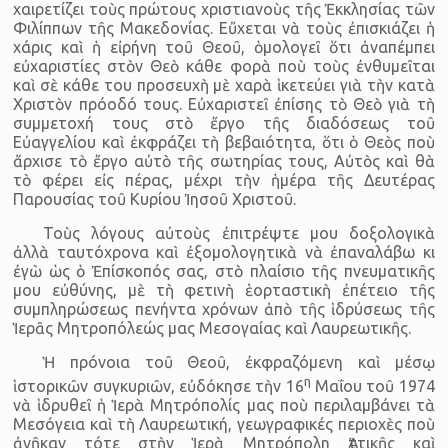
χαιρετίζει τοὺς πρώτους χριστιανοὺς τῆς Ἐκκλησίας τῶν
Φιλίππων τῆς Μακεδονίας. Εὔχεται νὰ τοὺς ἐπισκιάζει ἡ
χάρις καὶ ἡ εἰρήνη τοῦ Θεοῦ, ὁμολογεῖ ὅτι ἀναπέμπει
εὐχαριστίες στὸν Θεὸ κάθε φορὰ ποὺ τοὺς ἐνθυμεῖται
καὶ σὲ κάθε του προσευχὴ μὲ χαρὰ ἱκετεύει γιὰ τὴν κατὰ
Χριστὸν πρόοδό τους. Εὐχαριστεῖ ἐπίσης τὸ Θεὸ γιὰ τὴ
συμμετοχή τους στὸ ἔργο τῆς διαδόσεως τοῦ
Εὐαγγελίου καὶ ἐκφράζει τὴ βεβαιότητα, ὅτι ὁ Θεὸς ποὺ
ἄρχισε τὸ ἔργο αὐτὸ τῆς σωτηρίας τους, Αὐτὸς καὶ θὰ
τὸ φέρει εἰς πέρας, μέχρι τὴν ἡμέρα τῆς Δευτέρας
Παρουσίας τοῦ Κυρίου Ἰησοῦ Χριστοῦ.
Τοὺς λόγους αὐτοὺς ἐπιτρέψτε μου δοξολογικὰ
ἀλλὰ ταυτό­χρονα καὶ ἐξομολογητικὰ νὰ ἐπαναλάβω κι
ἐγὼ ὡς ὁ Ἐπίσκοπός σας, στὸ πλαίσιο τῆς πνευματικῆς
μου εὐθύνης, μὲ τὴ φετινὴ ἑορταστικὴ ἐπέτειο τῆς
συμπλη­ρώσεως πενήντα χρόνων ἀπὸ τῆς ἱδρύσεως τῆς
Ἱερᾶς Μητροπόλεώς μας Μεσογαίας καὶ Λαυρεωτικῆς.
Ἡ πρόνοια τοῦ Θεοῦ, ἐκφραζόμενη καὶ μέσῳ
η
ἱστορικῶν συγκυ­ριῶν, εὐδόκησε τὴν 16
Μαΐου τοῦ 1974
νὰ ἱδρυθεῖ ἡ Ἱερὰ Μητρό­πολίς μας ποὺ περιλαμβάνει τὰ
Μεσόγεια καὶ τὴ Λαυρεωτική, γεω­γραφικές περιοχὲς ποὺ
ἀνῆκαν τότε στὴν Ἱερὰ Μητρόπολη Ἀττι­κῆς καὶ