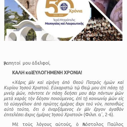
Ἀγαπητοί μου ἀδελφοί,
ΚΑΛΗ καὶ ΕΥΛΟΓΗΜΕΝΗ ΧΡΟΝΙΑ!
«
Χάρις ὑμῖν καὶ εἰρήνη ἀπὸ Θεοῦ Πατρὸς ἡμῶν καὶ
Κυρίου Ἰησοῦ Χριστοῦ. Εὐχαριστῶ τῷ Θεῷ μου ἐπὶ πάσῃ τῇ
μνείᾳ ὑμῶν, πάντοτε ἐν πάσῃ δεήσει μου ὑπὲρ πάντων ὑμῶν
μετὰ χαρᾶς τὴν δέησιν ποιού­μενος, ἐπὶ τῇ κοινωνίᾳ ὑμῶν εἰς
τὸ εὐαγγέλιον ἀπὸ πρώτης ἡμέρας ἄχρι τοῦ νῦν, πεποιθὼς
αὐτὸ τοῦτο, ὅτι ὁ ἐναρξάμενος ἐν ὑμῖν ἔργον ἀγαθὸν
ἐπιτελέσει ἄχρις ἡμέρας Ἰησοῦ Χριστοῦ
» (Φιλιπ. α΄, 2-6).
Μὲ τοὺς λόγους αὐτούς, ὁ Ἀπόστολος Παῦλος