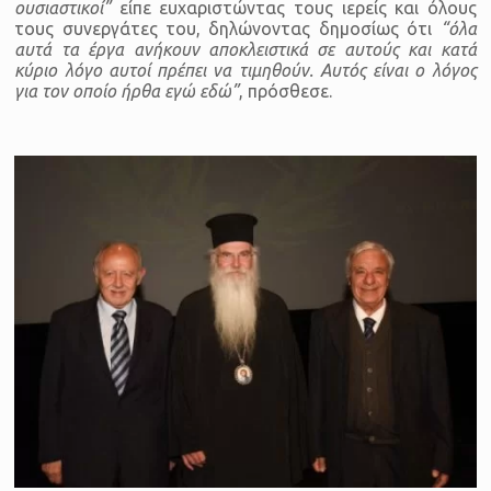
ουσιαστικοί”
είπε ευχαριστώντας τους ιερείς και όλους
τους συνεργάτες του, δηλώνοντας δημοσίως ότι
“όλα
αυτά τα έργα ανήκουν αποκλειστικά σε αυτούς και κατά
κύριο λόγο αυτοί πρέπει να τιμηθούν. Αυτός είναι ο λόγος
για τον οποίο ήρθα εγώ εδώ”
, πρόσθεσε.