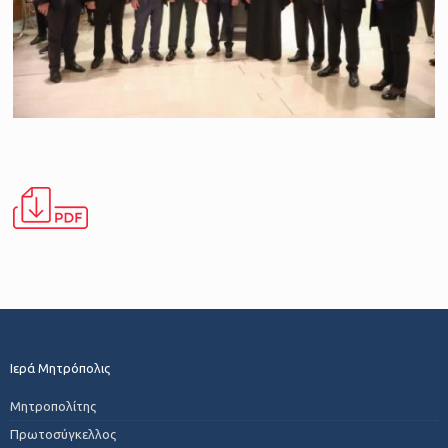
Ιερά Μητρόπολις
Μητροπολίτης
Πρωτοσύγκελλος