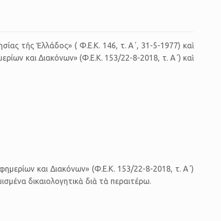
σίας τῆς Ἑλλάδος» ( Φ.Ε.Κ. 146, τ. Α΄, 31-5-1977) καὶ
ίων και Διακόνων» (Φ.Ε.Κ. 153/22-8-2018, τ. Α΄) καὶ
Εφημερίων και Διακόνων» (Φ.Ε.Κ. 153/22-8-2018, τ. Α΄)
μέ­να δι­και­ο­λο­γη­τι­κὰ διὰ τὰ πε­ραι­τέ­ρω.