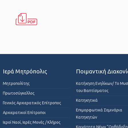
Ιερά Μητρόπολις
Ποιμαντική Διακονί
Μητροπολίτης
Κατήχηση Ενηλίκων/ Το Μυ
του Βαπτίσματος
Πρωτοσύγκελλος
Κατηχητικά
Γενικός Αρχιερατικός Επίτροπος
Επιμορφωτικά Σεμινάρια
Αρχιερατικοί Επίτροποι
Κατηχητών
Ιεροί Ναοί, Ιερές Μονές / Κλήρος
Κοινότητα Νέων “Ορθόδοξη