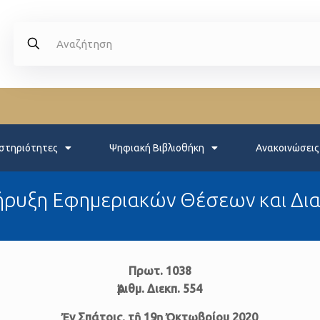
στηριότητες
Ψηφιακή Βιβλιοθήκη
Ανακοινώσεις
ρυξη Εφημεριακών Θέσεων και Δι
Πρωτ. 1038
Ἀριθμ. Δι­εκπ. 554
Ἐν Σπά­τοις, τῇ 19ῃ Ὀκτωβρίου 2020