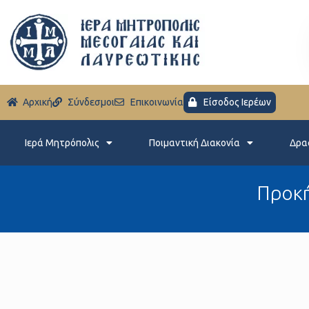
Aρχική
Σύνδεσμοι
Eπικοινωνία
Είσοδος Ιερέων
Ιερά Μητρόπολις
Ποιμαντική Διακονία
Δρα
Προκή