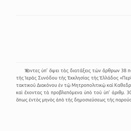
Ἔχον­τες ὑπ’ ὄψει τὰς δι­α­τά­ξεις τῶν ἄρ­θρων 3
τῆς Ἱερᾶς Συνόδου τῆς Ἐκκλησίας τῆς Ἑλλάδος «Περὶ 
τακτικοῦ Διακόνου ἐν τῷ Μητροπολιτικῷ καὶ Καθεδρι
καὶ ἔχοντας τὰ προ­βλε­πό­με­να ὑπὸ τοῦ ὑπ’ ἀριθμ. 3
ὅπως ἐν­τὸς μη­νὸς ἀπὸ τῆς δη­μο­σι­εύ­σε­ως τῆς πα­ρού­σης