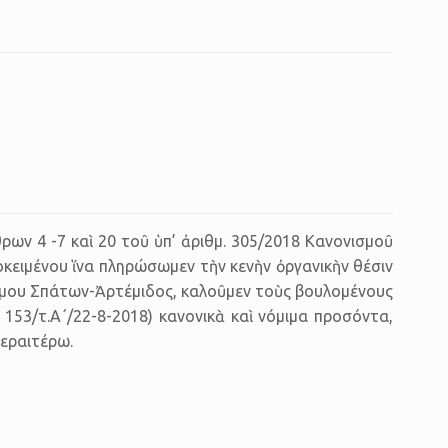
ἄρθρων 4 -7 καὶ 20 τοῦ ὑπ’ ἀριθμ. 305/2018 Κανονισμοῦ
κει­μέ­νου ἵνα πληρώσωμεν τὴν κενὴν ὀργανικὴν θέσιν
υ Σπάτων-Ἀρτέμιδος, κα­λοῦ­μεν τοὺς βου­λο­μέ­νους
/τ.Α΄/22-8-2018) κα­νο­νι­κὰ καὶ νό­μι­μα προ­σόν­τα,
ε­ραι­τέ­ρω.