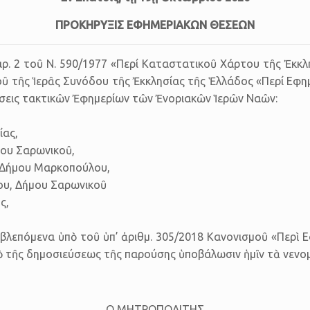
ΠΡΟΚΗΡΥΞΙΣ ΕΦΗΜΕΡΙΑΚΩΝ ΘΕΣΕΩΝ
8 παρ. 2 τοῦ Ν. 590/1977 «Περί Καταστατικοῦ Χάρτου τῆς Ἐκκλη
ῦ τῆς Ἱερᾶς Συνόδου τῆς Ἐκκλησίας τῆς Ἑλλάδος «Περί Εφημερ
σεις τακτικῶν Ἐφημερίων τῶν Ἐνοριακῶν Ἱερῶν Ναῶν:
ίας,
μου Σαρωνικοῦ,
 Δήμου Μαρκοπούλου,
ου, Δήμου Σαρωνικοῦ
ς,
ο­βλε­πό­με­να ὑπὸ τοῦ ὑπ’ ἀριθμ. 305/2018 Κανονισμοῦ «Περὶ 
τῆς δη­μο­σι­εύ­σε­ως τῆς πα­ρού­σης ὑπο­βά­λω­σιν ἡμῖν τὰ νε­νο­μι­σ
Ο ΜΗΤΡΟΠΟΛΙΤΗΣ