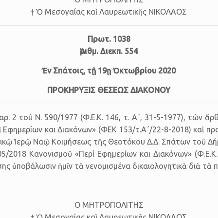
† Ὁ Με­σο­γαί­ας καὶ Λαυ­ρε­ω­τι­κῆς ΝΙΚΟΛΑΟΣ
Πρωτ. 1038
Ἀριθμ. Δι­εκπ. 554
Ἐν Σπά­τοις, τῇ 19ῃ Ὀκτωβρίου 2020
ΠΡΟΚΗΡΥΞΙΣ ΘΕΣΕΩΣ ΔΙΑΚΟΝΟΥ
8 παρ. 2 τοῦ Ν. 590/1977 (Φ.Ε.Κ. 146, τ. Α΄, 31-5-1977), τῶν 
Εφημερίων και Διακόνων» (ΦΕΚ 153/τ.Α΄/22-8-2018) καὶ προ­
­κῷ Ἱερῷ Ναῷ Κοιμήσεως τῆς Θεοτόκου Δ.Δ. Σπάτων τοῦ Δήμο
05/2018 Κανονισμοῦ «Περί Εφημερίων και Διακόνων» (Φ.Ε.Κ. 153
 ὑπο­βά­λω­σιν ἡμῖν τὰ νε­νο­μι­σμέ­να δι­και­ο­λο­γη­τι­κὰ διὰ τὰ π
Ο ΜΗΤΡΟΠΟΛΙΤΗΣ
† Ὁ Με­σο­γαί­ας καὶ Λαυ­ρε­ω­τι­κῆς ΝΙΚΟΛΑΟΣ