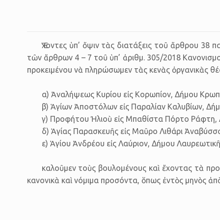
Ἔχον­τες ὑπ’ ὄψιν τὰς δι­α­τά­ξεις τοῦ ἄρ­θρου 3
τῶν ἄρθρων 4 – 7 τοῦ ὑπ’ ἀριθμ. 305/2018 Κανονισμο
προκειμένου νὰ πληρώσωμεν τὰς κενὰς ὀργανικὰς θέ
α) Ἀναλήψεως Κυρίου εἰς Κορωπίον, Δήμου Κρωπ
β) Ἁγίων Ἀποστόλων εἰς Παραλίαν Καλυβίων, Δή
γ) Προφήτου Ἠλιοὺ εἰς Μπαθίστα Πόρτο Ράφτη,
δ) Ἁγίας Παρασκευῆς εἰς Μαῦρο Λιθάρι Ἀναβύσσ
ε) Ἁγίου Ἀνδρέου εἰς Λαύριον, Δήμου Λαυρεωτικῆ
κα­λοῦ­μεν τοὺς βου­λο­μέ­νους καὶ ἔχοντας τὰ πρ
κα­νο­νι­κὰ καὶ νό­μι­μα προ­σόν­τα, ὅπως ἐν­τὸς μη­νὸς ἀπὸ 